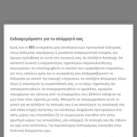
Ενδιαφερόμαστε για το απόρρητό σας
Εμείς και οι
603
συνεργάτες μας αποθηκεύουμε προσωπικά δεδομένα,
όπως δεδομένα περιήγησης ή μοναδικά αναγνωριστικά στοιχεία, και
έχουμε πρόσβαση σε αυτά στη συσκευή σας. Αν επιλέξετε Αποδοχή, θα
καταστεί δυνατή η ενεργοποίηση τεχνολογιών παρακολούθησης
προκειμένου να υποστηριχθούν οι σκοποί που εμφανίζονται παρακάτω,
για τους οποίους εμείς και οι συνεργάτες μας επεξεργαζόμαστε τα
δεδομένα με σκοπό την παροχή υπηρεσιών. Αν επιλέξετε Απόρριψη όλων
όλων ή αποσύρετε τη συγκατάθεσή σας, οι εν λόγω τεχνολογίες θα
απενεργοποιηθούν. Αν απενεργοποιηθούν οι ιχνηλάτες, ορισμένο
περιεχόμενο και κάποιες από τις διαφημίσεις που βλέπετε ενδέχεται να
μην είναι τόσο σχετικές με εσάς. Μπορείτε να επανεμφανίσετε αυτό το
μενού για να αλλάξετε τις επιλογές σας ή να αποσύρετε τη συναίνεσή σας
ανά πάσα στιγμή πατώντας τον σύνδεσμο Διαχείριση προτιμήσεων στο
κάτω μέρος της ιστοσελίδας [ή το αιωρούμενο εικονίδιο στο κάτω
αριστερό μέρος της ιστοσελίδας, εάν υπάρχει]. Οι επιλογές σας θα τεθούν
σε ισχύ στον Ιστότοπος. Για περισσότερες λεπτομέρειες ανατρέξτε στην
Πολιτική Απορρήτου μας.