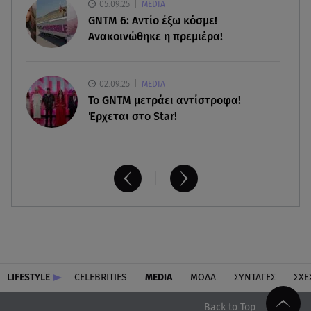
08.08.26 , 09:03
05.09.25
MEDIA
8 Αυγούστου: Σήμερα η Παγκόσμια Ημέρα Γάτας
GNTM 6: Αντίο έξω κόσμε!
Ανακοινώθηκε η πρεμιέρα!
02.09.25
MEDIA
Το GNTM μετράει αντίστροφα!
Έρχεται στο Star!
LIFESTYLE
CELEBRITIES
MEDIA
ΜΟΔΑ
ΣΥΝΤΑΓΕΣ
ΣΧΕ
Back to Top