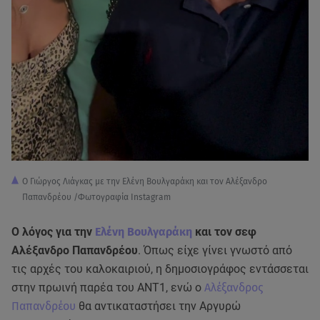
Ο Γιώργος Λιάγκας με την Ελένη Βουλγαράκη και τον Αλέξανδρο
Παπανδρέου /Φωτογραφία Instagram
Ο λόγος για την
Ελένη Βουλγαράκη
και τον σεφ
Αλέξανδρο Παπανδρέου
. Όπως είχε γίνει γνωστό από
τις αρχές του καλοκαιριού, η δημοσιογράφος εντάσσεται
στην πρωινή παρέα του ANT1, ενώ ο
Αλέξανδρος
Παπανδρέου
θα αντικαταστήσει την Αργυρώ