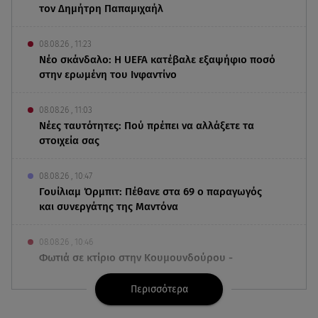
τον Δημήτρη Παπαμιχαήλ
08.08.26 , 11:23
Νέο σκάνδαλο: Η UEFA κατέβαλε εξαψήφιο ποσό
στην ερωμένη του Ινφαντίνο
08.08.26 , 11:03
Νέες ταυτότητες: Πού πρέπει να αλλάξετε τα
στοιχεία σας
08.08.26 , 10:47
Γουίλιαμ Όρμπιτ: Πέθανε στα 69 ο παραγωγός
και συνεργάτης της Μαντόνα
08.08.26 , 10:46
Φωτιά σε κτίριο στην Κουμουνδούρου -
Απεγκλωβίστηκε ένα άτομο
Περισσότερα
08.08.26 , 10:12