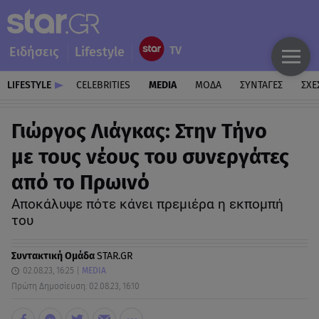
Ειδήσεις
Lifestyle
LIFESTYLE
CELEBRITIES
MEDIA
ΜΟΔΑ
ΣΥΝΤΑΓΕΣ
ΣΧΕ
Γιώργος Λιάγκας: Στην Τήνο
με τους νέους του συνεργάτες
από το Πρωινό
Αποκάλυψε πότε κάνει πρεμιέρα η εκπομπή
του
Συντακτική Ομάδα
STAR.GR
02.08.23, 16:25
MEDIA
Πρώτη Δημοσίευση: 02.08.23, 16:10