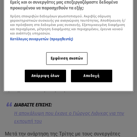
Εμείς και οι συνεργάτες μας επεξεργαζόμαστε δεδομένα
προκειμένου να παρασχεθούν τα εξής:
Χρήση επακριβών δεδομένων γεωεντοπισμού. Ακριβής σάρωση
χαρακτηριστικών συσκευής για αναγνώριση ταυτότητας. Αποθήκευση ή/
και πρόσβαση στα δεδομένα μιας συσκευής. Εξατομικευμένη διαφήμιση
και περιεχόμενο, μέτρηση διαφήμισης και περιεχομένου, έρευνα κοινού
και ανάπτυξη υπηρεσιών.
Κατάλογος συνεργατών (προμηθευτές)
Εμφάνιση σκοπών
Δείτε το βίντεο που πόσταρε ο Γιώργος Λιάγκας
Καλοκαίρι βγαίνει καλοκαίρι μπαίνει ο
Γιώργος Λιάγκας
Απόρριψη όλων
Αποδοχή
περνάει το μεγαλύτερο μέρος των διακοπών του στο
αγαπημένο του νησί την Τήνο
.
Η αποκάλυψη που έκανε ο Γιώργος Λιάγκας για την
εκπομπή του
Μετά την ανάρτηση της Τρίτης με τους συνεργάτες