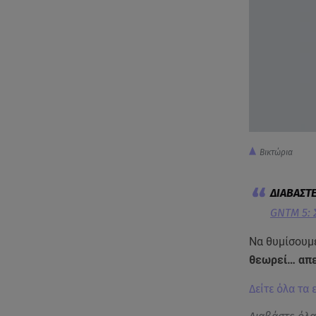
Βικτώρια
GNTM 5: 
Να θυμίσουμ
θεωρεί… απε
Δείτε όλα τα