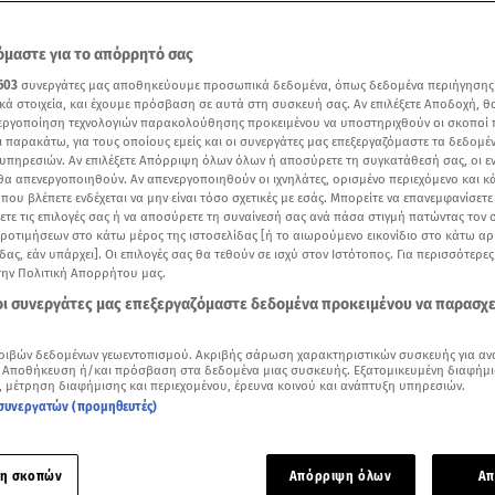
μαστε για το απόρρητό σας
603
συνεργάτες μας αποθηκεύουμε προσωπικά δεδομένα, όπως δεδομένα περιήγησης
κά στοιχεία, και έχουμε πρόσβαση σε αυτά στη συσκευή σας. Αν επιλέξετε Αποδοχή, θ
νεργοποίηση τεχνολογιών παρακολούθησης προκειμένου να υποστηριχθούν οι σκοποί
ι παρακάτω, για τους οποίους εμείς και οι συνεργάτες μας επεξεργαζόμαστε τα δεδομέ
υπηρεσιών. Αν επιλέξετε Απόρριψη όλων όλων ή αποσύρετε τη συγκατάθεσή σας, οι ε
 θα απενεργοποιηθούν. Αν απενεργοποιηθούν οι ιχνηλάτες, ορισμένο περιεχόμενο και κά
 που βλέπετε ενδέχεται να μην είναι τόσο σχετικές με εσάς. Μπορείτε να επανεμφανίσετ
ξετε τις επιλογές σας ή να αποσύρετε τη συναίνεσή σας ανά πάσα στιγμή πατώντας τον
προτιμήσεων στο κάτω μέρος της ιστοσελίδας [ή το αιωρούμενο εικονίδιο στο κάτω α
δας, εάν υπάρχει]. Οι επιλογές σας θα τεθούν σε ισχύ στον Ιστότοπος. Για περισσότερε
την Πολιτική Απορρήτου μας.
Δείτε περισσότερα άρθρα μας στα αποτελέσματα αναζήτησης
 οι συνεργάτες μας επεξεργαζόμαστε δεδομένα προκειμένου να παρασχ
Add star.gr on Google
ριβών δεδομένων γεωεντοπισμού. Ακριβής σάρωση χαρακτηριστικών συσκευής για αν
 Αποθήκευση ή/και πρόσβαση στα δεδομένα μιας συσκευής. Εξατομικευμένη διαφήμι
, μέτρηση διαφήμισης και περιεχομένου, έρευνα κοινού και ανάπτυξη υπηρεσιών.
η φωτογραφία στην αποψινή δοκιμασία φωτογράφισης κέρδισ
συνεργατών (προμηθευτές)
αρόλο που είχε το disadvantage του 1,5 μόνο λεπτού στο σετ 
el
, το μοντέλο από την Κύπρο κατάφερε να πετύχει το καλύτ
η σκοπών
Απόρριψη όλων
Απ