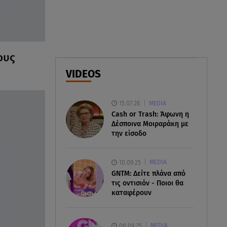
07.08.26 , 21:50
«Συμφωνία της Μέκκας» για
Τουρκία – Σαουδική Αραβία -
Πακιστάν
ους
07.08.26 , 21:50
VIDEOS
Καιρός: Έρχονται ξανά 40άρια -
Σε ποιες περιοχές
15.07.26
MEDIA
Cash or Trash: Άφωνη η
Δέσποινα Μοιραράκη με
την είσοδο
10.09.25
MEDIA
GNTM: Δείτε πλάνα από
τις οντισιόν - Ποιοι θα
καταφέρουν
08.09.25
MEDIA