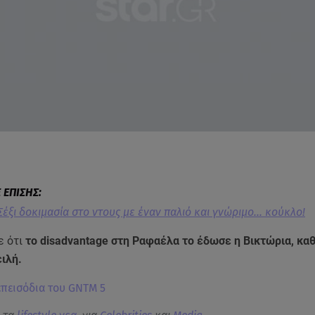
Σέξι δοκιμασία στο ντους με έναν παλιό και γνώριμο... κούκλο!
ε ότι
το disadvantage στη Ραφαέλα το έδωσε η Βικτώρια, κα
ιλή.
 επεισόδια του GNTM 5