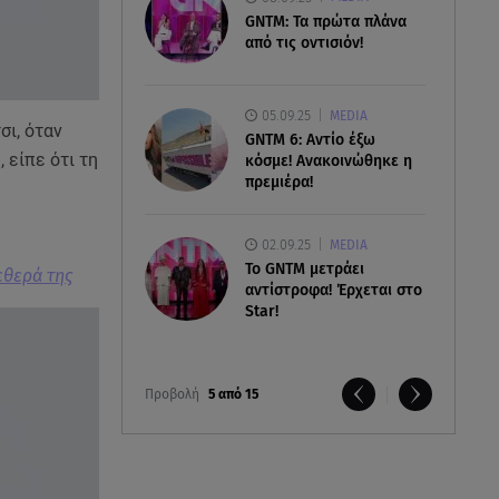
GNTM: Τα πρώτα πλάνα
από τις οντισιόν!
05.09.25
MEDIA
σι, όταν
GNTM 6: Αντίο έξω
 είπε ότι τη
κόσμε! Ανακοινώθηκε η
πρεμιέρα!
02.09.25
MEDIA
Το GNTM μετράει
εθερά της
αντίστροφα! Έρχεται στο
Star!
Προβολή
5 από 15