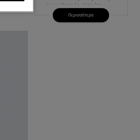
της η ηθοποιός - Η πρώτη
φωτογραφία
Περισσότερα
08.08.26 , 10:00
Νηστίσιμη συνταγή για να
φτιάξετε χαλβά με σοκολάτα και
πορτοκάλι
08.08.26 , 09:26
Φωτιά Αττικοβοιωτία:
Απελευθερώθηκε ενέργεια ίση
με 6 βόμβες Χιροσίμα
08.08.26 , 09:05
BMW: Οι πωλήσεις και η
συμφωνία με τους
εργαζόμενους
08.08.26 , 09:03