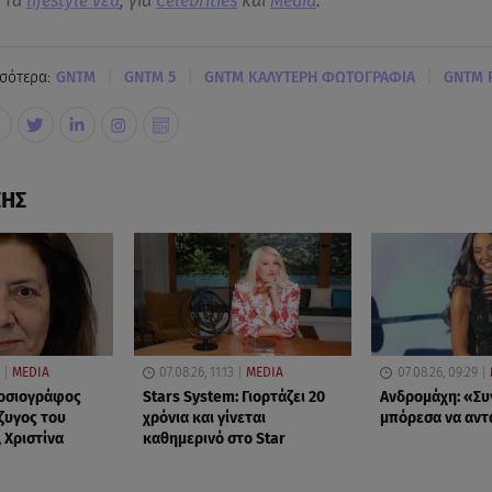
α τα
lifestyle νεα
, για
Celebrities
και
Media
.
|
|
|
σότερα:
GNTM
GNTM 5
GNTM ΚΑΛΥΤΕΡΗ ΦΩΤΟΓΡΑΦΙΑ
GNTM 
ΣΗΣ
MEDIA
07.08.26, 11:13
MEDIA
07.08.26, 09:29
μοσιογράφος
Stars System: Γιορτάζει 20
Ανδρομάχη: «Συ
ζυγος του
χρόνια και γίνεται
μπόρεσα να αν
 Χριστίνα
καθημερινό στο Star