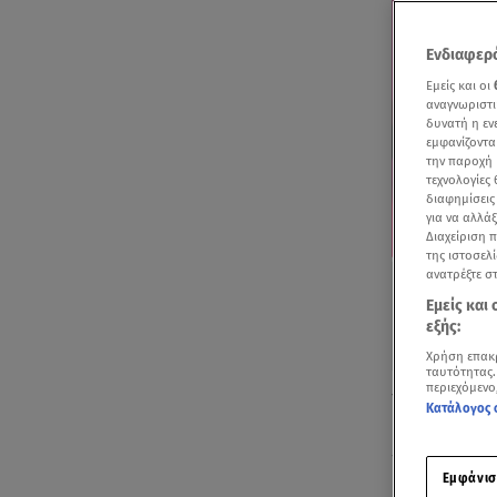
Ενδιαφερό
Εμείς και οι
αναγνωριστι
δυνατή η ε
εμφανίζοντα
την παροχή 
τεχνολογίες
διαφημίσεις
για να αλλά
Διαχείριση 
της ιστοσελί
ανατρέξτε σ
Εμείς και
εξής:
Χρήση επακ
ταυτότητας.
περιεχόμενο
Την καλύτερ
Κατάλογος 
Ραφαέλα
! Π
τον
Emmanu
Εμφάνισ
ημέρας.