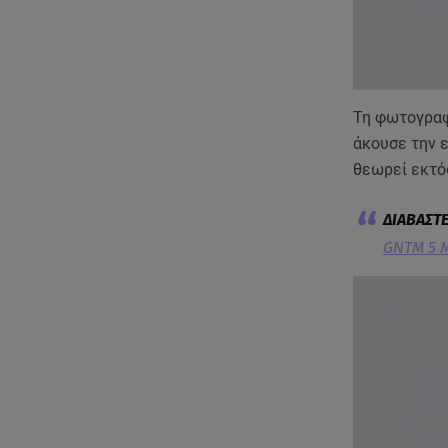
Τη φωτογραφ
άκουσε την ε
θεωρεί εκτός
GNTM 5 Μ