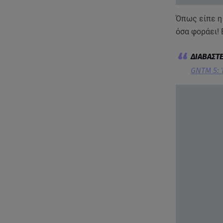
Όπως είπε 
όσα φοράει! 
GNTM 5: 