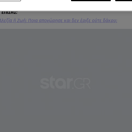
Αλεξία ή Ζωή; Ποια αποχώρησε και δεν έριξε ούτε δάκρυ;