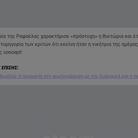
ία της Ραφαέλας χαρακτήρισε «πρόστυχη» η Βικτώρια και έτ
τυμηγορία των κριτών ότι εκείνη ήταν η νικήτρια της ημέρας,
 concept!
ικαέλα: Η αμηχανία στη φωτογράφιση με τον Εμάνουελ και η π