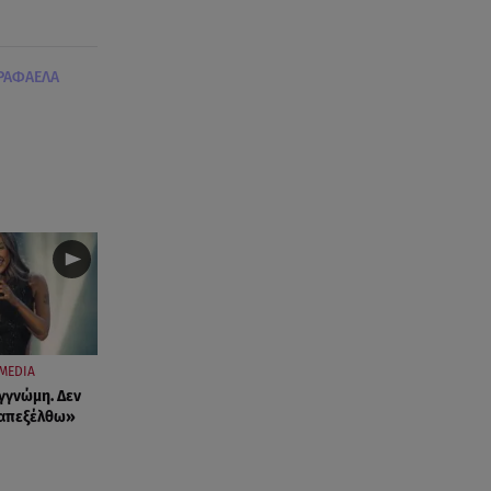
ΡΑΦΑΕΛΑ
MEDIA
γγνώμη. Δεν
ταπεξέλθω»