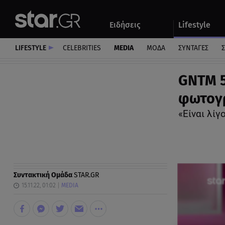
Αθλητικά
Quiz
Ειδήσεις
Lifestyle
Αυτοκίνητο
LIFESTYLE
CELEBRITIES
MEDIA
ΜΟΔΑ
ΣΥΝΤΑΓΕΣ
Σ
GNTM 5
φωτογρ
«Είναι λίγ
Συντακτική Ομάδα
STAR.GR
15.11.22, 01:02
MEDIA