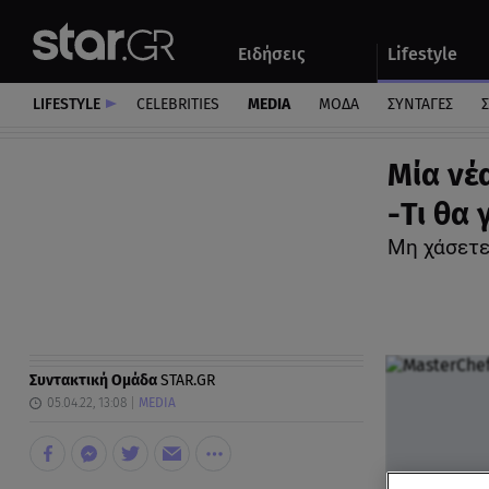
Αθλητικά
Quiz
Ειδήσεις
Lifestyle
Αυτοκίνητο
LIFESTYLE
CELEBRITIES
MEDIA
ΜΟΔΑ
ΣΥΝΤΑΓΕΣ
Σ
Μία νέ
-Τι θα 
Μη χάσετε
Συντακτική Ομάδα
STAR.GR
05.04.22, 13:08
MEDIA