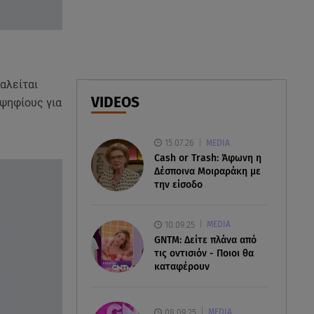
Πάνω από 56.000 επιβάτες
αναχώρησαν σήμερα από τα
λιμάνια της Αττικής
08.08.26 , 13:29
αλείται
Θρίλερ στον Λυκαβηττό:
VIDEOS
οψηφίους για
Βρέθηκε σορός σε σπηλιά -
Φωτογραφίες από το σημείο
15.07.26
MEDIA
08.08.26 , 13:11
Cash or Trash: Άφωνη η
ΑΜΜΟΣ - Η πρώτη ανάγνωση
Δέσποινα Μοιραράκη με
(αναλόγιο) στο θέατρο Άβατον
την είσοδο
10.09.25
MEDIA
GNTM: Δείτε πλάνα από
τις οντισιόν - Ποιοι θα
καταφέρουν
08.09.25
MEDIA