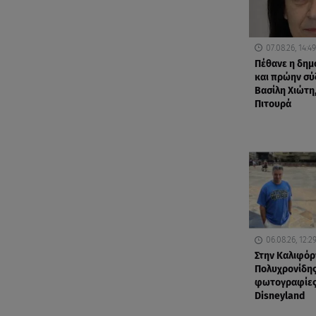
07.08.26, 14:49
Πέθανε η δη
και πρώην σύ
Βασίλη Χιώτη,
Πιτουρά
06.08.26, 12:2
Στην Καλιφόρ
Πολυχρονίδης
φωτογραφίες
Disneyland