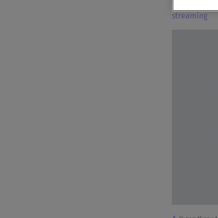
Το MasterChe
streaming