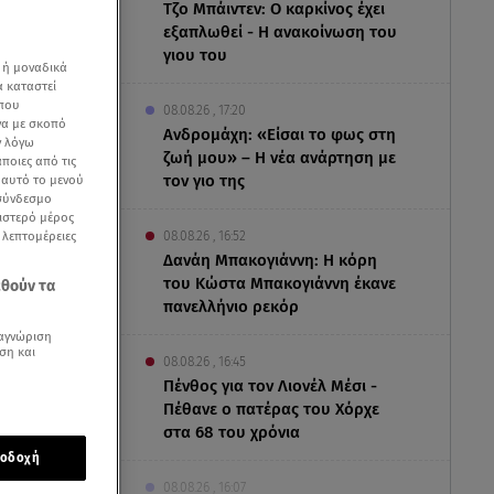
Τζο Μπάιντεν: Ο καρκίνος έχει
εξαπλωθεί - Η ανακοίνωση του
γιου του
 ή μοναδικά
α καταστεί
 που
08.08.26 , 17:20
να με σκοπό
Ανδρομάχη: «Είσαι το φως στη
ν λόγω
ζωή μου» – Η νέα ανάρτηση με
ποιες από τις
τον γιο της
ε αυτό το μενού
 σύνδεσμο
ριστερό μέρος
ς λεπτομέρειες
08.08.26 , 16:52
Δανάη Μπακογιάννη: Η κόρη
του Κώστα Μπακογιάννη έκανε
εθούν τα
πανελλήνιο ρεκόρ
αγνώριση
ση και
08.08.26 , 16:45
Πένθος για τον Λιονέλ Μέσι -
Πέθανε ο πατέρας του Χόρχε
ης μόνιμης
στα 68 του χρόνια
οδοχή
08.08.26 , 16:07