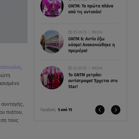
GNTM: Τα πρώτα πλάνα
από τις οντισιόν!
05.09.25
MEDIA
GNTM 6: Αντίο έξω
κόσμε! Ανακοινώθηκε η
πρεμιέρα!
σόπουλος,
02.09.25
MEDIA
ιώτη
Το GNTM μετράει
αντίστροφα! Έρχεται στο
ασισμένο
Star!
 συνταγής,
Προβολή
5 από 15
ου πιάτου,
έση τους