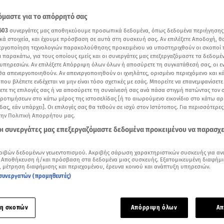
μαστε για το απόρρητό σας
603
συνεργάτες μας αποθηκεύουμε προσωπικά δεδομένα, όπως δεδομένα περιήγησης
κά στοιχεία, και έχουμε πρόσβαση σε αυτά στη συσκευή σας. Αν επιλέξετε Αποδοχή, θ
νεργοποίηση τεχνολογιών παρακολούθησης προκειμένου να υποστηριχθούν οι σκοποί
ι παρακάτω, για τους οποίους εμείς και οι συνεργάτες μας επεξεργαζόμαστε τα δεδομέ
υπηρεσιών. Αν επιλέξετε Απόρριψη όλων όλων ή αποσύρετε τη συγκατάθεσή σας, οι ε
 θα απενεργοποιηθούν. Αν απενεργοποιηθούν οι ιχνηλάτες, ορισμένο περιεχόμενο και κά
 που βλέπετε ενδέχεται να μην είναι τόσο σχετικές με εσάς. Μπορείτε να επανεμφανίσετ
ξετε τις επιλογές σας ή να αποσύρετε τη συναίνεσή σας ανά πάσα στιγμή πατώντας τον
προτιμήσεων στο κάτω μέρος της ιστοσελίδας [ή το αιωρούμενο εικονίδιο στο κάτω α
δας, εάν υπάρχει]. Οι επιλογές σας θα τεθούν σε ισχύ στον Ιστότοπος. Για περισσότερε
την Πολιτική Απορρήτου μας.
Δείτε περισσότερα άρθρα μας στα αποτελέσματα αναζήτησης
 οι συνεργάτες μας επεξεργαζόμαστε δεδομένα προκειμένου να παρασχ
Add star.gr on Google
ριβών δεδομένων γεωεντοπισμού. Ακριβής σάρωση χαρακτηριστικών συσκευής για αν
 Αποθήκευση ή/και πρόσβαση στα δεδομένα μιας συσκευής. Εξατομικευμένη διαφήμι
, μέτρηση διαφήμισης και περιεχομένου, έρευνα κοινού και ανάπτυξη υπηρεσιών.
συνεργατών (προμηθευτές)
, ως νικήτρια της δοκιμασίας του Mystery Box, αποφάσισε να
τον
Γιάννο Σδούγκα σε μαγειρική μονομαχία για τη διεκδίκηση τ
ας.
η σκοπών
Απόρριψη όλων
Απ