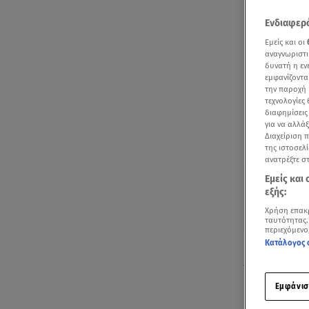
Ενδιαφερό
Εμείς και οι
αναγνωριστι
δυνατή η ε
εμφανίζοντα
την παροχή 
τεχνολογίες
διαφημίσεις
για να αλλά
Διαχείριση 
της ιστοσελί
ανατρέξτε σ
Εμείς και
εξής:
Χρήση επακ
ταυτότητας.
περιεχόμενο
Κατάλογος 
Η Φανή Ζιώγα
προκαλέσει 
κάρτας ασυλί
Εμφάνισ