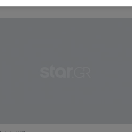
f μπορείτε να παρακολουθείτε ζωντανά και από όπου βρίσκεστε