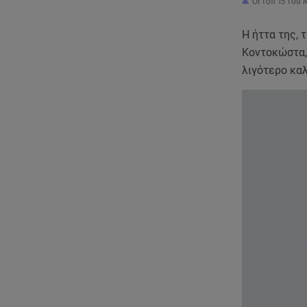
Οι τοπ 15 του 
Η ήττα της, 
Κοντοκώστα, 
λιγότερο κα