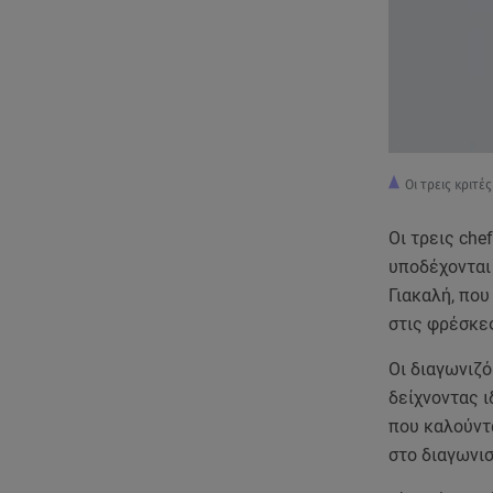
Οι τρεις κριτέ
Οι τρεις che
υποδέχονται
Γιακαλή, που
στις φρέσκε
Οι διαγωνιζό
δείχνοντας ι
που καλούντ
στο διαγωνισ