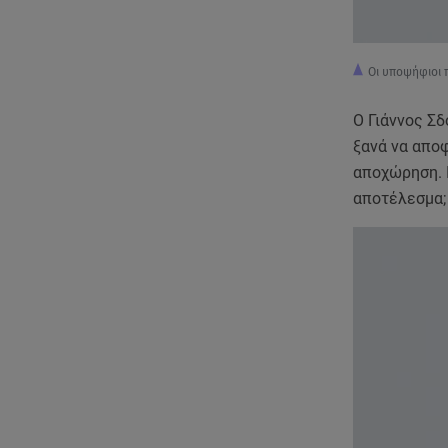
Οι υποψήφιοι 
Ο Γιάννος Σδ
ξανά να αποφ
αποχώρηση. Π
αποτέλεσμα;