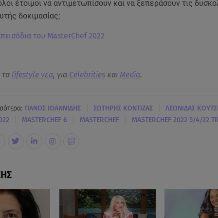
 όλοι έτοιμοι να αντιμετωπίσουν και να ξεπεράσουν τις δυσκο
υτής δοκιμασίας;
 επεισόδια του MasterChef 2022
α τα
lifestyle νεα
, για
Celebrities
και
Media
.
|
|
σότερα:
ΠΑΝΟΣ ΙΩΑΝΝΙΔΗΣ
ΣΩΤΗΡΗΣ ΚΟΝΤΙΖΑΣ
ΛΕΩΝΙΔΑΣ ΚΟΥΤ
|
|
|
022
MASTERCHEF 6
MASTERCHEF
MASTERCHEF 2022 5/4/22 T
ΣΗΣ