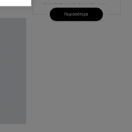
 μέσω live
Ευγενία Σαμαρά: Διακοπάρει με
τον Νίκο Μουτσινά - Πού
Περισσότερα
βρίσκονται;
08.08.26 , 16:00
Back to black: η διαχρονική αξία
του μαύρου στην καλοκαιρινή
γκαρνταρόμπα
08.08.26 , 15:20
Δούκισσα Νομικού: Από τη
Μύκονο «πετάχτηκε» στη
Γαλλική Πολυνησία!
08.08.26 , 15:01
Λυκαβηττός: Σε 57χρονη
γυναίκα ανήκει η σορός που
βρέθηκε σε σπηλιά