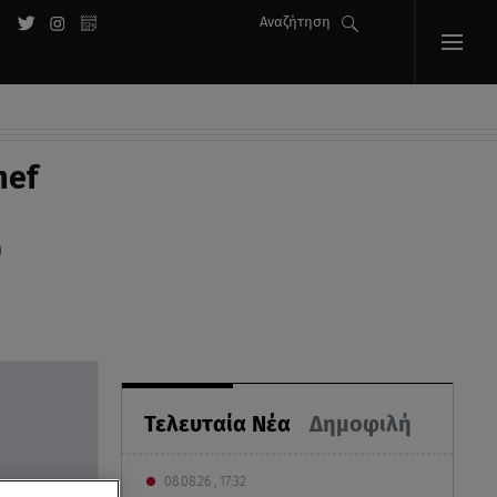
Αναζήτηση
hef
0
Τελευταία Νέα
Δημοφιλή
08.08.26 , 17:32