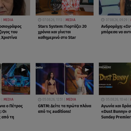
MEDIA
07.08.26, 11:13
MEDIA
07.08.26, 09:29
μοσιογράφος
Stars System: Γιορτάζει 20
Ανδρομάχη: «Συ
ζυγος του
χρόνια και γίνεται
μπόρεσα να αν
 Χριστίνα
καθημερινό στο Star
9
MEDIA
05.08.26, 12:51
MEDIA
05.08.26, 10:46
νια ο Πέτρος
GNTM: Δείτε τα πρώτα πλάνα
Αγωνία και δράσ
: Οι
από τις auditions!
«Dust Bunny» σ
 από τη
Sunday Premier