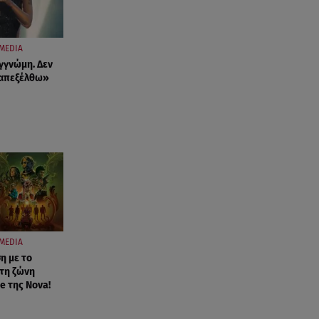
MEDIA
γγνώμη. Δεν
ταπεξέλθω»
MEDIA
η με το
τη ζώνη
e της Nova!