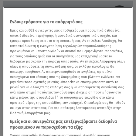
Ενδιαφερόμαστε για το απόρρητό σας
Εμείς και οι
603
συνεργάτες μας αποθηκεύουμε προσωπικά δεδομένα,
όπως δεδομένα περιήγησης ή μοναδικά αναγνωριστικά στοιχεία, και
έχουμε πρόσβαση σε αυτά στη συσκευή σας. Αν επιλέξετε Αποδοχή, θα
καταστεί δυνατή η ενεργοποίηση τεχνολογιών παρακολούθησης
προκειμένου να υποστηριχθούν οι σκοποί που εμφανίζονται παρακάτω,
για τους οποίους εμείς και οι συνεργάτες μας επεξεργαζόμαστε τα
δεδομένα με σκοπό την παροχή υπηρεσιών. Αν επιλέξετε Απόρριψη όλων
όλων ή αποσύρετε τη συγκατάθεσή σας, οι εν λόγω τεχνολογίες θα
απενεργοποιηθούν. Αν απενεργοποιηθούν οι ιχνηλάτες, ορισμένο
περιεχόμενο και κάποιες από τις διαφημίσεις που βλέπετε ενδέχεται να
27.06.22, 23:41
μην είναι τόσο σχετικές με εσάς. Μπορείτε να επανεμφανίσετε αυτό το
Καλλιόπη: Η φιναλίστ του MasterChef πήρε
μενού για να αλλάξετε τις επιλογές σας ή να αποσύρετε τη συναίνεσή σας
ένα ακόμα πτυχίο - Το μήνυμά της
ανά πάσα στιγμή πατώντας τον σύνδεσμο Διαχείριση προτιμήσεων στο
κάτω μέρος της ιστοσελίδας [ή το αιωρούμενο εικονίδιο στο κάτω
αριστερό μέρος της ιστοσελίδας, εάν υπάρχει]. Οι επιλογές σας θα τεθούν
σε ισχύ στον Ιστότοπος. Για περισσότερες λεπτομέρειες ανατρέξτε στην
Πολιτική Απορρήτου μας.
Εμείς και οι συνεργάτες μας επεξεργαζόμαστε δεδομένα
προκειμένου να παρασχεθούν τα εξής:
Χρήση επακριβών δεδομένων γεωεντοπισμού. Ακριβής σάρωση