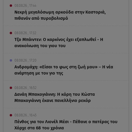
08.08.26 , 17:44
Νεκρή μεγαλόσωμη αρκούδα στην Καστοριά,
πιθανόν από πυροβολισμό
08.08.26 , 17:32
Τζο Μπάιντεν: Ο καρκίνος έχει εξαπλωθεί - Η
ανακοίνωση του γιου του
08.08.26 , 17:20
Ανδρομάχη: «Είσαι το φως στη ζωή μου» – Η νέα
ανάρτηση με τον γιο της
08.08.26 , 16:52
Δανάη Μπακογιάννη: Η κόρη του Κώστα
Μπακογιάννη έκανε πανελλήνιο ρεκόρ
08.08.26 , 16:45
Πένθος για τον Λιονέλ Μέσι - Πέθανε ο πατέρας του
Χόρχε στα 68 του χρόνια