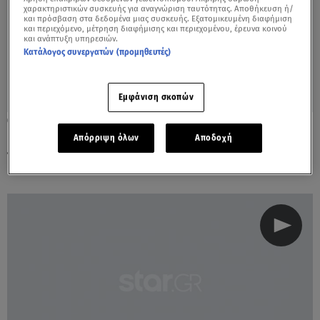
χαρακτηριστικών συσκευής για αναγνώριση ταυτότητας. Αποθήκευση ή/
και πρόσβαση στα δεδομένα μιας συσκευής. Εξατομικευμένη διαφήμιση
και περιεχόμενο, μέτρηση διαφήμισης και περιεχομένου, έρευνα κοινού
και ανάπτυξη υπηρεσιών.
Κατάλογος συνεργατών (προμηθευτές)
Εμφάνιση σκοπών
17.06.22, 11:45
Καλλιόπη Μπεζαντέ: Απέδειξα σε αυτούς
Απόρριψη όλων
Αποδοχή
που με υποτιμούσαν ότι τα κατάφερα