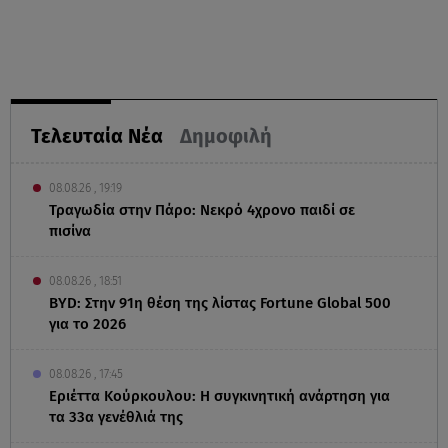
Τελευταία Νέα
Δημοφιλή
08.08.26 , 19:19
Τραγωδία στην Πάρο: Νεκρό 4χρονο παιδί σε
πισίνα
08.08.26 , 18:51
BYD: Στην 91η θέση της λίστας Fortune Global 500
για το 2026
08.08.26 , 17:45
Εριέττα Κούρκουλου: Η συγκινητική ανάρτηση για
τα 33α γενέθλιά της