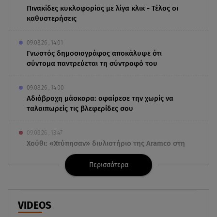
Πινακίδες κυκλοφορίας με λίγα κλικ - Τέλος οι
καθυστερήσεις
09.08.26 , 14:01
Γνωστός δημοσιογράφος αποκάλυψε ότι
σύντομα παντρεύεται τη σύντροφό του
09.08.26 , 14:00
Αδιάβροχη μάσκαρα: αφαίρεσε την χωρίς να
ταλαιπωρείς τις βλεφερίδες σου
09.08.26 , 13:47
Χούθι: «Χτύπησαν» διυλιστήριο της Aramco στη
Σαουδική Αραβία
Περισσότερα
09.08.26 , 13:31
Μήλος: Ελικόπτερο προσγειώθηκε στο
Σαρακήνικο
VIDEOS