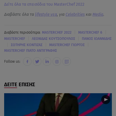
Δείτε όλα τα επεισόδια του MasterChef 2022
Διαβάστε όλα τα
lifestyle νεα
, για
Celebrities
και
Media
.
|
|
Διαβάστε περισσότερα:
MASTERCHEF 2022
MASTERCHEF 6
|
|
MASTERCHEF
ΛΕΩΝΙΔΑΣ ΚΟΥΤΣΟΠΟΥΛΟΣ
ΠΑΝΟΣ ΙΩΑΝΝΙΔΗΣ
|
|
|
ΣΩΤΗΡΗΣ ΚΟΝΤΙΖΑΣ
MASTERCHEF ΓΙΩΡΓΟΣ
MASTERCHEF ΠΙΑΤΟ ΑΝΤΙΓΡΑΦΗΣ
Follow us:
ΔΕΙΤΕ ΕΠΙΣΗΣ