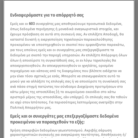
Ενδιαφερόμαστε για το απόρρητό σας
Εμείς και οι
603
συνεργάτες μας αποθηκεύουμε προσωπικά δεδομένα,
όπως δεδομένα περιήγησης ή μοναδικά αναγνωριστικά στοιχεία, και
έχουμε πρόσβαση σε αυτά στη συσκευή σας. Αν επιλέξετε Αποδοχή, θα
καταστεί δυνατή η ενεργοποίηση τεχνολογιών παρακολούθησης
προκειμένου να υποστηριχθούν οι σκοποί που εμφανίζονται παρακάτω,
για τους οποίους εμείς και οι συνεργάτες μας επεξεργαζόμαστε τα
δεδομένα με σκοπό την παροχή υπηρεσιών. Αν επιλέξετε Απόρριψη όλων
όλων ή αποσύρετε τη συγκατάθεσή σας, οι εν λόγω τεχνολογίες θα
απενεργοποιηθούν. Αν απενεργοποιηθούν οι ιχνηλάτες, ορισμένο
περιεχόμενο και κάποιες από τις διαφημίσεις που βλέπετε ενδέχεται να
μην είναι τόσο σχετικές με εσάς. Μπορείτε να επανεμφανίσετε αυτό το
μενού για να αλλάξετε τις επιλογές σας ή να αποσύρετε τη συναίνεσή σας
ανά πάσα στιγμή πατώντας τον σύνδεσμο Διαχείριση προτιμήσεων στο
κάτω μέρος της ιστοσελίδας [ή το αιωρούμενο εικονίδιο στο κάτω
αριστερό μέρος της ιστοσελίδας, εάν υπάρχει]. Οι επιλογές σας θα τεθούν
σε ισχύ στον Ιστότοπος. Για περισσότερες λεπτομέρειες ανατρέξτε στην
Πολιτική Απορρήτου μας.
Εμείς και οι συνεργάτες μας επεξεργαζόμαστε δεδομένα
προκειμένου να παρασχεθούν τα εξής:
Χρήση επακριβών δεδομένων γεωεντοπισμού. Ακριβής σάρωση
χαρακτηριστικών συσκευής για αναγνώριση ταυτότητας. Αποθήκευση ή/