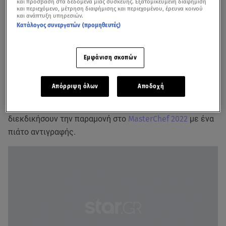
και πρόσβαση στα δεδομένα μιας συσκευής. Εξατομικευμένη διαφήμιση
και περιεχόμενο, μέτρηση διαφήμισης και περιεχομένου, έρευνα κοινού
και ανάπτυξη υπηρεσιών.
Κατάλογος συνεργατών (προμηθευτές)
Εμφάνιση σκοπών
Απόρριψη όλων
Αποδοχή
Τρεις ήταν υποψήφιοι προς αποχώρηση, οι οποίοι
κλήθηκαν να δώσουν τον καλύτερο τους εαυτό και να
διεκδικήσουν την παραμονή στο
MasterChef 2022
με ένα
πιάτο αντιγραφής.