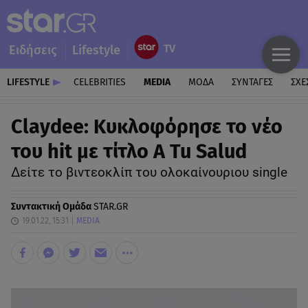
Ειδήσεις
Lifestyle
LIFESTYLE
CELEBRITIES
MEDIA
ΜΟΔΑ
ΣΥΝΤΑΓΕΣ
ΣΧΕ
Claydee: Κυκλοφόρησε το νέο
του hit με τίτλο A Tu Salud
Δείτε το βιντεοκλίπ του ολοκαίνουριου single
Συντακτική Ομάδα
STAR.GR
19.01.22, 15:31
MEDIA