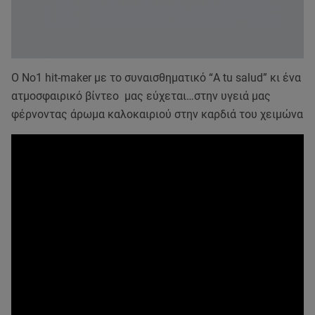
Ο No1 hit-maker με το συναισθηματικό “A tu salud” κι ένα
ατμοσφαιρικό βίντεο μας εύχεται…στην υγειά μας
φέρνοντας άρωμα καλοκαιριού στην καρδιά του χειμώνα