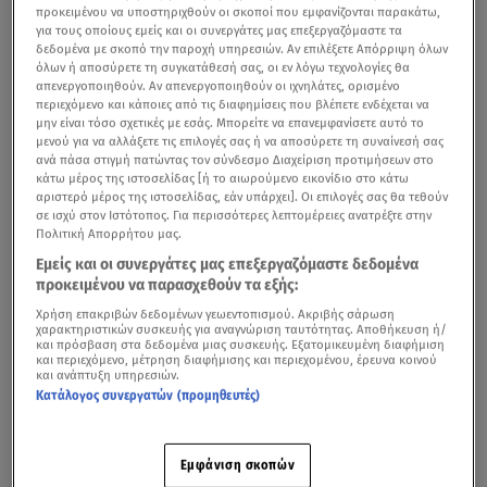
προκειμένου να υποστηριχθούν οι σκοποί που εμφανίζονται παρακάτω,
για τους οποίους εμείς και οι συνεργάτες μας επεξεργαζόμαστε τα
δεδομένα με σκοπό την παροχή υπηρεσιών. Αν επιλέξετε Απόρριψη όλων
όλων ή αποσύρετε τη συγκατάθεσή σας, οι εν λόγω τεχνολογίες θα
απενεργοποιηθούν. Αν απενεργοποιηθούν οι ιχνηλάτες, ορισμένο
περιεχόμενο και κάποιες από τις διαφημίσεις που βλέπετε ενδέχεται να
μην είναι τόσο σχετικές με εσάς. Μπορείτε να επανεμφανίσετε αυτό το
μενού για να αλλάξετε τις επιλογές σας ή να αποσύρετε τη συναίνεσή σας
ανά πάσα στιγμή πατώντας τον σύνδεσμο Διαχείριση προτιμήσεων στο
κάτω μέρος της ιστοσελίδας [ή το αιωρούμενο εικονίδιο στο κάτω
αριστερό μέρος της ιστοσελίδας, εάν υπάρχει]. Οι επιλογές σας θα τεθούν
σε ισχύ στον Ιστότοπος. Για περισσότερες λεπτομέρειες ανατρέξτε στην
Πολιτική Απορρήτου μας.
Εμείς και οι συνεργάτες μας επεξεργαζόμαστε δεδομένα
προκειμένου να παρασχεθούν τα εξής:
Χρήση επακριβών δεδομένων γεωεντοπισμού. Ακριβής σάρωση
χαρακτηριστικών συσκευής για αναγνώριση ταυτότητας. Αποθήκευση ή/
και πρόσβαση στα δεδομένα μιας συσκευής. Εξατομικευμένη διαφήμιση
και περιεχόμενο, μέτρηση διαφήμισης και περιεχομένου, έρευνα κοινού
και ανάπτυξη υπηρεσιών.
Κατάλογος συνεργατών (προμηθευτές)
Εμφάνιση σκοπών