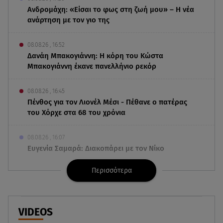
Ανδρομάχη: «Είσαι το φως στη ζωή μου» – Η νέα
ανάρτηση με τον γιο της
08.08.26 , 16:52
Δανάη Μπακογιάννη: Η κόρη του Κώστα
Μπακογιάννη έκανε πανελλήνιο ρεκόρ
08.08.26 , 16:45
Πένθος για τον Λιονέλ Μέσι - Πέθανε ο πατέρας
του Χόρχε στα 68 του χρόνια
08.08.26 , 16:07
Ευγενία Σαμαρά: Διακοπάρει με τον Νίκο
Μουτσινά - Πού βρίσκονται;
Περισσότερα
08.08.26 , 16:00
Back to black: η διαχρονική αξία του μαύρου
στην καλοκαιρινή γκαρνταρόμπα
VIDEOS