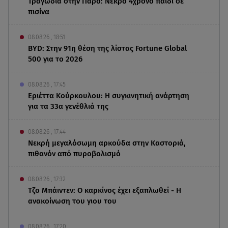
Τραγωδία στην Πάρο: Νεκρό 4χρονο παιδί σε
πισίνα
08.08.26 , 18:51
BYD: Στην 91η θέση της λίστας Fortune Global
500 για το 2026
08.08.26 , 17:45
Εριέττα Κούρκουλου: Η συγκινητική ανάρτηση
για τα 33α γενέθλιά της
08.08.26 , 17:44
Νεκρή μεγαλόσωμη αρκούδα στην Καστοριά,
πιθανόν από πυροβολισμό
08.08.26 , 17:32
Τζο Μπάιντεν: Ο καρκίνος έχει εξαπλωθεί - Η
ανακοίνωση του γιου του
08.08.26 , 17:20