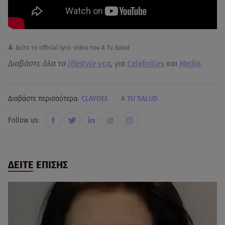
Δείτε το official lyric video του
A Tu Salud
Διαβάστε όλα τα
lifestyle νεα
, για
Celebrities
και
Media
.
|
Διαβάστε περισσότερα:
CLAYDEE
A TU SALUD
Follow us:
ΔΕΙΤΕ ΕΠΙΣΗΣ