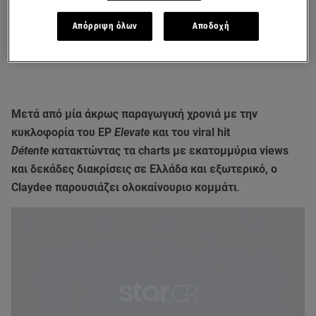
Απόρριψη όλων
Αποδοχή
Μετά από μία άκρως παραγωγική χρονιά με την
κυκλοφορία του EP
Elevate
και του viral hit
Détente
κατακτώντας τα charts με εκατομμύρια views
και δεκάδες διακρίσεις σε Ελλάδα και εξωτερικό, ο
Claydee παρουσιάζει ολοκαίνουριο κομμάτι
.