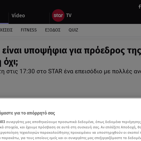
Video
ΧΕΣΕΙΣ
FITNESS
ΕΞΟΔΟΣ
QUIZ
Θα είναι υποψήφια για πρόεδρος τη
 όχι;
η στις 17:30 στο STAR ένα επεισόδιο με πολλές α
μαστε για το απόρρητό σας
603
συνεργάτες μας αποθηκεύουμε προσωπικά δεδομένα, όπως δεδομένα περιήγησης
κά στοιχεία, και έχουμε πρόσβαση σε αυτά στη συσκευή σας. Αν επιλέξετε Αποδοχή, θ
νεργοποίηση τεχνολογιών παρακολούθησης προκειμένου να υποστηριχθούν οι σκοποί
ι παρακάτω, για τους οποίους εμείς και οι συνεργάτες μας επεξεργαζόμαστε τα δεδομέ