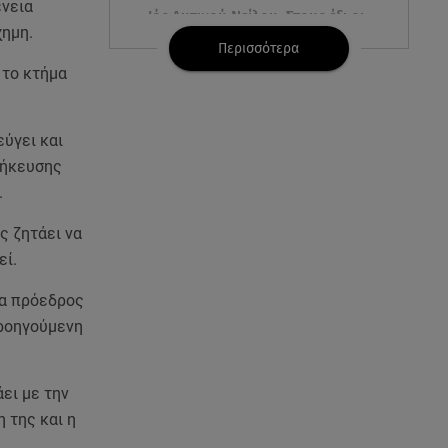
ένεια
Ιός Δυτικού Νείλου: Στους έξι οι
χημη.
θάνατοι στην Ελλάδα
Περισσότερα
 το κτήμα
06.08.26 , 14:04
Κυψέλη: Προφυλακίστηκε ο
26χρονος - Τήρησε το δικαίωμα
εύγει και
της σιωπής
θήκευσης
.
06.08.26 , 14:00
3 ασκήσεις για γλουτούς στο
ς ζητάει να
σπίτι – Ιδανικές για αρχάριες &
εί.
χωρίς εξοπλισμό
ια πρόεδρος
06.08.26 , 13:54
προηγούμενη
Ρέβη - Τότσικας: Με τα 11χρονα
παιδιά τους στο σπίτι τους στην
Τήνο
ει με την
 της και η
06.08.26 , 13:51