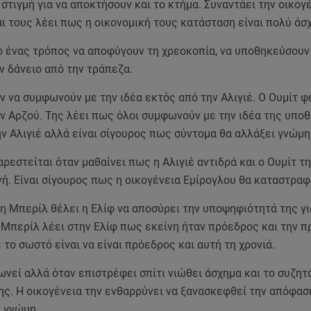
στιγμή για να αποκτήσουν και το κτήμα. Συναντάει την οικογ
ι τους λέει πως η οικονομική τους κατάσταση είναι πολύ άσ
ο ένας τρόπος να αποφύγουν τη χρεοκοπία, να υποθηκεύσουν
ν δάνειο από την τράπεζα.
ν να συμφωνούν με την ιδέα εκτός από την Αλιγιέ. Ο Ουμίτ φ
ην Αρζού. Της λέει πως όλοι συμφωνούν με την ιδέα της υπο
ν Αλιγιέ αλλά είναι σίγουρος πως σύντομα θα αλλάξει γνώμη
ρεστείται όταν μαθαίνει πως η Αλιγιέ αντιδρά και ο Ουμίτ τη
ή. Είναι σίγουρος πως η οικογένεια Εμίρογλου θα καταστραφ
 η Μπερίλ θέλει η Ελίφ να αποσύρει την υποψηφιότητά της γ
Η Μπερίλ λέει στην Ελίφ πως εκείνη ήταν πρόεδρος και την 
 το σωστό είναι να είναι πρόεδρος και αυτή τη χρονιά.
νεί αλλά όταν επιστρέφει σπίτι νιώθει άσχημα και το συζητά
ης. Η οικογένεια την ενθαρρύνει να ξανασκεφθεί την απόφαση
ι γνώμη.