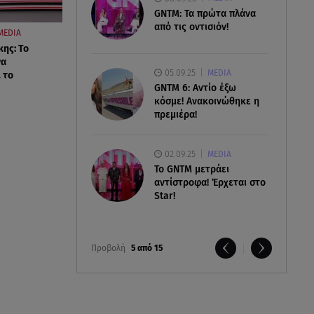
GNTM: Τα πρώτα πλάνα
από τις οντισιόν!
MEDIA
κης: Το
να
05.09.25
MEDIA
 το
GNTM 6: Αντίο έξω
κόσμε! Ανακοινώθηκε η
πρεμιέρα!
02.09.25
MEDIA
Το GNTM μετράει
αντίστροφα! Έρχεται στο
Star!
Προβολή
5 από 15