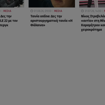
0
MEDIA
01.08.26, 09:00
MEDIA
31.07.26, 14:00
 Δες την
Ταινία online: Δες την
Νίκος Στραβελά
LE 22 με τον
αριστουργηματική ταινία «Η
«αντίο» στη Μί
περγκ
Φάλαινα»
Καραμήτρου και
χειροκρότημα