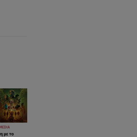
Κυριάκος Πιερρακάκης:
Υπέβαλε το αίτημα για την
ενεργειακή ανθεκτικότητα
06.08.26 , 13:32
Μυστράς: Παθολογικά τα αίτια
θανάτου του 90χρονου στον
καταψύκτη
06.08.26 , 13:20
Συγκινεί ο Κώστας Σαμαράς: Η
οικογενειακή φωτογραφία με
την αδελφή του
06.08.26 , 13:13
«Κρυφός» γάμος για διάσημο
ζευγάρι; - Οι φωτογραφίες με τις
βέρες
MEDIA
06.08.26 , 13:00
η με το