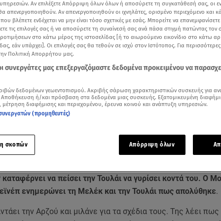
υπηρεσιών. Αν επιλέξετε Απόρριψη όλων όλων ή αποσύρετε τη συγκατάθεσή σας, οι ε
 θα απενεργοποιηθούν. Αν απενεργοποιηθούν οι ιχνηλάτες, ορισμένο περιεχόμενο και κά
 που βλέπετε ενδέχεται να μην είναι τόσο σχετικές με εσάς. Μπορείτε να επανεμφανίσετ
ξετε τις επιλογές σας ή να αποσύρετε τη συναίνεσή σας ανά πάσα στιγμή πατώντας τον
προτιμήσεων στο κάτω μέρος της ιστοσελίδας [ή το αιωρούμενο εικονίδιο στο κάτω α
δας, εάν υπάρχει]. Οι επιλογές σας θα τεθούν σε ισχύ στον Ιστότοπος. Για περισσότερε
την Πολιτική Απορρήτου μας.
 οι συνεργάτες μας επεξεργαζόμαστε δεδομένα προκειμένου να παρασχ
ριβών δεδομένων γεωεντοπισμού. Ακριβής σάρωση χαρακτηριστικών συσκευής για αν
 Αποθήκευση ή/και πρόσβαση στα δεδομένα μιας συσκευής. Εξατομικευμένη διαφήμι
, μέτρηση διαφήμισης και περιεχομένου, έρευνα κοινού και ανάπτυξη υπηρεσιών.
συνεργατών (προμηθευτές)
Δείτε περισσότερα άρθρα μας στα αποτελέσματα αναζήτησης
η σκοπών
Απόρριψη όλων
Απ
Add star.gr on Google
 καταφέρνει να πείσει την Τουλάι να γυρίσει κοντά του. Ο Μ
 Ζεϊνέπ ενημερώνει τη Μελέκ και την Τουλάι πως απολύθηκε
.
ντάει την Αρζού και μιλάνε για τα σχέδια τους. Της λέει πως