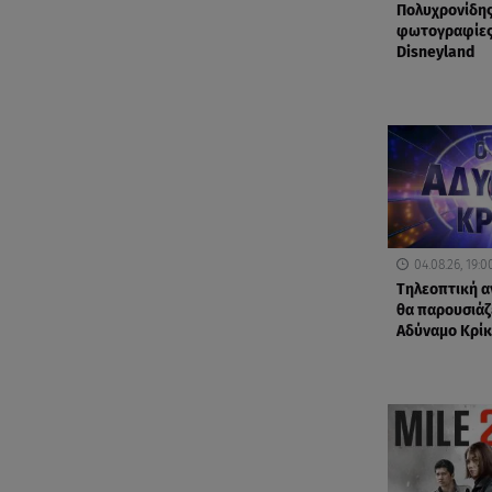
Πολυχρονίδης
φωτογραφίες
Disneyland
04.08.26, 19:0
Τηλεοπτική α
θα παρουσιάζε
Αδύναμο Κρίκ