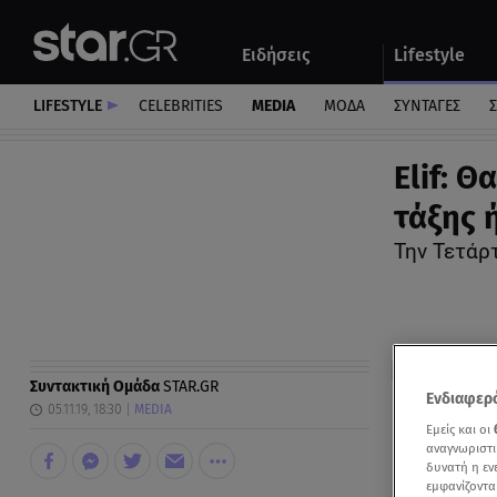
Αθλητικά
Quiz
Ειδήσεις
Lifestyle
Αυτοκίνητο
LIFESTYLE
CELEBRITIES
MEDIA
ΜΟΔΑ
ΣΥΝΤΑΓΕΣ
Σ
Elif: 
τάξης ή
Την Τετάρτ
Συντακτική Ομάδα
STAR.GR
Ενδιαφερό
05.11.19, 18:30
MEDIA
Εμείς και οι
αναγνωριστι
δυνατή η ε
εμφανίζοντα