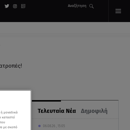
Αναζήτηση
ς
νατροπές!
Τελευταία Νέα
Δημοφιλή
 ή μοναδικά
α καταστεί
 που
06.08.26 , 15:05
να με σκοπό