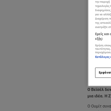
την παροχή 
τεχνολογίες
διαφημίσεις
για να αλλά
Διαχείριση 
της ιστοσελί
ανατρέξτε σ
Εμείς και
εξής:
Χρήση επακ
ταυτότητας.
περιεχόμενο
Κατάλογος 
Εμφάνισ
Ο Βεϊσέλ δεν
μια ιδέα. Η
Ο Ουμίτ συνα