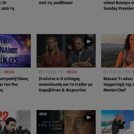
: Οι
από τις auditions!
«Dust Bunny» σ
 από τη
Sunday Premier
0
MEDIA
03.08.26, 17:11
MEDIA
03.08.26, 11:55
νατροπή! Ποιος
Στούντιο 4: Η επίσημη
Wasan: Tι κάνει
ι τον Πιο
ανακοίνωση και το trailer με
συμμετοχή της 
ο;
Καραβάτου & Φερεντίνο
MasterChef