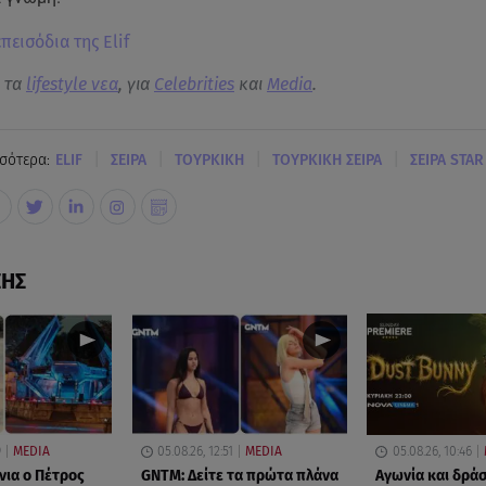
επεισόδια της Elif
α τα
lifestyle νεα
, για
Celebrities
και
Media
.
|
|
|
|
σότερα:
ELIF
ΣΕΙΡΑ
ΤΟΥΡΚΙΚΗ
ΤΟΥΡΚΙΚΗ ΣΕΙΡΑ
ΣΕΙΡΑ STAR
ΣΗΣ
9
MEDIA
05.08.26, 12:51
MEDIA
05.08.26, 10:46
νια ο Πέτρος
GNTM: Δείτε τα πρώτα πλάνα
Αγωνία και δράσ