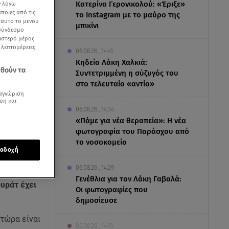
Κατερίνα Γερονικολού: «Έριξε»
ν λόγω
ποιες από τις
το Instagram με το μαύρο της
ε αυτό το μενού
μπικίνι
 σύνδεσμο
ριστερό μέρος
ς λεπτομέρειες
06.08.26 , 14:41
Κηδεία Λάκη Χαλκιά:
εθούν τα
Συντετριμμένη η σύζυγός του
στο τελευταίο «αντίο»
αγνώριση
ση και
06.08.26 , 14:34
«Πάμε για νέα θεραπεία»: Η νέα
φωτογραφία του Παράσχου από
το νοσοκομείο
οδοχή
06.08.26 , 14:29
Γενέθλια για τον Λάκη Γαβαλά:
ουράτ έχει
Οι φωτογραφίες που
δημοσίευσε
 τώρα είναι
06.08.26 , 14:15