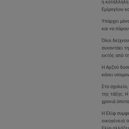
η κατάλληλη 
Εμίρογλου κα
Υπάρχει μόν
και να πάρου
Όλοι δείχνου
συναντάει τ
εκτός από τη
Η Αρζού δυσα
κάνει υπομον
Στο σχολείο,
της τάξης. 
χρονιά όποτε
Η Ελίφ συμφω
οικογένειά τ
Ελίφ αλλάζε