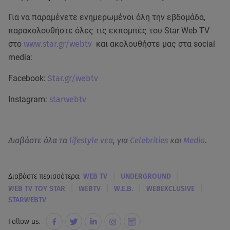
Για να παραμένετε ενημερωμένοι όλη την εβδομάδα,
παρακολουθήστε όλες τις εκπομπές του Star Web TV
στο
www.star.gr/webtv
και ακολουθήστε μας στα social
media:
Facebook:
Star.gr/webtv
Instagram:
starwebtv
Διαβάστε όλα τα
lifestyle νεα
, για
Celebrities
και
Media
.
|
|
Διαβάστε περισσότερα:
WEB TV
UNDERGROUND
|
|
|
|
WEB TV ΤΟΥ STAR
WEBTV
W.E.B.
WEBEXCLUSIVE
STARWEBTV
Follow us: