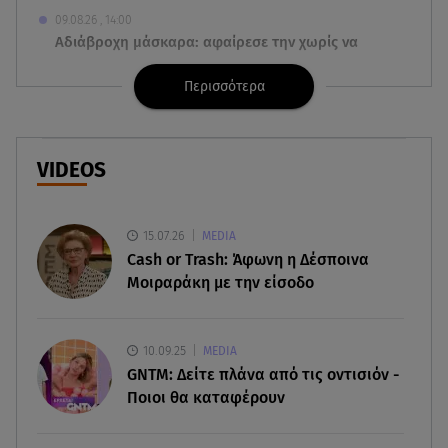
09.08.26 , 14:00
Αδιάβροχη μάσκαρα: αφαίρεσε την χωρίς να
ταλαιπωρείς τις βλεφερίδες σου
Περισσότερα
09.08.26 , 13:47
Χούθι: «Χτύπησαν» διυλιστήριο της Aramco στη
Σαουδική Αραβία
VIDEOS
09.08.26 , 13:31
Μήλος: Ελικόπτερο προσγειώθηκε στο
15.07.26
MEDIA
Σαρακήνικο
Cash or Trash: Άφωνη η Δέσποινα
Μοιραράκη με την είσοδο
09.08.26 , 13:30
Μαντόνα για Γουίλιαμ Όρμπιτ: «Η μουσική σου
μου έδωσε ένα μαγικό χαλί»
10.09.25
MEDIA
GNTM: Δείτε πλάνα από τις οντισιόν -
09.08.26 , 13:15
Ποιοι θα καταφέρουν
Σε Red Code και αύριο Αττική και 15 ακόμα
περιοχές - 400 φωτιές σε 10 μέρες