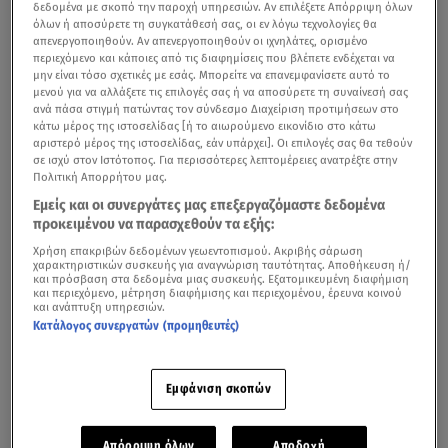
δεδομένα με σκοπό την παροχή υπηρεσιών. Αν επιλέξετε Απόρριψη όλων
όλων ή αποσύρετε τη συγκατάθεσή σας, οι εν λόγω τεχνολογίες θα
απενεργοποιηθούν. Αν απενεργοποιηθούν οι ιχνηλάτες, ορισμένο
περιεχόμενο και κάποιες από τις διαφημίσεις που βλέπετε ενδέχεται να
μην είναι τόσο σχετικές με εσάς. Μπορείτε να επανεμφανίσετε αυτό το
μενού για να αλλάξετε τις επιλογές σας ή να αποσύρετε τη συναίνεσή σας
ανά πάσα στιγμή πατώντας τον σύνδεσμο Διαχείριση προτιμήσεων στο
κάτω μέρος της ιστοσελίδας [ή το αιωρούμενο εικονίδιο στο κάτω
αριστερό μέρος της ιστοσελίδας, εάν υπάρχει]. Οι επιλογές σας θα τεθούν
σε ισχύ στον Ιστότοπος. Για περισσότερες λεπτομέρειες ανατρέξτε στην
Πολιτική Απορρήτου μας.
Εμείς και οι συνεργάτες μας επεξεργαζόμαστε δεδομένα
προκειμένου να παρασχεθούν τα εξής:
Χρήση επακριβών δεδομένων γεωεντοπισμού. Ακριβής σάρωση
χαρακτηριστικών συσκευής για αναγνώριση ταυτότητας. Αποθήκευση ή/
και πρόσβαση στα δεδομένα μιας συσκευής. Εξατομικευμένη διαφήμιση
και περιεχόμενο, μέτρηση διαφήμισης και περιεχομένου, έρευνα κοινού
και ανάπτυξη υπηρεσιών.
Κατάλογος συνεργατών (προμηθευτές)
Εμφάνιση σκοπών
Απόρριψη όλων
Αποδοχή