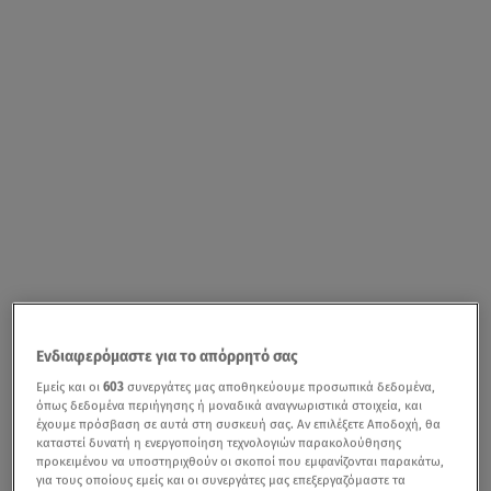
Ενδιαφερόμαστε για το απόρρητό σας
Εμείς και οι
603
συνεργάτες μας αποθηκεύουμε προσωπικά δεδομένα,
όπως δεδομένα περιήγησης ή μοναδικά αναγνωριστικά στοιχεία, και
έχουμε πρόσβαση σε αυτά στη συσκευή σας. Αν επιλέξετε Αποδοχή, θα
καταστεί δυνατή η ενεργοποίηση τεχνολογιών παρακολούθησης
προκειμένου να υποστηριχθούν οι σκοποί που εμφανίζονται παρακάτω,
για τους οποίους εμείς και οι συνεργάτες μας επεξεργαζόμαστε τα