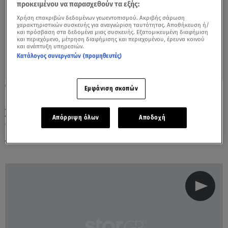
προκειμένου να παρασχεθούν τα εξής:
Χρήση επακριβών δεδομένων γεωεντοπισμού. Ακριβής σάρωση
χαρακτηριστικών συσκευής για αναγνώριση ταυτότητας. Αποθήκευση ή/
και πρόσβαση στα δεδομένα μιας συσκευής. Εξατομικευμένη διαφήμιση
και περιεχόμενο, μέτρηση διαφήμισης και περιεχομένου, έρευνα κοινού
και ανάπτυξη υπηρεσιών.
Κατάλογος συνεργατών (προμηθευτές)
07.06.18, 13:53
Εμφάνιση σκοπών
Backstage: Όλο το παρασκήνιο του
χωρισμού της Rihanna με τον
Απόρριψη όλων
Αποδοχή
δισεκατομμυριούχο Σαουδάραβα Hassan
Jameel - Λέει ότι τον βαρέθηκε!