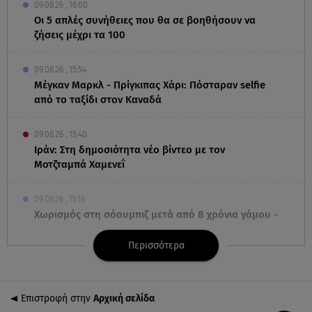
09.08.26 , 16:00
Οι 5 απλές συνήθειες που θα σε βοηθήσουν να
ζήσεις μέχρι τα 100
09.08.26 , 15:54
Μέγκαν Μαρκλ - Πρίγκιπας Χάρι: Πόσταραν selfie
από το ταξίδι στον Καναδά
09.08.26 , 15:40
Ιράν: Στη δημοσιότητα νέο βίντεο με τον
Μοτζταμπά Χαμενεΐ
09.08.26 , 15:16
Χωρισμός στη σόουμπιζ μετά από 8 χρόνια γάμου -
Η ανακοίνωση
Περισσότερα
09.08.26 , 14:42
Τουρισμός για Όλους 2026-2027: Ποια ΑΦΜ
υποβάλλουν σήμερα αιτήσεις
Επιστροφή στην
Αρχική σελίδα