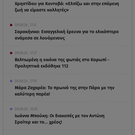
Χρηστίδου για Κοντοβά: «Ελπίζω και στην επόμενη
ζωή να είμαστε κολλητές»
09.08.26 , 17:41
Σαρακήνικο: Εισαγγελική έρευνα για το ελικόπτερο
ανάμεσα σε λουόμενους
09.08.26 , 17:27
Βελτιωμένη η εικόνα της φωτιάς στο Κορωπί -
Προληπτικά εκδόθηκε 112
09.08.26 , 17:19
Μάρα Ζαχαρέα: Το πρωινό της στην Πάρο με την
καλύτερη παρέα!
09.08.26 , 16:30
Ιωάννα Μπούκη: Οι διακοπές με τον Αντώνη
Σροίτερ και το... χρέος!