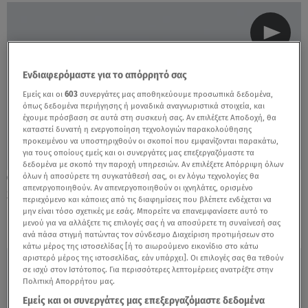
Ενδιαφερόμαστε για το απόρρητό σας
Εμείς και οι
603
συνεργάτες μας αποθηκεύουμε προσωπικά δεδομένα,
όπως δεδομένα περιήγησης ή μοναδικά αναγνωριστικά στοιχεία, και
έχουμε πρόσβαση σε αυτά στη συσκευή σας. Αν επιλέξετε Αποδοχή, θα
καταστεί δυνατή η ενεργοποίηση τεχνολογιών παρακολούθησης
προκειμένου να υποστηριχθούν οι σκοποί που εμφανίζονται παρακάτω,
για τους οποίους εμείς και οι συνεργάτες μας επεξεργαζόμαστε τα
δεδομένα με σκοπό την παροχή υπηρεσιών. Αν επιλέξετε Απόρριψη όλων
όλων ή αποσύρετε τη συγκατάθεσή σας, οι εν λόγω τεχνολογίες θα
09.06.18, 13:34
απενεργοποιηθούν. Αν απενεργοποιηθούν οι ιχνηλάτες, ορισμένο
Star Web TV: Το Keep Running σε
περιεχόμενο και κάποιες από τις διαφημίσεις που βλέπετε ενδέχεται να
ρυθμούς... πεντοζάλι!
μην είναι τόσο σχετικές με εσάς. Μπορείτε να επανεμφανίσετε αυτό το
μενού για να αλλάξετε τις επιλογές σας ή να αποσύρετε τη συναίνεσή σας
ανά πάσα στιγμή πατώντας τον σύνδεσμο Διαχείριση προτιμήσεων στο
κάτω μέρος της ιστοσελίδας [ή το αιωρούμενο εικονίδιο στο κάτω
αριστερό μέρος της ιστοσελίδας, εάν υπάρχει]. Οι επιλογές σας θα τεθούν
σε ισχύ στον Ιστότοπος. Για περισσότερες λεπτομέρειες ανατρέξτε στην
Πολιτική Απορρήτου μας.
Εμείς και οι συνεργάτες μας επεξεργαζόμαστε δεδομένα