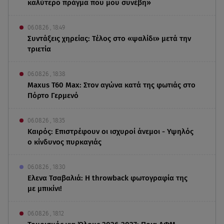
καλύτερο πράγμα που μου συνέβη»
06.08.26 , 18:49
Συντάξεις χηρείας: Τέλος στο «ψαλίδι» μετά την
τριετία
06.08.26 , 18:38
Maxus T60 Max: Στον αγώνα κατά της φωτιάς στο
Πόρτο Γερμενό
06.08.26 , 18:35
Καιρός: Επιστρέφουν οι ισχυροί άνεμοι - Υψηλός
ο κίνδυνος πυρκαγιάς
06.08.26 , 18:30
Ελενα Τσαβαλιά: Η throwback φωτογραφία της
με μπικίνι!
06.08.26 , 18:12