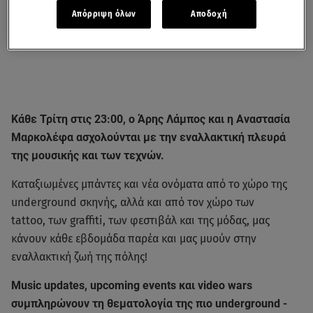
Απόρριψη όλων
Αποδοχή
Κάθε Τρίτη στις 23:00, ο Άρης Λάμπος και η Αναστασία
Μαρκολέφα ασχολούνται με την εναλλακτική πλευρά
της μουσικής και των τεχνών.
Καταξιωμένες μπάντες και νέα ονόματα από το χώρο της
underground σκηνής, αλλά και
από τον χώρο των
tattoo, των graffiti, των φεστιβάλ και της μόδας, μας
κάνουν κάθε εβδομάδα παρέα και μας μυούν στην
εναλλακτική ζωή της πόλης!
Music updates, upcoming events και video wars
συμπληρώνουν τη θεματολογία της πιο underground -