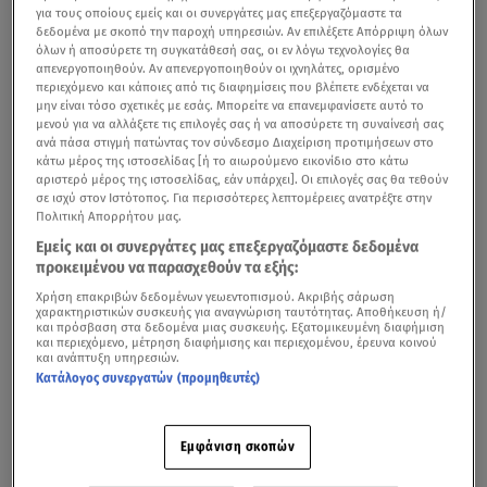
για τους οποίους εμείς και οι συνεργάτες μας επεξεργαζόμαστε τα
δεδομένα με σκοπό την παροχή υπηρεσιών. Αν επιλέξετε Απόρριψη όλων
όλων ή αποσύρετε τη συγκατάθεσή σας, οι εν λόγω τεχνολογίες θα
απενεργοποιηθούν. Αν απενεργοποιηθούν οι ιχνηλάτες, ορισμένο
περιεχόμενο και κάποιες από τις διαφημίσεις που βλέπετε ενδέχεται να
μην είναι τόσο σχετικές με εσάς. Μπορείτε να επανεμφανίσετε αυτό το
μενού για να αλλάξετε τις επιλογές σας ή να αποσύρετε τη συναίνεσή σας
ανά πάσα στιγμή πατώντας τον σύνδεσμο Διαχείριση προτιμήσεων στο
κάτω μέρος της ιστοσελίδας [ή το αιωρούμενο εικονίδιο στο κάτω
αριστερό μέρος της ιστοσελίδας, εάν υπάρχει]. Οι επιλογές σας θα τεθούν
σε ισχύ στον Ιστότοπος. Για περισσότερες λεπτομέρειες ανατρέξτε στην
Πολιτική Απορρήτου μας.
Εμείς και οι συνεργάτες μας επεξεργαζόμαστε δεδομένα
προκειμένου να παρασχεθούν τα εξής:
Χρήση επακριβών δεδομένων γεωεντοπισμού. Ακριβής σάρωση
χαρακτηριστικών συσκευής για αναγνώριση ταυτότητας. Αποθήκευση ή/
και πρόσβαση στα δεδομένα μιας συσκευής. Εξατομικευμένη διαφήμιση
και περιεχόμενο, μέτρηση διαφήμισης και περιεχομένου, έρευνα κοινού
και ανάπτυξη υπηρεσιών.
Κατάλογος συνεργατών (προμηθευτές)
Εμφάνιση σκοπών