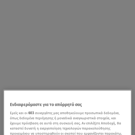
Ενδιαφερόμαστε για το απόρρητό σας
Εμείς και οι
603
συνεργάτες μας αποθηκεύουμε προσωπικά δεδομένα,
όπως δεδομένα περιήγησης ή μοναδικά αναγνωριστικά στοιχεία, και
έχουμε πρόσβαση σε αυτά στη συσκευή σας. Αν επιλέξετε Αποδοχή, θα
καταστεί δυνατή η ενεργοποίηση τεχνολογιών παρακολούθησης
προκειμένου να υποστηριχθούν οι σκοποί που εμφανίζονται παρακάτω,