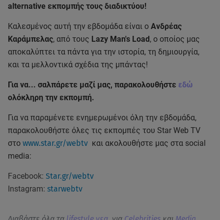
alternative εκπομπής τους διαδικτύου!
Kαλεσμένoς αυτή την εβδομάδα είναι ο
Ανδρέας
Καράμπελας
, από τους
Lazy Man's Load
, o οποίος μας
αποκαλύπτει τα πάντα για την ιστορία, τη δημιουργία,
και τα μελλοντικά σχέδια της μπάντας!
Για να... σαλπάρετε μαζί μας, παρακολουθήστε
εδώ
ολόκληρη την εκπομπή.
Για να παραμένετε ενημερωμένοι όλη την εβδομάδα,
παρακολουθήστε όλες τις εκπομπές του Star Web TV
στο
www.star.gr/webtv
και ακολουθήστε μας στα social
media:
Facebook:
Star.gr/webtv
Instagram:
starwebtv
Διαβάστε όλα τα
lifestyle νεα
, για
Celebrities
και
Media
.