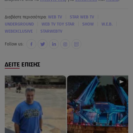
|
|
Διαβάστε περισσότερα:
WEB TV
STAR WEB TV
|
|
|
|
UNDERGROUND
WEB TV ΤΟΥ STAR
SHOW
W.E.B.
|
WEBEXCLUSIVE
STARWEBTV
Follow us:
ΔΕΙΤΕ ΕΠΙΣΗΣ