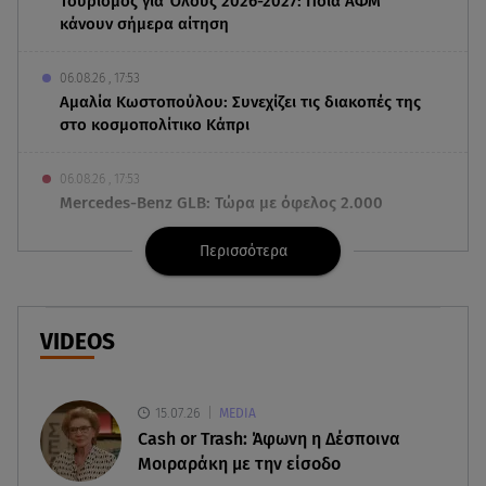
Τουρισμός για Όλους 2026-2027: Ποια ΑΦΜ
κάνουν σήμερα αίτηση
06.08.26 , 17:53
Αμαλία Κωστοπούλου: Συνεχίζει τις διακοπές της
στο κοσμοπολίτικο Κάπρι
06.08.26 , 17:53
Mercedes-Benz GLB: Τώρα με όφελος 2.000
ευρώ
Περισσότερα
06.08.26 , 17:43
Συμφωνία Ιράν – Ομάν για τα Στενά του Ορμούζ
VIDEOS
06.08.26 , 17:12
Μαρία Κορινθίου: «Έχω πατήσει φρένο» -
Δηλώνει χορτασμένη και μπουχτισμένη!
15.07.26
MEDIA
Cash or Trash: Άφωνη η Δέσποινα
06.08.26 , 16:57
Μοιραράκη με την είσοδο
Άνω Λιόσια: Πήγε να κλέψει καλώδια, έπαθε