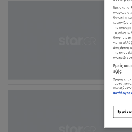
Εμείς και οι
αναγνωριστι
δυνατή η ε
εμφανίζοντα
την παροχή 
τεχνολογίες
διαφημίσεις
για να αλλά
Διαχείριση 
της ιστοσελί
ανατρέξτε σ
Εμείς και
εξής:
Χρήση επακ
ταυτότητας.
περιεχόμενο
Κατάλογος 
Εμφάνισ