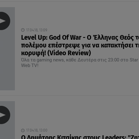
17.04.18, 13:09
Level Up: God Of War - Ο Έλληνας Θεός 
πολέμου επέστρεψε για να κατακτήσει τ
κορυφή! (Video Review)
Όλα τα gaming news, κάθε Δευτέρα στις 23:00 στο Star
Web TV!
17.04.18, 13:00
Ο Δημήτρης Κιτσίκης στους Leaders: "Ζ