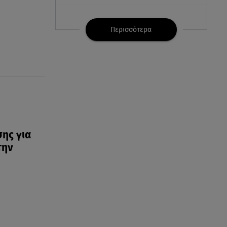
05.08.26 , 19:00
Λονδίνο: Γυναίκα επιτέθηκε και
Περισσότερα
τραυμάτισε με ψαλίδι 4 άνδρες
05.08.26 , 18:57
Κώστας Καραφώτης: Η νέα
super cute φωτογραφία με την
κόρη του!
05.08.26 , 18:45
Ηλεκτρική διασύνδεση Ελλάδας
ης για
– Κύπρου: Η γαλλική Meridiam
την
μπήκε στον GSI
05.08.26 , 18:22
Λένα Παπαληγούρα - Η
εξομολόγηση για τον πατέρα
της: «Μου λείπει πάρα πολύ»