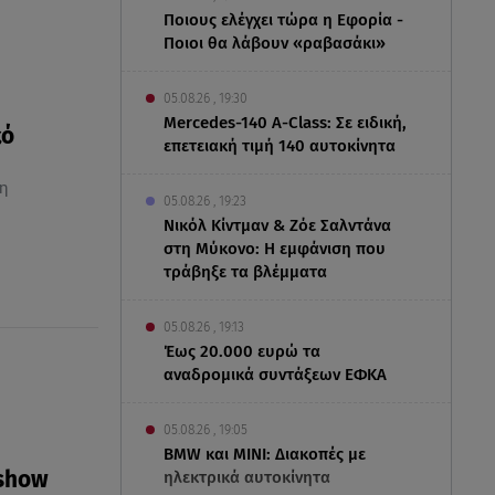
Ποιους ελέγχει τώρα η Εφορία -
Ποιοι θα λάβουν «ραβασάκι»
05.08.26 , 19:30
Mercedes-140 A-Class: Σε ειδική,
κό
επετειακή τιμή 140 αυτοκίνητα
τη
05.08.26 , 19:23
Νικόλ Κίντμαν & Ζόε Σαλντάνα
στη Μύκονο: Η εμφάνιση που
τράβηξε τα βλέμματα
05.08.26 , 19:13
Έως 20.000 ευρώ τα
αναδρομικά συντάξεων ΕΦΚΑ
05.08.26 , 19:05
BMW και MINI: Διακοπές με
 show
ηλεκτρικά αυτοκίνητα