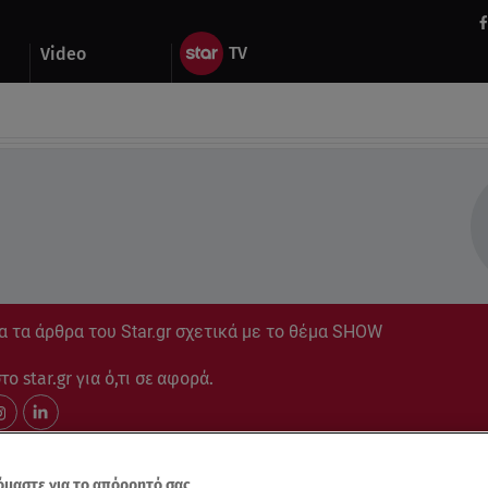
Video
 τα άρθρα του Star.gr σχετικά με το θέμα SHOW
ο star.gr για ό,τι σε αφορά.
μαστε για το απόρρητό σας