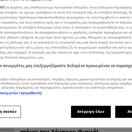
603
συνεργάτες μας αποθηκεύουμε προσωπικά δεδομένα, όπως δεδομένα περιήγησης
κά στοιχεία, και έχουμε πρόσβαση σε αυτά στη συσκευή σας. Αν επιλέξετε Αποδοχή, θ
νεργοποίηση τεχνολογιών παρακολούθησης προκειμένου να υποστηριχθούν οι σκοποί
ι παρακάτω, για τους οποίους εμείς και οι συνεργάτες μας επεξεργαζόμαστε τα δεδομέ
υπηρεσιών. Αν επιλέξετε Απόρριψη όλων όλων ή αποσύρετε τη συγκατάθεσή σας, οι ε
29.04.22, 15:54
 θα απενεργοποιηθούν. Αν απενεργοποιηθούν οι ιχνηλάτες, ορισμένο περιεχόμενο και κά
ΟΙ 100: Δεύτερο επεισόδιο με guests του
 που βλέπετε ενδέχεται να μην είναι τόσο σχετικές με εσάς. Μπορείτε να επανεμφανίσετ
Ζενεβιέβ Μαζαρί & Αντίνοο Αλμπάνη
ξετε τις επιλογές σας ή να αποσύρετε τη συναίνεσή σας ανά πάσα στιγμή πατώντας τον
προτιμήσεων στο κάτω μέρος της ιστοσελίδας [ή το αιωρούμενο εικονίδιο στο κάτω α
Μην το χάσετε την Παρασκευή 29/4 στις 23:30
δας, εάν υπάρχει]. Οι επιλογές σας θα τεθούν σε ισχύ στον Ιστότοπος. Για περισσότερε
την Πολιτική Απορρήτου μας.
 οι συνεργάτες μας επεξεργαζόμαστε δεδομένα προκειμένου να παρασχ
ριβών δεδομένων γεωεντοπισμού. Ακριβής σάρωση χαρακτηριστικών συσκευής για αν
 Αποθήκευση ή/και πρόσβαση στα δεδομένα μιας συσκευής. Εξατομικευμένη διαφήμι
, μέτρηση διαφήμισης και περιεχομένου, έρευνα κοινού και ανάπτυξη υπηρεσιών.
συνεργατών (προμηθευτές)
η σκοπών
Απόρριψη όλων
Απ
28.04.22, 23:47
Οι 100: Η εντυπωσιακή πρεμιέρα και οι ε