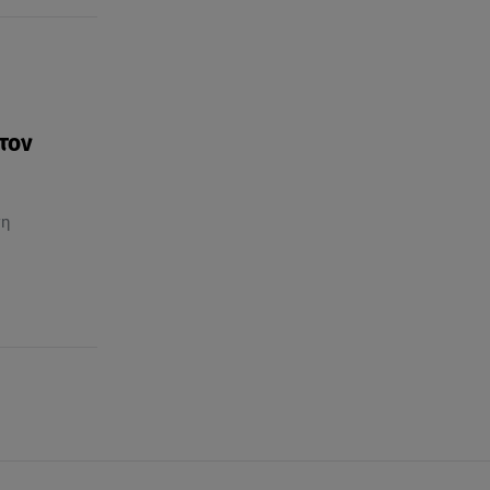
 τον
τη