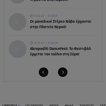
08.08.26 , 23:00
Στενά του Ορμούζ: Στο Ιράν ο έλεγχος της
εισερχόμενης ναυσιπλοΐας
14.03.23
ΕΞΟΔΟΣ
Οι μοναδικοί Στέρεο Νόβα έρχονται
στην Πλατεία Νερού!
16.05.22
ΕΞΟΔΟΣ
Akropoditi DanceFest: Το Φεστιβάλ
έρχεται τον Ιούλιο στη Σύρο!
LIFESTYLE
CELEBRITIES
MEDIA
ΜΟΔΑ
ΣΥΝΤΑΓΕΣ
ΣΧΕ