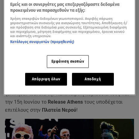
Εμείς και οι συνεργάτες μας επεξεργαζόμαστε δεδομένα
προκειμένου να παρασχεθούν τα εξής:
Χρήση επακριβών δεδομένων γεωεντοπισμού. Ακριβής σάρωση
χαρακτηριστικών συσκευής για αναγνώριση ταυτότητας. Αποθήκευση ή/
και πρόσβαση στα δεδομένα μιας συσκευής. Εξατομικευμένη διαφήμιση
και περιεχόμενο, μέτρηση διαφήμισης και περιεχομένου, έρευνα κοινού
και ανάπτυξη υπηρεσιών.
Κατάλογος συνεργατών (προμηθευτές)
Εμφάνιση σκοπών
Απόρριψη όλων
Αποδοχή
Oι
Limp Bizkit
, οι Αμερικανοί γίγαντες του
nu-metal
ξεκίνησαν ιδανικά την καλοκαιρινή περιοδεία τους και
την 15η Ιουνίου το
Release Athens
τους υποδέχεται
επιτέλους στην
Πλατεία Νερού
!