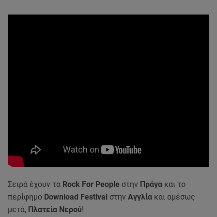
Σειρά έχουν τα
Rock For People
στην
Πράγα
και το
περίφημο
Download Festival
στην
Αγγλία
και αμέσως
μετά,
Πλατεία Νερού
!