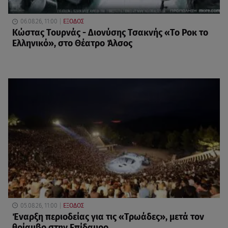
06.08.26, 11:00
ΕΞΟΔΟΣ
Κώστας Τουρνάς - Διονύσης Τσακνής «Το Ροκ το
Ελληνικό», στο Θέατρο Άλσος
05.08.26, 11:00
ΕΞΟΔΟΣ
Έναρξη περιοδείας για τις «Τρωάδες», μετά τον
θρίαμβο στην Επίδαυρο