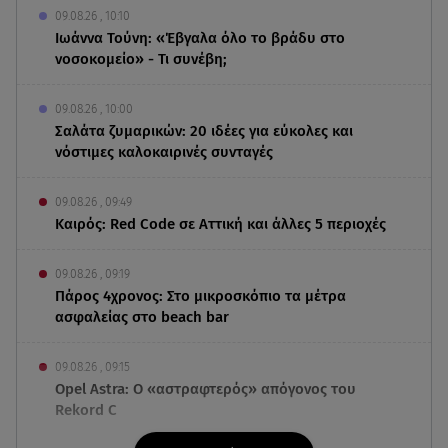
09.08.26 , 10:10
Ιωάννα Τούνη: «Έβγαλα όλο το βράδυ στο
νοσοκομείο» - Τι συνέβη;
09.08.26 , 10:00
Σαλάτα ζυμαρικών: 20 ιδέες για εύκολες και
νόστιμες καλοκαιρινές συνταγές
09.08.26 , 09:49
Καιρός: Red Code σε Αττική και άλλες 5 περιοχές
09.08.26 , 09:19
Πάρος 4χρονος: Στο μικροσκόπιο τα μέτρα
ασφαλείας στο beach bar
09.08.26 , 09:15
Opel Astra: Ο «αστραφτερός» απόγονος του
Rekord C