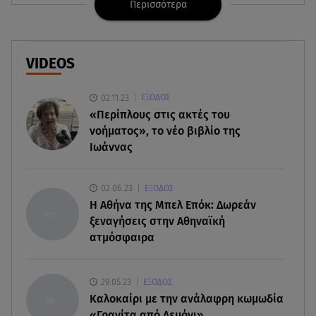
Περισσότερα
09.08.26 , 09:03
Γουίτνεϊ Χιούστον: Οι καταχρήσεις ο γάμος και η
κρυφή σχέση με τη βοηθό της
VIDEOS
09.08.26 , 08:44
Σοβαρό τροχαίο στο Λαγονήσι: Τραυματίες δύο
02.11.23
ΕΞΟΔΟΣ
αστυνομικοί της ΔΙΑΣ
«Περίπλους στις ακτές του
νοήματος», το νέο βιβλίο της
09.08.26 , 03:00
Ιωάννας
Εορτολόγιο: Ποιοι γιορτάζουν στις 9 Αυγούστου
02.06.23
ΕΞΟΔΟΣ
08.08.26 , 23:55
H Αθήνα της Μπελ Επόκ: Δωρεάν
Αττική: Μπαράζ διαρρήξεων – Λεία 70.000 ευρώ
ξεναγήσεις στην Αθηναϊκή
από μεζονέτα
ατμόσφαιρα
08.08.26 , 23:30
Greek Mafia: Χειροπέδες σε «Πίτμπουλ» και
29.05.23
ΕΞΟΔΟΣ
«Μπουλντόγκ»
Καλοκαίρι με την ανάλαφρη κωμωδία
«Γρανίτα από Λεμόνι»