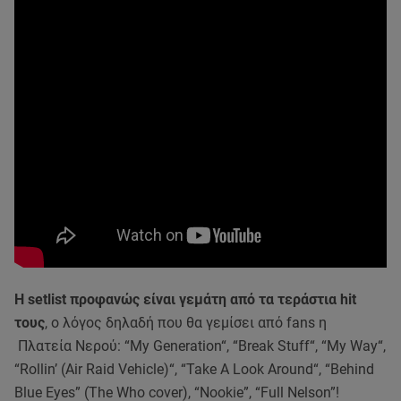
Η setlist προφανώς είναι γεμάτη από τα τεράστια hit
τους
, ο λόγος δηλαδή που θα γεμίσει από fans η
Πλατεία Νερού: “My Generation“, “Break Stuff“, “My Way“,
“Rollin’ (Air Raid Vehicle)“, “Take A Look Around“, “Behind
Blue Eyes” (The Who cover), “Nookie”, “Full Nelson”!