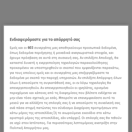
Ενδιαφερόμαστε για το απόρρητό σας
Εμείς και οι
603
συνεργάτες μας αποθηκεύουμε προσωπικά δεδομένα,
όπως δεδομένα περιήγησης ή μοναδικά αναγνωριστικά στοιχεία, και
έχουμε πρόσβαση σε αυτά στη συσκευή σας. Αν επιλέξετε Αποδοχή, θα
καταστεί δυνατή η ενεργοποίηση τεχνολογιών παρακολούθησης
προκειμένου να υποστηριχθούν οι σκοποί που εμφανίζονται παρακάτω,
για τους οποίους εμείς και οι συνεργάτες μας επεξεργαζόμαστε τα
δεδομένα με σκοπό την παροχή υπηρεσιών. Αν επιλέξετε Απόρριψη όλων
όλων ή αποσύρετε τη συγκατάθεσή σας, οι εν λόγω τεχνολογίες θα
απενεργοποιηθούν. Αν απενεργοποιηθούν οι ιχνηλάτες, ορισμένο
περιεχόμενο και κάποιες από τις διαφημίσεις που βλέπετε ενδέχεται να
μην είναι τόσο σχετικές με εσάς. Μπορείτε να επανεμφανίσετε αυτό το
μενού για να αλλάξετε τις επιλογές σας ή να αποσύρετε τη συναίνεσή σας
ανά πάσα στιγμή πατώντας τον σύνδεσμο Διαχείριση προτιμήσεων στο
κάτω μέρος της ιστοσελίδας [ή το αιωρούμενο εικονίδιο στο κάτω
αριστερό μέρος της ιστοσελίδας, εάν υπάρχει]. Οι επιλογές σας θα τεθούν
σε ισχύ στον Ιστότοπος. Για περισσότερες λεπτομέρειες ανατρέξτε στην
Πολιτική Απορρήτου μας.