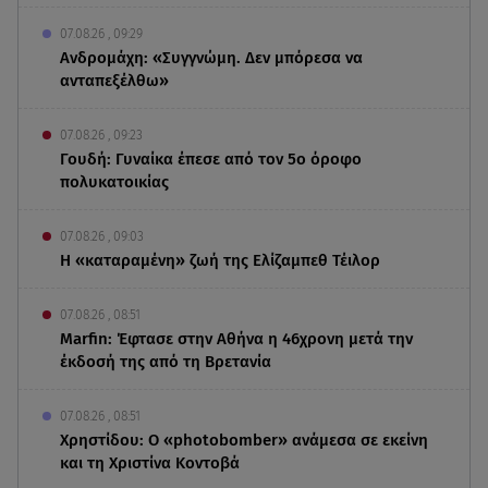
07.08.26 , 09:29
Ανδρομάχη: «Συγγνώμη. Δεν μπόρεσα να
ανταπεξέλθω»
07.08.26 , 09:23
Γουδή: Γυναίκα έπεσε από τον 5ο όροφο
πολυκατοικίας
07.08.26 , 09:03
Η «καταραμένη»​​​​​​​ ζωή της Ελίζαμπεθ Τέιλορ
07.08.26 , 08:51
Marfin: Έφτασε στην Αθήνα η 46χρονη μετά την
έκδοσή της από τη Βρετανία
07.08.26 , 08:51
Χρηστίδου: Ο «photobomber» ανάμεσα σε εκείνη
και τη Χριστίνα Κοντοβά