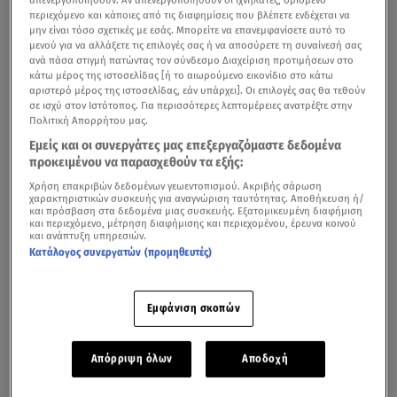
περιεχόμενο και κάποιες από τις διαφημίσεις που βλέπετε ενδέχεται να
μην είναι τόσο σχετικές με εσάς. Μπορείτε να επανεμφανίσετε αυτό το
μενού για να αλλάξετε τις επιλογές σας ή να αποσύρετε τη συναίνεσή σας
ανά πάσα στιγμή πατώντας τον σύνδεσμο Διαχείριση προτιμήσεων στο
κάτω μέρος της ιστοσελίδας [ή το αιωρούμενο εικονίδιο στο κάτω
αριστερό μέρος της ιστοσελίδας, εάν υπάρχει]. Οι επιλογές σας θα τεθούν
σε ισχύ στον Ιστότοπος. Για περισσότερες λεπτομέρειες ανατρέξτε στην
Πολιτική Απορρήτου μας.
Εμείς και οι συνεργάτες μας επεξεργαζόμαστε δεδομένα
προκειμένου να παρασχεθούν τα εξής:
Δείτε όλες τις φωτογραφίες από την παράσταση
Χρήση επακριβών δεδομένων γεωεντοπισμού. Ακριβής σάρωση
χαρακτηριστικών συσκευής για αναγνώριση ταυτότητας. Αποθήκευση ή/
και πρόσβαση στα δεδομένα μιας συσκευής. Εξατομικευμένη διαφήμιση
και περιεχόμενο, μέτρηση διαφήμισης και περιεχομένου, έρευνα κοινού
Η θερμή υποδοχή του κοινού και τα ασταμάτητα γέλια
και ανάπτυξη υπηρεσιών.
φέρνουν τον Αιμίλιο Χειλάκη να πρωταγωνιστεί για 2η
Κατάλογος συνεργατών (προμηθευτές)
χρονιά στην κλασική γαλλική κωμωδία, «Μη Σου
Τύχει!...» του Francis Veber, συγγραφέα επίσης των
Εμφάνιση σκοπών
θεατρικών επιτυχιών «Δείπνο Ηλιθίων», «Το Κλουβί με
τις Τρελές».
Απόρριψη όλων
Αποδοχή