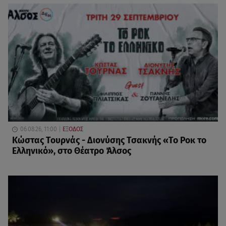
06.08.26, 11:00
ΕΞΟΔΟΣ
Κώστας Τουρνάς - Διονύσης Τσακνής «Το Ροκ το
Ελληνικό», στο Θέατρο Άλσος