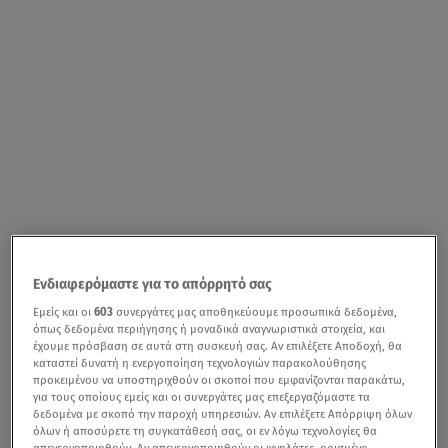
Ενδιαφερόμαστε για το απόρρητό σας
Εμείς και οι
603
συνεργάτες μας αποθηκεύουμε προσωπικά δεδομένα,
όπως δεδομένα περιήγησης ή μοναδικά αναγνωριστικά στοιχεία, και
έχουμε πρόσβαση σε αυτά στη συσκευή σας. Αν επιλέξετε Αποδοχή, θα
καταστεί δυνατή η ενεργοποίηση τεχνολογιών παρακολούθησης
προκειμένου να υποστηριχθούν οι σκοποί που εμφανίζονται παρακάτω,
για τους οποίους εμείς και οι συνεργάτες μας επεξεργαζόμαστε τα
δεδομένα με σκοπό την παροχή υπηρεσιών. Αν επιλέξετε Απόρριψη όλων
όλων ή αποσύρετε τη συγκατάθεσή σας, οι εν λόγω τεχνολογίες θα
απενεργοποιηθούν. Αν απενεργοποιηθούν οι ιχνηλάτες, ορισμένο