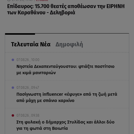
Επίδαυρος: 15.700 θεατές αποθέωσαν την ΕΙΡΗΝΗ
των Καραθάνου - Δεληβοριά
Τελευταία Νέα
Δημοφιλή
07.08.26 , 10:00
Νηστεία Δεκαπενταύγουστου: φτιάξτε παστίτσιο
με κιμά μανιταριών
07.08.26 , 09:47
Πασίγνωστη influencer «έφυγε» από τη ζωή μετά
από μάχη με σπάνιο καρκίνο
07.08.26 , 09:38
Στη φυλακή ο δήμαρχος Στυλίδας και άλλοι δύο
για τη φωτιά στη Βοιωτία