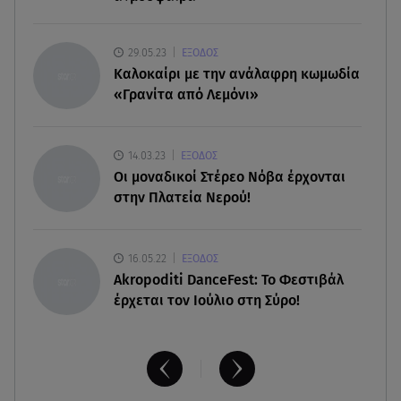
06.08.26 , 22:39
Γαρυφαλλιά Καληφώνη: Διακοπές στην Πάρο
29.05.23
ΕΞΟΔΟΣ
χωρίς τον Χρήστο Μάστορα
Καλοκαίρι με την ανάλαφρη κωμωδία
«Γρανίτα από Λεμόνι»
06.08.26 , 22:12
Στην παραλία η Αποστολία Ζώη: «Γεμάτη
αλμύρα»
14.03.23
ΕΞΟΔΟΣ
Οι μοναδικοί Στέρεο Νόβα έρχονται
στην Πλατεία Νερού!
16.05.22
ΕΞΟΔΟΣ
Akropoditi DanceFest: Το Φεστιβάλ
έρχεται τον Ιούλιο στη Σύρο!