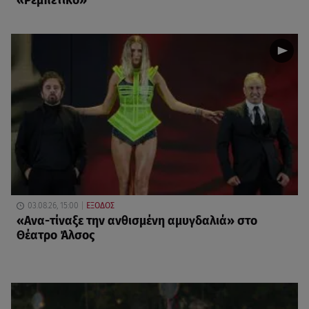
«Ρεμπέτικο»
03.08.26, 15:00
ΕΞΟΔΟΣ
«Ανα-τίναξε την ανθισμένη αμυγδαλιά» στο
Θέατρο Άλσος