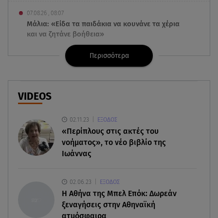
07.08.26 , 08:07
Μάλια: «Είδα τα παιδάκια να κουνάνε τα χέρια
και να ζητάνε βοήθεια»
Περισσότερα
07.08.26 , 07:37
Ταϊλάνδη: Μαθητής άνοιξε πυρ σε σχολείο -
Αναφορές για νεκρούς
VIDEOS
07.08.26 , 03:00
Εορτολόγιο: Ποιοι γιορτάζουν στις 7 Αυγούστου
02.11.23
ΕΞΟΔΟΣ
«Περίπλους στις ακτές του
06.08.26 , 23:41
νοήματος», το νέο βιβλίο της
Βασιλική Ανδρίτσου: Ξεκίνησε τις διακοπές με τον
Ιωάννας
σύζυγο και την κορούλα της
02.06.23
ΕΞΟΔΟΣ
06.08.26 , 23:11
H Αθήνα της Μπελ Επόκ: Δωρεάν
Αγγελική Ηλιάδη ανήμερα του Σωτήρος: «Είδα
ξεναγήσεις στην Αθηναϊκή
τον Χριστό μπροστά μου!»
ατμόσφαιρα