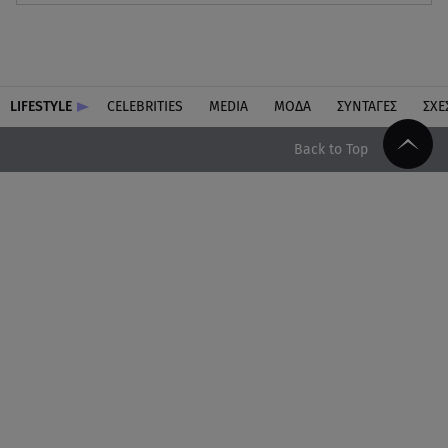
LIFESTYLE
CELEBRITIES
MEDIA
ΜΟΔΑ
ΣΥΝΤΑΓΕΣ
ΣΧΕ
Back to Top