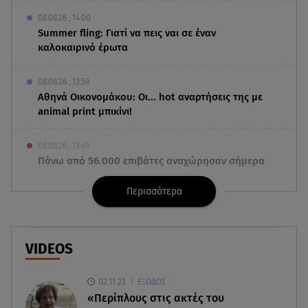
08.08.26 , 14:00
Summer fling: Γιατί να πεις ναι σε έναν
καλοκαιρινό έρωτα
08.08.26 , 13:59
Αθηνά Οικονομάκου: Οι... hot αναρτήσεις της με
animal print μπικίνι!
08.08.26 , 13:49
Πάνω από 56.000 επιβάτες αναχώρησαν σήμερα
από τα λιμάνια της Αττικής
Περισσότερα
08.08.26 , 13:29
Θρίλερ στον Λυκαβηττό: Βρέθηκε σορός σε
σπηλιά - Φωτογραφίες από το σημείο
VIDEOS
08.08.26 , 13:11
02.11.23
ΕΞΟΔΟΣ
ΑΜΜΟΣ - Η πρώτη ανάγνωση (αναλόγιο) στο
«Περίπλους στις ακτές του
θέατρο Άβατον