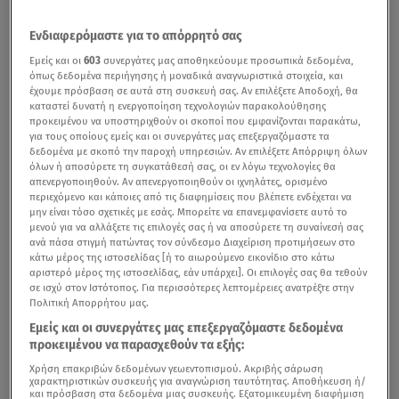
Ενδιαφερόμαστε για το απόρρητό σας
Εμείς και οι
603
συνεργάτες μας αποθηκεύουμε προσωπικά δεδομένα,
όπως δεδομένα περιήγησης ή μοναδικά αναγνωριστικά στοιχεία, και
έχουμε πρόσβαση σε αυτά στη συσκευή σας. Αν επιλέξετε Αποδοχή, θα
καταστεί δυνατή η ενεργοποίηση τεχνολογιών παρακολούθησης
προκειμένου να υποστηριχθούν οι σκοποί που εμφανίζονται παρακάτω,
για τους οποίους εμείς και οι συνεργάτες μας επεξεργαζόμαστε τα
δεδομένα με σκοπό την παροχή υπηρεσιών. Αν επιλέξετε Απόρριψη όλων
όλων ή αποσύρετε τη συγκατάθεσή σας, οι εν λόγω τεχνολογίες θα
απενεργοποιηθούν. Αν απενεργοποιηθούν οι ιχνηλάτες, ορισμένο
περιεχόμενο και κάποιες από τις διαφημίσεις που βλέπετε ενδέχεται να
μην είναι τόσο σχετικές με εσάς. Μπορείτε να επανεμφανίσετε αυτό το
μενού για να αλλάξετε τις επιλογές σας ή να αποσύρετε τη συναίνεσή σας
ανά πάσα στιγμή πατώντας τον σύνδεσμο Διαχείριση προτιμήσεων στο
κάτω μέρος της ιστοσελίδας [ή το αιωρούμενο εικονίδιο στο κάτω
αριστερό μέρος της ιστοσελίδας, εάν υπάρχει]. Οι επιλογές σας θα τεθούν
σε ισχύ στον Ιστότοπος. Για περισσότερες λεπτομέρειες ανατρέξτε στην
Πολιτική Απορρήτου μας.
Εμείς και οι συνεργάτες μας επεξεργαζόμαστε δεδομένα
προκειμένου να παρασχεθούν τα εξής:
Χρήση επακριβών δεδομένων γεωεντοπισμού. Ακριβής σάρωση
χαρακτηριστικών συσκευής για αναγνώριση ταυτότητας. Αποθήκευση ή/
και πρόσβαση στα δεδομένα μιας συσκευής. Εξατομικευμένη διαφήμιση