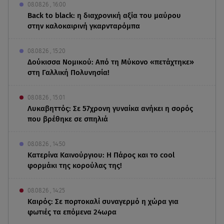
08.08.26 , 16:00
Back to black: η διαχρονική αξία του μαύρου
στην καλοκαιρινή γκαρνταρόμπα
08.08.26 , 15:20
Δούκισσα Νομικού: Από τη Μύκονο «πετάχτηκε»
στη Γαλλική Πολυνησία!
08.08.26 , 15:01
Λυκαβηττός: Σε 57χρονη γυναίκα ανήκει η σορός
που βρέθηκε σε σπηλιά
08.08.26 , 14:50
Κατερίνα Καινούργιου: Η Πάρος και το cool
φορμάκι της κορούλας της!
08.08.26 , 14:25
Καιρός: Σε πορτοκαλί συναγερμό η χώρα για
φωτιές τα επόμενα 24ωρα