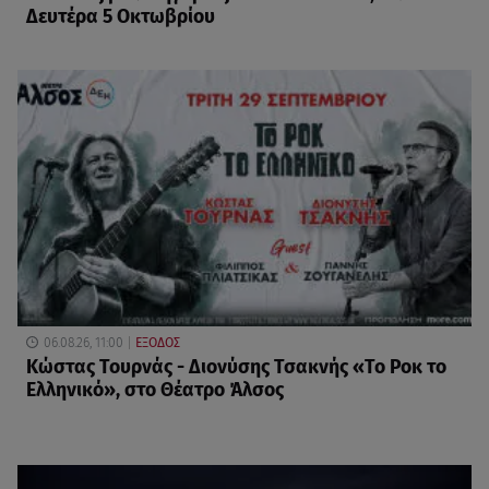
Δευτέρα 5 Οκτωβρίου
06.08.26, 11:00
ΕΞΟΔΟΣ
Κώστας Τουρνάς - Διονύσης Τσακνής «Το Ροκ το
Ελληνικό», στο Θέατρο Άλσος