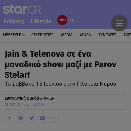
Ειδήσεις
Lifestyle
LIFESTYLE
CELEBRITIES
MEDIA
ΜΟΔΑ
ΣΥΝΤΑΓΕΣ
ΣΧΕ
Jain & Telenova σε ένα
μοναδικό show μαζί με Parov
Stelar!
Το Σάββατο 15 Ιουνίου στην Πλατεία Νερού
Συντακτική Ομάδα
STAR.GR
18.01.24, 12:27
ΕΞΟΔΟΣ