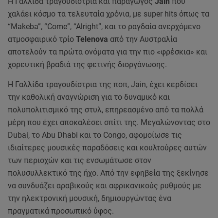
Η Γαλλίδα τραγουδίστρια και παραγωγός
Jain
που
χαλάει κόσμο τα τελευταία χρόνια, με super hits όπως τα
“Makeba”, “Come”, “Alright”, και το ραγδαία ανερχόμενο
ατμοσφαιρικό τρίο
Telenova
από την Αυστραλία
αποτελούν τα πρώτα ονόματα για την πιο «φρέσκια» και
χορευτική βραδιά της φετινής διοργάνωσης.
Η Γαλλίδα τραγουδίστρια της ποπ, Jain, έχει κερδίσει
την καθολική αναγνώριση για το δυναμικό και
πολυπολιτισμικό της στυλ, επηρεασμένο από τα πολλά
μέρη που έχει αποκαλέσει σπίτι της. Μεγαλώνοντας στο
Dubai, το Abu Dhabi και το Congo, αφομοίωσε τις
ιδιαίτερες μουσικές παραδόσεις και κουλτούρες αυτών
των περιοχών και τις ενσωμάτωσε στον
πολυσυλλεκτικό της ήχο. Από την εφηβεία της ξεκίνησε
να συνδυάζει αραβικούς και αφρικανικούς ρυθμούς με
την ηλεκτρονική μουσική, δημιουργώντας ένα
πραγματικά προσωπικό ύφος.