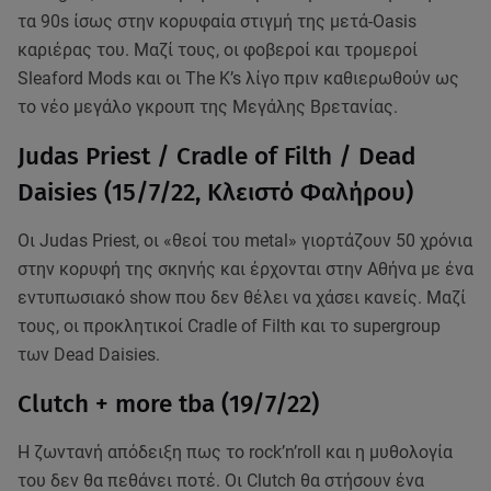
τα 90s ίσως στην κορυφαία στιγμή της μετά-Oasis
καριέρας του. Μαζί τους, οι φοβεροί και τρομεροί
Sleaford Mods και οι The K’s λίγο πριν καθιερωθούν ως
το νέο μεγάλο γκρουπ της Μεγάλης Βρετανίας.
Judas Priest / Cradle of Filth / Dead
Daisies (15/7/22, Κλειστό Φαλήρου)
Οι Judas Priest, οι «θεοί του metal» γιορτάζουν 50 χρόνια
στην κορυφή της σκηνής και έρχονται στην Αθήνα με ένα
εντυπωσιακό show που δεν θέλει να χάσει κανείς. Μαζί
τους, οι προκλητικοί Cradle of Filth και το supergroup
των Dead Daisies.
Clutch + more tba (19/7/22)
Η ζωντανή απόδειξη πως το rock’n’roll και η μυθολογία
του δεν θα πεθάνει ποτέ. Οι Clutch θα στήσουν ένα