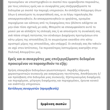
προκειμένου να υποστηριχθούν οι σκοποί που εμφανίζονται παρακάτω,
για τους οποίους εμείς και οι συνεργάτες μας επεξεργαζόμαστε τα
δεδομένα με σκοπό την παροχή υπηρεσιών. Αν επιλέξετε Απόρριψη όλων
όλων ή αποσύρετε τη συγκατάθεσή σας, οι εν λόγω τεχνολογίες θα
απενεργοποιηθούν. Αν απενεργοποιηθούν οι ιχνηλάτες, ορισμένο
περιεχόμενο και κάποιες από τις διαφημίσεις που βλέπετε ενδέχεται να
μην είναι τόσο σχετικές με εσάς. Μπορείτε να επανεμφανίσετε αυτό το
μενού για να αλλάξετε τις επιλογές σας ή να αποσύρετε τη συναίνεσή σας
ανά πάσα στιγμή πατώντας τον σύνδεσμο Διαχείριση προτιμήσεων στο
κάτω μέρος της ιστοσελίδας [ή το αιωρούμενο εικονίδιο στο κάτω
αριστερό μέρος της ιστοσελίδας, εάν υπάρχει]. Οι επιλογές σας θα τεθούν
σε ισχύ στον Ιστότοπος. Για περισσότερες λεπτομέρειες ανατρέξτε στην
Πολιτική Απορρήτου μας.
Το
Release Athens 2022
επιστρέφει μεγαλύτερο από
Εμείς και οι συνεργάτες μας επεξεργαζόμαστε δεδομένα
ποτέ! Μετά από 35 μήνες σιωπής, ένα από τα
προκειμένου να παρασχεθούν τα εξής:
σημαντικότερα μουσικά γεγονότα που λαμβάνουν χώρα
Χρήση επακριβών δεδομένων γεωεντοπισμού. Ακριβής σάρωση
το καλοκαίρι στην Αθήνα, αλλά και σε ολόκληρη την
χαρακτηριστικών συσκευής για αναγνώριση ταυτότητας. Αποθήκευση ή/
και πρόσβαση στα δεδομένα μιας συσκευής. Εξατομικευμένη διαφήμιση
Ελλάδα, «ξαναζωντανεύει»την Πλατεία Νερού.
και περιεχόμενο, μέτρηση διαφήμισης και περιεχομένου, έρευνα κοινού
και ανάπτυξη υπηρεσιών.
Κατάλογος συνεργατών (προμηθευτές)
Το αγαπημένο σου μουσικό φεστιβάλ πραγματοποιείται
σε ένα υπέροχο μέρος που βρίσκεται δίπλα στη θάλασσα
και ταυτόχρονα λίγα λεπτά μακριά από το κέντρο της
Εμφάνιση σκοπών
πόλης.