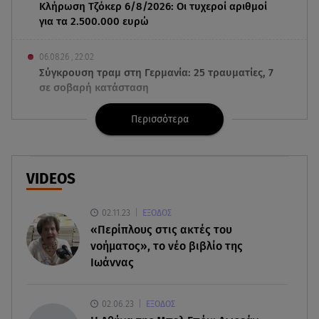
Κλήρωση Τζόκερ 6/8/2026: Οι τυχεροί αριθμοί
για τα 2.500.000 ευρώ
06.08.26 , 22:02
Σύγκρουση τραμ στη Γερμανία: 25 τραυματίες, 7
σε σοβαρή κατάσταση
Περισσότερα
06.08.26 , 21:59
Νέες τουρκικές προκλήσεις στο Αιγαίο -
Αερομαχία με ελληνικά F-16
VIDEOS
06.08.26 , 21:31
Τροχαίο για τον Mike - Η ανακοίνωση του ράπερ
02.11.23
ΕΞΟΔΟΣ
στα social media
«Περίπλους στις ακτές του
νοήματος», το νέο βιβλίο της
06.08.26 , 21:22
Ιωάννας
Ισραήλ - Κύπρος - Κρήτη: Το μεγαλύτερο
υποθαλάσσιο καλώδιο στον κόσμο
02.06.23
ΕΞΟΔΟΣ