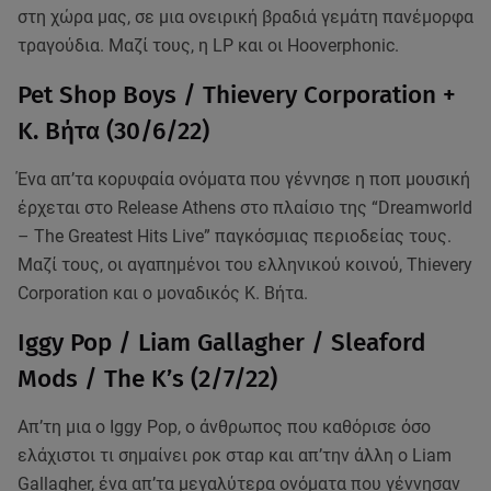
στη χώρα μας, σε μια ονειρική βραδιά γεμάτη πανέμορφα
τραγούδια. Μαζί τους, η LP και οι Hooverphonic.
Pet Shop Boys / Thievery Corporation +
K. Bήτα (30/6/22)
Ένα απ’τα κορυφαία ονόματα που γέννησε η ποπ μουσική
έρχεται στο Release Athens στο πλαίσιο της “Dreamworld
– The Greatest Hits Live” παγκόσμιας περιοδείας τους.
Μαζί τους, οι αγαπημένοι του ελληνικού κοινού, Thievery
Corporation και ο μοναδικός K. Βήτα.
Iggy Pop / Liam Gallagher / Sleaford
Mods / The K’s (2/7/22)
Απ’τη μια ο Iggy Pop, o άνθρωπος που καθόρισε όσο
ελάχιστοι τι σημαίνει ροκ σταρ και απ’την άλλη ο Liam
Gallagher, ένα απ’τα μεγαλύτερα ονόματα που γέννησαν