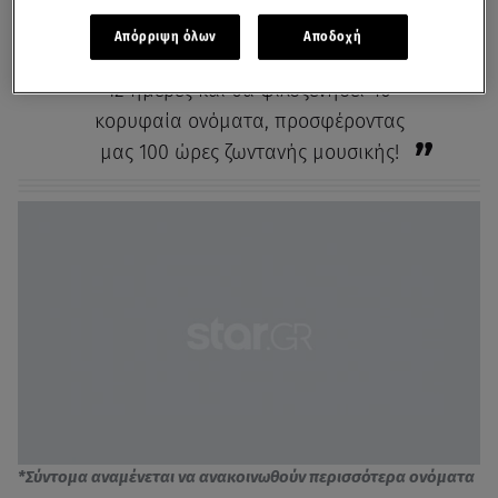
Απόρριψη όλων
Αποδοχή
Το
Release Athens 2022
θα διαρκέσει
12 ημέρες και θα φιλοξενήσει 40
κορυφαία ονόματα, προσφέροντας
μας 100 ώρες ζωντανής μουσικής!
*Σύντομα αναμένεται να ανακοινωθούν περισσότερα ονόματα