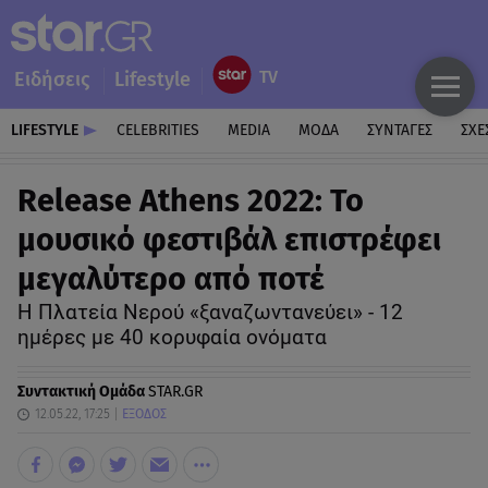
Ειδήσεις
Lifestyle
LIFESTYLE
CELEBRITIES
MEDIA
ΜΟΔΑ
ΣΥΝΤΑΓΕΣ
ΣΧΕ
Release Athens 2022: Το
μουσικό φεστιβάλ επιστρέφει
μεγαλύτερο από ποτέ
H Πλατεία Νερού «ξαναζωντανεύει» - 12
ημέρες με 40 κορυφαία ονόματα
Συντακτική Ομάδα
STAR.GR
12.05.22, 17:25
ΕΞΟΔΟΣ