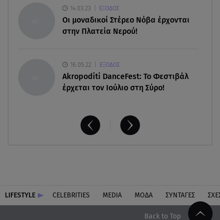
Άνω Λιόσια: Πήγε να κλέψει καλώδια, έπαθε
14.03.23
ΕΞΟΔΟΣ
ηλεκτροπληξία και πέθανε
Οι μοναδικοί Στέρεο Νόβα έρχονται
στην Πλατεία Νερού!
16.05.22
ΕΞΟΔΟΣ
Akropoditi DanceFest: Το Φεστιβάλ
έρχεται τον Ιούλιο στη Σύρο!
LIFESTYLE
CELEBRITIES
MEDIA
ΜΟΔΑ
ΣΥΝΤΑΓΕΣ
ΣΧΕ
Back to Top