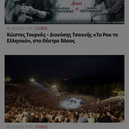
06.08.26, 11:00
ΕΞΟΔΟΣ
Κώστας Τουρνάς - Διονύσης Τσακνής «Το Ροκ το
Ελληνικό», στο Θέατρο Άλσος
05.08.26, 11:00
ΕΞΟΔΟΣ