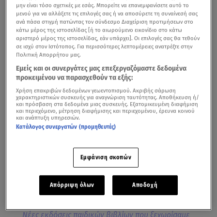
μην είναι τόσο σχετικές με εσάς. Μπορείτε να επανεμφανίσετε αυτό το
μενού για να αλλάξετε τις επιλογές σας ή να αποσύρετε τη συναίνεσή σας
ανά πάσα στιγμή πατώντας τον σύνδεσμο Διαχείριση προτιμήσεων στο
κάτω μέρος της ιστοσελίδας [ή το αιωρούμενο εικονίδιο στο κάτω
αριστερό μέρος της ιστοσελίδας, εάν υπάρχει]. Οι επιλογές σας θα τεθούν
σε ισχύ στον Ιστότοπος. Για περισσότερες λεπτομέρειες ανατρέξτε στην
Πολιτική Απορρήτου μας.
Εμείς και οι συνεργάτες μας επεξεργαζόμαστε δεδομένα
προκειμένου να παρασχεθούν τα εξής:
Χρήση επακριβών δεδομένων γεωεντοπισμού. Ακριβής σάρωση
χαρακτηριστικών συσκευής για αναγνώριση ταυτότητας. Αποθήκευση ή/
και πρόσβαση στα δεδομένα μιας συσκευής. Εξατομικευμένη διαφήμιση
Στα αριστοτεχνικά χέρια του Fido Nesti, το
και περιεχόμενο, μέτρηση διαφήμισης και περιεχομένου, έρευνα κοινού
και ανάπτυξη υπηρεσιών.
σημαντικότερο έργο του Τζωρτζ Όργουελ βρίσκει την
Κατάλογος συνεργατών (προμηθευτές)
πρώτη του διασκευή σ' ένα εξαιρετικό κόμικς.
Το
1984
αφηγείται την ιστορία του φοβισμένου
Εμφάνιση σκοπών
Γουίνστον Σμιθ, ο οποίος ζει σε έναν κόσμο απόλυτης
καταπίεσης.
Απόρριψη όλων
Αποδοχή
Νέες εκδόσεις παιδικών βιβλίων που ξεχωρίσαμε