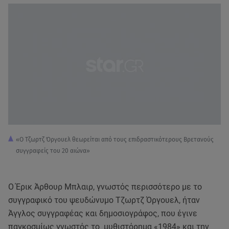
«Ο Τζωρτζ Όργουελ θεωρείται από τους επιδραστικότερους Βρετανούς
συγγραφείς του 20 αιώνα»
O Έρικ Άρθουρ Μπλαιρ, γνωστός περισσότερο με το
συγγραφικό του ψευδώνυμο Τζωρτζ Όργουελ, ήταν
Άγγλος συγγραφέας και δημοσιογράφος, που έγινε
παγκοσμίως γνωστός το μυθιστόρημα «1984» και την