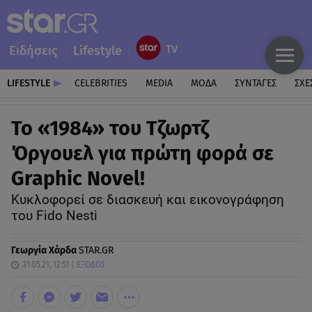
Ειδήσεις
Lifestyle
LIFESTYLE
CELEBRITIES
MEDIA
ΜΟΔΑ
ΣΥΝΤΑΓΕΣ
ΣΧΕ
Το «1984» του Τζωρτζ
Όργουελ για πρώτη φορά σε
Graphic Novel!
Κυκλοφορεί σε διασκευή και εικονογράφηση
του Fido Nesti
Γεωργία Χάρδα
STAR.GR
31.05.21, 12:51
ΕΞΟΔΟΣ