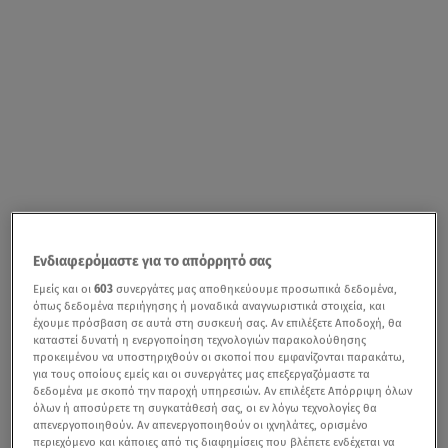
Ενδιαφερόμαστε για το απόρρητό σας
Εμείς και οι
603
συνεργάτες μας αποθηκεύουμε προσωπικά δεδομένα,
όπως δεδομένα περιήγησης ή μοναδικά αναγνωριστικά στοιχεία, και
έχουμε πρόσβαση σε αυτά στη συσκευή σας. Αν επιλέξετε Αποδοχή, θα
καταστεί δυνατή η ενεργοποίηση τεχνολογιών παρακολούθησης
προκειμένου να υποστηριχθούν οι σκοποί που εμφανίζονται παρακάτω,
για τους οποίους εμείς και οι συνεργάτες μας επεξεργαζόμαστε τα
δεδομένα με σκοπό την παροχή υπηρεσιών. Αν επιλέξετε Απόρριψη όλων
όλων ή αποσύρετε τη συγκατάθεσή σας, οι εν λόγω τεχνολογίες θα
απενεργοποιηθούν. Αν απενεργοποιηθούν οι ιχνηλάτες, ορισμένο
περιεχόμενο και κάποιες από τις διαφημίσεις που βλέπετε ενδέχεται να