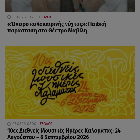
03.08.26, 10:43
ΕΞΟΔΟΣ
«Όνειρο καλοκαιρινής νύχτας»: Παιδκή
παράσταση στο Θέατρο Μαβίλη
03.08.26, 08:00
ΕΞΟΔΟΣ
10ες Διεθνείς Μουσικές Ημέρες Καλαμάτας: 24
Αυγούστου – 6 Σεπτεμβρίου 2026