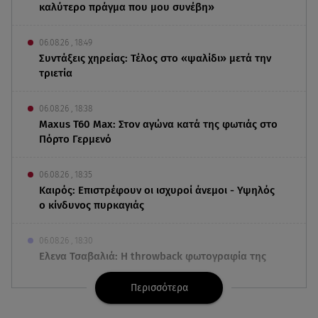
καλύτερο πράγμα που μου συνέβη»
06.08.26 , 18:49
Συντάξεις χηρείας: Τέλος στο «ψαλίδι» μετά την
τριετία
06.08.26 , 18:38
Maxus T60 Max: Στον αγώνα κατά της φωτιάς στο
Πόρτο Γερμενό
06.08.26 , 18:35
Καιρός: Επιστρέφουν οι ισχυροί άνεμοι - Υψηλός
ο κίνδυνος πυρκαγιάς
06.08.26 , 18:30
Ελενα Τσαβαλιά: Η throwback φωτογραφία της
με μπικίνι!
Περισσότερα
06.08.26 , 18:12