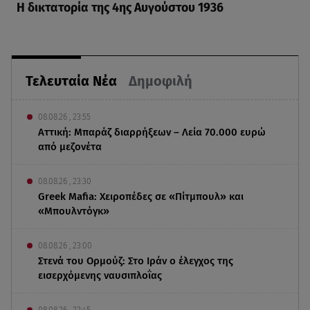
Η δικτατορία της 4ης Αυγούστου 1936
Τελευταία Νέα
Δημοφιλή
08.08.26 , 23:55
Αττική: Μπαράζ διαρρήξεων – Λεία 70.000 ευρώ
από μεζονέτα
08.08.26 , 23:30
Greek Mafia: Χειροπέδες σε «Πίτμπουλ» και
«Μπουλντόγκ»
08.08.26 , 23:00
Στενά του Ορμούζ: Στο Ιράν ο έλεγχος της
εισερχόμενης ναυσιπλοΐας