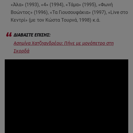
«Άλα» (1993), «4» (1994), «Τάμα» (1995), «Φωνή
Βοώντος» (1996), «Τα Γιουσουφάκια» (1997), «Live στο
Κεντρί» (με τον Κώστα Τουρνά, 1998) κ.ά.
Ασημίνα Χατζηανδρέου: Πήγε με μονόπετρο στη
Σκορδά