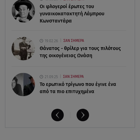
Οι φλογεροί έρωτες του
08.08.26 , 17:44
γυναικοκατακτητή Λάμπρου
Νεκρή μεγαλόσωμη αρκούδα στην Καστοριά,
Κωνσταντάρα
πιθανόν από πυροβολισμό
08.08.26 , 17:32
19.02.26
ΣΑΝ ΣΗΜΕΡΑ
Τζο Μπάιντεν: Ο καρκίνος έχει εξαπλωθεί - Η
Θάνατος - θρίλερ για τους πιλότους
ανακοίνωση του γιου του
της οικογένειας Ωνάση
21.09.25
ΣΑΝ ΣΗΜΕΡΑ
Το ερωτικό τρίγωνο που έγινε ένα
από τα πιο επιτυχημένα