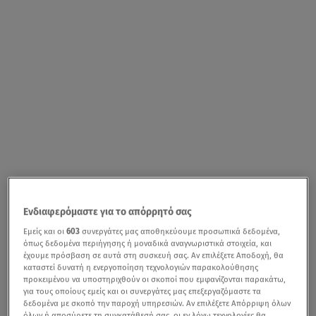
Ενδιαφερόμαστε για το απόρρητό σας
Εμείς και οι
603
συνεργάτες μας αποθηκεύουμε προσωπικά δεδομένα,
Σαν σήμερα
στις 26 Σεπτεμβρίου του 1966, γ
εννήθηκε ο
όπως δεδομένα περιήγησης ή μοναδικά αναγνωριστικά στοιχεία, και
τραγουδιστής, συνθέτης, στιχουργός και
έχουμε πρόσβαση σε αυτά στη συσκευή σας. Αν επιλέξετε Αποδοχή, θα
καταστεί δυνατή η ενεργοποίηση τεχνολογιών παρακολούθησης
παραγωγός,
Χρήστος Δάντης
, ο οποίος έχει σημειώσει
προκειμένου να υποστηριχθούν οι σκοποί που εμφανίζονται παρακάτω,
τεράστια καριέρα και επιτυχία στον χώρο του
για τους οποίους εμείς και οι συνεργάτες μας επεξεργαζόμαστε τα
δεδομένα με σκοπό την παροχή υπηρεσιών. Αν επιλέξετε Απόρριψη όλων
μουσικού πεννταγράμμου.
όλων ή αποσύρετε τη συγκατάθεσή σας, οι εν λόγω τεχνολογίες θα