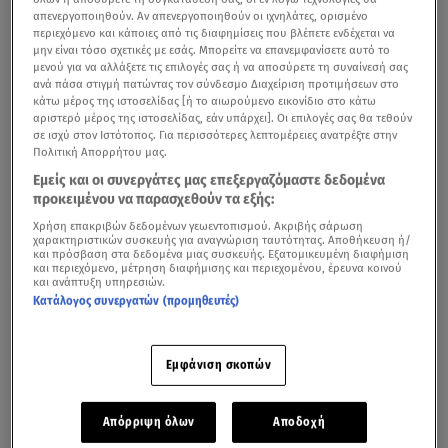
απενεργοποιηθούν. Αν απενεργοποιηθούν οι ιχνηλάτες, ορισμένο
περιεχόμενο και κάποιες από τις διαφημίσεις που βλέπετε ενδέχεται να
μην είναι τόσο σχετικές με εσάς. Μπορείτε να επανεμφανίσετε αυτό το
Συγκινεί ο Χρήστος Δάντης: «Βασανίστηκε πολύ, είχε
μενού για να αλλάξετε τις επιλογές σας ή να αποσύρετε τη συναίνεσή σας
ανά πάσα στιγμή πατώντας τον σύνδεσμο Διαχείριση προτιμήσεων στο
ψυχικά προβλήματα»
κάτω μέρος της ιστοσελίδας [ή το αιωρούμενο εικονίδιο στο κάτω
αριστερό μέρος της ιστοσελίδας, εάν υπάρχει]. Οι επιλογές σας θα τεθούν
Τα τραγούδια «Ένα τραγούδι ακόμα», «Το παλιό μου
σε ισχύ στον Ιστότοπος. Για περισσότερες λεπτομέρειες ανατρέξτε στην
Πολιτική Απορρήτου μας.
παλτό» καθώς και άλλες επιτυχίες Χρήστου Δάντη, μας
Εμείς και οι συνεργάτες μας επεξεργαζόμαστε δεδομένα
έχουν συντροφέυσει σε πολλές στιγμές μας, ενώ ήταν
προκειμένου να παρασχεθούν τα εξής:
και η αιτία που τον έχουν κάνει τόσο δημοφιλή.
Χρήση επακριβών δεδομένων γεωεντοπισμού. Ακριβής σάρωση
χαρακτηριστικών συσκευής για αναγνώριση ταυτότητας. Αποθήκευση ή/
και πρόσβαση στα δεδομένα μιας συσκευής. Εξατομικευμένη διαφήμιση
και περιεχόμενο, μέτρηση διαφήμισης και περιεχομένου, έρευνα κοινού
και ανάπτυξη υπηρεσιών.
Κατάλογος συνεργατών (προμηθευτές)
Εμφάνιση σκοπών
Απόρριψη όλων
Αποδοχή