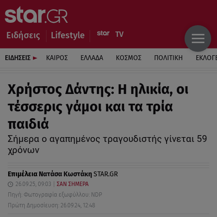
Ειδήσεις
Lifestyle
ΕΙΔΗΣΕΙΣ
ΚΑΙΡΟΣ
ΕΛΛΑΔΑ
ΚΟΣΜΟΣ
ΠΟΛΙΤΙΚΗ
ΕΚΛΟΓ
Χρήστος Δάντης: Η ηλικία, οι
τέσσερις γάμοι και τα τρία
παιδιά
Σήμερα ο αγαπημένος τραγουδιστής γίνεται 59
χρόνων
Επιμέλεια
Νατάσα Κωστάκη
STAR.GR
26.09.25, 09:03
ΣΑΝ ΣΗΜΕΡΑ
Πηγή: Φωτογραφία εξωφύλλου: NDP
Πρώτη Δημοσίευση: 26.09.24, 12:48