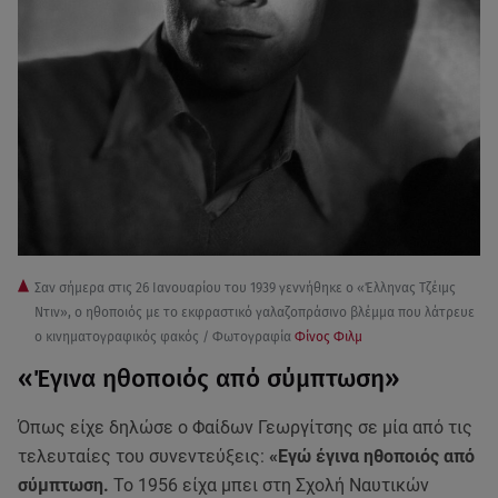
Σαν σήμερα στις 26 Ιανουαρίου του 1939 γεννήθηκε ο «Έλληνας Τζέιμς
Ντιν», ο ηθοποιός με το εκφραστικό γαλαζοπράσινο βλέμμα που λάτρευε
ο κινηματογραφικός φακός / Φωτογραφία
Φίνος Φιλμ
«Έγινα ηθοποιός από σύμπτωση»
Όπως είχε δηλώσε ο Φαίδων Γεωργίτσης σε μία από τις
τελευταίες του συνεντεύξεις:
«Εγώ έγινα ηθοποιός από
σύμπτωση.
Το 1956 είχα μπει στη Σχολή Ναυτικών