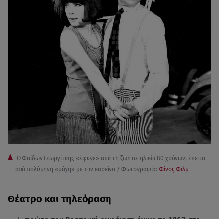
Ο Φαίδων Γεωργίτσης «έφυγε» από τη ζωή σε ηλικία 80 χρόνων, έπειτα
από πολύμηνη «μάχη» με τον καρκίνο / Φωτογραφία:
Φίνος Φιλμ
Θέατρο και τηλεόραση