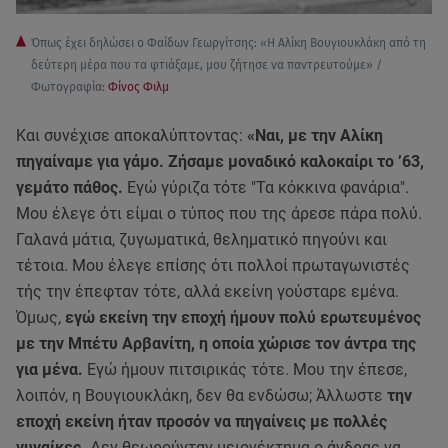
Όπως έχει δηλώσει ο Φαίδων Γεωργίτσης: «Η Αλίκη Βουγιουκλάκη από τη
δεύτερη μέρα που τα φτιάξαμε, μου ζήτησε να παντρευτούμε» /
Φωτογραφία:
Φίνος Φιλμ
Και συνέχισε αποκαλύπτοντας:
«Ναι, με την Αλίκη
πηγαίναμε για γάμο. Ζήσαμε μοναδικό καλοκαίρι το ’63,
γεμάτο πάθος.
Εγώ γύριζα τότε "Τα κόκκινα φανάρια".
Μου έλεγε ότι είμαι ο τύπος που της άρεσε πάρα πολύ.
Γαλανά μάτια, ζυγωματικά, θεληματικό πηγούνι και
τέτοια. Μου έλεγε επίσης ότι πολλοί πρωταγωνιστές
τής την έπεφταν τότε, αλλά εκείνη γούσταρε εμένα.
Όμως,
εγώ εκείνη την εποχή ήμουν πολύ ερωτευμένος
με την Μπέτυ Αρβανίτη, η οποία χώρισε τον άντρα της
για μένα.
Εγώ ήμουν πιτσιρικάς τότε. Μου την έπεσε,
λοιπόν, η Βουγιουκλάκη, δεν θα ενδώσω; Άλλωστε
την
εποχή εκείνη ήταν προσόν να πηγαίνεις με πολλές
γυναίκες.
Δεν θεωρούνταν μειονέκτημα ο άνδρας να