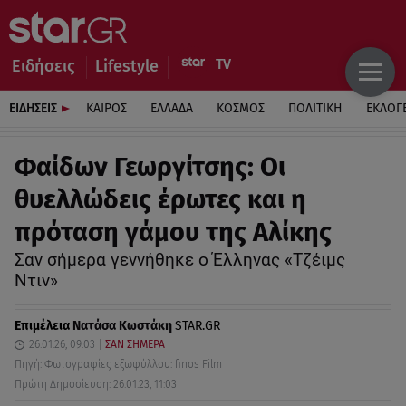
Ειδήσεις
Lifestyle
ΕΙΔΗΣΕΙΣ
ΚΑΙΡΟΣ
ΕΛΛΑΔΑ
ΚΟΣΜΟΣ
ΠΟΛΙΤΙΚΗ
ΕΚΛΟΓ
Φαίδων Γεωργίτσης: Οι
θυελλώδεις έρωτες και η
πρόταση γάμου της Αλίκης
Σαν σήμερα γεννήθηκε ο Έλληνας «Τζέιμς
Ντιν»
Επιμέλεια
Νατάσα Κωστάκη
STAR.GR
26.01.26, 09:03
ΣΑΝ ΣΗΜΕΡΑ
Πηγή: Φωτογραφίες εξωφύλλου: finos Film
Πρώτη Δημοσίευση: 26.01.23, 11:03