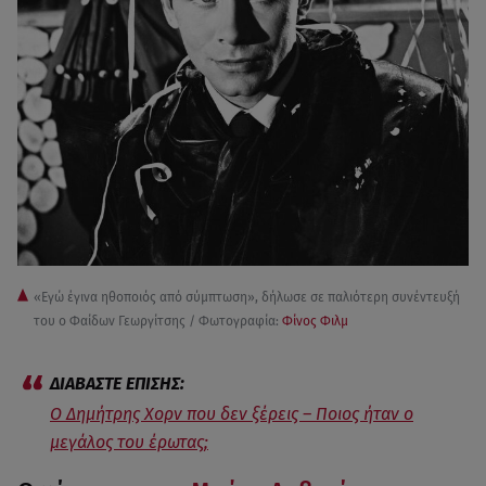
«Εγώ έγινα ηθοποιός από σύμπτωση», δήλωσε σε παλιότερη συνέντευξή
του ο Φαίδων Γεωργίτσης / Φωτογραφία:
Φίνος Φιλμ
Ο Δημήτρης Χορν που δεν ξέρεις – Ποιος ήταν ο
μεγάλος του έρωτας;