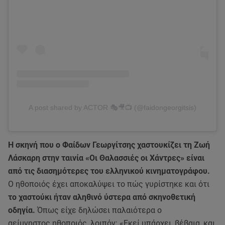
A post shared by ACTOR 🎭🎥📺 (@faidongeorgitsis)
Η σκηνή που ο Φαίδων Γεωργίτσης χαστουκίζει τη Ζωή
Λάσκαρη στην ταινία «Οι Θαλασσιές οι Χάντρες» είναι
από τις διασημότερες του ελληνικού κινηματογράφου.
Ο ηθοποιός έχει αποκαλύψει το πώς γυρίστηκε και ότι
το χαστούκι ήταν αληθινό ύστερα από σκηνοθετική
οδηγία.
Όπως είχε δηλώσει παλαιότερα ο
αείμνηστος ηθοποιός, λοιπόν: «Εκεί υπάρχει, βέβαια, και