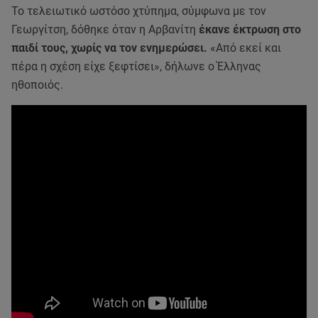
Το τελειωτικό ωστόσο χτύπημα, σύμφωνα με τον
Γεωργίτση, δόθηκε όταν η Αρβανίτη
έκανε έκτρωση στο
παιδί τους, χωρίς να τον ενημερώσει.
«Από εκεί και
πέρα η σχέση είχε ξεφτίσει», δήλωνε ο Έλληνας
ηθοποιός.