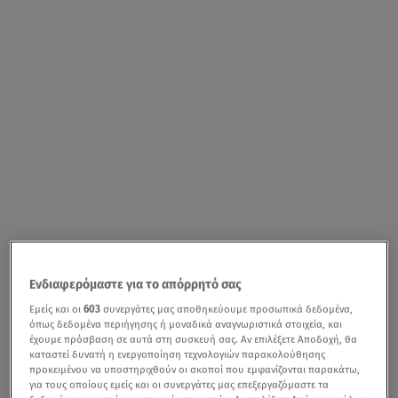
Σαν σήμερα
στις 26 Ιανουαρίου του 1939 γεννήθηκε ο
Ενδιαφερόμαστε για το απόρρητό σας
Έλληνας «Τζέιμς Ντιν», ο
ηθοποιός
με το πιο υπέροχο
Εμείς και οι
603
συνεργάτες μας αποθηκεύουμε προσωπικά δεδομένα,
όπως δεδομένα περιήγησης ή μοναδικά αναγνωριστικά στοιχεία, και
και εκφραστικό γαλαζοπράσινο βλέμμα που λάτρευε ο
έχουμε πρόσβαση σε αυτά στη συσκευή σας. Αν επιλέξετε Αποδοχή, θα
κινηματογραφικός φακός και ξετρέλενε τις
καταστεί δυνατή η ενεργοποίηση τεχνολογιών παρακολούθησης
προκειμένου να υποστηριχθούν οι σκοποί που εμφανίζονται παρακάτω,
θαυμάστριές του.
για τους οποίους εμείς και οι συνεργάτες μας επεξεργαζόμαστε τα