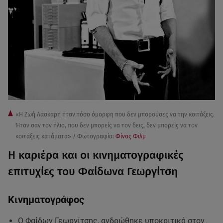
«Η Ζωή Λάσκαρη ήταν τόσο όμορφη που δεν μπορούσες να την κοιτάξεις.
Ήταν σαν τον ήλιο, που δεν μπορείς να τον δεις, δεν μπορείς να τον
κοιτάξεις κατάματα» / Φωτογραφία:
Φίνος Φιλμ
Η καριέρα και οι κινηματογραφικές
επιτυχίες του Φαίδωνα Γεωργίτση
Κινηματογράφος
Ο Φαίδων Γεωργίτσης, ανδρώθηκε υποκριτικά στον