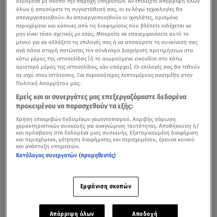
δεδομένα με σκοπό την παροχή υπηρεσιών. Αν επιλέξετε Απόρριψη όλων
Ο
Φαίδων Γεωργίτσης
, άφησε αναμφίβολα το στίγμα του
όλων ή αποσύρετε τη συγκατάθεσή σας, οι εν λόγω τεχνολογίες θα
απενεργοποιηθούν. Αν απενεργοποιηθούν οι ιχνηλάτες, ορισμένο
στον
ελληνικό κινηματογράφο
με το ταλέντο του στην
περιεχόμενο και κάποιες από τις διαφημίσεις που βλέπετε ενδέχεται να
υποκριτική και την ικανότητά του να μετατρέπει
μην είναι τόσο σχετικές με εσάς. Μπορείτε να επανεμφανίσετε αυτό το
μενού για να αλλάξετε τις επιλογές σας ή να αποσύρετε τη συναίνεσή σας
δευτερεύοντες ρόλους σε πρωταγωνιστικούς!
ανά πάσα στιγμή πατώντας τον σύνδεσμο Διαχείριση προτιμήσεων στο
κάτω μέρος της ιστοσελίδας [ή το αιωρούμενο εικονίδιο στο κάτω
αριστερό μέρος της ιστοσελίδας, εάν υπάρχει]. Οι επιλογές σας θα τεθούν
σε ισχύ στον Ιστότοπος. Για περισσότερες λεπτομέρειες ανατρέξτε στην
Τζένη Καρέζη: Ο έρωτας με συμπρωταγωνιστή της, πριν
Πολιτική Απορρήτου μας.
γνωρίσει τον Καζάκο
Εμείς και οι συνεργάτες μας επεξεργαζόμαστε δεδομένα
προκειμένου να παρασχεθούν τα εξής:
Ο θάνατος της αδελφής του και τα
Χρήση επακριβών δεδομένων γεωεντοπισμού. Ακριβής σάρωση
χαρακτηριστικών συσκευής για αναγνώριση ταυτότητας. Αποθήκευση ή/
δύσκολα χρόνια της
Κατοχής
που τον
και πρόσβαση στα δεδομένα μιας συσκευής. Εξατομικευμένη διαφήμιση
και περιεχόμενο, μέτρηση διαφήμισης και περιεχομένου, έρευνα κοινού
και ανάπτυξη υπηρεσιών.
σημάδεψαν
Κατάλογος συνεργατών (προμηθευτές)
Ο Φαίδων Γεωργίτσης γεννήθηκε στις 26 Ιανουαρίου
1939 στη Νέα Σμύρνη και ήταν το δεύτερο παιδί ενός
Εμφάνιση σκοπών
αξιωματικού του Ναυτικού και της Μικρασιάτισσας
συζύγου του. Ο μικρός Φαίδων
έχασε την αδελφή του
Απόρριψη όλων
Αποδοχή