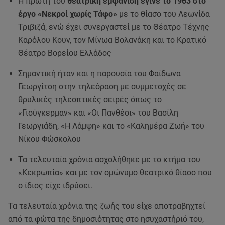
Η πρώτη του
θεατρική εμφάνιση έγινε το 1963 στο
έργο «Νεκροί χωρίς Τάφο»
με το θίασο του Λεωνίδα
Τριβιζά, ενώ έχει συνεργαστεί με το Θέατρο Τέχνης
Καρόλου Κουν, τον Μίνωα Βολανάκη και το Κρατικό
Θέατρο Βορείου Ελλάδος
Σημαντική ήταν και η παρουσία του Φαίδωνα
Γεωργίτση στην τηλεόραση με συμμετοχές σε
θρυλικές τηλεοπτικές σειρές όπως το
«Γιούγκερμαν» και «Οι Πανθέοι» του Βασίλη
Γεωργιάδη, «Η Λάμψη» και το «Καλημέρα Ζωή» του
Νίκου Φώσκολου
Τα τελευταία χρόνια ασχολήθηκε με το κτήμα του
«Κεκρωπία» και με τον ομώνυμο θεατρικό θίασο που
ο ίδιος είχε ιδρύσει.
Τα τελευταία χρόνια της ζωής του είχε αποτραβηχτεί
από τα φώτα της δημοσιότητας στο ησυχαστήριό του,