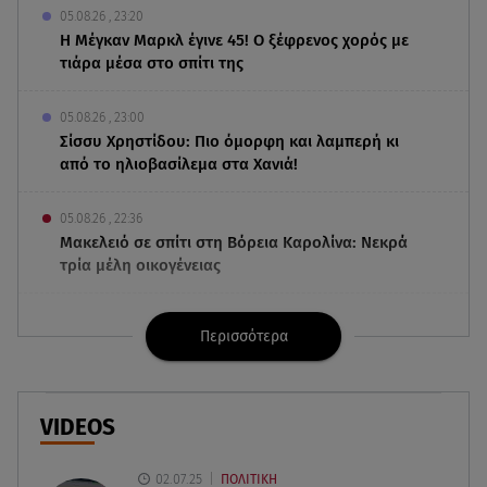
05.08.26 , 23:20
Η Μέγκαν Μαρκλ έγινε 45! Ο ξέφρενος χορός με
τιάρα μέσα στο σπίτι της
05.08.26 , 23:00
Σίσσυ Χρηστίδου: Πιο όμορφη και λαμπερή κι
από το ηλιοβασίλεμα στα Χανιά!
05.08.26 , 22:36
Μακελειό σε σπίτι στη Βόρεια Καρολίνα: Νεκρά
τρία μέλη οικογένειας
05.08.26 , 22:35
Περισσότερα
Αλεξάνδρα Νίκα: Η... χρυσή ώρα στο σκάφος με
την καλύτερη παρέα!
05.08.26 , 22:27
VIDEOS
Πόρτο Ράφτη: Bίντεο Ντοκουμέντο Από Το
Θανατηφόρο Τροχαίο
02.07.25
ΠΟΛΙΤΙΚΗ