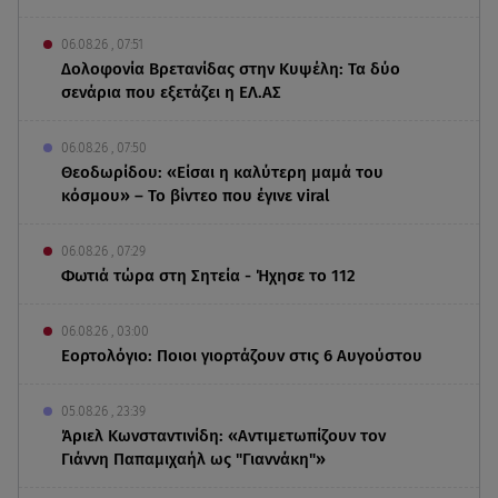
06.08.26 , 07:51
Δολοφονία Βρετανίδας στην Κυψέλη: Τα δύο
σενάρια που εξετάζει η ΕΛ.ΑΣ
06.08.26 , 07:50
Θεοδωρίδου: «Είσαι η καλύτερη μαμά του
κόσμου» – Το βίντεο που έγινε viral
06.08.26 , 07:29
Φωτιά τώρα στη Σητεία - Ήχησε το 112
06.08.26 , 03:00
Εορτολόγιο: Ποιοι γιορτάζουν στις 6 Αυγούστου
05.08.26 , 23:39
Άριελ Κωνσταντινίδη: «Αντιμετωπίζουν τον
Γιάννη Παπαμιχαήλ ως "Γιαννάκη"»