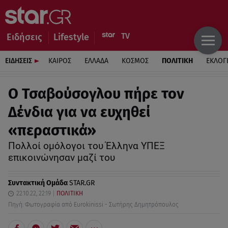
Ειδήσεις
Lifestyle
ΕΙΔΗΣΕΙΣ
ΚΑΙΡΟΣ
ΕΛΛΑΔΑ
ΚΟΣΜΟΣ
ΠΟΛΙΤΙΚΗ
ΕΚΛΟΓ
Ο Τσαβούσογλου πήρε τον
Δένδια για να ευχηθεί
«περαστικά»
Πολλοί ομόλογοι του Έλληνα ΥΠΕΞ
επικοινώνησαν μαζί του
Συντακτική Ομάδα
STAR.GR
22.10.22, 22:19
ΠΟΛΙΤΙΚΗ
Πηγή: Φωτογραφία από Eurokinissi - Σωτήρης Δημητρόπουλος