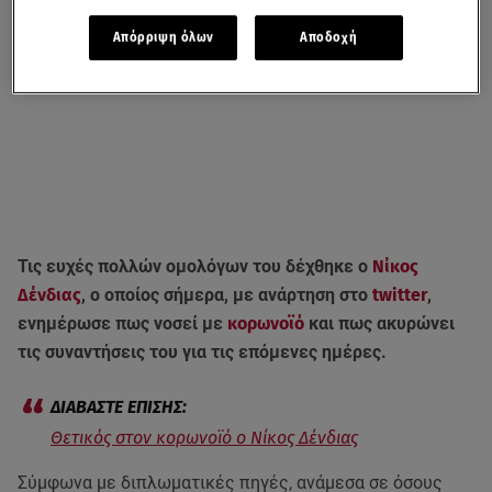
Απόρριψη όλων
Αποδοχή
Τις ευχές πολλών ομολόγων του δέχθηκε ο
Νίκος
Δένδιας
, ο οποίος σήμερα, με ανάρτηση στο
twitter
,
ενημέρωσε πως νοσεί με
κορωνοϊό
και πως ακυρώνει
τις συναντήσεις του για τις επόμενες ημέρες.
Θετικός στον κορωνοϊό ο Νίκος Δένδιας
Σύμφωνα με διπλωματικές πηγές, ανάμεσα σε όσους