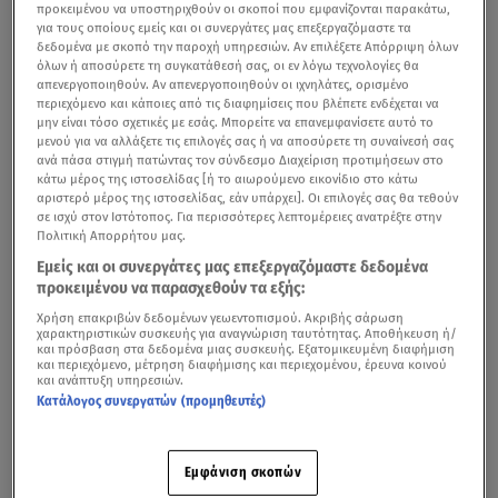
προκειμένου να υποστηριχθούν οι σκοποί που εμφανίζονται παρακάτω,
για τους οποίους εμείς και οι συνεργάτες μας επεξεργαζόμαστε τα
δεδομένα με σκοπό την παροχή υπηρεσιών. Αν επιλέξετε Απόρριψη όλων
όλων ή αποσύρετε τη συγκατάθεσή σας, οι εν λόγω τεχνολογίες θα
απενεργοποιηθούν. Αν απενεργοποιηθούν οι ιχνηλάτες, ορισμένο
περιεχόμενο και κάποιες από τις διαφημίσεις που βλέπετε ενδέχεται να
μην είναι τόσο σχετικές με εσάς. Μπορείτε να επανεμφανίσετε αυτό το
μενού για να αλλάξετε τις επιλογές σας ή να αποσύρετε τη συναίνεσή σας
ανά πάσα στιγμή πατώντας τον σύνδεσμο Διαχείριση προτιμήσεων στο
κάτω μέρος της ιστοσελίδας [ή το αιωρούμενο εικονίδιο στο κάτω
αριστερό μέρος της ιστοσελίδας, εάν υπάρχει]. Οι επιλογές σας θα τεθούν
σε ισχύ στον Ιστότοπος. Για περισσότερες λεπτομέρειες ανατρέξτε στην
Πολιτική Απορρήτου μας.
Εμείς και οι συνεργάτες μας επεξεργαζόμαστε δεδομένα
προκειμένου να παρασχεθούν τα εξής:
Χρήση επακριβών δεδομένων γεωεντοπισμού. Ακριβής σάρωση
χαρακτηριστικών συσκευής για αναγνώριση ταυτότητας. Αποθήκευση ή/
και πρόσβαση στα δεδομένα μιας συσκευής. Εξατομικευμένη διαφήμιση
και περιεχόμενο, μέτρηση διαφήμισης και περιεχομένου, έρευνα κοινού
και ανάπτυξη υπηρεσιών.
Κατάλογος συνεργατών (προμηθευτές)
Εμφάνιση σκοπών