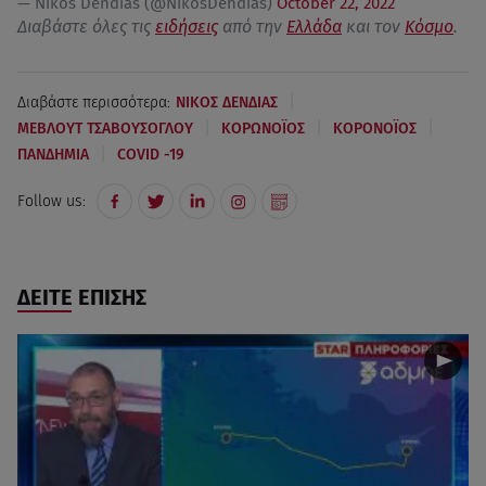
— Nikos Dendias (@NikosDendias)
October 22, 2022
Διαβάστε όλες τις
ειδήσεις
από την
Ελλάδα
και τον
Κόσμο
.
|
Διαβάστε περισσότερα:
ΝΙΚΟΣ ΔΕΝΔΙΑΣ
|
|
|
ΜΕΒΛΟΥΤ ΤΣΑΒΟΥΣΟΓΛΟΥ
ΚΟΡΩΝΟΪΟΣ
ΚΟΡΟΝΟΪΟΣ
|
ΠΑΝΔΗΜΙΑ
COVID -19
Follow us:
ΔΕΙΤΕ ΕΠΙΣΗΣ