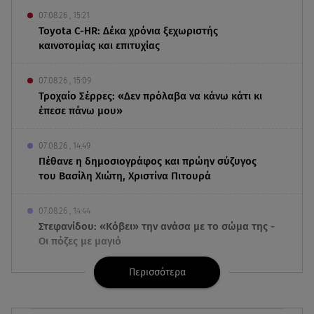
07.08.26 , 15:21
Toyota C-HR: Δέκα χρόνια ξεχωριστής
καινοτομίας και επιτυχίας
07.08.26 , 15:09
Τροχαίο Σέρρες: «Δεν πρόλαβα να κάνω κάτι κι
έπεσε πάνω μου»
07.08.26 , 14:49
Πέθανε η δημοσιογράφος και πρώην σύζυγος
του Βασίλη Χιώτη, Χριστίνα Πιτουρά
07.08.26 , 14:44
Στεφανίδου: «Κόβει» την ανάσα με το σώμα της -
Οι πόζες με μαγιό
Περισσότερα
07.08.26 , 14:05
Μυστράς: «Τον έβαλα στον καταψύκτη γιατί
ήθελα να τον κρατήσω άφθαρτο»