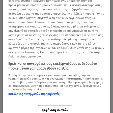
καταστεί δυνατή η ενεργοποίηση τεχνολογιών παρακολούθησης
προκειμένου να υποστηριχθούν οι σκοποί που εμφανίζονται παρακάτω,
για τους οποίους εμείς και οι συνεργάτες μας επεξεργαζόμαστε τα
δεδομένα με σκοπό την παροχή υπηρεσιών. Αν επιλέξετε Απόρριψη όλων
όλων ή αποσύρετε τη συγκατάθεσή σας, οι εν λόγω τεχνολογίες θα
απενεργοποιηθούν. Αν απενεργοποιηθούν οι ιχνηλάτες, ορισμένο
περιεχόμενο και κάποιες από τις διαφημίσεις που βλέπετε ενδέχεται να
μην είναι τόσο σχετικές με εσάς. Μπορείτε να επανεμφανίσετε αυτό το
μενού για να αλλάξετε τις επιλογές σας ή να αποσύρετε τη συναίνεσή σας
ανά πάσα στιγμή πατώντας τον σύνδεσμο Διαχείριση προτιμήσεων στο
κάτω μέρος της ιστοσελίδας [ή το αιωρούμενο εικονίδιο στο κάτω
αριστερό μέρος της ιστοσελίδας, εάν υπάρχει]. Οι επιλογές σας θα τεθούν
σε ισχύ στον Ιστότοπος. Για περισσότερες λεπτομέρειες ανατρέξτε στην
Πολιτική Απορρήτου μας.
Εμείς και οι συνεργάτες μας επεξεργαζόμαστε δεδομένα
προκειμένου να παρασχεθούν τα εξής:
Χρήση επακριβών δεδομένων γεωεντοπισμού. Ακριβής σάρωση
χαρακτηριστικών συσκευής για αναγνώριση ταυτότητας. Αποθήκευση ή/
και πρόσβαση στα δεδομένα μιας συσκευής. Εξατομικευμένη διαφήμιση
και περιεχόμενο, μέτρηση διαφήμισης και περιεχομένου, έρευνα κοινού
και ανάπτυξη υπηρεσιών.
Κατάλογος συνεργατών (προμηθευτές)
Εμφάνιση σκοπών