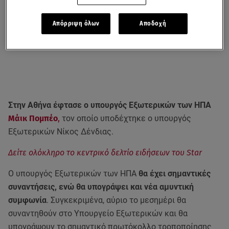
Απόρριψη όλων
Αποδοχή
Στην Αθήνα έφτασε ο υπουργός Εξωτερικών των ΗΠΑ
Μάικ Πομπέο
,
τον οποίο υποδέχτηκε ο υπουργός
Εξωτερικών Νίκος Δένδιας.
Δείτε ολόκληρο το κεντρικό δελτίο ειδήσεων του Star
Ο υπουργός Εξωτερικών των ΗΠΑ
θα έχει σημαντικές
συναντήσεις, ενώ θα υπογράψει και νέα αμυντική
συμφωνία
. Συγκεκριμένα, αύριο το μεσημέρι θα
συναντηθούν στο Υπουργείο Εξωτερικών και θα
υπογράψουν το σημαντικό πρωτόκολλο τροποποίησης