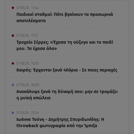
07.08.26 , 17:44
Παιδικοί σταθμοί: Πότε βγαίνουν τα προσωρινά
αποτελέσματα
07.08.26 , 17:13
Τροχαίο Σέρρες: «Έχασα τη σύζυγο και το παιδί
μου. Τα έχασα όλα»
07.08.26 , 16:03
Καιρός: Έρχονται ξανά 40άρια - Σε ποιες περιοχές
07.08.26 , 16:00
Ανακάλυψε ξανά τη δύναμή σου: μην σε τρομάζει
η μυϊκή απώλεια
07.08.26 , 15:24
Ιωάννα Τούνη - Δημήτρης Σπυριδωνίδης: Η
throwback φωτογραφία από την Ίμπιζα