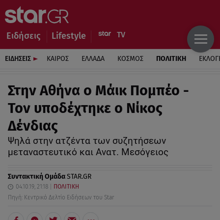
Ειδήσεις
Lifestyle
ΕΙΔΗΣΕΙΣ
ΚΑΙΡΟΣ
ΕΛΛΑΔΑ
ΚΟΣΜΟΣ
ΠΟΛΙΤΙΚΗ
ΕΚΛΟΓ
Στην Αθήνα ο Μάικ Πομπέο -
Τον υποδέχτηκε ο Νίκος
Δένδιας
Ψηλά στην ατζέντα των συζητήσεων
μεταναστευτικό και Ανατ. Μεσόγειος
Συντακτική Ομάδα
STAR.GR
04.10.19, 21:18
ΠΟΛΙΤΙΚΗ
Πηγή: Κεντρικό Δελτίο Ειδήσεων του Star