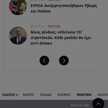
«Ζαμπόν» και του Σκαφτούρου
ΣΥΡΙΖΑ: Ανεξαρτητοποιήθηκαν Τζάκρη
και Πούλου
14.11.24
ΠΟΛΙΤΙΚΗ
Νίκος Δένδιας: «Κλείνουν 137
στρατόπεδα. Kάθε μονάδα θα έχει
αντί-drone»
ΕΙΔΗΣΕΙΣ
ΚΑΙΡΟΣ
ΕΛΛΑΔΑ
ΚΟΣΜΟΣ
ΠΟΛΙΤΙΚΗ
ΕΚΛΟΓ
Back to Top