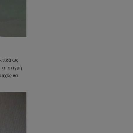
07.08.26 , 20:18
Μυστράς: Κρίσιμος για το
κατηγορητήριο ο χρόνος
θανάτου του 90χρονου
07.08.26 , 20:13
Κυψέλη: Tι βρέθηκε στο
διαμέρισμα της 38χρονης Λίζα
ακτικά ως
 τη στιγμή
07.08.26 , 19:15
αρχές να
Συντάξεις Σεπτεμβρίου: Πότε θα
μπουν τα χρήματα στους
λογαριασμούς
07.08.26 , 18:45
Φωτιά στο Στεφάνι Κορίνθου:
Μήνυμα από το 112 -
Σηκώθηκαν εναέρια μέσα