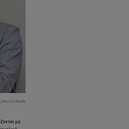
η Μαντλίν Μακάν
ζονται με