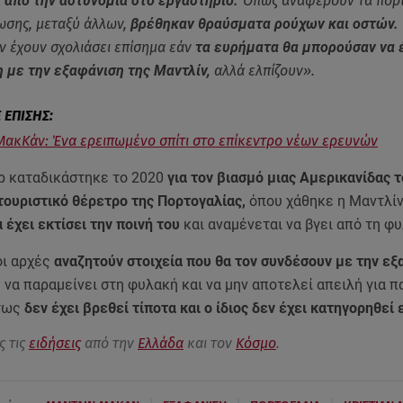
 από την αστυνομία στο εργαστήριο.
Όπως αναφέρουν τα πορ
σης, μεταξύ άλλων,
βρέθηκαν θραύσματα ρούχων και οστών.
ν έχουν σχολιάσει επίσημα εάν
τα ευρήματα θα μπορούσαν να 
 με την εξαφάνιση της Μαντλίν,
αλλά ελπίζουν».
ΜακΚάν: Ένα ερειπωμένο σπίτι στο επίκεντρο νέων ερευνών
 καταδικάστηκε το 2020
για τον βιασμό μιας Αμερικανίδας 
τουριστικό θέρετρο της Πορτογαλίας,
όπου χάθηκε η Μαντλί
α έχει εκτίσει την ποινή του
και αναμένεται να βγει από τη φ
 οι αρχές
αναζητούν στοιχεία που θα τον συνδέσουν με την εξ
ε να παραμείνει στη φυλακή και να μην αποτελεί απειλή για π
ντως
δεν έχει βρεθεί τίποτα και ο ίδιος δεν έχει κατηγορηθεί 
ς τις
ειδήσεις
από την
Ελλάδα
και τον
Κόσμο
.