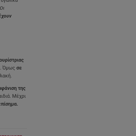
τογαλικά
Οι
έχουν
τουρίστριας
ν. Όμως
σε
υλακή.
αφάνιση της
αιδιά. Μέχρι
επίσημα.