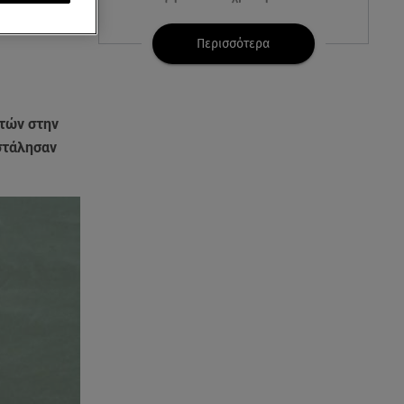
07.08.26 , 21:17
Περισσότερα
Κλήρωση Eurojackpot
7/8/2026: Οι τυχεροί αριθμοί για
τα 32.000.000 ευρώ
τών στην
07.08.26 , 21:03
στάλησαν
Σε τρία επίπεδα οι παραβιάσεις
της Τουρκίας στο Αιγαίο
07.08.26 , 21:00
MINI Aceman E: Τα αξεσουάρ για
περιπετειώδεις διαδρομές
07.08.26 , 20:47
Χανιά: Νεκρή βρέθηκε
αγνοούμενη - Ξέφυγε από
αστυνομικούς που την
εντόπισαν