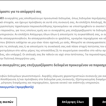
μαστε για το απόρρητό σας
603
συνεργάτες μας αποθηκεύουμε προσωπικά δεδομένα, όπως δεδομένα περιήγησης
κά στοιχεία, και έχουμε πρόσβαση σε αυτά στη συσκευή σας. Αν επιλέξετε Αποδοχή, θ
νεργοποίηση τεχνολογιών παρακολούθησης προκειμένου να υποστηριχθούν οι σκοποί
ι παρακάτω, για τους οποίους εμείς και οι συνεργάτες μας επεξεργαζόμαστε τα δεδομέ
υπηρεσιών. Αν επιλέξετε Απόρριψη όλων όλων ή αποσύρετε τη συγκατάθεσή σας, οι ε
 θα απενεργοποιηθούν. Αν απενεργοποιηθούν οι ιχνηλάτες, ορισμένο περιεχόμενο και κά
 που βλέπετε ενδέχεται να μην είναι τόσο σχετικές με εσάς. Μπορείτε να επανεμφανίσετ
ξετε τις επιλογές σας ή να αποσύρετε τη συναίνεσή σας ανά πάσα στιγμή πατώντας τον
προτιμήσεων στο κάτω μέρος της ιστοσελίδας [ή το αιωρούμενο εικονίδιο στο κάτω α
δας, εάν υπάρχει]. Οι επιλογές σας θα τεθούν σε ισχύ στον Ιστότοπος. Για περισσότερε
εκίνησαν πριν από λίγες μέρες στην Πορτογαλία για την εξαφάνιση της μικρής Μαντ
την Πολιτική Απορρήτου μας.
 οι συνεργάτες μας επεξεργαζόμαστε δεδομένα προκειμένου να παρασχ
Δείτε περισσότερα άρθρα μας στα αποτελέσματα αναζήτησης
ριβών δεδομένων γεωεντοπισμού. Ακριβής σάρωση χαρακτηριστικών συσκευής για αν
Add star.gr on Google
 Αποθήκευση ή/και πρόσβαση στα δεδομένα μιας συσκευής. Εξατομικευμένη διαφήμι
, μέτρηση διαφήμισης και περιεχομένου, έρευνα κοινού και ανάπτυξη υπηρεσιών.
συνεργατών (προμηθευτές)
ε το άρθρο
--:--
λεπτά
η σκοπών
Απόρριψη όλων
Απ
αστικά στοιχεία έρχονται στο φως της δημοσιότητας για την