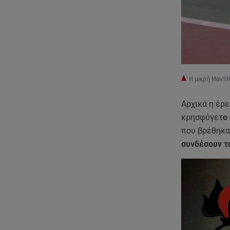
Η μικρή Μαντλ
Αρχικά η έρε
κρησφύγετ
ο
που βρέθηκα
συνδέσουν τ