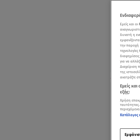
Ενδιαφερό
Εμείς και οι
αναγνωριστι
δυνατή η ε
εμφανίζοντα
την παροχή 
τεχνολογίες
διαφημίσεις
για να αλλά
Διαχείριση 
της ιστοσελί
Νέες έρευνες ξ
ανατρέξτε σ
Εμείς και
εξής:
Χρήση επακ
ταυτότητας.
περιεχόμενο
Κατάλογος 
Ακούστ
Εμφάνισ
Νέα ανατριχι