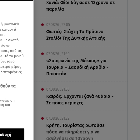
Χανιά: Φίδι δάγκωσε 13χρονο σε
παραλία
 ή μοναδικά
07.08.26 , 22:05
α καταστεί
Φωτιές: Στάχτη Το Πράσινο
 που
Στολίδι Της Δυτικής Αττικής
να με σκοπό
ν λόγω
ποιες από τις
07.08.26 , 21:50
ε αυτό το μενού
«Συμφωνία της Μέκκας» για
 σύνδεσμο
ριστερό μέρος
Τουρκία – Σαουδική Αραβία -
ς λεπτομέρειες
Πακιστάν
λίν - Βίντεο ΕΡΤ
εθούν τα
07.08.26 , 21:50
Καιρός: Έρχονται ξανά 40άρια -
αγνώριση
Σε ποιες περιοχές
ση και
07.08.26 , 21:32
Κρήτη: Τουρίστας ρωτούσε
πόσο να πληρώσει για να
οδοχή
 υπόθεση
ασελγήσει σε 10χρονη