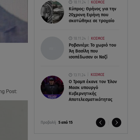
18.11.24
ΚΟΣΜΟΣ
Κύπρος: Θρήνος για την
20χρονη Ειρήνη που
σκοτώθηκε σε τροχαίο
18.11.24
ΚΟΣΜΟΣ
Ροβανιέμι: Το χωριό του
Άη Βασίλη που
ισοπέδωσαν οι Ναζί
13.11.24
ΚΟΣΜΟΣ
O Τραμπ έκανε τον Έλον
Μασκ υπουργό
ng Post:
Κυβερνητικής
Αποτελεσματικότητας
Προβολή
5 από 15