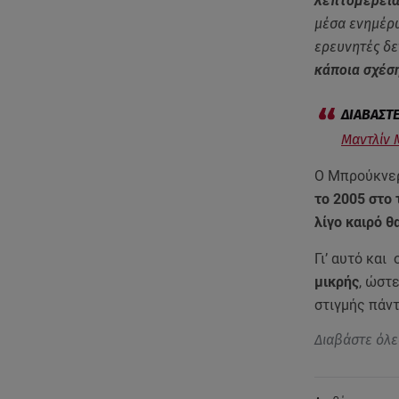
λεπτομέρεια
μέσα ενημέρω
ερευνητές δε
κάποια σχέση
Μαντλίν 
Ο Μπρούκνερ
το 2005 στο 
λίγο καιρό θ
Γι’ αυτό και
μικρής
, ώστ
στιγμής πά
Διαβάστε όλε