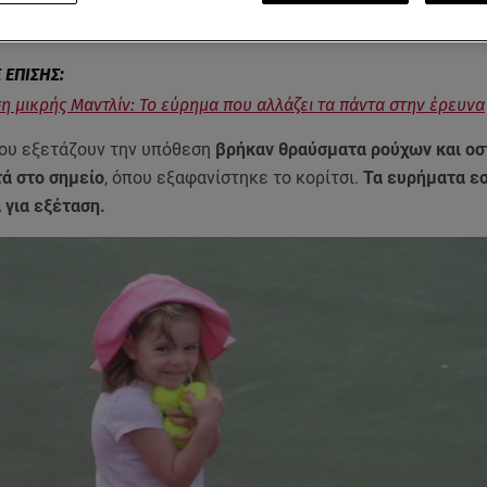
σης
της μικρής
Μαντλίν Μακάν
στην
Πορτογαλία
το 2007.
η μικρής Μαντλίν: Το εύρημα που αλλάζει τα πάντα στην έρευνα
ου εξετάζουν την υπόθεση
βρήκαν θραύσματα ρούχων και οσ
τά στο σημείο
, όπου εξαφανίστηκε το κορίτσι.
Τα ευρήματα ε
 για εξέταση.