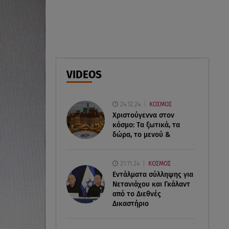
07.08.26 , 18:34
Έξοδος Αυγούστου: Στο 100% η
πληρότητα για Κυκλάδες
07.08.26 , 17:44
Παιδικοί σταθμοί: Πότε βγαίνουν
VIDEOS
τα προσωρινά αποτελέσματα
24.12.24
ΚΟΣΜΟΣ
Χριστούγεννα στον
κόσμο: Tα ξωτικά, τα
δώρα, το μενού &
21.11.24
ΚΟΣΜΟΣ
Εντάλματα σύλληψης για
Νετανιάχου και Γκάλαντ
από το Διεθνές
Δικαστήριο