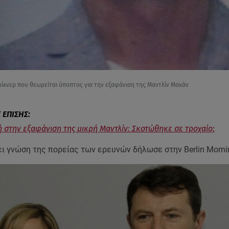
ρίκνερ που θεωρείται ύποπτος για την εξαφάνιση της Μαντλίν Μακάν
 στην εξαφάνιση της μικρή Μαντλίν: Σκοτώθηκε σε τροχαίο;
ει γνώση της πορείας των ερευνών δήλωσε στην Berlin Morni