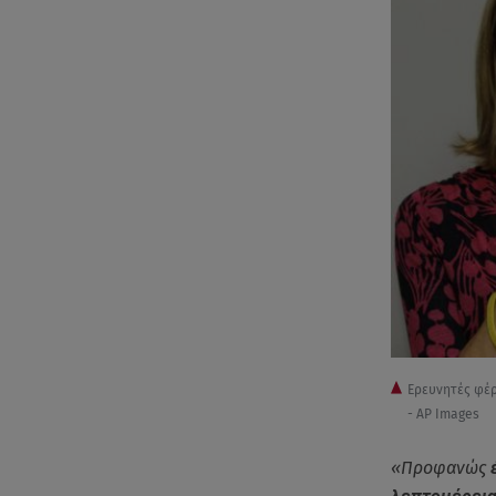
Ερευνητές φέρ
- AP Images
«Προφανώς
έ