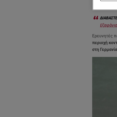
της
εξαφάνι
Εξαφάνισ
Ερευνητές π
περιοχή κον
στη Γερμανία