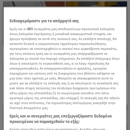
Ενδιαφερόμαστε για το απόρρητό σας
Εμείς και οι
603
συνεργάτες μας αποθηκεύουμε προσωπικά δεδομένα,
όπως δεδομένα περιήγησης ή μοναδικά αναγνωριστικά στοιχεία, και
έχουμε πρόσβαση σε αυτά στη συσκευή σας. Αν επιλέξετε Αποδοχή, θα
καταστεί δυνατή η ενεργοποίηση τεχνολογιών παρακολούθησης
προκειμένου να υποστηριχθούν οι σκοποί που εμφανίζονται παρακάτω,
για τους οποίους εμείς και οι συνεργάτες μας επεξεργαζόμαστε τα
δεδομένα με σκοπό την παροχή υπηρεσιών. Αν επιλέξετε Απόρριψη όλων
όλων ή αποσύρετε τη συγκατάθεσή σας, οι εν λόγω τεχνολογίες θα
απενεργοποιηθούν. Αν απενεργοποιηθούν οι ιχνηλάτες, ορισμένο
περιεχόμενο και κάποιες από τις διαφημίσεις που βλέπετε ενδέχεται να
17.09.25, 13:46
μην είναι τόσο σχετικές με εσάς. Μπορείτε να επανεμφανίσετε αυτό το
Μικρή Μαντλίν: Αποφυλακίστηκε ο
μενού για να αλλάξετε τις επιλογές σας ή να αποσύρετε τη συναίνεσή σας
βασικός ύποπτος για την εξαφάνισή της
ανά πάσα στιγμή πατώντας τον σύνδεσμο Διαχείριση προτιμήσεων στο
κάτω μέρος της ιστοσελίδας [ή το αιωρούμενο εικονίδιο στο κάτω
αριστερό μέρος της ιστοσελίδας, εάν υπάρχει]. Οι επιλογές σας θα τεθούν
σε ισχύ στον Ιστότοπος. Για περισσότερες λεπτομέρειες ανατρέξτε στην
Πολιτική Απορρήτου μας.
Εμείς και οι συνεργάτες μας επεξεργαζόμαστε δεδομένα
προκειμένου να παρασχεθούν τα εξής:
Χρήση επακριβών δεδομένων γεωεντοπισμού. Ακριβής σάρωση