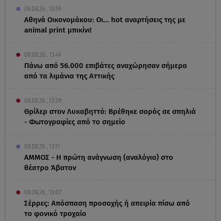
08.08.26 , 13:59
Αθηνά Οικονομάκου: Οι... hot αναρτήσεις της με
animal print μπικίνι!
08.08.26 , 13:49
Πάνω από 56.000 επιβάτες αναχώρησαν σήμερα
από τα λιμάνια της Αττικής
08.08.26 , 13:29
Θρίλερ στον Λυκαβηττό: Βρέθηκε σορός σε σπηλιά
- Φωτογραφίες από το σημείο
08.08.26 , 13:11
ΑΜΜΟΣ - Η πρώτη ανάγνωση (αναλόγιο) στο
θέατρο Άβατον
08.08.26 , 13:07
Σέρρες: Απόσπαση προσοχής ή απειρία πίσω από
το φονικό τροχαίο