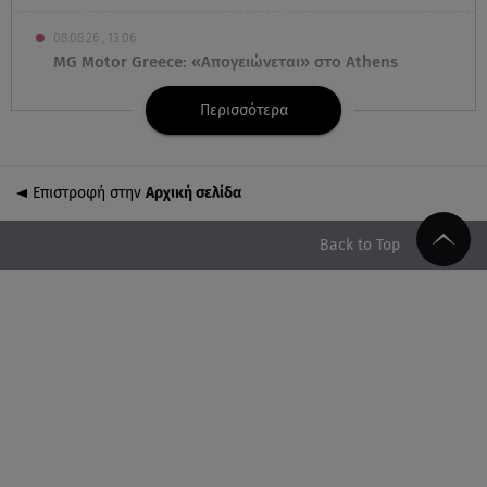
08.08.26 , 13:06
MG Motor Greece: «Απογειώνεται» στο Athens
Flying Week 2026
Περισσότερα
08.08.26 , 12:42
Κρήτη: Η Αστυνομία διαψεύδει την απόπειρα
ασέλγειας σε ανήλικη
Επιστροφή στην
Αρχική σελίδα
08.08.26 , 12:30
Back to Top
Πρωταγωνίστρια της Λάμψης: «Στο θέατρο με
σνόμπαραν πάρα πολύ»
08.08.26 , 12:15
Κυψέλη: «Ο 26χρονος είχε γυρίσει την πλάτη του
στον χριστιανισμό»
08.08.26 , 12:00
Μπορείς να τρως καθημερινά αβοκάντο, σκέψου