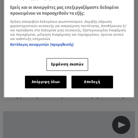
Εμείς και οι συνεργάτες μας επεξεργαζόμαστε δεδομένα
προκειμένου να παρασχεθούν τα εξής:
Χρήση επακριβών δεδομένων γεωεντοπισμού. Ακριβής σάρωση
χαρακτηριστικών συσκευής για αναγνώριση ταυτότητας. Αποθήκευση ή/
και πρόσβαση στα δεδομένα μιας συσκευής. Εξατομικευμένη διαφήμιση
και περιεχόμενο, μέτρηση διαφήμισης και περιεχομένου, έρευνα κοινού
και ανάπτυξη υπηρεσιών.
Κατάλογος συνεργατών (προμηθευτές)
Εμφάνιση σκοπών
15.06.20, 19:54
Απόρριψη όλων
Αποδοχή
Μαντλίν: Τα γυρίζει ο Γερμανός
εισαγγελέας - «Ίσως είναι ακόμη ζωντανή»