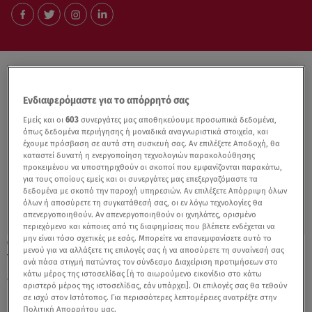
Ενδιαφερόμαστε για το απόρρητό σας
Εμείς και οι
603
συνεργάτες μας αποθηκεύουμε προσωπικά δεδομένα,
όπως δεδομένα περιήγησης ή μοναδικά αναγνωριστικά στοιχεία, και
έχουμε πρόσβαση σε αυτά στη συσκευή σας. Αν επιλέξετε Αποδοχή, θα
καταστεί δυνατή η ενεργοποίηση τεχνολογιών παρακολούθησης
προκειμένου να υποστηριχθούν οι σκοποί που εμφανίζονται παρακάτω,
για τους οποίους εμείς και οι συνεργάτες μας επεξεργαζόμαστε τα
δεδομένα με σκοπό την παροχή υπηρεσιών. Αν επιλέξετε Απόρριψη όλων
όλων ή αποσύρετε τη συγκατάθεσή σας, οι εν λόγω τεχνολογίες θα
απενεργοποιηθούν. Αν απενεργοποιηθούν οι ιχνηλάτες, ορισμένο
περιεχόμενο και κάποιες από τις διαφημίσεις που βλέπετε ενδέχεται να
μην είναι τόσο σχετικές με εσάς. Μπορείτε να επανεμφανίσετε αυτό το
17.06.20, 11:33
μενού για να αλλάξετε τις επιλογές σας ή να αποσύρετε τη συναίνεσή σας
Υπόθεση Μαντλίν: Κοριτσίστικα μαγιό και
ανά πάσα στιγμή πατώντας τον σύνδεσμο Διαχείριση προτιμήσεων στο
8.000 εικόνες παιδικής πορνογραφίας
κάτω μέρος της ιστοσελίδας [ή το αιωρούμενο εικονίδιο στο κάτω
αριστερό μέρος της ιστοσελίδας, εάν υπάρχει]. Οι επιλογές σας θα τεθούν
σε ισχύ στον Ιστότοπος. Για περισσότερες λεπτομέρειες ανατρέξτε στην
Πολιτική Απορρήτου μας.