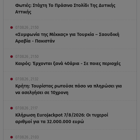
Φωτιές: Στάχτη Το Πράσινο Στολίδι Της Δυτικής
Αττικής
07.08.26 , 21:50
«Συμφωνία της Μέκκας» για Τουρκία – Σαουδική
Αραβία - Πακιστάν
07.08.26 , 21:50
Καιρός: Έρχονται ξανά 40άρια - Σε ποιες περιοχές
07.08.26 , 21:32
Κρήτη: Τουρίστας ρωτούσε πόσο να πληρώσει για
να ασελγήσει σε 10χρονη
07.08.26 , 21:17
Κλήρωση Eurojackpot 7/8/2026: Οι τυχεροί
αριθμοί για τα 32.000.000 ευρώ
07.08.26 , 21:03