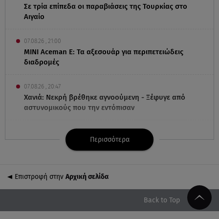
Σε τρία επίπεδα οι παραβιάσεις της Τουρκίας στο
Αιγαίο
07.08.26 , 21:00
MINI Aceman E: Τα αξεσουάρ για περιπετειώδεις
διαδρομές
07.08.26 , 20:47
Χανιά: Νεκρή βρέθηκε αγνοούμενη - Ξέφυγε από
αστυνομικούς που την εντόπισαν
07.08.26 , 20:18
Περισσότερα
Μυστράς: Κρίσιμος για το κατηγορητήριο ο χρόνος
θανάτου του 90χρονου
Επιστροφή στην
Αρχική σελίδα
07.08.26 , 20:13
Κυψέλη: Tι βρέθηκε στο διαμέρισμα της 38χρονης
Λίζα
Back to Top