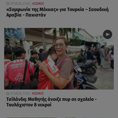
07.08.26, 21:50
ΚΟΣΜΟΣ
«Συμφωνία της Μέκκας» για Τουρκία – Σαουδική
Αραβία - Πακιστάν
07.08.26, 11:02
ΚΟΣΜΟΣ
Ταϊλάνδη: Μαθητής άνοιξε πυρ σε σχολείο -
Τουλάχιστον 8 νεκροί