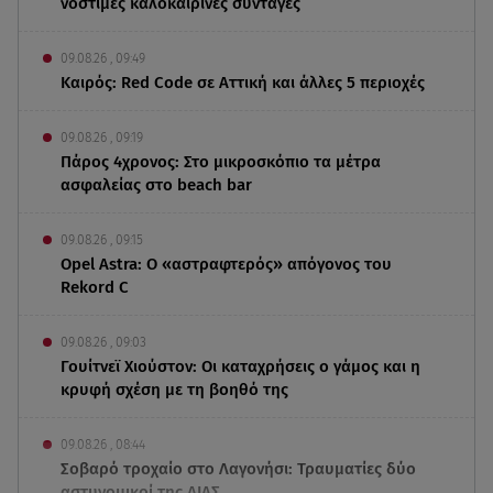
νόστιμες καλοκαιρινές συνταγές
09.08.26 , 09:49
Καιρός: Red Code σε Αττική και άλλες 5 περιοχές
09.08.26 , 09:19
Πάρος 4χρονος: Στο μικροσκόπιο τα μέτρα
ασφαλείας στο beach bar
09.08.26 , 09:15
Opel Astra: Ο «αστραφτερός» απόγονος του
Rekord C
09.08.26 , 09:03
Γουίτνεϊ Χιούστον: Οι καταχρήσεις ο γάμος και η
κρυφή σχέση με τη βοηθό της
09.08.26 , 08:44
Σοβαρό τροχαίο στο Λαγονήσι: Τραυματίες δύο
αστυνομικοί της ΔΙΑΣ