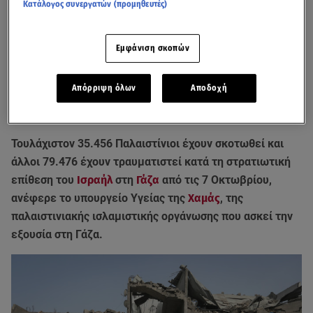
Κατάλογος συνεργατών (προμηθευτές)
Εμφάνιση σκοπών
Απόρριψη όλων
Αποδοχή
Τουλάχιστον 35.456 Παλαιστίνιοι έχουν σκοτωθεί και
άλλοι 79.476 έχουν τραυματιστεί κατά τη στρατιωτική
επίθεση του
Ισραήλ
στη
Γάζα
από τις 7 Οκτωβρίου,
ανέφερε το υπουργείο Υγείας της
Χαμάς
, της
παλαιστινιακής ισλαμιστικής οργάνωσης που ασκεί την
εξουσία στη Γάζα.