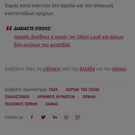
Χαμάς κατά πολιτών στο Ισραήλ και την απαγωγή
εκατοντάδων ομήρων.
Ισραήλ: Βρέθηκε η σορός της Shani Louk και άλλων
δύο ομήρων του φεστιβάλ
Διαβάστε όλες τις
ειδήσεις
από την
Ελλάδα
και τον
Κόσμο
.
|
|
Διαβάστε περισσότερα:
ΓΑΖΑ
ΛΩΡΙΔΑ ΤΗΣ ΓΑΖΑΣ
|
|
|
ΠΑΛΑΙΣΤΙΝΙΟΙ
ΑΡΙΘΜΟΣ ΘΥΜΑΤΩΝ
ΙΣΡΑΗΛ
|
ΠΟΛΕΜΟΣ ΙΣΡΑΗΛ
ΧΑΜΑΣ
Follow us: