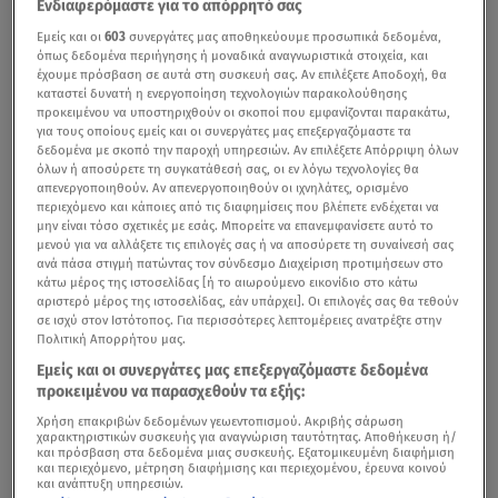
Ενδιαφερόμαστε για το απόρρητό σας
Εμείς και οι
603
συνεργάτες μας αποθηκεύουμε προσωπικά δεδομένα,
όπως δεδομένα περιήγησης ή μοναδικά αναγνωριστικά στοιχεία, και
έχουμε πρόσβαση σε αυτά στη συσκευή σας. Αν επιλέξετε Αποδοχή, θα
καταστεί δυνατή η ενεργοποίηση τεχνολογιών παρακολούθησης
προκειμένου να υποστηριχθούν οι σκοποί που εμφανίζονται παρακάτω,
για τους οποίους εμείς και οι συνεργάτες μας επεξεργαζόμαστε τα
δεδομένα με σκοπό την παροχή υπηρεσιών. Αν επιλέξετε Απόρριψη όλων
όλων ή αποσύρετε τη συγκατάθεσή σας, οι εν λόγω τεχνολογίες θα
απενεργοποιηθούν. Αν απενεργοποιηθούν οι ιχνηλάτες, ορισμένο
περιεχόμενο και κάποιες από τις διαφημίσεις που βλέπετε ενδέχεται να
μην είναι τόσο σχετικές με εσάς. Μπορείτε να επανεμφανίσετε αυτό το
μενού για να αλλάξετε τις επιλογές σας ή να αποσύρετε τη συναίνεσή σας
ανά πάσα στιγμή πατώντας τον σύνδεσμο Διαχείριση προτιμήσεων στο
κάτω μέρος της ιστοσελίδας [ή το αιωρούμενο εικονίδιο στο κάτω
αριστερό μέρος της ιστοσελίδας, εάν υπάρχει]. Οι επιλογές σας θα τεθούν
σε ισχύ στον Ιστότοπος. Για περισσότερες λεπτομέρειες ανατρέξτε στην
Πολιτική Απορρήτου μας.
Εμείς και οι συνεργάτες μας επεξεργαζόμαστε δεδομένα
προκειμένου να παρασχεθούν τα εξής:
Χρήση επακριβών δεδομένων γεωεντοπισμού. Ακριβής σάρωση
χαρακτηριστικών συσκευής για αναγνώριση ταυτότητας. Αποθήκευση ή/
και πρόσβαση στα δεδομένα μιας συσκευής. Εξατομικευμένη διαφήμιση
και περιεχόμενο, μέτρηση διαφήμισης και περιεχομένου, έρευνα κοινού
και ανάπτυξη υπηρεσιών.