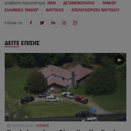
|
|
|
Διαβάστε περισσότερα:
ΙΡΑΝ
ΔΕΞΑΜΕΝΟΠΛΟΙΟ
ΤΑΝΚΕΡ
|
|
ΕΛΛΗΝΙΚΟ ΤΑΝΚΕΡ
ΝΑΥΤΙΚΟΣ
ΑΠΕΛΕΥΘΕΡΩΣΗ ΝΑΥΤΙΚΟΥ
Follow us:
ΔΕΙΤΕ ΕΠΙΣΗΣ
05.08.26, 22:36
ΚΟΣΜΟΣ