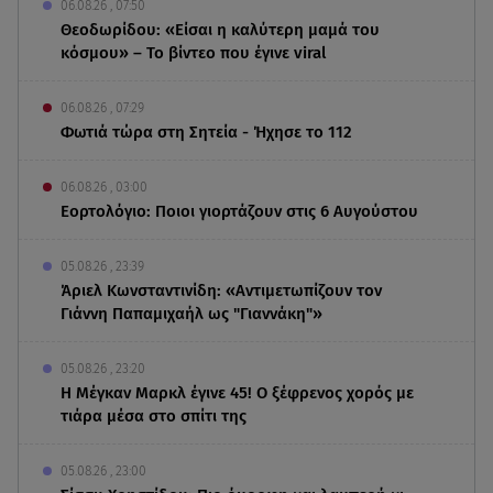
06.08.26 , 07:50
Θεοδωρίδου: «Είσαι η καλύτερη μαμά του
κόσμου» – Το βίντεο που έγινε viral
06.08.26 , 07:29
Φωτιά τώρα στη Σητεία - Ήχησε το 112
06.08.26 , 03:00
Εορτολόγιο: Ποιοι γιορτάζουν στις 6 Αυγούστου
05.08.26 , 23:39
Άριελ Κωνσταντινίδη: «Αντιμετωπίζουν τον
Γιάννη Παπαμιχαήλ ως "Γιαννάκη"»
05.08.26 , 23:20
Η Μέγκαν Μαρκλ έγινε 45! Ο ξέφρενος χορός με
τιάρα μέσα στο σπίτι της
05.08.26 , 23:00