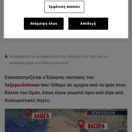
Εμφάνιση σκοπών
Απόρριψη όλων
Αποδοχή
Το ρεπορτάζ του κεντρικού δελτίου ειδήσεων του Star για τoν
επαναπατρισμό του Έλληνα ναυτικού
Επαναπατρίζεται ο Έλληνας ναυτικός του
δεξαμενόπλοιου
που τέθηκε σε ομηρία από το Ιράν στον
Κόλπο του Ομάν, όπως έγινε γνωστό πριν από λίγο από
διπλωματικές πηγές.