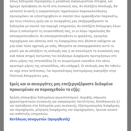
όπως δεδομένα περιήγησης ή μοναδικά αναγνωριστικά στοιχεία, και
έχουμε πρόσβαση σε αυτά στη συσκευή σας. Αν επιλέξετε Αποδοχή, θα
καταστεί δυνατή η ενεργοποίηση τεχνολογιών παρακολούθησης
προκειμένου να υποστηριχθούν οι σκοποί που εμφανίζονται παρακάτω,
για τους οποίους εμείς και οι συνεργάτες μας επεξεργαζόμαστε τα
δεδομένα με σκοπό την παροχή υπηρεσιών. Αν επιλέξετε Απόρριψη όλων
όλων ή αποσύρετε τη συγκατάθεσή σας, οι εν λόγω τεχνολογίες θα
απενεργοποιηθούν. Αν απενεργοποιηθούν οι ιχνηλάτες, ορισμένο
περιεχόμενο και κάποιες από τις διαφημίσεις που βλέπετε ενδέχεται να
μην είναι τόσο σχετικές με εσάς. Μπορείτε να επανεμφανίσετε αυτό το
μενού για να αλλάξετε τις επιλογές σας ή να αποσύρετε τη συναίνεσή σας
ανά πάσα στιγμή πατώντας τον σύνδεσμο Διαχείριση προτιμήσεων στο
κάτω μέρος της ιστοσελίδας [ή το αιωρούμενο εικονίδιο στο κάτω
αριστερό μέρος της ιστοσελίδας, εάν υπάρχει]. Οι επιλογές σας θα τεθούν
σε ισχύ στον Ιστότοπος. Για περισσότερες λεπτομέρειες ανατρέξτε στην
Πολιτική Απορρήτου μας.
Εμείς και οι συνεργάτες μας επεξεργαζόμαστε δεδομένα
προκειμένου να παρασχεθούν τα εξής:
Χρήση επακριβών δεδομένων γεωεντοπισμού. Ακριβής σάρωση
χαρακτηριστικών συσκευής για αναγνώριση ταυτότητας. Αποθήκευση ή/
και πρόσβαση στα δεδομένα μιας συσκευής. Εξατομικευμένη διαφήμιση
και περιεχόμενο, μέτρηση διαφήμισης και περιεχομένου, έρευνα κοινού
και ανάπτυξη υπηρεσιών.
Κατάλογος συνεργατών (προμηθευτές)