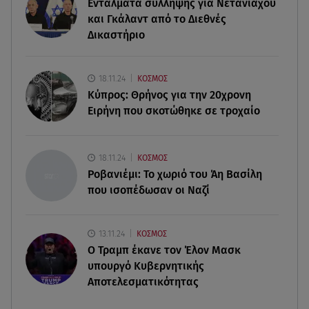
Εντάλματα σύλληψης για Νετανιάχου
Starte - Γιώργος Δουατζής: «Με θέλγει ιδιαιτέρως
και Γκάλαντ από το Διεθνές
κάθε μορφή τέχνης»
Δικαστήριο
05.08.26 , 21:41
«Στην κόψη του ξυραφιού» οι συνομιλίες ΗΠΑ –
18.11.24
ΚΟΣΜΟΣ
Ιράν
Κύπρος: Θρήνος για την 20χρονη
Ειρήνη που σκοτώθηκε σε τροχαίο
05.08.26 , 21:22
Ευρυδίκη Βαλαβάνη για Γρηγόρη Μόργκαν:
«Oνειρευόμουν έναν άντρα σαν εσένα»
18.11.24
ΚΟΣΜΟΣ
Ροβανιέμι: Το χωριό του Άη Βασίλη
που ισοπέδωσαν οι Ναζί
13.11.24
ΚΟΣΜΟΣ
O Τραμπ έκανε τον Έλον Μασκ
υπουργό Κυβερνητικής
Αποτελεσματικότητας