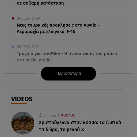
σε σοβαρή κατάσταση
06.08.26 , 21:59
Νέες τουρκικές προκλήσεις στο Αιγαίο -
Αερομαχία με ελληνικά F-16
06.08.26 , 21:31
Τροχαίο για τον Mike - Η ανακοίνωση του ράπερ
στα social media
Περισσότερα
06.08.26 , 21:22
Ισραήλ - Κύπρος - Κρήτη: Το μεγαλύτερο
υποθαλάσσιο καλώδιο στον κόσμο
VIDEOS
06.08.26 , 21:07
Motor Oil: Δωρεά πυροσβεστικών οχημάτων και
24.12.24
ΚΟΣΜΟΣ
εξοπλισμού στον Άγιο Βασίλειο
Χριστούγεννα στον κόσμο: Tα ξωτικά,
τα δώρα, το μενού &
06.08.26 , 20:49