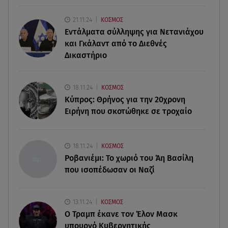
Άκης Παυλόπουλος: Η τρυφερή εξομολόγηση
της συζύγου του, Ελένης Φωτοπούλου
21.11.24
ΚΟΣΜΟΣ
Εντάλματα σύλληψης για Νετανιάχου
06.08.26 , 20:25
και Γκάλαντ από το Διεθνές
Πώς επικοινωνούν τα ελικόπτερα στη φωτιά και
Δικαστήριο
ο ρόλος του «συνδέσμου»
06.08.26 , 20:16
18.11.24
ΚΟΣΜΟΣ
Αθηνά Οικονομάκου από την Μπόρα Μπόρα:
Κύπρος: Θρήνος για την 20χρονη
«Έσκασε όλη η κούραση του χειμώνα»
Ειρήνη που σκοτώθηκε σε τροχαίο
06.08.26 , 20:04
Σαμοθράκη: Συγκλονιστική διάσωση 15χρονης
18.11.24
ΚΟΣΜΟΣ
από δύσβατο φαράγγι
Ροβανιέμι: Το χωριό του Άη Βασίλη
που ισοπέδωσαν οι Ναζί
13.11.24
ΚΟΣΜΟΣ
O Τραμπ έκανε τον Έλον Μασκ
υπουργό Κυβερνητικής