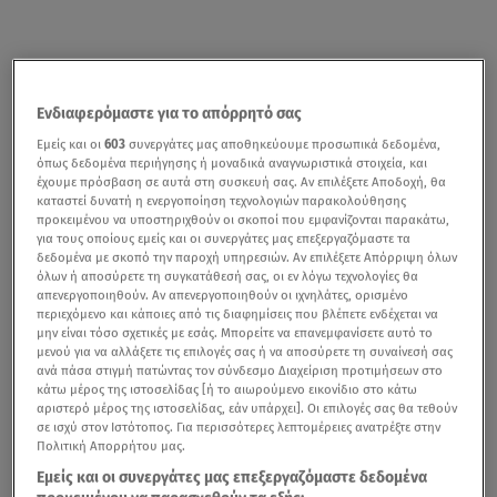
Ενδιαφερόμαστε για το απόρρητό σας
Εμείς και οι
603
συνεργάτες μας αποθηκεύουμε προσωπικά δεδομένα,
όπως δεδομένα περιήγησης ή μοναδικά αναγνωριστικά στοιχεία, και
έχουμε πρόσβαση σε αυτά στη συσκευή σας. Αν επιλέξετε Αποδοχή, θα
καταστεί δυνατή η ενεργοποίηση τεχνολογιών παρακολούθησης
προκειμένου να υποστηριχθούν οι σκοποί που εμφανίζονται παρακάτω,
για τους οποίους εμείς και οι συνεργάτες μας επεξεργαζόμαστε τα
δεδομένα με σκοπό την παροχή υπηρεσιών. Αν επιλέξετε Απόρριψη όλων
όλων ή αποσύρετε τη συγκατάθεσή σας, οι εν λόγω τεχνολογίες θα
απενεργοποιηθούν. Αν απενεργοποιηθούν οι ιχνηλάτες, ορισμένο
περιεχόμενο και κάποιες από τις διαφημίσεις που βλέπετε ενδέχεται να
μην είναι τόσο σχετικές με εσάς. Μπορείτε να επανεμφανίσετε αυτό το
μενού για να αλλάξετε τις επιλογές σας ή να αποσύρετε τη συναίνεσή σας
ανά πάσα στιγμή πατώντας τον σύνδεσμο Διαχείριση προτιμήσεων στο
κάτω μέρος της ιστοσελίδας [ή το αιωρούμενο εικονίδιο στο κάτω
αριστερό μέρος της ιστοσελίδας, εάν υπάρχει]. Οι επιλογές σας θα τεθούν
σε ισχύ στον Ιστότοπος. Για περισσότερες λεπτομέρειες ανατρέξτε στην
Πολιτική Απορρήτου μας.
Εμείς και οι συνεργάτες μας επεξεργαζόμαστε δεδομένα