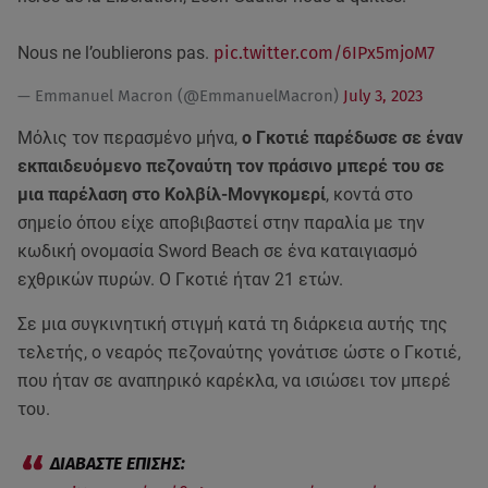
Nous ne l’oublierons pas.
pic.twitter.com/6IPx5mjoM7
— Emmanuel Macron (@EmmanuelMacron)
July 3, 2023
Μόλις τον περασμένο μήνα,
ο Γκοτιέ παρέδωσε σε έναν
εκπαιδευόμενο πεζοναύτη τον πράσινο μπερέ του σε
μια παρέλαση στο Κολβίλ-Μονγκομερί
, κοντά στο
σημείο όπου είχε αποβιβαστεί στην παραλία με την
κωδική ονομασία Sword Beach σε ένα καταιγιασμό
εχθρικών πυρών. Ο Γκοτιέ ήταν 21 ετών.
Σε μια συγκινητική στιγμή κατά τη διάρκεια αυτής της
τελετής, ο νεαρός πεζοναύτης γονάτισε ώστε ο Γκοτιέ,
που ήταν σε αναπηρικό καρέκλα, να ισιώσει τον μπερέ
του.