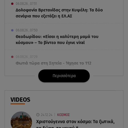
06.08.26 , 07:51
Δολοφονία Βρετανίδας στην Κυψέλη: Τα δύο
σενάρια που εξετάζει η ΕΛ.ΑΣ
06.08.26 , 07:50
Θεοδωρίδου: «Είσαι η καλύτερη μαμά του
κόσμου» – Το βίντεο που έγινε viral
06.08.26 , 07:29
Φωτιά τώρα στη Σητεία - Ήχησε το 112
Περισσότερα
06.08.26 , 03:00
Εορτολόγιο: Ποιοι γιορτάζουν στις 6 Αυγούστου
05.08.26 , 23:39
VIDEOS
Άριελ Κωνσταντινίδη: «Αντιμετωπίζουν τον
Γιάννη Παπαμιχαήλ ως "Γιαννάκη"»
24.12.24
ΚΟΣΜΟΣ
Χριστούγεννα στον κόσμο: Tα ξωτικά,
05.08.26 , 23:20