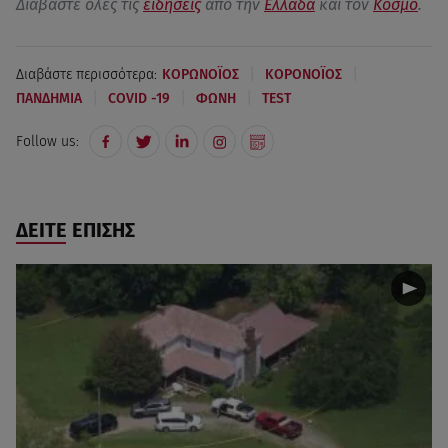
Διαβάστε όλες τις
ειδήσεις
από την
Ελλάδα
και τον
Κόσμο
.
|
|
Διαβάστε περισσότερα:
ΚΟΡΩΝΟΪΟΣ
ΚΟΡΟΝΟΪΟΣ
|
|
|
ΠΑΝΔΗΜΙΑ
COVID -19
ΦΩΝΗ
TEST
Follow us:
ΔΕΙΤΕ ΕΠΙΣΗΣ