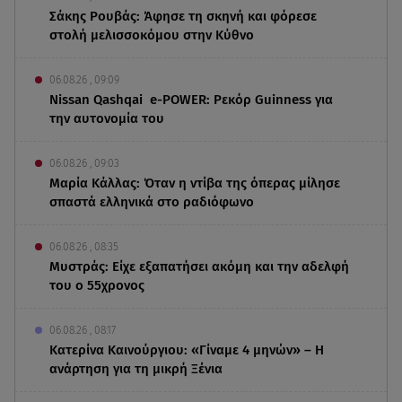
Σάκης Ρουβάς: Άφησε τη σκηνή και φόρεσε
στολή μελισσοκόμου στην Κύθνο
06.08.26 , 09:09
Nissan Qashqai e-POWER: Ρεκόρ Guinness για
την αυτονομία του
06.08.26 , 09:03
Μαρία Κάλλας: Όταν η ντίβα της όπερας μίλησε
σπαστά ελληνικά στο ραδιόφωνο
06.08.26 , 08:35
Μυστράς: Είχε εξαπατήσει ακόμη και την αδελφή
του ο 55χρονος
06.08.26 , 08:17
Κατερίνα Καινούργιου: «Γίναμε 4 μηνών» – Η
ανάρτηση για τη μικρή Ξένια