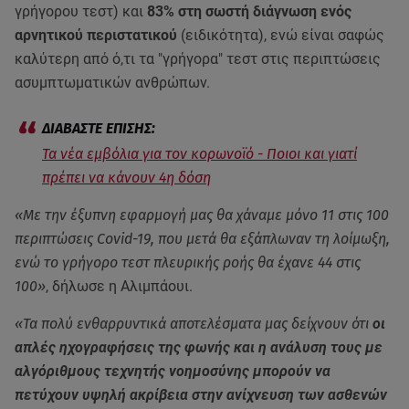
γρήγορου τεστ) και
83% στη σωστή διάγνωση ενός
αρνητικού περιστατικού
(ειδικότητα), ενώ είναι σαφώς
καλύτερη από ό,τι τα "γρήγορα" τεστ στις περιπτώσεις
ασυμπτωματικών ανθρώπων.
Τα νέα εμβόλια για τον κορωνοϊό - Ποιοι και γιατί
πρέπει να κάνουν 4η δόση
«Με την έξυπνη εφαρμογή μας θα χάναμε μόνο 11 στις 100
περιπτώσεις Covid-19, που μετά θα εξάπλωναν τη λοίμωξη,
ενώ το γρήγορο τεστ πλευρικής ροής θα έχανε 44 στις
100»
, δήλωσε η Αλιμπάουι.
«Τα πολύ ενθαρρυντικά αποτελέσματα μας δείχνουν ότι
οι
απλές ηχογραφήσεις της φωνής και η ανάλυση τους με
αλγόριθμους τεχνητής νοημοσύνης μπορούν να
πετύχουν υψηλή ακρίβεια στην ανίχνευση των ασθενών