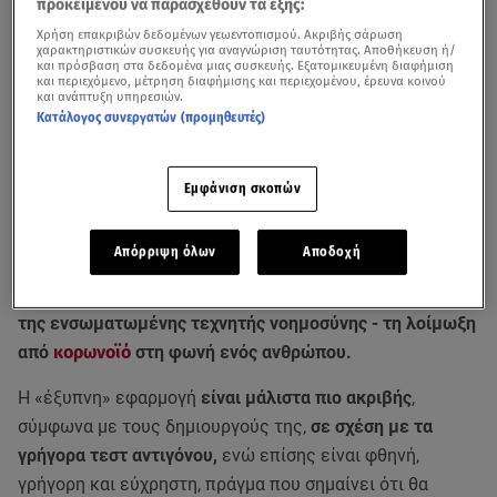
προκειμένου να παρασχεθούν τα εξής:
Χρήση επακριβών δεδομένων γεωεντοπισμού. Ακριβής σάρωση
χαρακτηριστικών συσκευής για αναγνώριση ταυτότητας. Αποθήκευση ή/
και πρόσβαση στα δεδομένα μιας συσκευής. Εξατομικευμένη διαφήμιση
και περιεχόμενο, μέτρηση διαφήμισης και περιεχομένου, έρευνα κοινού
και ανάπτυξη υπηρεσιών.
Κατάλογος συνεργατών (προμηθευτές)
Ανησυχία για τη συνύπαρξη γρίπης και κορωνοϊού το φθινόπωρο υπάρχει
Εμφάνιση σκοπών
στο υπουργείο Υγείας.
Απόρριψη όλων
Αποδοχή
Μια νέα ολλανδική εφαρμογή για κινητές συσκευές
μπορεί να ανιχνεύσει με ακρίβεια - χάρη στη βοήθεια
της ενσωματωμένης τεχνητής νοημοσύνης - τη λοίμωξη
από
κορωνοϊό
στη φωνή ενός ανθρώπου.
Η «έξυπνη» εφαρμογή
είναι μάλιστα πιο ακριβής
,
σύμφωνα με τους δημιουργούς της,
σε σχέση με τα
γρήγορα τεστ αντιγόνου,
ενώ επίσης είναι φθηνή,
γρήγορη και εύχρηστη, πράγμα που σημαίνει ότι θα