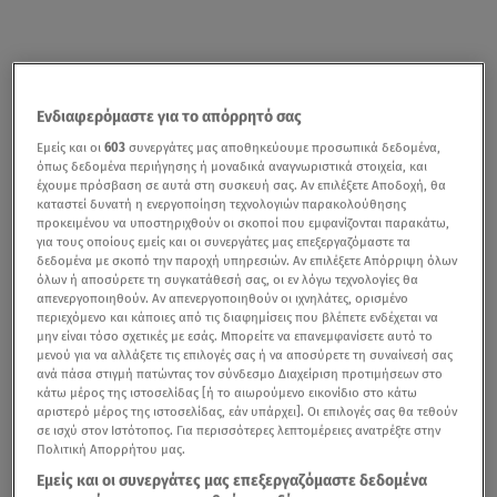
Ενδιαφερόμαστε για το απόρρητό σας
Εμείς και οι
603
συνεργάτες μας αποθηκεύουμε προσωπικά δεδομένα,
όπως δεδομένα περιήγησης ή μοναδικά αναγνωριστικά στοιχεία, και
έχουμε πρόσβαση σε αυτά στη συσκευή σας. Αν επιλέξετε Αποδοχή, θα
καταστεί δυνατή η ενεργοποίηση τεχνολογιών παρακολούθησης
προκειμένου να υποστηριχθούν οι σκοποί που εμφανίζονται παρακάτω,
για τους οποίους εμείς και οι συνεργάτες μας επεξεργαζόμαστε τα
δεδομένα με σκοπό την παροχή υπηρεσιών. Αν επιλέξετε Απόρριψη όλων
όλων ή αποσύρετε τη συγκατάθεσή σας, οι εν λόγω τεχνολογίες θα
απενεργοποιηθούν. Αν απενεργοποιηθούν οι ιχνηλάτες, ορισμένο
περιεχόμενο και κάποιες από τις διαφημίσεις που βλέπετε ενδέχεται να
μην είναι τόσο σχετικές με εσάς. Μπορείτε να επανεμφανίσετε αυτό το
μενού για να αλλάξετε τις επιλογές σας ή να αποσύρετε τη συναίνεσή σας
ανά πάσα στιγμή πατώντας τον σύνδεσμο Διαχείριση προτιμήσεων στο
κάτω μέρος της ιστοσελίδας [ή το αιωρούμενο εικονίδιο στο κάτω
αριστερό μέρος της ιστοσελίδας, εάν υπάρχει]. Οι επιλογές σας θα τεθούν
σε ισχύ στον Ιστότοπος. Για περισσότερες λεπτομέρειες ανατρέξτε στην
Πολιτική Απορρήτου μας.
Εμείς και οι συνεργάτες μας επεξεργαζόμαστε δεδομένα