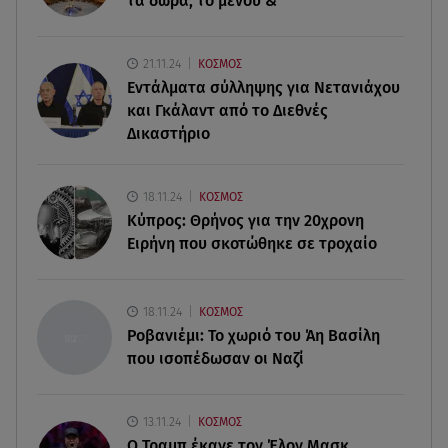
τα δώρα, το μενού &
Η Μέγκαν Μαρκλ έγινε 45! Ο ξέφρενος χορός με
τιάρα μέσα στο σπίτι της
21.11.24
ΚΟΣΜΟΣ
05.08.26 , 23:00
Εντάλματα σύλληψης για Νετανιάχου
Σίσσυ Χρηστίδου: Πιο όμορφη και λαμπερή κι
και Γκάλαντ από το Διεθνές
από το ηλιοβασίλεμα στα Χανιά!
Δικαστήριο
05.08.26 , 22:36
Μακελειό σε σπίτι στη Βόρεια Καρολίνα: Νεκρά
18.11.24
ΚΟΣΜΟΣ
τρία μέλη οικογένειας
Κύπρος: Θρήνος για την 20χρονη
Ειρήνη που σκοτώθηκε σε τροχαίο
05.08.26 , 22:35
Αλεξάνδρα Νίκα: Η... χρυσή ώρα στο σκάφος με
την καλύτερη παρέα!
18.11.24
ΚΟΣΜΟΣ
Ροβανιέμι: Το χωριό του Άη Βασίλη
που ισοπέδωσαν οι Ναζί
13.11.24
ΚΟΣΜΟΣ
O Τραμπ έκανε τον Έλον Μασκ