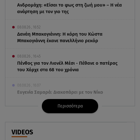
Ανδρομάχη: «Είσαι το φως στη ζωή μου» – Η νέα
ανάρτηση με τον γιο της
08.08.26 , 16:52
Δανάη Μπακογιάννη: Η κόρη του Κώστα
Μπακογιάννη έκανε πανελλήνιο ρεκόρ
08.08.26 , 16:45
Πένθος για τον Λιονέλ Μέσι - Πέθανε ο πατέρας
του Χόρχε στα 68 του χρόνια
08.08.26 , 16:07
Ευγενία Σαμαρά: Διακοπάρει με τον Νίκο
Μουτσινά - Πού βρίσκονται;
Περισσότερα
08.08.26 , 16:00
Back to black: η διαχρονική αξία του μαύρου
στην καλοκαιρινή γκαρνταρόμπα
VIDEOS