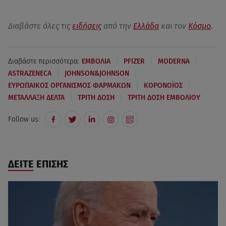
Διαβάστε όλες τις
ειδήσεις
από την
Ελλάδα
και τον
Κόσμο
.
|
|
|
Διαβάστε περισσότερα:
ΕΜΒΟΛΙΑ
PFIZER
MODERNA
|
|
ASTRAZENECA
JOHNSON&JOHNSON
|
|
ΕΥΡΩΠΑΙΚΟΣ ΟΡΓΑΝΙΣΜΟΣ ΦΑΡΜΑΚΩΝ
ΚΟΡΟΝΟΪΟΣ
|
|
ΜΕΤΑΛΛΑΞΗ ΔΕΛΤΑ
ΤΡΙΤΗ ΔΟΣΗ
ΤΡΙΤΗ ΔΟΣΗ ΕΜΒΟΛΙΟΥ
Follow us:
ΔΕΙΤΕ ΕΠΙΣΗΣ