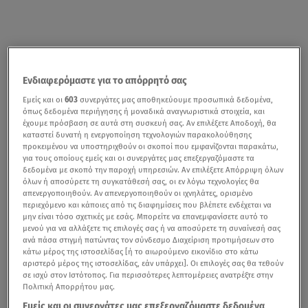
Ενδιαφερόμαστε για το απόρρητό σας
Εμείς και οι
603
συνεργάτες μας αποθηκεύουμε προσωπικά δεδομένα,
όπως δεδομένα περιήγησης ή μοναδικά αναγνωριστικά στοιχεία, και
έχουμε πρόσβαση σε αυτά στη συσκευή σας. Αν επιλέξετε Αποδοχή, θα
καταστεί δυνατή η ενεργοποίηση τεχνολογιών παρακολούθησης
προκειμένου να υποστηριχθούν οι σκοποί που εμφανίζονται παρακάτω,
για τους οποίους εμείς και οι συνεργάτες μας επεξεργαζόμαστε τα
δεδομένα με σκοπό την παροχή υπηρεσιών. Αν επιλέξετε Απόρριψη όλων
όλων ή αποσύρετε τη συγκατάθεσή σας, οι εν λόγω τεχνολογίες θα
απενεργοποιηθούν. Αν απενεργοποιηθούν οι ιχνηλάτες, ορισμένο
περιεχόμενο και κάποιες από τις διαφημίσεις που βλέπετε ενδέχεται να
μην είναι τόσο σχετικές με εσάς. Μπορείτε να επανεμφανίσετε αυτό το
μενού για να αλλάξετε τις επιλογές σας ή να αποσύρετε τη συναίνεσή σας
ανά πάσα στιγμή πατώντας τον σύνδεσμο Διαχείριση προτιμήσεων στο
κάτω μέρος της ιστοσελίδας [ή το αιωρούμενο εικονίδιο στο κάτω
αριστερό μέρος της ιστοσελίδας, εάν υπάρχει]. Οι επιλογές σας θα τεθούν
σε ισχύ στον Ιστότοπος. Για περισσότερες λεπτομέρειες ανατρέξτε στην
Πολιτική Απορρήτου μας.
Εμείς και οι συνεργάτες μας επεξεργαζόμαστε δεδομένα