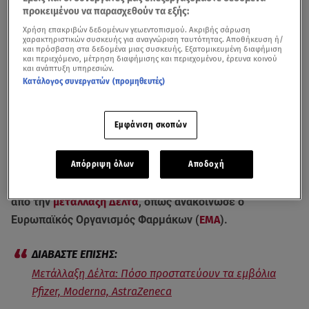
προκειμένου να παρασχεθούν τα εξής:
Χρήση επακριβών δεδομένων γεωεντοπισμού. Ακριβής σάρωση
χαρακτηριστικών συσκευής για αναγνώριση ταυτότητας. Αποθήκευση ή/
και πρόσβαση στα δεδομένα μιας συσκευής. Εξατομικευμένη διαφήμιση
και περιεχόμενο, μέτρηση διαφήμισης και περιεχομένου, έρευνα κοινού
και ανάπτυξη υπηρεσιών.
Κατάλογος συνεργατών (προμηθευτές)
Παγκόσμιος συναγερμός για τη μετάλλαξη Δέλτα. βίντεο από δελτίο του
Εμφάνιση σκοπών
Star (29/6)
Απόρριψη όλων
Αποδοχή
Και τα τέσσερα εγκεκριμένα εμβόλια (
Pfizer
,
AstraZeneca
,
Moderna
,
Johnson&Johnson
) προστατεύουν
από την
μετάλλαξη Δέλτα
, όπως ανακοίνωσε ο
Ευρωπαϊκός Οργανισμός Φαρμάκων (
ΕΜΑ
).
Μετάλλαξη Δέλτα: Πόσο προστατεύουν τα εμβόλια
Pfizer, Moderna, AstraZeneca