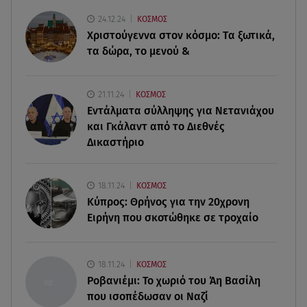
08.08.26 , 15:20
24.12.24
ΚΟΣΜΟΣ
Δούκισσα Νομικού: Από τη Μύκονο «πετάχτηκε»
Χριστούγεννα στον κόσμο: Tα ξωτικά,
στη Γαλλική Πολυνησία!
τα δώρα, το μενού &
08.08.26 , 15:01
Λυκαβηττός: Σε 57χρονη γυναίκα ανήκει η σορός
21.11.24
ΚΟΣΜΟΣ
που βρέθηκε σε σπηλιά
Εντάλματα σύλληψης για Νετανιάχου
και Γκάλαντ από το Διεθνές
08.08.26 , 14:50
Δικαστήριο
Κατερίνα Καινούργιου: Η Πάρος και το cool
φορμάκι της κορούλας της!
18.11.24
ΚΟΣΜΟΣ
08.08.26 , 14:25
Κύπρος: Θρήνος για την 20χρονη
Καιρός: Σε πορτοκαλί συναγερμό η χώρα για
Ειρήνη που σκοτώθηκε σε τροχαίο
φωτιές τα επόμενα 24ωρα
08.08.26 , 14:00
18.11.24
ΚΟΣΜΟΣ
Summer fling: Γιατί να πεις ναι σε έναν
Ροβανιέμι: Το χωριό του Άη Βασίλη
καλοκαιρινό έρωτα
που ισοπέδωσαν οι Ναζί