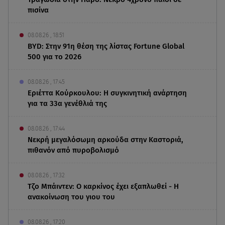
πισίνα
08.08.26 , 18:51
BYD: Στην 91η θέση της λίστας Fortune Global
500 για το 2026
08.08.26 , 17:45
Εριέττα Κούρκουλου: Η συγκινητική ανάρτηση
για τα 33α γενέθλιά της
08.08.26 , 17:44
Νεκρή μεγαλόσωμη αρκούδα στην Καστοριά,
πιθανόν από πυροβολισμό
08.08.26 , 17:32
Τζο Μπάιντεν: Ο καρκίνος έχει εξαπλωθεί - Η
ανακοίνωση του γιου του
08.08.26 , 17:20