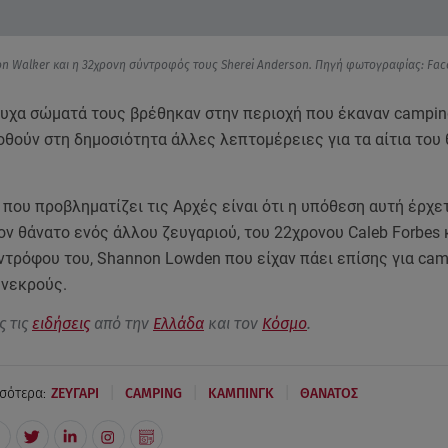
n Walker και η 32χρονη σύντροφός τους Sherei Anderson. Πηγή φωτογραφίας: Fa
ψυχα σώματά τους βρέθηκαν στην περιοχή που έκαναν campin
θούν στη δημοσιότητα άλλες λεπτομέρειες για τα αίτια του
που προβληματίζει τις Αρχές είναι ότι η υπόθεση αυτή έρχετ
ον θάνατο ενός άλλου ζευγαριού, του 22χρονου Caleb Forbes 
ντρόφου του, Shannon Lowden που είχαν πάει επίσης για ca
 νεκρούς.
ς τις
ειδήσεις
από την
Ελλάδα
και τον
Κόσμο
.
|
|
|
σότερα:
ΖΕΥΓΑΡΙ
CAMPING
ΚΑΜΠΙΝΓΚ
ΘΑΝΑΤΟΣ