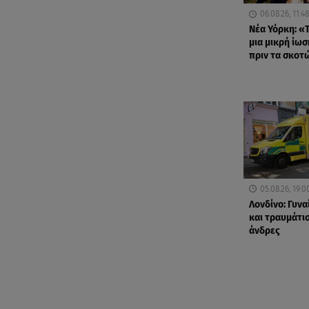
06.08.26, 11:48
Νέα Υόρκη: «Τ
μια μικρή ίωσ
πριν τα σκοτ
05.08.26, 19:0
Λονδίνο: Γυνα
και τραυμάτισ
άνδρες