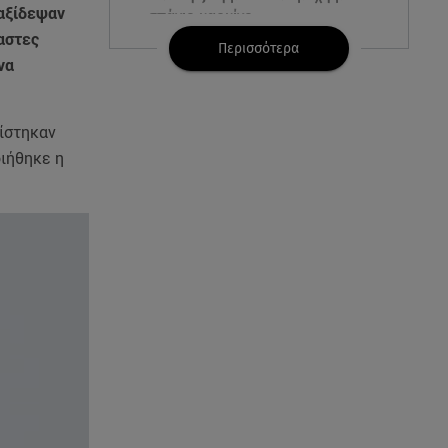
ταξίδεψαν
σπάνιο καρκίνο
αστες
Περισσότερα
να
07.08.26 , 09:38
Στη φυλακή ο δήμαρχος
Στυλίδας και άλλοι δύο για τη
φωτιά στη Βοιωτία
νίστηκαν
οιήθηκε η
07.08.26 , 09:29
Ανδρομάχη: «Συγγνώμη. Δεν
μπόρεσα να ανταπεξέλθω»
07.08.26 , 09:23
Γουδή: Γυναίκα έπεσε από τον
5ο όροφο πολυκατοικίας
07.08.26 , 09:03
Η «καταραμένη»​​​​​​​ ζωή της
Ελίζαμπεθ Τέιλορ