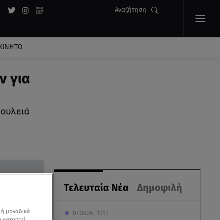
Αναζήτηση
ΚΙΝΗΤΟ
ν για
δουλειά
Τελευταία Νέα
Δημοφιλή
 ή μοναδικά
07.08.26 , 10:17
α καταστεί