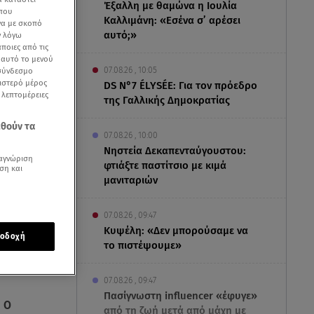
Έξαλλη με θαμώνα η Ιουλία
 που
Καλλιμάνη: «Εσένα σ’ αρέσει
να με σκοπό
αυτό;»
ν λόγω
ποιες από τις
ε αυτό το μενού
07.08.26 , 10:05
 σύνδεσμο
ριστερό μέρος
DS N°7 ÉLYSÉE: Για τον πρόεδρο
ς λεπτομέρειες
της Γαλλικής Δημοκρατίας
εθούν τα
07.08.26 , 10:00
Νηστεία Δεκαπενταύγουστου:
αγνώριση
φτιάξτε παστίτσιο με κιμά
ση και
μανιταριών
07.08.26 , 09:47
Κυψέλη: «Δεν μπορούσαμε να
οδοχή
το πιστέψουμε»
07.08.26 , 09:47
Πασίγνωστη influencer «έφυγε»
. Ο
από τη ζωή μετά από μάχη με