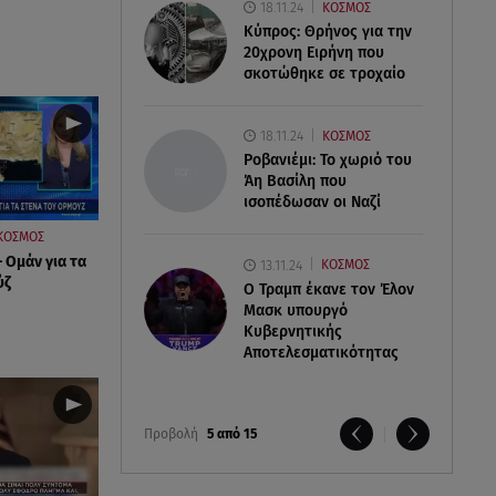
18.11.24
ΚΟΣΜΟΣ
Κύπρος: Θρήνος για την
20χρονη Ειρήνη που
σκοτώθηκε σε τροχαίο
18.11.24
ΚΟΣΜΟΣ
Ροβανιέμι: Το χωριό του
Άη Βασίλη που
ισοπέδωσαν οι Ναζί
ΚΟΣΜΟΣ
 Ομάν για τα
13.11.24
ΚΟΣΜΟΣ
ύζ
O Τραμπ έκανε τον Έλον
Μασκ υπουργό
Κυβερνητικής
Αποτελεσματικότητας
Προβολή
5 από 15