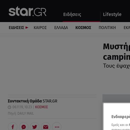
Αθλητικά
Quiz
Ειδήσεις
Lifestyle
Αυτοκίνητο
ΕΙΔΗΣΕΙΣ
ΚΑΙΡΟΣ
ΕΛΛΑΔΑ
ΚΟΣΜΟΣ
ΠΟΛΙΤΙΚΗ
ΕΚ
Μυστήρ
campin
Τους έψαχ
Συντακτική Ομάδα
STAR.GR
06.11.19, 10:23
ΚΟΣΜΟΣ
Πηγή: DAILY MAIL
Ενδιαφερό
Εμείς και οι
αναγνωριστι