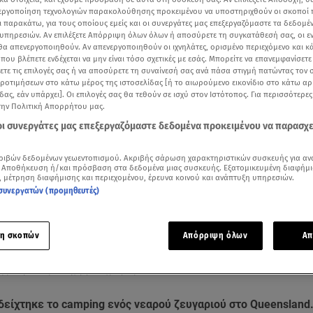
νεργοποίηση τεχνολογιών παρακολούθησης προκειμένου να υποστηριχθούν οι σκοποί
ι παρακάτω, για τους οποίους εμείς και οι συνεργάτες μας επεξεργαζόμαστε τα δεδομέ
υπηρεσιών. Αν επιλέξετε Απόρριψη όλων όλων ή αποσύρετε τη συγκατάθεσή σας, οι ε
 θα απενεργοποιηθούν. Αν απενεργοποιηθούν οι ιχνηλάτες, ορισμένο περιεχόμενο και κά
 που βλέπετε ενδέχεται να μην είναι τόσο σχετικές με εσάς. Μπορείτε να επανεμφανίσετ
ξετε τις επιλογές σας ή να αποσύρετε τη συναίνεσή σας ανά πάσα στιγμή πατώντας τον
προτιμήσεων στο κάτω μέρος της ιστοσελίδας [ή το αιωρούμενο εικονίδιο στο κάτω α
δας, εάν υπάρχει]. Οι επιλογές σας θα τεθούν σε ισχύ στον Ιστότοπος. Για περισσότερε
την Πολιτική Απορρήτου μας.
 οι συνεργάτες μας επεξεργαζόμαστε δεδομένα προκειμένου να παρασχ
ριβών δεδομένων γεωεντοπισμού. Ακριβής σάρωση χαρακτηριστικών συσκευής για αν
 Αποθήκευση ή/και πρόσβαση στα δεδομένα μιας συσκευής. Εξατομικευμένη διαφήμι
ότερα άρθρα μας στην αναζήτηση σας
, μέτρηση διαφήμισης και περιεχομένου, έρευνα κοινού και ανάπτυξη υπηρεσιών.
.gr στις επιλογές σας
συνεργατών (προμηθευτές)
Δείτε περισσότερα άρθρα μας στα αποτελέσματα αναζήτησης
Add star.gr on Google
η σκοπών
Απόρριψη όλων
Απ
υ βρέθηκε νεκρό. Πηγή φωτογραφίας: Facebook
δείχτηκε το camping ενός νεαρού ζευγαριού στο Queensland