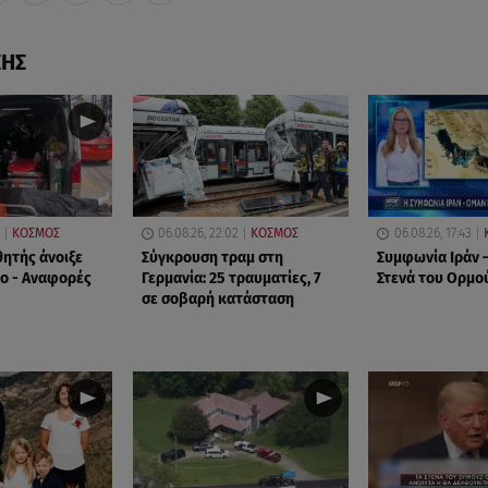
ΣΗΣ
ΚΟΣΜΟΣ
06.08.26, 22:02
ΚΟΣΜΟΣ
06.08.26, 17:43
θητής άνοιξε
Σύγκρουση τραμ στη
Συμφωνία Ιράν –
ίο - Αναφορές
Γερμανία: 25 τραυματίες, 7
Στενά του Ορμο
σε σοβαρή κατάσταση