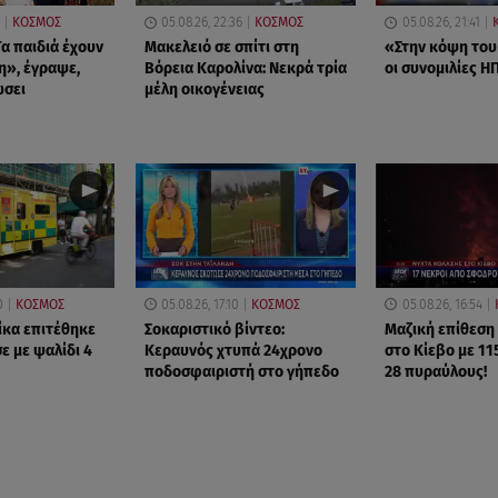
ΚΟΣΜΟΣ
05.08.26, 22:36
ΚΟΣΜΟΣ
05.08.26, 21:41
α παιδιά έχουν
Μακελειό σε σπίτι στη
«Στην κόψη του
η», έγραψε,
Βόρεια Καρολίνα: Νεκρά τρία
οι συνομιλίες ΗΠ
ώσει
μέλη οικογένειας
0
ΚΟΣΜΟΣ
05.08.26, 17:10
ΚΟΣΜΟΣ
05.08.26, 16:54
ίκα επιτέθηκε
Σοκαριστικό βίντεο:
Μαζική επίθεση
ε με ψαλίδι 4
Κεραυνός χτυπά 24χρονο
στο Κίεβο με 11
ποδοσφαιριστή στο γήπεδο
28 πυραύλους!