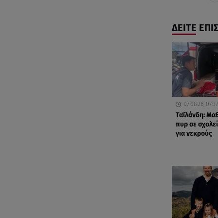
ΔΕΙΤΕ ΕΠΙ
07.08.26, 07:37
Ταϊλάνδη: Μα
πυρ σε σχολε
για νεκρούς