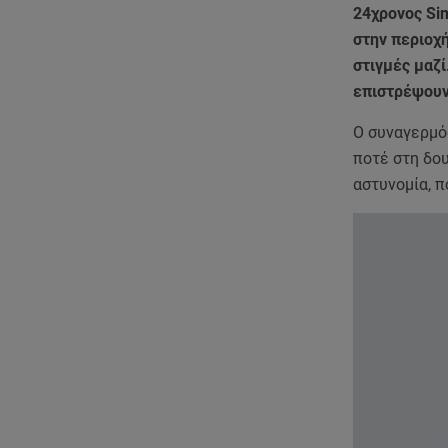
24χρονος Si
στην περιοχ
στιγμές μαζί
επιστρέψουν
Ο συναγερμό
ποτέ στη δου
αστυνομία, π