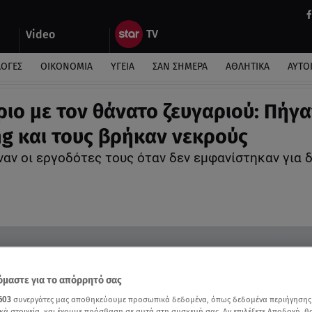
Video
ΛΟΓΕΣ
ΟΙΚΟΝΟΜΙΑ
ΥΓΕΙΑ
ΣΑΝ ΣΗΜΕΡΑ
ΑΘΛΗΤΙΚΑ
ΑΥΤΟ
ιο με τον θάνατο ζευγαριού: Πήγα
g και τους βρήκαν νεκρούς
ναν οι εργοδότες τους όταν δεν εμφανίστηκαν για 
μαστε για το απόρρητό σας
603
συνεργάτες μας αποθηκεύουμε προσωπικά δεδομένα, όπως δεδομένα περιήγησης
κά στοιχεία, και έχουμε πρόσβαση σε αυτά στη συσκευή σας. Αν επιλέξετε Αποδοχή, θ