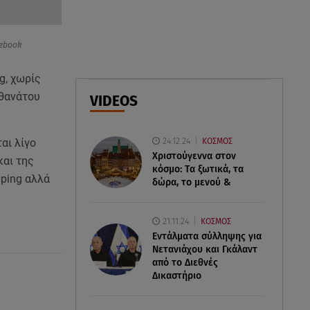
07.08.26 , 03:00
Εορτολόγιο: Ποιοι γιορτάζουν
στις 7 Αυγούστου
cebook
g, χωρίς
06.08.26 , 23:41
Βασιλική Ανδρίτσου: Ξεκίνησε
 θανάτου
VIDEOS
τις διακοπές με τον σύζυγο και
την κορούλα της
24.12.24
ΚΟΣΜΟΣ
αι λίγο
Χριστούγεννα στον
και της
κόσμο: Tα ξωτικά, τα
mping αλλά
δώρα, το μενού &
21.11.24
ΚΟΣΜΟΣ
Εντάλματα σύλληψης για
Νετανιάχου και Γκάλαντ
από το Διεθνές
Δικαστήριο