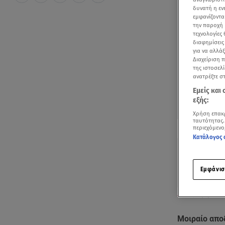
δυνατή η ε
εμφανίζοντα
την παροχή 
τεχνολογίες
διαφημίσεις
για να αλλά
Διαχείριση 
της ιστοσελί
ανατρέξτε σ
Εμείς και
εξής:
Χρήση επακ
ταυτότητας.
Δείτε περισσ
περιεχόμενο
Πρόσθηκη star
Κατάλογος 
Εμφάνισ
To ζευγάρι πο
Μοιραίο απο