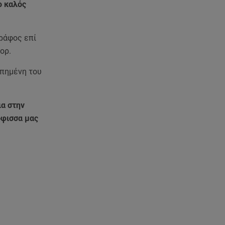
τον Νίκο Μουτσινά - Πού
ο καλός
βρίσκονται;
γράφος επί
08.08.26 , 16:00
Back to black: η διαχρονική αξία
ορ.
του μαύρου στην καλοκαιρινή
γκαρνταρόμπα
απημένη του
08.08.26 , 15:20
ια στην
Δούκισσα Νομικού: Από τη
Μύκονο «πετάχτηκε» στη
όφισσα μας
Γαλλική Πολυνησία!
08.08.26 , 15:01
Λυκαβηττός: Σε 57χρονη
γυναίκα ανήκει η σορός που
βρέθηκε σε σπηλιά
08.08.26 , 14:50
Κατερίνα Καινούργιου: Η Πάρος