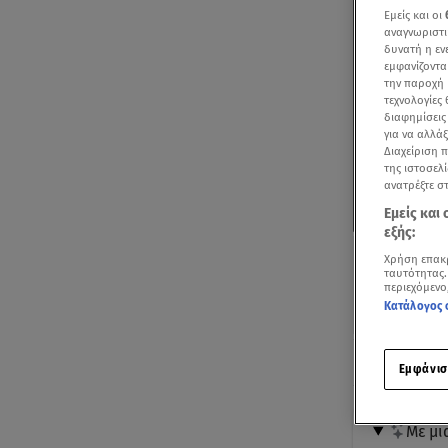
Εμείς και οι
αναγνωριστι
δυνατή η ε
εμφανίζοντα
την παροχή 
τεχνολογίες
διαφημίσεις
για να αλλά
Διαχείριση 
της ιστοσελί
ανατρέξτε σ
Εμείς και
εξής:
Χρήση επακ
ταυτότητας.
περιεχόμενο
Κατάλογος 
Ακούστ
Εμφάνισ
Με μι