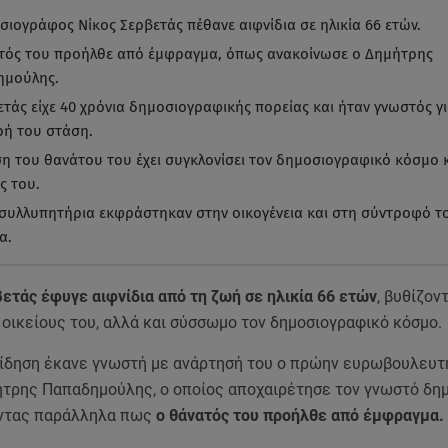
σιογράφος Νίκος Σερβετάς πέθανε αιφνίδια σε ηλικία 66 ετών.
τός του προήλθε από έμφραγμα, όπως ανακοίνωσε ο Δημήτρης
ημούλης.
ετάς είχε 40 χρόνια δημοσιογραφικής πορείας και ήταν γνωστός γι
ρή του στάση.
ση του θανάτου του έχει συγκλονίσει τον δημοσιογραφικό κόσμο 
ς του.
συλλυπητήρια εκφράστηκαν στην οικογένεια και στη σύντροφό τ
α.
ετάς έφυγε αιφνίδια από τη ζωή σε ηλικία 66 ετών
, βυθίζον
οικείους του, αλλά και σύσσωμο τον δημοσιογραφικό κόσμο.
είδηση έκανε γνωστή με ανάρτησή του ο πρώην ευρωβουλευτ
ήτρης Παπαδημούλης, ο οποίος αποχαιρέτησε τον γνωστό δη
ντας παράλληλα πως
ο θάνατός του προήλθε από έμφραγμα.