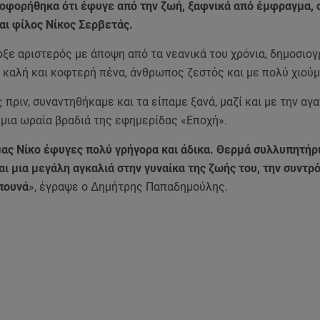
οφορήθηκα ότι έφυγε από την ζωή, ξαφνικά από έμφραγμα, 
αι φίλος Νίκος Σερβετάς.
ξε αριστερός με άποψη από τα νεανικά του χρόνια, δημοσιο
ε καλή και κοφτερή πένα, άνθρωπος ζεστός και με πολύ χιούμ
 πριν, συναντηθήκαμε και τα είπαμε ξανά, μαζί και με την αγ
 μια ωραία βραδιά της εφημερίδας «Εποχή».
ας Νίκο έφυγες πολύ γρήγορα και άδικα. Θερμά συλλυπητήρ
αι μια μεγάλη αγκαλιά στην γυναίκα της ζωής του, την συντρ
πουνά
», έγραψε ο Δημήτρης Παπαδημούλης.