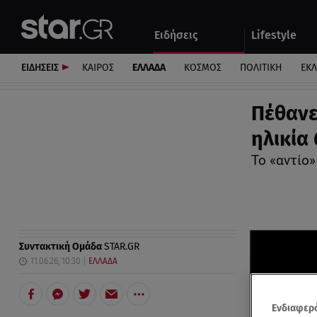
Αθλητικά
Quiz
Ειδήσεις
Lifestyle
Αυτοκίνητο
ΕΙΔΗΣΕΙΣ
ΚΑΙΡΟΣ
ΕΛΛΑΔΑ
ΚΟΣΜΟΣ
ΠΟΛΙΤΙΚΗ
ΕΚ
Πέθανε
ηλικία
Το «αντίο
Συντακτική Ομάδα
STAR.GR
11.06.26, 10:30
ΕΛΛΑΔΑ
Ενδιαφερό