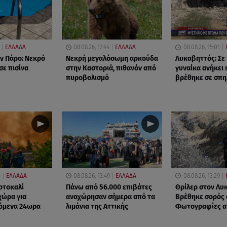
ΕΛΛΑΔΑ
08.08.26, 17:44
ΕΛΛΑΔΑ
08.08.26, 15:01
ν Πάρο: Νεκρό
Νεκρή μεγαλόσωμη αρκούδα
Λυκαβηττός: Σε
σε πισίνα
στην Καστοριά, πιθανόν από
γυναίκα ανήκει 
πυροβολισμό
βρέθηκε σε σπη
5
ΕΛΛΑΔΑ
08.08.26, 13:49
ΕΛΛΑΔΑ
08.08.26, 13:29
ορτοκαλί
Πάνω από 56.000 επιβάτες
Θρίλερ στον Λυ
χώρα για
αναχώρησαν σήμερα από τα
Βρέθηκε σορός 
πόμενα 24ωρα
λιμάνια της Αττικής
Φωτογραφίες α