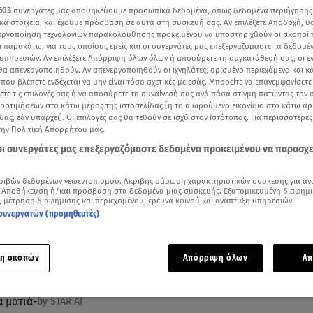
603
συνεργάτες μας αποθηκεύουμε προσωπικά δεδομένα, όπως δεδομένα περιήγησης
κά στοιχεία, και έχουμε πρόσβαση σε αυτά στη συσκευή σας. Αν επιλέξετε Αποδοχή, θ
νεργοποίηση τεχνολογιών παρακολούθησης προκειμένου να υποστηριχθούν οι σκοποί
ι παρακάτω, για τους οποίους εμείς και οι συνεργάτες μας επεξεργαζόμαστε τα δεδομέ
υπηρεσιών. Αν επιλέξετε Απόρριψη όλων όλων ή αποσύρετε τη συγκατάθεσή σας, οι ε
 θα απενεργοποιηθούν. Αν απενεργοποιηθούν οι ιχνηλάτες, ορισμένο περιεχόμενο και κά
 που βλέπετε ενδέχεται να μην είναι τόσο σχετικές με εσάς. Μπορείτε να επανεμφανίσετ
ξετε τις επιλογές σας ή να αποσύρετε τη συναίνεσή σας ανά πάσα στιγμή πατώντας τον
προτιμήσεων στο κάτω μέρος της ιστοσελίδας [ή το αιωρούμενο εικονίδιο στο κάτω α
δας, εάν υπάρχει]. Οι επιλογές σας θα τεθούν σε ισχύ στον Ιστότοπος. Για περισσότερε
την Πολιτική Απορρήτου μας.
 οι συνεργάτες μας επεξεργαζόμαστε δεδομένα προκειμένου να παρασχ
Δείτε περισσότερα άρθρα μας στα αποτελέσματα αναζήτησης
ριβών δεδομένων γεωεντοπισμού. Ακριβής σάρωση χαρακτηριστικών συσκευής για αν
 Αποθήκευση ή/και πρόσβαση στα δεδομένα μιας συσκευής. Εξατομικευμένη διαφήμι
, μέτρηση διαφήμισης και περιεχομένου, έρευνα κοινού και ανάπτυξη υπηρεσιών.
Add star.gr on Google
συνεργατών (προμηθευτές)
ε το άρθρο
1:00
λεπτά
η σκοπών
Απόρριψη όλων
Απ
α ματιά
-
by STAR AI