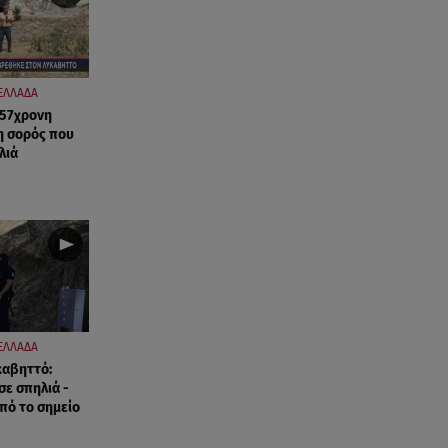
ΕΛΛΑΔΑ
 57χρονη
η σορός που
λιά
ΕΛΛΑΔΑ
καβηττό:
σε σπηλιά -
πό το σημείο