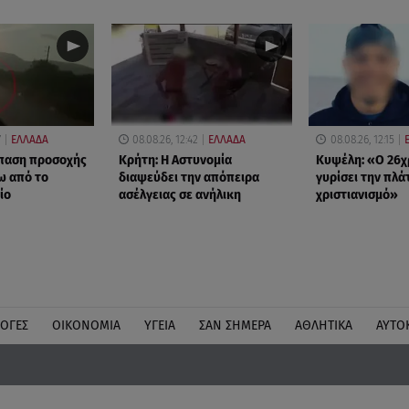
7
ΕΛΛΑΔΑ
08.08.26, 12:42
ΕΛΛΑΔΑ
08.08.26, 12:15
σπαση προσοχής
Κρήτη: Η Αστυνομία
Κυψέλη: «Ο 26χ
ω από το
διαψεύδει την απόπειρα
γυρίσει την πλά
ίο
ασέλγειας σε ανήλικη
χριστιανισμό»
ΛΟΓΕΣ
ΟΙΚΟΝΟΜΙΑ
ΥΓΕΙΑ
ΣΑΝ ΣΗΜΕΡΑ
ΑΘΛΗΤΙΚΑ
ΑΥΤΟ