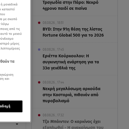
Τραγωδία στην Πάρο: Νεκρό
 ή μοναδικά
4χρονο παιδί σε πισίνα
α καταστεί
 που
να με σκοπό
08.08.26 , 18:51
ν λόγω
BYD: Στην 91η θέση της λίστας
ποιες από τις
ε αυτό το μενού
Fortune Global 500 για το 2026
 σύνδεσμο
ριστερό μέρος
ς λεπτομέρειες
08.08.26 , 17:45
Εριέττα Κούρκουλου: Η
εθούν τα
συγκινητική ανάρτηση για τα
33α γενέθλιά της
αγνώριση
ση και
08.08.26 , 17:44
Νεκρή μεγαλόσωμη αρκούδα
στην Καστοριά, πιθανόν από
πυροβολισμό
οδοχή
08.08.26 , 17:32
Τζο Μπάιντεν: Ο καρκίνος έχει
εξαπλωθεί - Η ανακοίνωση του