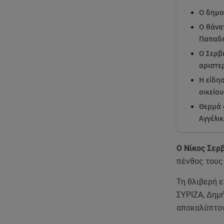
Ο δημο
Ο θάνα
Παπαδ
Ο Σερβ
αριστε
Η είδη
οικείου
Θερμά 
Αγγέλικ
Ο Νίκος Σερβ
πένθος τους 
Τη θλιβερή 
ΣΥΡΙΖΑ, Δημ
αποκαλύπτο