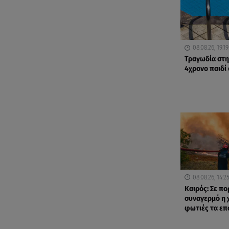
08.08.26, 19:19
Τραγωδία στη
4χρονο παιδί 
08.08.26, 14:2
Καιρός: Σε π
συναγερμό η 
φωτιές τα ε