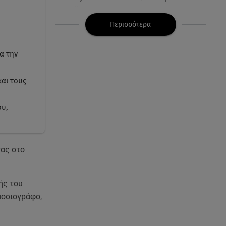
γιου του
Περισσότερα
08.08.26 , 17:20
Ανδρομάχη: «Είσαι το φως στη
α την
ζωή μου» – Η νέα ανάρτηση με
τον γιο της
και τους
08.08.26 , 16:52
Δανάη Μπακογιάννη: Η κόρη
ου,
του Κώστα Μπακογιάννη έκανε
πανελλήνιο ρεκόρ
08.08.26 , 16:45
τας στο
Πένθος για τον Λιονέλ Μέσι -
Πέθανε ο πατέρας του Χόρχε
στα 68 του χρόνια
ής του
μοσιογράφο,
08.08.26 , 16:07
Ευγενία Σαμαρά: Διακοπάρει με