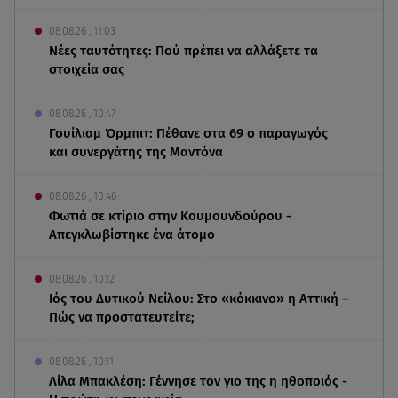
08.08.26 , 11:03
Νέες ταυτότητες: Πού πρέπει να αλλάξετε τα
στοιχεία σας
08.08.26 , 10:47
Γουίλιαμ Όρμπιτ: Πέθανε στα 69 ο παραγωγός
και συνεργάτης της Μαντόνα
08.08.26 , 10:46
Φωτιά σε κτίριο στην Κουμουνδούρου -
Απεγκλωβίστηκε ένα άτομο
08.08.26 , 10:12
Ιός του Δυτικού Νείλου: Στο «κόκκινο» η Αττική –
Πώς να προστατευτείτε;
08.08.26 , 10:11
Λίλα Μπακλέση: Γέννησε τον γιο της η ηθοποιός -