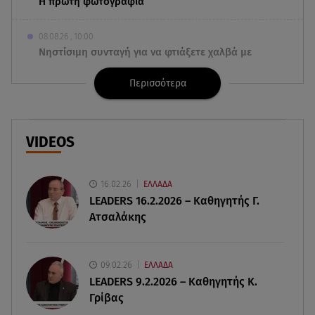
Η πρώτη φωτογραφία
08.08.26 , 10:00
Νηστίσιμη συνταγή για να φτιάξετε χαλβά με
σοκολάτα και πορτοκάλι
Περισσότερα
08.08.26 , 09:26
Φωτιά Αττικοβοιωτία: Απελευθερώθηκε ενέργεια
ίση με 6 βόμβες Χιροσίμα
VIDEOS
08.08.26 , 09:05
BMW: Οι πωλήσεις και η συμφωνία με τους
16.02.26
ΕΛΛΑΔΑ
εργαζόμενους
LEADERS 16.2.2026 – Καθηγητής Γ.
Ατσαλάκης
08.08.26 , 09:03
8 Αυγούστου: Σήμερα η Παγκόσμια Ημέρα Γάτας
09.02.26
ΕΛΛΑΔΑ
LEADERS 9.2.2026 – Καθηγητής Κ.
08.08.26 , 08:47
Γρίβας
Καιρός Δεκαπενταύγουστος: Βοριάδες έως 9
μποφόρ και πτώση θερμοκρασίας