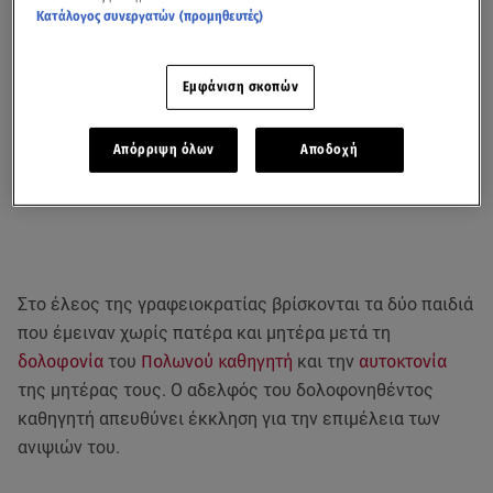
Κατάλογος συνεργατών (προμηθευτές)
Εμφάνιση σκοπών
Απόρριψη όλων
Αποδοχή
Στο έλεος της γραφειοκρατίας βρίσκονται τα δύο παιδιά
που έμειναν χωρίς πατέρα και μητέρα μετά τη
δολοφονία
του
Πολωνού καθηγητή
και την
αυτοκτονία
της μητέρας τους. Ο αδελφός του δολοφονηθέντος
καθηγητή απευθύνει έκκληση για την επιμέλεια των
ανιψιών του.