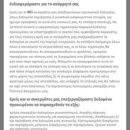
Ενδιαφερόμαστε για το απόρρητό σας
Εμείς και οι
603
συνεργάτες μας αποθηκεύουμε προσωπικά δεδομένα,
όπως δεδομένα περιήγησης ή μοναδικά αναγνωριστικά στοιχεία, και
έχουμε πρόσβαση σε αυτά στη συσκευή σας. Αν επιλέξετε Αποδοχή, θα
καταστεί δυνατή η ενεργοποίηση τεχνολογιών παρακολούθησης
προκειμένου να υποστηριχθούν οι σκοποί που εμφανίζονται παρακάτω,
για τους οποίους εμείς και οι συνεργάτες μας επεξεργαζόμαστε τα
δεδομένα με σκοπό την παροχή υπηρεσιών. Αν επιλέξετε Απόρριψη όλων
όλων ή αποσύρετε τη συγκατάθεσή σας, οι εν λόγω τεχνολογίες θα
απενεργοποιηθούν. Αν απενεργοποιηθούν οι ιχνηλάτες, ορισμένο
περιεχόμενο και κάποιες από τις διαφημίσεις που βλέπετε ενδέχεται να
μην είναι τόσο σχετικές με εσάς. Μπορείτε να επανεμφανίσετε αυτό το
μενού για να αλλάξετε τις επιλογές σας ή να αποσύρετε τη συναίνεσή σας
ανά πάσα στιγμή πατώντας τον σύνδεσμο Διαχείριση προτιμήσεων στο
κάτω μέρος της ιστοσελίδας [ή το αιωρούμενο εικονίδιο στο κάτω
αριστερό μέρος της ιστοσελίδας, εάν υπάρχει]. Οι επιλογές σας θα τεθούν
σε ισχύ στον Ιστότοπος. Για περισσότερες λεπτομέρειες ανατρέξτε στην
Πολιτική Απορρήτου μας.
Εμείς και οι συνεργάτες μας επεξεργαζόμαστε δεδομένα
προκειμένου να παρασχεθούν τα εξής:
Χρήση επακριβών δεδομένων γεωεντοπισμού. Ακριβής σάρωση
χαρακτηριστικών συσκευής για αναγνώριση ταυτότητας. Αποθήκευση ή/
και πρόσβαση στα δεδομένα μιας συσκευής. Εξατομικευμένη διαφήμιση
και περιεχόμενο, μέτρηση διαφήμισης και περιεχομένου, έρευνα κοινού
και ανάπτυξη υπηρεσιών.