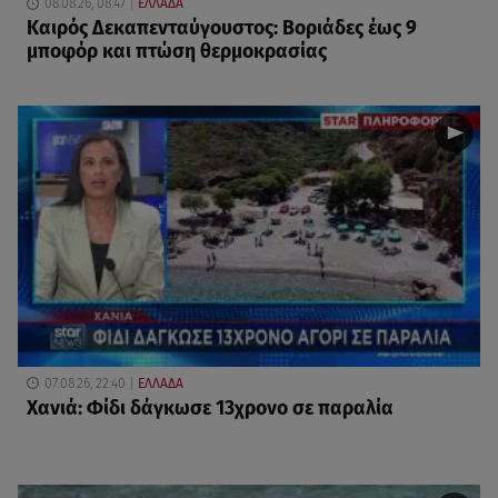
08.08.26, 08:47
ΕΛΛΑΔΑ
Καιρός Δεκαπενταύγουστος: Βοριάδες έως 9
μποφόρ και πτώση θερμοκρασίας
07.08.26, 22:40
ΕΛΛΑΔΑ
Χανιά: Φίδι δάγκωσε 13χρονο σε παραλία