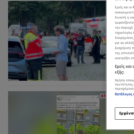
Εμείς και οι
αναγνωριστι
δυνατή η ε
εμφανίζοντα
την παροχή 
τεχνολογίες
διαφημίσεις
για να αλλά
Διαχείριση 
της ιστοσελί
ανατρέξτε σ
Εμείς και
εξής:
Χρήση επακ
ταυτότητας.
περιεχόμενο
Κατάλογος 
Εμφάνισ