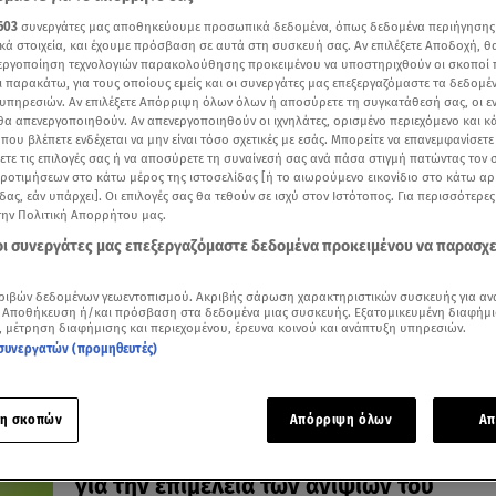
603
συνεργάτες μας αποθηκεύουμε προσωπικά δεδομένα, όπως δεδομένα περιήγησης
κά στοιχεία, και έχουμε πρόσβαση σε αυτά στη συσκευή σας. Αν επιλέξετε Αποδοχή, θ
νεργοποίηση τεχνολογιών παρακολούθησης προκειμένου να υποστηριχθούν οι σκοποί
ι παρακάτω, για τους οποίους εμείς και οι συνεργάτες μας επεξεργαζόμαστε τα δεδομέ
30.06.26, 09:28
υπηρεσιών. Αν επιλέξετε Απόρριψη όλων όλων ή αποσύρετε τη συγκατάθεσή σας, οι ε
Γερμανία: Είχε διαμάχη για την επιμέλεια
 θα απενεργοποιηθούν. Αν απενεργοποιηθούν οι ιχνηλάτες, ορισμένο περιεχόμενο και κά
 που βλέπετε ενδέχεται να μην είναι τόσο σχετικές με εσάς. Μπορείτε να επανεμφανίσετ
κόρης του και σκότωσε 6 άτομα
ξετε τις επιλογές σας ή να αποσύρετε τη συναίνεσή σας ανά πάσα στιγμή πατώντας τον
Πολύνεκρη επίθεση σε κέντρο φροντίδας ανηλίκων απ
προτιμήσεων στο κάτω μέρος της ιστοσελίδας [ή το αιωρούμενο εικονίδιο στο κάτω α
45χρονο
δας, εάν υπάρχει]. Οι επιλογές σας θα τεθούν σε ισχύ στον Ιστότοπος. Για περισσότερε
την Πολιτική Απορρήτου μας.
 οι συνεργάτες μας επεξεργαζόμαστε δεδομένα προκειμένου να παρασχ
ριβών δεδομένων γεωεντοπισμού. Ακριβής σάρωση χαρακτηριστικών συσκευής για αν
 Αποθήκευση ή/και πρόσβαση στα δεδομένα μιας συσκευής. Εξατομικευμένη διαφήμι
, μέτρηση διαφήμισης και περιεχομένου, έρευνα κοινού και ανάπτυξη υπηρεσιών.
συνεργατών (προμηθευτές)
η σκοπών
Απόρριψη όλων
Απ
09.06.26, 15:32
Έκκληση του αδερφού του Πολωνού κα
για την επιμέλεια των ανιψιών του