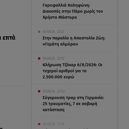
Γαρυφαλλιά Καληφώνη:
Διακοπές στην Πάρο χωρίς τον
Χρήστο Μάστορα
06.08.26 , 22:12
 επτά
Στην παραλία η Αποστολία Ζώη:
«Γεμάτη αλμύρα»
06.08.26 , 22:10
Κλήρωση Τζόκερ 6/8/2026: Οι
τυχεροί αριθμοί για τα
2.500.000 ευρώ
06.08.26 , 22:02
Σύγκρουση τραμ στη Γερμανία:
25 τραυματίες, 7 σε σοβαρή
κατάσταση
06.08.26 , 21:59