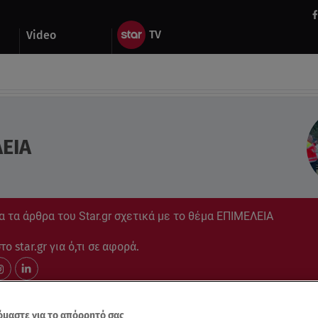
Video
ΕΙΑ
 τα άρθρα του Star.gr σχετικά με το θέμα ΕΠΙΜΕΛΕΙΑ
ο star.gr για ό,τι σε αφορά.
μαστε για το απόρρητό σας