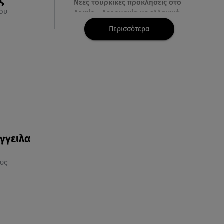
ς
Νέες τουρκικές προκλήσεις στο
ου
Αιγαίο - Αερομαχία με ελληνικά
F-16
Περισσότερα
06.08.26 , 21:31
Τροχαίο για τον Mike - Η
ανακοίνωση του ράπερ στα
social media
06.08.26 , 21:22
Ισραήλ - Κύπρος - Κρήτη: Το
μεγαλύτερο υποθαλάσσιο
καλώδιο στον κόσμο
γγειλα
ους
06.08.26 , 21:07
Motor Oil: Δωρεά
πυροσβεστικών οχημάτων και
εξοπλισμού στον Άγιο Βασίλειο
06.08.26 , 20:49