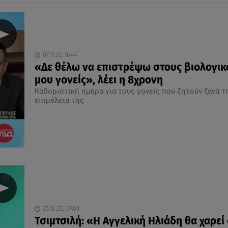
07.11.23, 16:44
«Δε θέλω να επιστρέψω στους βιολογικ
μου γονείς», λέει η 8χρονη
Καθοριστική ημέρα για τους γονείς που ζητούν ξανά τ
επιμέλεια της
25.10.23, 09:09
Τσιμτσιλή: «Η Αγγελική Ηλιάδη θα χαρεί