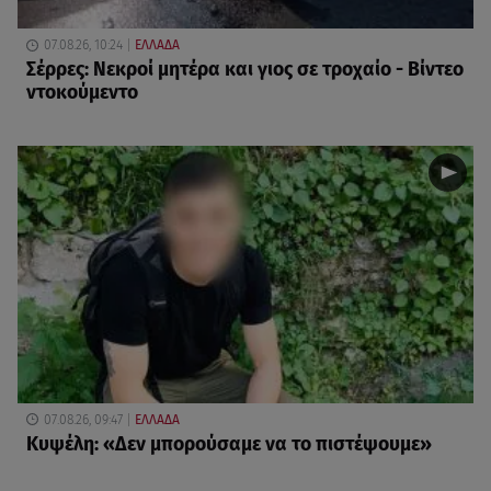
07.08.26, 10:24
ΕΛΛΑΔΑ
Σέρρες: Νεκροί μητέρα και γιος σε τροχαίο - Βίντεο
ντοκούμεντο
07.08.26, 09:47
ΕΛΛΑΔΑ
Κυψέλη: «Δεν μπορούσαμε να το πιστέψουμε»