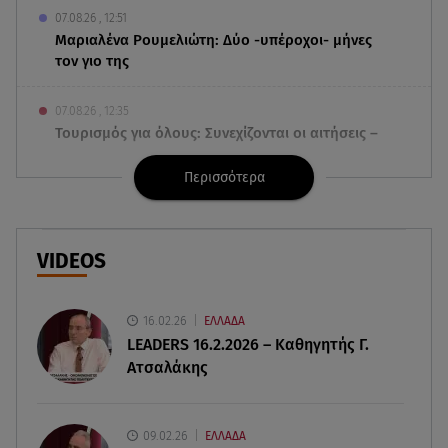
07.08.26 , 12:51
Μαριαλένα Ρουμελιώτη: Δύο -υπέροχοι- μήνες
τον γιο της
07.08.26 , 12:35
Τουρισμός για όλους: Συνεχίζονται οι αιτήσεις –
Ποιοι κάνουν σήμερα
Περισσότερα
07.08.26 , 12:07
Marfin: Προθεσμία για να απολογηθεί πήρε η
46χρονη
VIDEOS
07.08.26 , 12:00
4 (πολύ σημαντικά) πράγματα που
16.02.26
ΕΛΛΑΔΑ
αποκαλύπτουν οι διακοπές για τη σχέση σου
LEADERS 16.2.2026 – Καθηγητής Γ.
Ατσαλάκης
07.08.26 , 11:45
Λένα Σαμαρά: Ράγισαν καρδιές στο ετήσιο
μνημόσυνο
09.02.26
ΕΛΛΑΔΑ