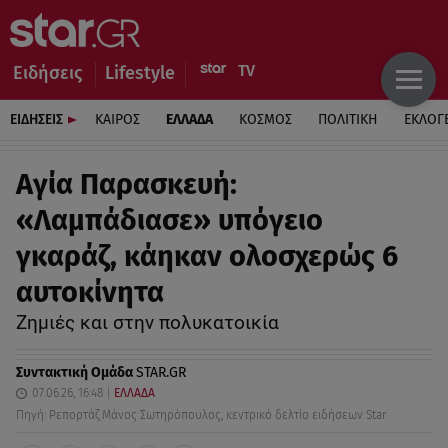
Ειδήσεις
Lifestyle
ΕΙΔΗΣΕΙΣ
ΚΑΙΡΟΣ
ΕΛΛΑΔΑ
ΚΟΣΜΟΣ
ΠΟΛΙΤΙΚΗ
ΕΚΛΟΓ
Αγία Παρασκευή:
«Λαμπάδιασε» υπόγειο
γκαράζ, κάηκαν ολοσχερώς 6
αυτοκίνητα
Ζημιές και στην πολυκατοικία
Συντακτική Ομάδα
STAR.GR
07.06.26, 16:48
ΕΛΛΑΔΑ
Πηγή: Ρεπορτάζ Μάνος Σωτηρόπουλος, κεντρικό δελτίο ειδήσεων Star