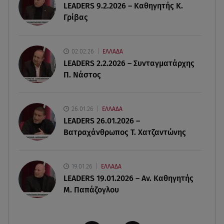
LEADERS 9.2.2026 – Καθηγητής Κ.
Γρίβας
07.08.26 , 11:18
Leapmotor T03: Τώρα με 16.190 ευρώ
02.02.26
ΕΛΛΑΔΑ
07.08.26 , 11:17
LEADERS 2.2.2026 – Συνταγματάρχης
Παρουσιάστρια κοιμήθηκε on air και έγινε viral-
Π. Νάστος
Δείτε το στιγμιότυπο
07.08.26 , 11:13
26.01.26
ΕΛΛΑΔΑ
Stars System: Γιορτάζει 20 χρόνια και γίνεται
LEADERS 26.01.2026 –
καθημερινό στο Star
Βατραχάνθρωπος Τ. Χατζαντώνης
19.01.26
ΕΛΛΑΔΑ
LEADERS 19.01.2026 – Αν. Καθηγητής
Μ. Παπάζογλου