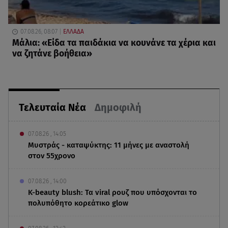
07.08.26, 08:07
ΕΛΛΑΔΑ
Μάλια: «Είδα τα παιδάκια να κουνάνε τα χέρια και
να ζητάνε βοήθεια»
Τελευταία Νέα
Δημοφιλή
07.08.26 , 14:05
Μυστράς - καταψύκτης: 11 μήνες με αναστολή
στον 55χρονο
07.08.26 , 14:00
K-beauty blush: Τα viral ρουζ που υπόσχονται το
πολυπόθητο κορεάτικο glow