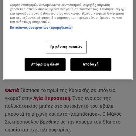
Χρήση επακριβών δεδομένων γεωεντοπισμού. Ακριβής σάρωση
χαρακτηριστικών συσκευής για αναγνώριση ταυτότητας. Αποθήκευση ή/
και πρόσβαση στα δεδομένα μιας συσκευής. Εξατομικευμένη διαφήμιση
και περιεχόμενο, μέτρηση διαφήμισης και περιεχομένου, έρευνα κοινού
και ανάπτυξη υπηρεσιών.
Κατάλογος συνεργατών (προμηθευτές)
Εμφάνιση σκοπών
Απόρριψη όλων
Αποδοχή
Φωτιά
ξέσπασε το πρωί της Κυριακής σε υπόγειο
γκαράζ στην
Αγία Παρασκευή
. Ένας ένοικος της
πολυκατοικίας μπήκε στο αυτοκίνητό του, έβαλε
μπροστά τη μηχανή και αυτό «λαμπάδιασε». Ο Μάνος
Σωτηρόπουλος βρέθηκε με την κάμερα του Star στο
σημείο και έχει πληροφορίες.