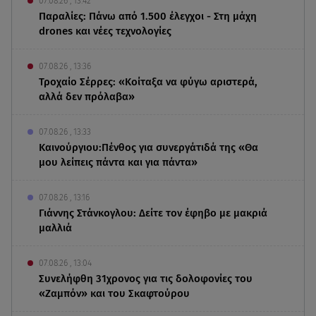
07.08.26 , 13:42
Παραλίες: Πάνω από 1.500 έλεγχοι - Στη μάχη
drones και νέες τεχνολογίες
07.08.26 , 13:36
Τροχαίο Σέρρες: «Κοίταξα να φύγω αριστερά,
αλλά δεν πρόλαβα»
07.08.26 , 13:33
Καινούργιου:Πένθος για συνεργάτιδά της «Θα
μου λείπεις πάντα και για πάντα»
07.08.26 , 13:16
Γιάννης Στάνκογλου: Δείτε τον έφηβο με μακριά
μαλλιά
07.08.26 , 13:04
Συνελήφθη 31χρονος για τις δολοφονίες του
«Ζαμπόν» και του Σκαφτούρου