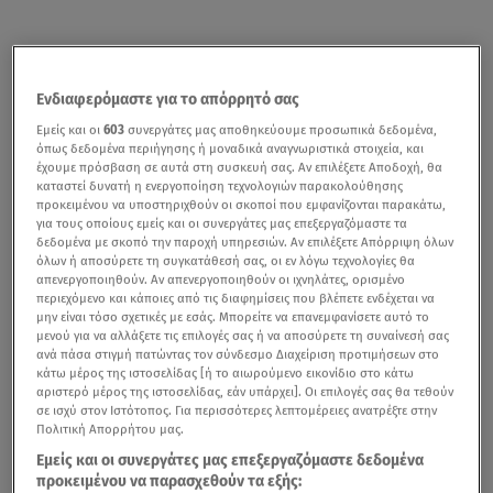
Ενδιαφερόμαστε για το απόρρητό σας
Εμείς και οι
603
συνεργάτες μας αποθηκεύουμε προσωπικά δεδομένα,
όπως δεδομένα περιήγησης ή μοναδικά αναγνωριστικά στοιχεία, και
έχουμε πρόσβαση σε αυτά στη συσκευή σας. Αν επιλέξετε Αποδοχή, θα
καταστεί δυνατή η ενεργοποίηση τεχνολογιών παρακολούθησης
προκειμένου να υποστηριχθούν οι σκοποί που εμφανίζονται παρακάτω,
για τους οποίους εμείς και οι συνεργάτες μας επεξεργαζόμαστε τα
δεδομένα με σκοπό την παροχή υπηρεσιών. Αν επιλέξετε Απόρριψη όλων
όλων ή αποσύρετε τη συγκατάθεσή σας, οι εν λόγω τεχνολογίες θα
απενεργοποιηθούν. Αν απενεργοποιηθούν οι ιχνηλάτες, ορισμένο
περιεχόμενο και κάποιες από τις διαφημίσεις που βλέπετε ενδέχεται να
μην είναι τόσο σχετικές με εσάς. Μπορείτε να επανεμφανίσετε αυτό το
μενού για να αλλάξετε τις επιλογές σας ή να αποσύρετε τη συναίνεσή σας
ανά πάσα στιγμή πατώντας τον σύνδεσμο Διαχείριση προτιμήσεων στο
κάτω μέρος της ιστοσελίδας [ή το αιωρούμενο εικονίδιο στο κάτω
αριστερό μέρος της ιστοσελίδας, εάν υπάρχει]. Οι επιλογές σας θα τεθούν
σε ισχύ στον Ιστότοπος. Για περισσότερες λεπτομέρειες ανατρέξτε στην
Πολιτική Απορρήτου μας.
Εμείς και οι συνεργάτες μας επεξεργαζόμαστε δεδομένα
προκειμένου να παρασχεθούν τα εξής: