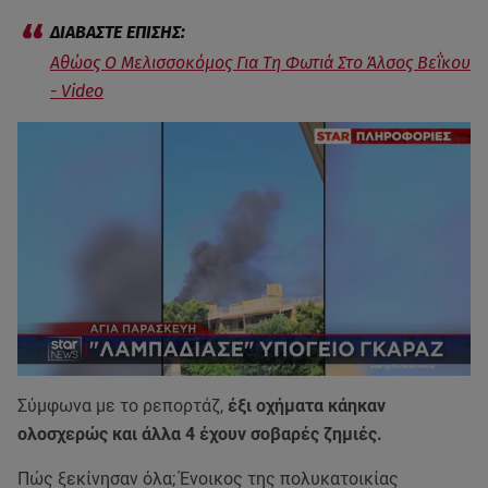
Αθώος Ο Μελισσοκόμος Για Τη Φωτιά Στο Άλσος Βεΐκου
- Video
Σύμφωνα με το ρεπορτάζ,
έξι οχήματα κάηκαν
ολοσχερώς και άλλα 4 έχουν σοβαρές ζημιές.
Πώς ξεκίνησαν όλα; Ένοικος της πολυκατοικίας