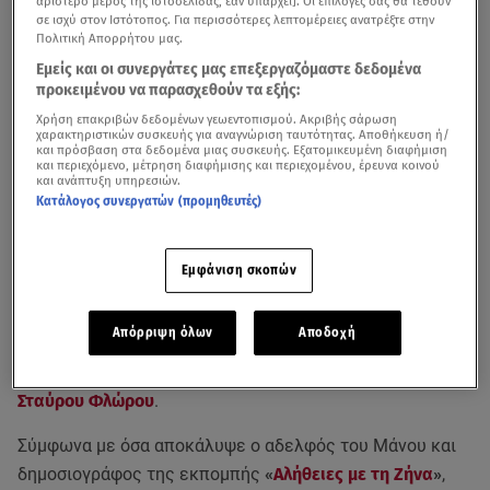
αριστερό μέρος της ιστοσελίδας, εάν υπάρχει]. Οι επιλογές σας θα τεθούν
σε ισχύ στον Ιστότοπος. Για περισσότερες λεπτομέρειες ανατρέξτε στην
Πολιτική Απορρήτου μας.
Εμείς και οι συνεργάτες μας επεξεργαζόμαστε δεδομένα
προκειμένου να παρασχεθούν τα εξής:
Χρήση επακριβών δεδομένων γεωεντοπισμού. Ακριβής σάρωση
χαρακτηριστικών συσκευής για αναγνώριση ταυτότητας. Αποθήκευση ή/
και πρόσβαση στα δεδομένα μιας συσκευής. Εξατομικευμένη διαφήμιση
και περιεχόμενο, μέτρηση διαφήμισης και περιεχομένου, έρευνα κοινού
και ανάπτυξη υπηρεσιών.
Κατάλογος συνεργατών (προμηθευτές)
Εμφάνιση σκοπών
Στο
Ρέθυμνο
επέστρεψε ο
Μάνος Μαλλιαρός
, λίγες
ημέρες μετά το σοκαριστικό
ατύχημα με τουριστικό
Απόρριψη όλων
Αποδοχή
σκάφος στον Άγιο Δομίνικο
, το οποίο είχε ως τραγική
συνέπεια τον
ακρωτηριασμό του ποδιού του φίλου του,
Σταύρου Φλώρου
.
Σύμφωνα με όσα αποκάλυψε ο αδελφός του Μάνου και
δημοσιογράφος της εκπομπής
«
Αλήθειες με τη Ζήνα
»
,