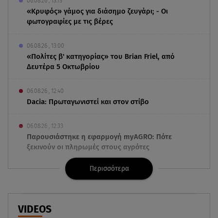
06.08.26 , 13:13
«Κρυφός» γάμος για διάσημο ζευγάρι; - Οι
φωτογραφίες με τις βέρες
06.08.26 , 13:00
«Πολίτες β' κατηγορίας» του Brian Friel, από
Δευτέρα 5 Οκτωβρίου
06.08.26 , 12:40
Dacia: Πρωταγωνιστεί και στον στίβο
06.08.26 , 12:33
Παρουσιάστηκε η εφαρμογή myAGRO: Πότε
ξεκινούν οι πληρωμές στους αγρότες
Περισσότερα
06.08.26 , 12:29
Πέτρος Πολυχρονίδης: Στο Θεματικό Πάρκο Star
Wars στη Disneyland
VIDEOS
06.08.26 , 12:08