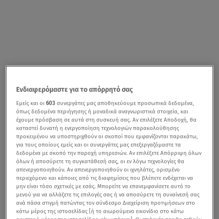
Ενδιαφερόμαστε για το απόρρητό σας
Εμείς και οι
603
συνεργάτες μας αποθηκεύουμε προσωπικά δεδομένα,
όπως δεδομένα περιήγησης ή μοναδικά αναγνωριστικά στοιχεία, και
έχουμε πρόσβαση σε αυτά στη συσκευή σας. Αν επιλέξετε Αποδοχή, θα
καταστεί δυνατή η ενεργοποίηση τεχνολογιών παρακολούθησης
προκειμένου να υποστηριχθούν οι σκοποί που εμφανίζονται παρακάτω,
για τους οποίους εμείς και οι συνεργάτες μας επεξεργαζόμαστε τα
δεδομένα με σκοπό την παροχή υπηρεσιών. Αν επιλέξετε Απόρριψη όλων
όλων ή αποσύρετε τη συγκατάθεσή σας, οι εν λόγω τεχνολογίες θα
απενεργοποιηθούν. Αν απενεργοποιηθούν οι ιχνηλάτες, ορισμένο
περιεχόμενο και κάποιες από τις διαφημίσεις που βλέπετε ενδέχεται να
μην είναι τόσο σχετικές με εσάς. Μπορείτε να επανεμφανίσετε αυτό το
μενού για να αλλάξετε τις επιλογές σας ή να αποσύρετε τη συναίνεσή σας
ανά πάσα στιγμή πατώντας τον σύνδεσμο Διαχείριση προτιμήσεων στο
κάτω μέρος της ιστοσελίδας [ή το αιωρούμενο εικονίδιο στο κάτω