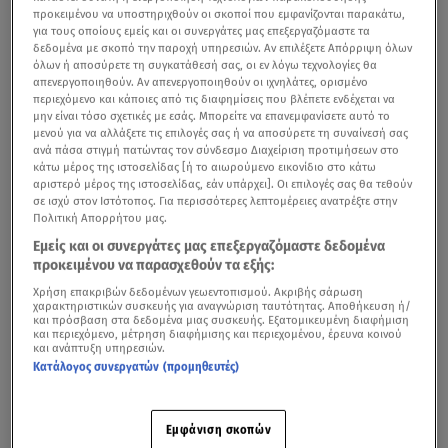
προκειμένου να υποστηριχθούν οι σκοποί που εμφανίζονται παρακάτω,
για τους οποίους εμείς και οι συνεργάτες μας επεξεργαζόμαστε τα
δεδομένα με σκοπό την παροχή υπηρεσιών. Αν επιλέξετε Απόρριψη όλων
όλων ή αποσύρετε τη συγκατάθεσή σας, οι εν λόγω τεχνολογίες θα
απενεργοποιηθούν. Αν απενεργοποιηθούν οι ιχνηλάτες, ορισμένο
περιεχόμενο και κάποιες από τις διαφημίσεις που βλέπετε ενδέχεται να
μην είναι τόσο σχετικές με εσάς. Μπορείτε να επανεμφανίσετε αυτό το
μενού για να αλλάξετε τις επιλογές σας ή να αποσύρετε τη συναίνεσή σας
ανά πάσα στιγμή πατώντας τον σύνδεσμο Διαχείριση προτιμήσεων στο
κάτω μέρος της ιστοσελίδας [ή το αιωρούμενο εικονίδιο στο κάτω
αριστερό μέρος της ιστοσελίδας, εάν υπάρχει]. Οι επιλογές σας θα τεθούν
σε ισχύ στον Ιστότοπος. Για περισσότερες λεπτομέρειες ανατρέξτε στην
Πολιτική Απορρήτου μας.
Εμείς και οι συνεργάτες μας επεξεργαζόμαστε δεδομένα
προκειμένου να παρασχεθούν τα εξής:
Χρήση επακριβών δεδομένων γεωεντοπισμού. Ακριβής σάρωση
χαρακτηριστικών συσκευής για αναγνώριση ταυτότητας. Αποθήκευση ή/
και πρόσβαση στα δεδομένα μιας συσκευής. Εξατομικευμένη διαφήμιση
και περιεχόμενο, μέτρηση διαφήμισης και περιεχομένου, έρευνα κοινού
και ανάπτυξη υπηρεσιών.
Κατάλογος συνεργατών (προμηθευτές)
Εμφάνιση σκοπών