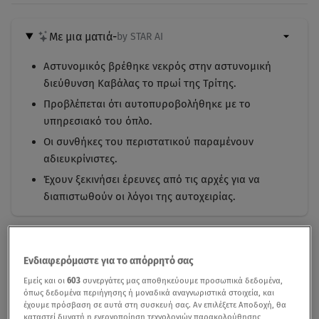
Με μια ματιά
-
by STAR AI
Αστυνομικός βρέθηκε νεκρός στην αστυνομική
διεύθυνση Καβάλας το πρωί της Τρίτης.
Προβλέπεται ότι αυτοπυροβολήθηκε με το
υπηρεσιακό του όπλο.
Οι συνθήκες του περιστατικού παραμένουν
αδιευκρίνιστες.
Έχουν ξεκινήσει έρευνες από τις αρχές για να
διαπιστωθούν οι λόγοι της αυτοχειρίας.
Ενδιαφερόμαστε για το απόρρητό σας
Εμείς και οι
603
συνεργάτες μας αποθηκεύουμε προσωπικά δεδομένα,
όπως δεδομένα περιήγησης ή μοναδικά αναγνωριστικά στοιχεία, και
έχουμε πρόσβαση σε αυτά στη συσκευή σας. Αν επιλέξετε Αποδοχή, θα
καταστεί δυνατή η ενεργοποίηση τεχνολογιών παρακολούθησης