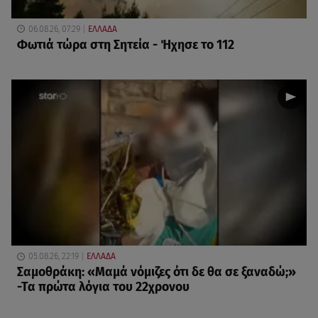
06.08.26, 07:29
ΕΛΛΑΔΑ
Φωτιά τώρα στη Σητεία - Ήχησε το 112
05.08.26, 22:19
ΕΛΛΑΔΑ
Σαμοθράκη: «Μαμά νόμιζες ότι δε θα σε ξαναδώ;»
-Τα πρώτα λόγια του 22χρονου