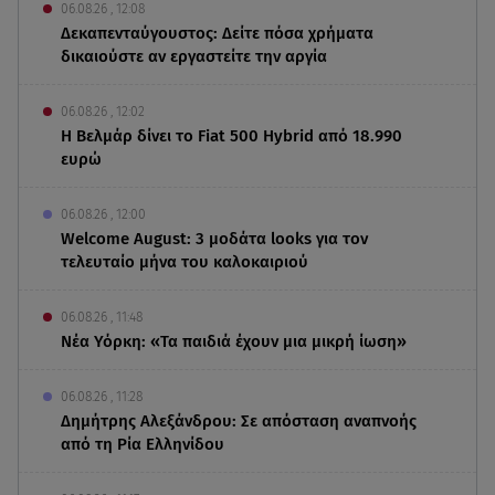
06.08.26 , 12:08
Δεκαπενταύγουστος: Δείτε πόσα χρήματα
δικαιούστε αν εργαστείτε την αργία
06.08.26 , 12:02
Η Βελμάρ δίνει το Fiat 500 Hybrid από 18.990
ευρώ
06.08.26 , 12:00
Welcome August: 3 μοδάτα looks για τον
τελευταίο μήνα του καλοκαιριού
06.08.26 , 11:48
Νέα Υόρκη: «Τα παιδιά έχουν μια μικρή ίωση»
06.08.26 , 11:28
Δημήτρης Αλεξάνδρου: Σε απόσταση αναπνοής
από τη Ρία Ελληνίδου