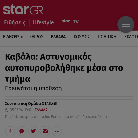
Ειδήσεις
Lifestyle
ΕΙΔΗΣΕΙΣ
ΚΑΙΡΟΣ
ΕΛΛΑΔΑ
ΚΟΣΜΟΣ
ΠΟΛΙΤΙΚΗ
ΕΚΛΟΓ
Καβάλα: Αστυνομικός
αυτοπυροβολήθηκε μέσα στο
τμήμα
Ερευνάται η υπόθεση
Συντακτική Ομάδα
STAR.GR
05.05.26, 10:17
ΕΛΛΑΔΑ
Πηγή: Φωτογραφία αρχείου Eurokinissi (Δανάη Δαυλοπούλου)