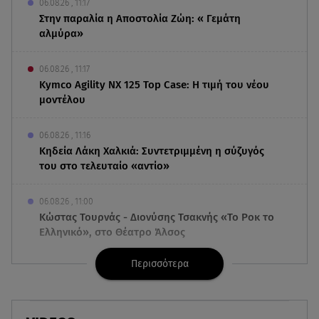
06.08.26 , 11:17
Στην παραλία η Αποστολία Ζώη: « Γεμάτη
αλμύρα»
06.08.26 , 11:17
Kymco Agility NX 125 Τοp Case: Η τιμή του νέου
μοντέλου
06.08.26 , 11:16
Κηδεία Λάκη Χαλκιά: Συντετριμμένη η σύζυγός
του στο τελευταίο «αντίο»
06.08.26 , 11:00
Κώστας Τουρνάς - Διονύσης Τσακνής «Το Ροκ το
Ελληνικό», στο Θέατρο Άλσος
Περισσότερα
06.08.26 , 10:52
Marfin: Στην Ελλάδα η 46χρονη που κατηγορείται
για την τραγωδία του 2010