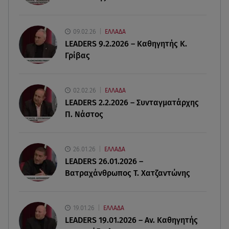
06.08.26 , 20:25
Πώς επικοινωνούν τα ελικόπτερα στη φωτιά και
ο ρόλος του «συνδέσμου»
09.02.26
ΕΛΛΑΔΑ
LEADERS 9.2.2026 – Καθηγητής Κ.
Γρίβας
06.08.26 , 20:16
Αθηνά Οικονομάκου από την Μπόρα Μπόρα:
«Έσκασε όλη η κούραση του χειμώνα»
02.02.26
ΕΛΛΑΔΑ
LEADERS 2.2.2026 – Συνταγματάρχης
06.08.26 , 20:04
Π. Νάστος
Σαμοθράκη: Συγκλονιστική διάσωση 15χρονης
από δύσβατο φαράγγι
26.01.26
ΕΛΛΑΔΑ
06.08.26 , 19:44
LEADERS 26.01.2026 –
Πότε δεν επιβάλλεται φόρος κληρονομιάς σε
Βατραχάνθρωπος Τ. Χατζαντώνης
τραπεζικές καταθέσεις
19.01.26
ΕΛΛΑΔΑ
LEADERS 19.01.2026 – Αν. Καθηγητής