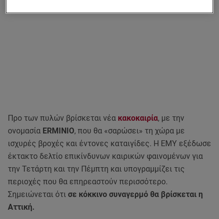
Προ των πυλών βρίσκεται νέα
κακοκαιρία
, με την
ονομασία
ERMINIO
, που θα «σαρώσει» τη χώρα με
ισχυρές βροχές και έντονες καταιγίδες. Η ΕΜΥ εξέδωσε
έκτακτο δελτίο επικίνδυνων καιρικών φαινομένων για
την Τετάρτη και την Πέμπτη και υπογραμμίζει τις
περιοχές που θα επηρεαστούν περισσότερο.
Σημειώνεται ότι
σε κόκκινο συναγερμό θα βρίσκεται η
Αττική.