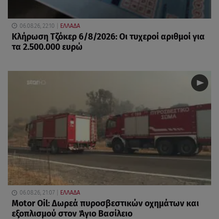
06.08.26, 22:10
ΕΛΛΑΔΑ
Κλήρωση Τζόκερ 6/8/2026: Οι τυχεροί αριθμοί για
τα 2.500.000 ευρώ
06.08.26, 21:07
ΕΛΛΑΔΑ
Motor Oil: Δωρεά πυροσβεστικών οχημάτων και
εξοπλισμού στον Άγιο Βασίλειο