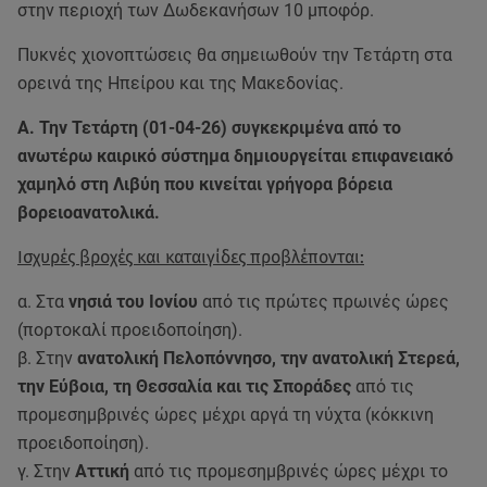
στην περιοχή των Δωδεκανήσων 10 μποφόρ.
Πυκνές χιονοπτώσεις θα σημειωθούν την Τετάρτη στα
ορεινά της Ηπείρου και της Μακεδονίας.
Α. Την Τετάρτη (01-04-26) συγκεκριμένα από το
ανωτέρω καιρικό σύστημα δημιουργείται επιφανειακό
χαμηλό στη Λιβύη που κινείται γρήγορα βόρεια
βορειοανατολικά.
Ισχυρές βροχές και καταιγίδες προβλέπονται:
α. Στα
νησιά του Ιονίου
από τις πρώτες πρωινές ώρες
(πορτοκαλί προειδοποίηση).
β. Στην
ανατολική Πελοπόννησο, την ανατολική Στερεά,
την Εύβοια, τη Θεσσαλία και τις Σποράδες
από τις
προμεσημβρινές ώρες μέχρι αργά τη νύχτα (κόκκινη
προειδοποίηση).
γ. Στην
Αττική
από τις προμεσημβρινές ώρες μέχρι το