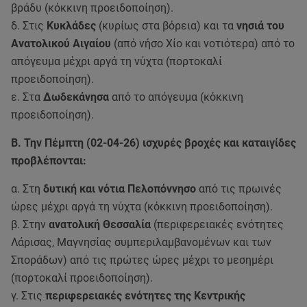
βράδυ (κόκκινη προειδοποίηση).
δ. Στις
Κυκλάδες
(κυρίως στα βόρεια) και τα
νησιά του
Ανατολικού Αιγαίου
(από νήσο Χίο και νοτιότερα) από το
απόγευμα μέχρι αργά τη νύχτα (πορτοκαλί
προειδοποίηση).
ε. Στα
Δωδεκάνησα
από το απόγευμα (κόκκινη
προειδοποίηση).
Β. Την Πέμπτη (02-04-26) ισχυρές βροχές και καταιγίδες
προβλέπονται:
α. Στη
δυτική και νότια Πελοπόννησο
από τις πρωινές
ώρες μέχρι αργά τη νύχτα (κόκκινη προειδοποίηση).
β. Στην
ανατολική Θεσσαλία
(περιφερειακές ενότητες
Λάρισας, Μαγνησίας συμπεριλαμβανομένων και των
Σποράδων) από τις πρώτες ώρες μέχρι το μεσημέρι
(πορτοκαλί προειδοποίηση).
γ. Στις
περιφερειακές ενότητες της Κεντρικής