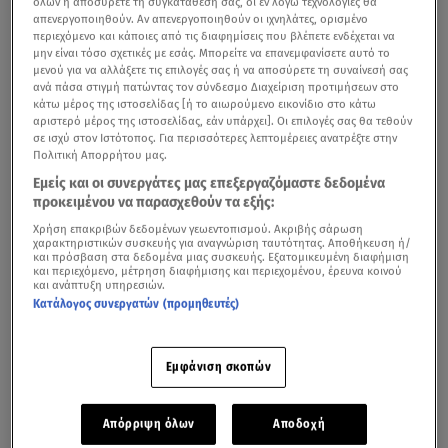
όλων ή αποσύρετε τη συγκατάθεσή σας, οι εν λόγω τεχνολογίες θα
απενεργοποιηθούν. Αν απενεργοποιηθούν οι ιχνηλάτες, ορισμένο
περιεχόμενο και κάποιες από τις διαφημίσεις που βλέπετε ενδέχεται να
μην είναι τόσο σχετικές με εσάς. Μπορείτε να επανεμφανίσετε αυτό το
μενού για να αλλάξετε τις επιλογές σας ή να αποσύρετε τη συναίνεσή σας
ανά πάσα στιγμή πατώντας τον σύνδεσμο Διαχείριση προτιμήσεων στο
κάτω μέρος της ιστοσελίδας [ή το αιωρούμενο εικονίδιο στο κάτω
αριστερό μέρος της ιστοσελίδας, εάν υπάρχει]. Οι επιλογές σας θα τεθούν
σε ισχύ στον Ιστότοπος. Για περισσότερες λεπτομέρειες ανατρέξτε στην
Πολιτική Απορρήτου μας.
Εμείς και οι συνεργάτες μας επεξεργαζόμαστε δεδομένα
προκειμένου να παρασχεθούν τα εξής:
Χρήση επακριβών δεδομένων γεωεντοπισμού. Ακριβής σάρωση
χαρακτηριστικών συσκευής για αναγνώριση ταυτότητας. Αποθήκευση ή/
και πρόσβαση στα δεδομένα μιας συσκευής. Εξατομικευμένη διαφήμιση
και περιεχόμενο, μέτρηση διαφήμισης και περιεχομένου, έρευνα κοινού
και ανάπτυξη υπηρεσιών.
Κατάλογος συνεργατών (προμηθευτές)
Εμφάνιση σκοπών
Απόρριψη όλων
Αποδοχή