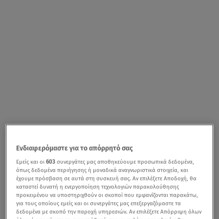
Ενδιαφερόμαστε για το απόρρητό σας
Εμείς και οι
603
συνεργάτες μας αποθηκεύουμε προσωπικά δεδομένα,
όπως δεδομένα περιήγησης ή μοναδικά αναγνωριστικά στοιχεία, και
έχουμε πρόσβαση σε αυτά στη συσκευή σας. Αν επιλέξετε Αποδοχή, θα
καταστεί δυνατή η ενεργοποίηση τεχνολογιών παρακολούθησης
προκειμένου να υποστηριχθούν οι σκοποί που εμφανίζονται παρακάτω,
για τους οποίους εμείς και οι συνεργάτες μας επεξεργαζόμαστε τα
δεδομένα με σκοπό την παροχή υπηρεσιών. Αν επιλέξετε Απόρριψη όλων