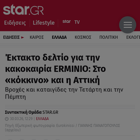
Ειδήσεις
Lifestyle
ΕΙΔΗΣΕΙΣ
ΚΑΙΡΟΣ
ΕΛΛΑΔΑ
ΚΟΣΜΟΣ
ΠΟΛΙΤΙΚΗ
ΕΚΛΟΓ
Έκτακτο δελτίο για την
κακοκαιρία ERMINIO: Στο
«κόκκινο» και η Αττική
Βροχές και καταιγίδες την Τετάρτη και την
Πέμπτη
Συντακτική Ομάδα
STAR.GR
30.03.26, 12:29
ΕΛΛΑΔΑ
Πηγή: Εξωτερική φωτογραφία: Eurokinissi / ΓΙΑΝΝΗΣ ΠΑΝΑΓΟΠΟΥΛΟΣ
(αρχείου)