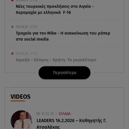
Νέες τουρκικές προκλήσεις στο Αιγαίο -
Αερομαχία με ελληνικά F-16
06.08.26 , 21:31
Τροχαίο για τον Mike - Η ανακοίνωση του ράπερ
στα social media
06.08.26 , 21:22
Ισραήλ - Κύπρος - Κρήτη: Το μεγαλύτερο
υποθαλάσσιο καλώδιο στον κόσμο
Περισσότερα
06.08.26 , 21:07
Motor Oil: Δωρεά πυροσβεστικών οχημάτων και
εξοπλισμού στον Άγιο Βασίλειο
VIDEOS
06.08.26 , 20:49
Άκης Παυλόπουλος: Η τρυφερή εξομολόγηση
16.02.26
ΕΛΛΑΔΑ
της συζύγου του, Ελένης Φωτοπούλου
LEADERS 16.2.2026 – Καθηγητής Γ.
Ατσαλάκης