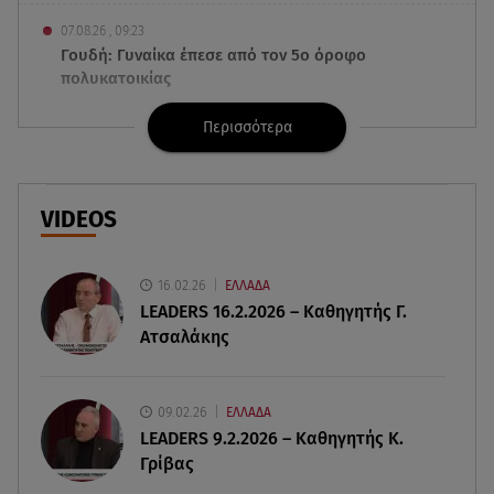
07.08.26 , 09:23
Γουδή: Γυναίκα έπεσε από τον 5ο όροφο
πολυκατοικίας
Περισσότερα
07.08.26 , 09:06
Κιάρα Φεράνι: Φωτογραφίες από τις διακοπές
της στην Ίμπιζα
VIDEOS
07.08.26 , 09:03
Η «καταραμένη»​​​​​​​ ζωή της Ελίζαμπεθ Τέιλορ
16.02.26
ΕΛΛΑΔΑ
LEADERS 16.2.2026 – Καθηγητής Γ.
07.08.26 , 08:51
Ατσαλάκης
Marfin: Έφτασε στην Αθήνα η 46χρονη μετά την
έκδοσή της από τη Βρετανία
09.02.26
ΕΛΛΑΔΑ
07.08.26 , 08:51
LEADERS 9.2.2026 – Καθηγητής Κ.
Χρηστίδου: Ο «photobomber» ανάμεσα σε εκείνη
Γρίβας
και τη Χριστίνα Κοντοβά