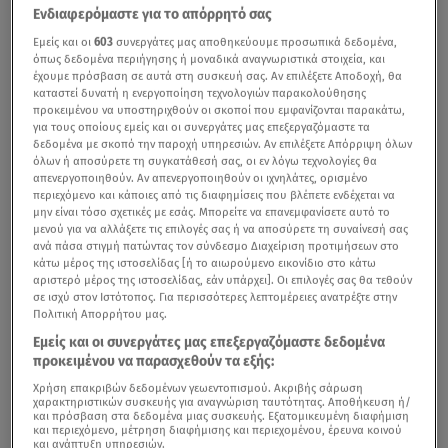
Ενδιαφερόμαστε για το απόρρητό σας
Εμείς και οι
603
συνεργάτες μας αποθηκεύουμε προσωπικά δεδομένα,
όπως δεδομένα περιήγησης ή μοναδικά αναγνωριστικά στοιχεία, και
έχουμε πρόσβαση σε αυτά στη συσκευή σας. Αν επιλέξετε Αποδοχή, θα
καταστεί δυνατή η ενεργοποίηση τεχνολογιών παρακολούθησης
προκειμένου να υποστηριχθούν οι σκοποί που εμφανίζονται παρακάτω,
για τους οποίους εμείς και οι συνεργάτες μας επεξεργαζόμαστε τα
δεδομένα με σκοπό την παροχή υπηρεσιών. Αν επιλέξετε Απόρριψη όλων
όλων ή αποσύρετε τη συγκατάθεσή σας, οι εν λόγω τεχνολογίες θα
απενεργοποιηθούν. Αν απενεργοποιηθούν οι ιχνηλάτες, ορισμένο
περιεχόμενο και κάποιες από τις διαφημίσεις που βλέπετε ενδέχεται να
μην είναι τόσο σχετικές με εσάς. Μπορείτε να επανεμφανίσετε αυτό το
μενού για να αλλάξετε τις επιλογές σας ή να αποσύρετε τη συναίνεσή σας
ανά πάσα στιγμή πατώντας τον σύνδεσμο Διαχείριση προτιμήσεων στο
κάτω μέρος της ιστοσελίδας [ή το αιωρούμενο εικονίδιο στο κάτω
αριστερό μέρος της ιστοσελίδας, εάν υπάρχει]. Οι επιλογές σας θα τεθούν
σε ισχύ στον Ιστότοπος. Για περισσότερες λεπτομέρειες ανατρέξτε στην
Πολιτική Απορρήτου μας.
Εμείς και οι συνεργάτες μας επεξεργαζόμαστε δεδομένα
προκειμένου να παρασχεθούν τα εξής:
Χρήση επακριβών δεδομένων γεωεντοπισμού. Ακριβής σάρωση
χαρακτηριστικών συσκευής για αναγνώριση ταυτότητας. Αποθήκευση ή/
και πρόσβαση στα δεδομένα μιας συσκευής. Εξατομικευμένη διαφήμιση
και περιεχόμενο, μέτρηση διαφήμισης και περιεχομένου, έρευνα κοινού
και ανάπτυξη υπηρεσιών.