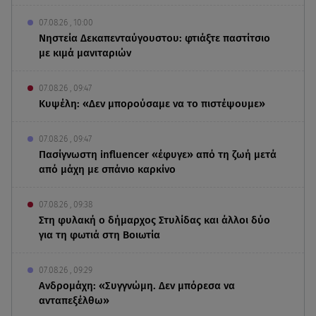
07.08.26 , 10:00
Νηστεία Δεκαπενταύγουστου: φτιάξτε παστίτσιο
με κιμά μανιταριών
07.08.26 , 09:47
Κυψέλη: «Δεν μπορούσαμε να το πιστέψουμε»
07.08.26 , 09:47
Πασίγνωστη influencer «έφυγε» από τη ζωή μετά
από μάχη με σπάνιο καρκίνο
07.08.26 , 09:38
Στη φυλακή ο δήμαρχος Στυλίδας και άλλοι δύο
για τη φωτιά στη Βοιωτία
07.08.26 , 09:29
Ανδρομάχη: «Συγγνώμη. Δεν μπόρεσα να
ανταπεξέλθω»