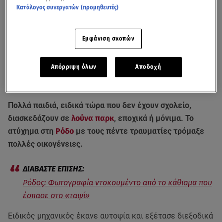
Κατάλογος συνεργατών (προμηθευτές)
Εμφάνιση σκοπών
Απόρριψη όλων
Αποδοχή
Πολλά παιδιά, ειδικά τώρα που δεν έχουν σχολείο,
διασκεδάζουν σε
λούνα παρκ
, εποχικά ή μόνιμα. Το
ατύχημα στη
Ρόδο
με τους πέντε τραυματίες τρόμαξε
πολλές οικογένειες.
Ρόδος: Φωτογραφία ντοκουμέντο από το κάθισμα που
έσπασε στο «ταψί»
Ειδικός μηχανικός έκανε αυτοψία και εξέτασε διεξοδικά