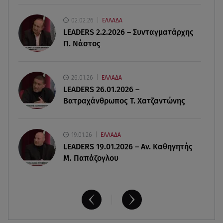
07.08.26 , 08:07
02.02.26
ΕΛΛΑΔΑ
Μάλια: «Είδα τα παιδάκια να κουνάνε τα χέρια
LEADERS 2.2.2026 – Συνταγματάρχης
και να ζητάνε βοήθεια»
Π. Νάστος
07.08.26 , 07:37
Ταϊλάνδη: Μαθητής άνοιξε πυρ σε σχολείο -
26.01.26
ΕΛΛΑΔΑ
Αναφορές για νεκρούς
LEADERS 26.01.2026 –
Βατραχάνθρωπος Τ. Χατζαντώνης
19.01.26
ΕΛΛΑΔΑ
LEADERS 19.01.2026 – Αν. Καθηγητής
Μ. Παπάζογλου