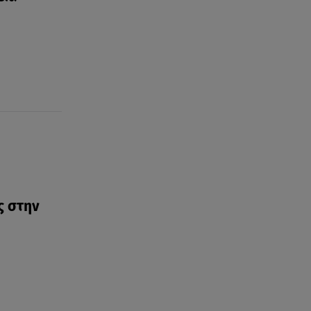
07.08.26 , 18:34
Έξοδος Αυγούστου: Στο 100% η
πληρότητα για Κυκλάδες
07.08.26 , 17:44
Παιδικοί σταθμοί: Πότε βγαίνουν
τα προσωρινά αποτελέσματα
ς στην