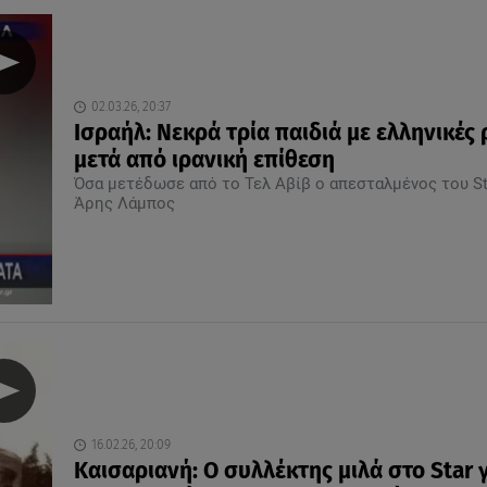
02.03.26, 20:37
Ισραήλ: Νεκρά τρία παιδιά με ελληνικές 
μετά από ιρανική επίθεση
Όσα μετέδωσε από το Τελ Αβίβ ο απεσταλμένος του St
Άρης Λάμπος
16.02.26, 20:09
Καισαριανή: Ο συλλέκτης μιλά στο Star γ