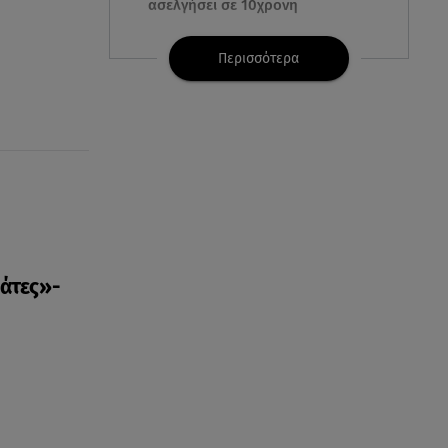
ασελγήσει σε 10χρονη
07.08.26 , 21:17
Περισσότερα
Κλήρωση Eurojackpot
7/8/2026: Οι τυχεροί αριθμοί για
τα 32.000.000 ευρώ
07.08.26 , 21:03
Σε τρία επίπεδα οι παραβιάσεις
της Τουρκίας στο Αιγαίο
07.08.26 , 21:00
MINI Aceman E: Τα αξεσουάρ για
άτες»-
περιπετειώδεις διαδρομές
07.08.26 , 20:47
Χανιά: Νεκρή βρέθηκε
αγνοούμενη - Ξέφυγε από
αστυνομικούς που την
εντόπισαν