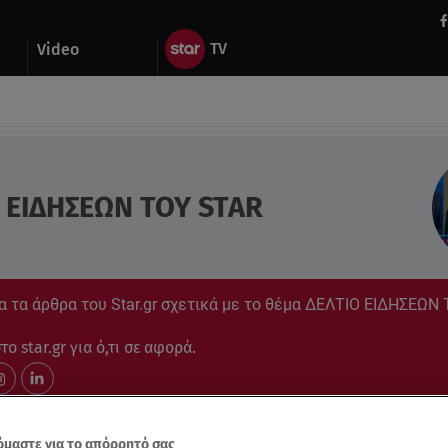
Video
 ΕΙΔΗΣΕΩΝ ΤΟΥ STAR
α τα άρθρα του Star.gr σχετικά με το θέμα ΔΕΛΤΙΟ ΕΙΔΗΣΕΩΝ
ο star.gr για ό,τι σε αφορά.
μαστε για το απόρρητό σας