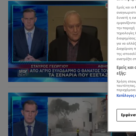
Εμείς και οι
αναγνωριστι
δυνατή η ε
εμφανίζοντα
την παροχή 
τεχνολογίες
διαφημίσεις
για να αλλά
Διαχείριση 
της ιστοσελί
ανατρέξτε σ
Εμείς και
εξής:
Χρήση επακ
ταυτότητας.
περιεχόμενο
Κατάλογος 
Εμφάνισ