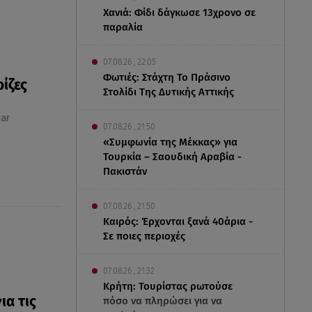
Χανιά: Φίδι δάγκωσε 13χρονο σε
παραλία
07.08.26 , 22:05
Φωτιές: Στάχτη Το Πράσινο
ρίζες
Στολίδι Της Δυτικής Αττικής
ar
07.08.26 , 21:50
«Συμφωνία της Μέκκας» για
Τουρκία – Σαουδική Αραβία -
Πακιστάν
07.08.26 , 21:50
Καιρός: Έρχονται ξανά 40άρια -
Σε ποιες περιοχές
07.08.26 , 21:32
Κρήτη: Τουρίστας ρωτούσε
ια τις
πόσο να πληρώσει για να