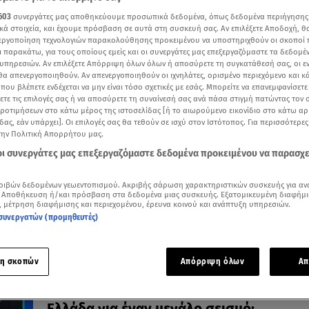
603
συνεργάτες μας αποθηκεύουμε προσωπικά δεδομένα, όπως δεδομένα περιήγησης
κά στοιχεία, και έχουμε πρόσβαση σε αυτά στη συσκευή σας. Αν επιλέξετε Αποδοχή, θ
νεργοποίηση τεχνολογιών παρακολούθησης προκειμένου να υποστηριχθούν οι σκοποί
ι παρακάτω, για τους οποίους εμείς και οι συνεργάτες μας επεξεργαζόμαστε τα δεδομέ
22.07.26, 16:14
υπηρεσιών. Αν επιλέξετε Απόρριψη όλων όλων ή αποσύρετε τη συγκατάθεσή σας, οι ε
Σταύρος Γεωργίου: Βίντεο τον έχει κατα
 θα απενεργοποιηθούν. Αν απενεργοποιηθούν οι ιχνηλάτες, ορισμένο περιεχόμενο και κά
 που βλέπετε ενδέχεται να μην είναι τόσο σχετικές με εσάς. Μπορείτε να επανεμφανίσετ
με άτομο - Τα 3 σενάρια
ξετε τις επιλογές σας ή να αποσύρετε τη συναίνεσή σας ανά πάσα στιγμή πατώντας τον
Εξετάζεται αν υπήρξε και δεύτερο άτομο - Τι έδειξε η
προτιμήσεων στο κάτω μέρος της ιστοσελίδας [ή το αιωρούμενο εικονίδιο στο κάτω α
ιατροδικαστική εξέταση
δας, εάν υπάρχει]. Οι επιλογές σας θα τεθούν σε ισχύ στον Ιστότοπος. Για περισσότερε
την Πολιτική Απορρήτου μας.
 οι συνεργάτες μας επεξεργαζόμαστε δεδομένα προκειμένου να παρασχ
ριβών δεδομένων γεωεντοπισμού. Ακριβής σάρωση χαρακτηριστικών συσκευής για αν
 Αποθήκευση ή/και πρόσβαση στα δεδομένα μιας συσκευής. Εξατομικευμένη διαφήμι
, μέτρηση διαφήμισης και περιεχομένου, έρευνα κοινού και ανάπτυξη υπηρεσιών.
συνεργατών (προμηθευτές)
η σκοπών
Απόρριψη όλων
Απ
25.06.26, 16:04
Σκορδύλης στο Star: Πόσο έτοιμη είναι η