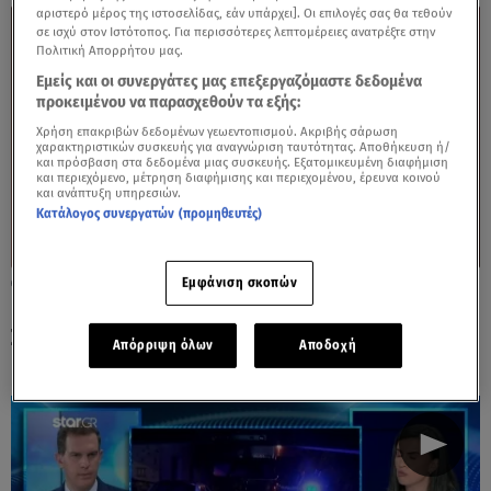
αριστερό μέρος της ιστοσελίδας, εάν υπάρχει]. Οι επιλογές σας θα τεθούν
σε ισχύ στον Ιστότοπος. Για περισσότερες λεπτομέρειες ανατρέξτε στην
Πολιτική Απορρήτου μας.
Εμείς και οι συνεργάτες μας επεξεργαζόμαστε δεδομένα
προκειμένου να παρασχεθούν τα εξής:
Χρήση επακριβών δεδομένων γεωεντοπισμού. Ακριβής σάρωση
χαρακτηριστικών συσκευής για αναγνώριση ταυτότητας. Αποθήκευση ή/
και πρόσβαση στα δεδομένα μιας συσκευής. Εξατομικευμένη διαφήμιση
και περιεχόμενο, μέτρηση διαφήμισης και περιεχομένου, έρευνα κοινού
και ανάπτυξη υπηρεσιών.
Κατάλογος συνεργατών (προμηθευτές)
Εμφάνιση σκοπών
10.10.23, 20:34
Ισραήλ: «Είδα τη φίλη μου να πεθαίνει» -
Σοκάρουν μαρτυρίες από το φεστιβάλ
Απόρριψη όλων
Αποδοχή