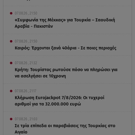
07.08.26 , 21:50
«Συμφωνία της Μέκκας» για Τουρκία – Σαουδική
Αραβία - Πακιστάν
07.08.26 , 21:50
Καιρός: Έρχονται ξανά 40άρια - Σε ποιες περιοχές
07.08.26 , 21:32
Κρήτη: Τουρίστας ρωτούσε πόσο να πληρώσει για
να ασελγήσει σε 10χρονη
07.08.26 , 21:17
Κλήρωση Eurojackpot 7/8/2026: Οι τυχεροί
αριθμοί για τα 32.000.000 ευρώ
07.08.26 , 21:03
Σε τρία επίπεδα οι παραβιάσεις της Τουρκίας στο
Αιγαίο