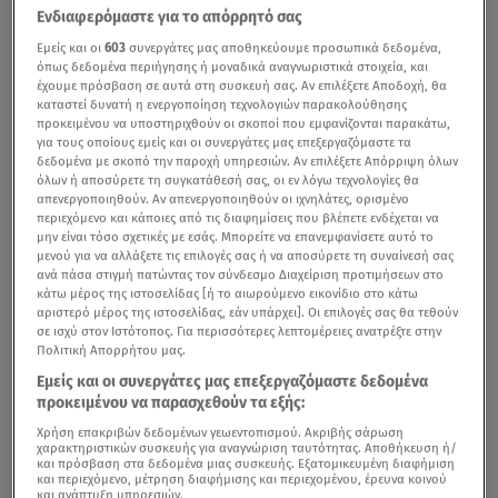
Ενδιαφερόμαστε για το απόρρητό σας
Εμείς και οι
603
συνεργάτες μας αποθηκεύουμε προσωπικά δεδομένα,
όπως δεδομένα περιήγησης ή μοναδικά αναγνωριστικά στοιχεία, και
έχουμε πρόσβαση σε αυτά στη συσκευή σας. Αν επιλέξετε Αποδοχή, θα
καταστεί δυνατή η ενεργοποίηση τεχνολογιών παρακολούθησης
προκειμένου να υποστηριχθούν οι σκοποί που εμφανίζονται παρακάτω,
για τους οποίους εμείς και οι συνεργάτες μας επεξεργαζόμαστε τα
δεδομένα με σκοπό την παροχή υπηρεσιών. Αν επιλέξετε Απόρριψη όλων
όλων ή αποσύρετε τη συγκατάθεσή σας, οι εν λόγω τεχνολογίες θα
απενεργοποιηθούν. Αν απενεργοποιηθούν οι ιχνηλάτες, ορισμένο
Περίπου 2,3 εκατομμύρια πολίτες είναι οι δικαιούχοι
περιεχόμενο και κάποιες από τις διαφημίσεις που βλέπετε ενδέχεται να
του
έκτακτου επιδόματος αλληλεγγύης
που ανακοίνωσε
μην είναι τόσο σχετικές με εσάς. Μπορείτε να επανεμφανίσετε αυτό το
μενού για να αλλάξετε τις επιλογές σας ή να αποσύρετε τη συναίνεσή σας
σήμερα ο πρωθυπουργός. Ο υπουργός Εθνικής
ανά πάσα στιγμή πατώντας τον σύνδεσμο Διαχείριση προτιμήσεων στο
Οικονομίας,
Κ. Χατζηδάκης
προχώρησε σε ενημέρωση
κάτω μέρος της ιστοσελίδας [ή το αιωρούμενο εικονίδιο στο κάτω
αριστερό μέρος της ιστοσελίδας, εάν υπάρχει]. Οι επιλογές σας θα τεθούν
για την εξειδίκευση των νέων μέτρων που στόχο έχουν
σε ισχύ στον Ιστότοπος. Για περισσότερες λεπτομέρειες ανατρέξτε στην
την ενίσχυση των ευάλωτων κοινωνικών στρωμάτων.
Πολιτική Απορρήτου μας.
Εμείς και οι συνεργάτες μας επεξεργαζόμαστε δεδομένα
προκειμένου να παρασχεθούν τα εξής:
Μητσοτάκης: Επίδομα αλληλεγγύης τον Δεκέμβριο -
Χρήση επακριβών δεδομένων γεωεντοπισμού. Ακριβής σάρωση
χαρακτηριστικών συσκευής για αναγνώριση ταυτότητας. Αποθήκευση ή/
Ποιοι το δικαιούνται
και πρόσβαση στα δεδομένα μιας συσκευής. Εξατομικευμένη διαφήμιση
και περιεχόμενο, μέτρηση διαφήμισης και περιεχομένου, έρευνα κοινού
και ανάπτυξη υπηρεσιών.