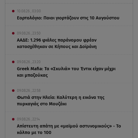
10.08.26 , 03:00
Εορτολόγιο: Ποιοι γιορτάζουν στις 10 Αυγούστου
09.08.26 , 23:50
ΑΑΔΕ: 1.296 φιάλες παράνομου φρέον
κατασχέθηκαν σε Κήπους και Δοϊράνη
09.08.26 , 23:20
Greek Mafia: Τα «Σκυλιά» του Έντικ είχαν μέχρι
και μπαζούκας
09.08.26 , 22:58
Φωτιά στην Ηλεία: Καλύτερη η εικόνα της
πυρκαγιάς στο Μουζάκι
09.08.26 , 22:14
Απίστευτη απάτη με «μαϊμού αστυνομικούς» - Το
κόλπο με το 100