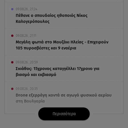
09.08.26 , 21:24
Πέθανε ο σπουδαίος ηθοποιός Νίκος
Καλογερόπουλος
09.08.26 , 21:11
Μεγάλη φωτιά στο Μουζάκι Ηλείας - Επιχειρούν
105 πυροσβέστες και 9 εναέρια
09.08.26 , 20:59
Σκιάθος: 15χρονος καταγγέλλει 17χρονο για
βιασμό και εκβιασμό
09.08.26 , 20:35
Drone εξερράγη κοντά σε αγωγό φυσικού αερίου
στη Βουλγαρία
Περισσότερα
09.08.26 , 20:29
«Ισλαμικό ΝΑΤΟ»: Τι σημαίνει η νέα συμμαχία για
την Ελλάδα