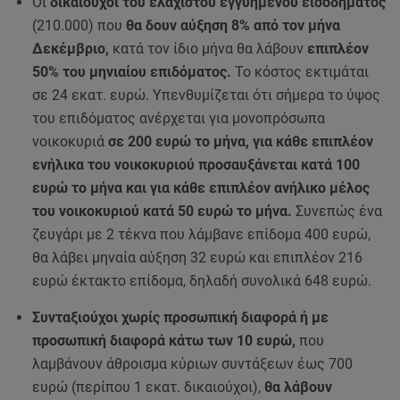
Οι
δικαιούχοι του ελάχιστου εγγυημένου εισοδήματος
(210.000) που
θα δουν αύξηση 8% από τον μήνα
Δεκέμβριο,
κατά τον ίδιο μήνα θα λάβουν
επιπλέον
50% του μηνιαίου επιδόματος.
Το κόστος εκτιμάται
σε 24 εκατ. ευρώ. Υπενθυμίζεται ότι σήμερα το ύψος
του επιδόματος ανέρχεται για μονοπρόσωπα
νοικοκυριά
σε 200 ευρώ το μήνα, για κάθε επιπλέον
ενήλικα του νοικοκυριού προσαυξάνεται κατά 100
ευρώ το μήνα και για κάθε επιπλέον ανήλικο μέλος
του νοικοκυριού κατά 50 ευρώ το μήνα.
Συνεπώς ένα
ζευγάρι με 2 τέκνα που λάμβανε επίδομα 400 ευρώ,
θα λάβει μηναία αύξηση 32 ευρώ και επιπλέον 216
ευρώ έκτακτο επίδομα, δηλαδή συνολικά 648 ευρώ.
Συνταξιούχοι χωρίς προσωπική διαφορά ή με
προσωπική διαφορά κάτω των 10 ευρώ,
που
λαμβάνουν άθροισμα κύριων συντάξεων έως 700
ευρώ (περίπου 1 εκατ. δικαιούχοι),
θα λάβουν