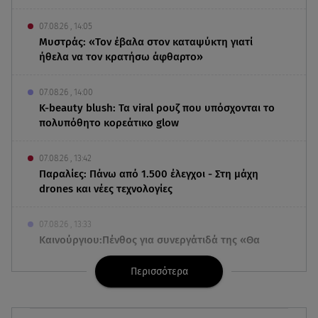
07.08.26 , 14:05
Μυστράς: «Τον έβαλα στον καταψύκτη γιατί
ήθελα να τον κρατήσω άφθαρτο»
07.08.26 , 14:00
K-beauty blush: Τα viral ρουζ που υπόσχονται το
πολυπόθητο κορεάτικο glow
07.08.26 , 13:42
Παραλίες: Πάνω από 1.500 έλεγχοι - Στη μάχη
drones και νέες τεχνολογίες
07.08.26 , 13:33
Καινούργιου:Πένθος για συνεργάτιδά της «Θα
μου λείπεις πάντα και για πάντα»
Περισσότερα
07.08.26 , 13:16
Γιάννης Στάνκογλου: Δείτε τον έφηβο με μακριά