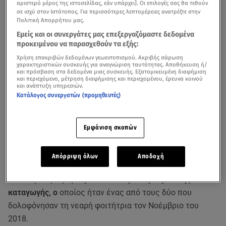
αριστερό μέρος της ιστοσελίδας, εάν υπάρχει]. Οι επιλογές σας θα τεθούν
σε ισχύ στον Ιστότοπος. Για περισσότερες λεπτομέρειες ανατρέξτε στην
Πολιτική Απορρήτου μας.
Εμείς και οι συνεργάτες μας επεξεργαζόμαστε δεδομένα
προκειμένου να παρασχεθούν τα εξής:
Χρήση επακριβών δεδομένων γεωεντοπισμού. Ακριβής σάρωση
χαρακτηριστικών συσκευής για αναγνώριση ταυτότητας. Αποθήκευση ή/
και πρόσβαση στα δεδομένα μιας συσκευής. Εξατομικευμένη διαφήμιση
και περιεχόμενο, μέτρηση διαφήμισης και περιεχομένου, έρευνα κοινού
Ο πατέρας της Ελένης Τοπαλούδη είχε εξηγήσει τους λόγους που ζήτησαν
και ανάπτυξη υπηρεσιών.
Κατάλογος συνεργατών (προμηθευτές)
αποζημίωση από τους δολοφόνους της κόρης του - Βίντεο αρχείου
«Αλήθειες με τη Ζήνα»
Εμφάνιση σκοπών
Αποζημίωση 905.000 ευρώ επιδίκασε το Μονομελές
Πρωτοδικείο
Ρόδου
στους συγγενείς της
Ελένης
Απόρριψη όλων
Αποδοχή
Τοπαλούδη
για ψυχική οδύνη.
Η ποινή επιβλήθηκε
μόνο στον δράστη αλβανικής
καταγωγής, ο
οποίος ήταν ένας από τους δύο που
δολοφόνησαν τη νεαρή φοιτήτρια τον Νοέμβριο του
2018.