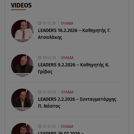
μαλλιά
VIDEOS
07.08.26 , 13:04
Συνελήφθη 31χρονος για τις δολοφονίες του
16.02.26
ΕΛΛΑΔΑ
«Ζαμπόν» και του Σκαφτούρου
LEADERS 16.2.2026 – Καθηγητής Γ.
Ατσαλάκης
07.08.26 , 12:51
Μαριαλένα Ρουμελιώτη: Δύο -υπέροχοι- μήνες
τον γιο της
09.02.26
ΕΛΛΑΔΑ
LEADERS 9.2.2026 – Καθηγητής Κ.
Γρίβας
07.08.26 , 12:35
Τουρισμός για όλους: Συνεχίζονται οι αιτήσεις –
Ποιοι κάνουν σήμερα
02.02.26
ΕΛΛΑΔΑ
LEADERS 2.2.2026 – Συνταγματάρχης
07.08.26 , 12:07
Π. Νάστος
Marfin: Προθεσμία για να απολογηθεί πήρε η
46χρονη
26.01.26
ΕΛΛΑΔΑ
07.08.26 , 12:00
LEADERS 26.01.2026 –