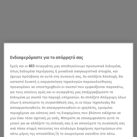
Ενδιαφερόμαστε για το απόρρητό σας
Εμείς και οι
603
συνεργάτες μας αποθηκεύουμε προσωπικά δεδομένα,
όπως δεδομένα περιήγησης ή μοναδικά αναγνωριστικά στοιχεία, και
έχουμε πρόσβαση σε αυτά στη συσκευή σας. Αν επιλέξετε Αποδοχή, θα
καταστεί δυνατή η ενεργοποίηση τεχνολογιών παρακολούθησης
προκειμένου να υποστηριχθούν οι σκοποί που εμφανίζονται παρακάτω,
για τους οποίους εμείς και οι συνεργάτες μας επεξεργαζόμαστε τα
δεδομένα με σκοπό την παροχή υπηρεσιών. Αν επιλέξετε Απόρριψη όλων
όλων ή αποσύρετε τη συγκατάθεσή σας, οι εν λόγω τεχνολογίες θα
απενεργοποιηθούν. Αν απενεργοποιηθούν οι ιχνηλάτες, ορισμένο
περιεχόμενο και κάποιες από τις διαφημίσεις που βλέπετε ενδέχεται να
μην είναι τόσο σχετικές με εσάς. Μπορείτε να επανεμφανίσετε αυτό το
μενού για να αλλάξετε τις επιλογές σας ή να αποσύρετε τη συναίνεσή σας
ανά πάσα στιγμή πατώντας τον σύνδεσμο Διαχείριση προτιμήσεων στο
κάτω μέρος της ιστοσελίδας [ή το αιωρούμενο εικονίδιο στο κάτω