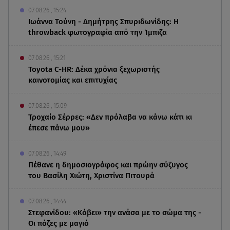
07.08.26 , 15:24
Ιωάννα Τούνη - Δημήτρης Σπυριδωνίδης: Η
throwback φωτογραφία από την Ίμπιζα
07.08.26 , 15:21
Toyota C-HR: Δέκα χρόνια ξεχωριστής
καινοτομίας και επιτυχίας
07.08.26 , 15:09
Τροχαίο Σέρρες: «Δεν πρόλαβα να κάνω κάτι κι
έπεσε πάνω μου»
07.08.26 , 14:49
Πέθανε η δημοσιογράφος και πρώην σύζυγος
του Βασίλη Χιώτη, Χριστίνα Πιτουρά
07.08.26 , 14:44
Στεφανίδου: «Κόβει» την ανάσα με το σώμα της -
Οι πόζες με μαγιό