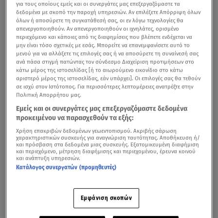
για τους οποίους εμείς και οι συνεργάτες μας επεξεργαζόμαστε τα
δεδομένα με σκοπό την παροχή υπηρεσιών. Αν επιλέξετε Απόρριψη όλων
όλων ή αποσύρετε τη συγκατάθεσή σας, οι εν λόγω τεχνολογίες θα
απενεργοποιηθούν. Αν απενεργοποιηθούν οι ιχνηλάτες, ορισμένο
περιεχόμενο και κάποιες από τις διαφημίσεις που βλέπετε ενδέχεται να
μην είναι τόσο σχετικές με εσάς. Μπορείτε να επανεμφανίσετε αυτό το
μενού για να αλλάξετε τις επιλογές σας ή να αποσύρετε τη συναίνεσή σας
ανά πάσα στιγμή πατώντας τον σύνδεσμο Διαχείριση προτιμήσεων στο
κάτω μέρος της ιστοσελίδας [ή το αιωρούμενο εικονίδιο στο κάτω
αριστερό μέρος της ιστοσελίδας, εάν υπάρχει]. Οι επιλογές σας θα τεθούν
σε ισχύ στον Ιστότοπος. Για περισσότερες λεπτομέρειες ανατρέξτε στην
Πολιτική Απορρήτου μας.
Εμείς και οι συνεργάτες μας επεξεργαζόμαστε δεδομένα
προκειμένου να παρασχεθούν τα εξής:
Χρήση επακριβών δεδομένων γεωεντοπισμού. Ακριβής σάρωση
χαρακτηριστικών συσκευής για αναγνώριση ταυτότητας. Αποθήκευση ή/
και πρόσβαση στα δεδομένα μιας συσκευής. Εξατομικευμένη διαφήμιση
και περιεχόμενο, μέτρηση διαφήμισης και περιεχομένου, έρευνα κοινού
και ανάπτυξη υπηρεσιών.
Κατάλογος συνεργατών (προμηθευτές)
Εμφάνιση σκοπών