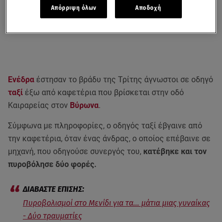
Απόρριψη όλων
Αποδοχή
Ενέδρα
έστησαν το βράδυ της Τρίτης άγνωστοι σε οδηγό
ταξί
έξω από καφετέρια που βρίσκεται στην οδό
Καιραρείας στον
Βύρωνα
.
Σύμφωνα με πληροφορίες, ο οδηγός ταξί έβγαινε από
την καφετέρια, όταν ένας άνδρας, ο οποίος επέβαινε σε
μηχανή, που οδηγούσε συνεργός του,
κατέβηκε και τον
πυροβόλησε δύο φορές.
Πυροβολισμοί στο Μενίδι για τα... μάτια μιας γυναίκας
- Δύο τραυματίες