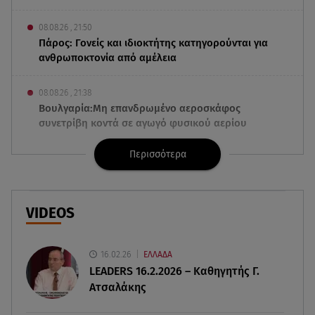
08.08.26 , 21:50
Πάρος: Γονείς και ιδιοκτήτης κατηγορούνται για
ανθρωποκτονία από αμέλεια
08.08.26 , 21:38
Βουλγαρία:Μη επανδρωμένο αεροσκάφος
συνετρίβη κοντά σε αγωγό φυσικού αερίου
Περισσότερα
08.08.26 , 21:32
Φωτιά στην Αττικοβοιωτία: Ενέργεια ίση με έξι
ατομικές βόμβες
VIDEOS
08.08.26 , 21:20
«Ισλαμικό ΝΑΤΟ»: Πώς επηρεάζεται η Ελλάδα
από τη νέα συμμαχία
16.02.26
ΕΛΛΑΔΑ
LEADERS 16.2.2026 – Καθηγητής Γ.
Ατσαλάκης
08.08.26 , 19:19
Τραγωδία στην Πάρο: Νεκρό 4χρονο παιδί σε