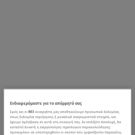
Ενδιαφερόμαστε για το απόρρητό σας
Εμείς και οι
603
συνεργάτες μας αποθηκεύουμε προσωπικά δεδομένα,
όπως δεδομένα περιήγησης ή μοναδικά αναγνωριστικά στοιχεία, και
έχουμε πρόσβαση σε αυτά στη συσκευή σας. Αν επιλέξετε Αποδοχή, θα
καταστεί δυνατή η ενεργοποίηση τεχνολογιών παρακολούθησης
προκειμένου να υποστηριχθούν οι σκοποί που εμφανίζονται παρακάτω,