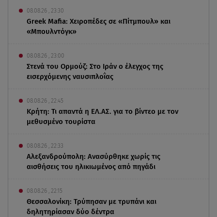
08.08.26 , 23:30
Greek Mafia: Χειροπέδες σε «Πίτμπουλ» και
«Μπουλντόγκ»
08.08.26 , 23:00
Στενά του Ορμούζ: Στο Ιράν ο έλεγχος της
εισερχόμενης ναυσιπλοΐας
08.08.26 , 22:45
Κρήτη: Τι απαντά η ΕΛ.ΑΣ. για το βίντεο με τον
μεθυσμένο τουρίστα
08.08.26 , 22:33
Αλεξανδρούπολη: Ανασύρθηκε χωρίς τις
αισθήσεις του ηλικιωμένος από πηγάδι
08.08.26 , 22:15
Θεσσαλονίκη: Τρύπησαν με τρυπάνι και
δηλητηρίασαν δύο δέντρα