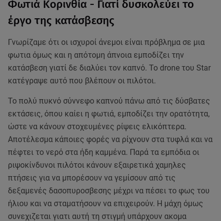
Φωτιά Κορινθία - Γιατί δυσκολεύει το
έργο της κατάσβεσης
Γνωρίζαμε ότι οι ισχυροί άνεμοι είναι πρόβλημα σε μια
φωτια όμως και η απότομη άπνοια εμποδίζει την
κατάσβεση γιατί δε διαλύει τον καπνό. Το drone του Star
κατέγραψε αυτό που βλέπουν οι πιλότοι.
Το πολύ πυκνό σύννεφο καπνού πάνω από τις δύσβατες
εκτάσεις, όπου καίει η φωτιά, εμποδίζει την ορατότητα,
ώστε να κάνουν στοχευμένες ρίψεις ελικόπτερα.
Αποτέλεσμα κάποιες φορές να ρίχνουν στα τυφλά και να
πέφτει το νερό στα ήδη καμμένα. Παρά τα εμπόδια οι
ριψοκίνδυνοι πιλότοι κάνουν εξαιρετικά χαμηλες
πτήσεις για να μπορέσουν να γεμίσουν από τις
δεξαμενές δασοπυροσβεσης μέχρι να πέσει το φως του
ήλιου και να σταματήσουν να επιχειρούν. Η μάχη όμως
συνεχιζεται γιατι αυτή τη στιγμή υπάρχουν ακομα