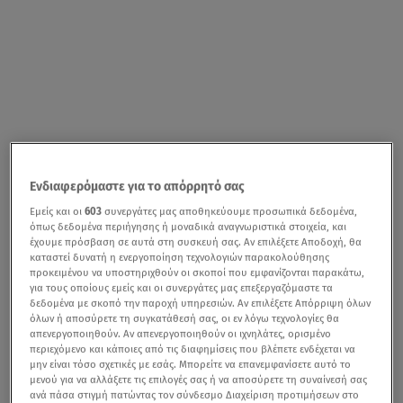
Ενδιαφερόμαστε για το απόρρητό σας
Εμείς και οι
603
συνεργάτες μας αποθηκεύουμε προσωπικά δεδομένα,
όπως δεδομένα περιήγησης ή μοναδικά αναγνωριστικά στοιχεία, και
έχουμε πρόσβαση σε αυτά στη συσκευή σας. Αν επιλέξετε Αποδοχή, θα
καταστεί δυνατή η ενεργοποίηση τεχνολογιών παρακολούθησης
προκειμένου να υποστηριχθούν οι σκοποί που εμφανίζονται παρακάτω,
για τους οποίους εμείς και οι συνεργάτες μας επεξεργαζόμαστε τα
δεδομένα με σκοπό την παροχή υπηρεσιών. Αν επιλέξετε Απόρριψη όλων
όλων ή αποσύρετε τη συγκατάθεσή σας, οι εν λόγω τεχνολογίες θα
απενεργοποιηθούν. Αν απενεργοποιηθούν οι ιχνηλάτες, ορισμένο
περιεχόμενο και κάποιες από τις διαφημίσεις που βλέπετε ενδέχεται να
μην είναι τόσο σχετικές με εσάς. Μπορείτε να επανεμφανίσετε αυτό το
μενού για να αλλάξετε τις επιλογές σας ή να αποσύρετε τη συναίνεσή σας
ανά πάσα στιγμή πατώντας τον σύνδεσμο Διαχείριση προτιμήσεων στο