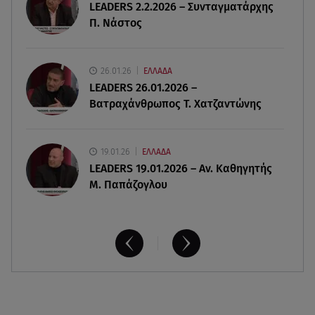
LEADERS 2.2.2026 – Συνταγματάρχης
Φωτιά στην Αττικοβοιωτία: Ενέργεια ίση με έξι
Π. Νάστος
ατομικές βόμβες
08.08.26 , 21:20
26.01.26
ΕΛΛΑΔΑ
«Ισλαμικό ΝΑΤΟ»: Πώς επηρεάζεται η Ελλάδα
LEADERS 26.01.2026 –
από τη νέα συμμαχία
Βατραχάνθρωπος Τ. Χατζαντώνης
19.01.26
ΕΛΛΑΔΑ
LEADERS 19.01.2026 – Αν. Καθηγητής
Μ. Παπάζογλου