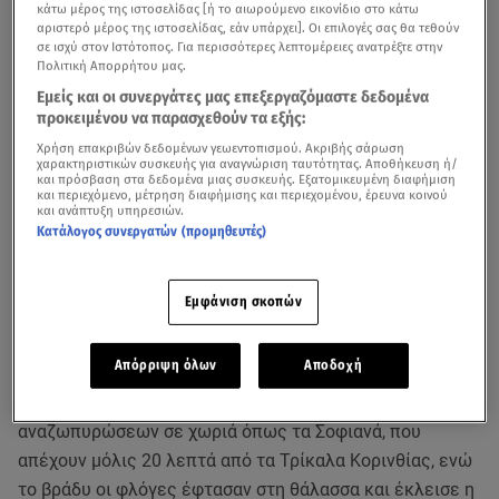
κάτω μέρος της ιστοσελίδας [ή το αιωρούμενο εικονίδιο στο κάτω
αριστερό μέρος της ιστοσελίδας, εάν υπάρχει]. Οι επιλογές σας θα τεθούν
σε ισχύ στον Ιστότοπος. Για περισσότερες λεπτομέρειες ανατρέξτε στην
Πολιτική Απορρήτου μας.
Εμείς και οι συνεργάτες μας επεξεργαζόμαστε δεδομένα
προκειμένου να παρασχεθούν τα εξής:
Χρήση επακριβών δεδομένων γεωεντοπισμού. Ακριβής σάρωση
χαρακτηριστικών συσκευής για αναγνώριση ταυτότητας. Αποθήκευση ή/
και πρόσβαση στα δεδομένα μιας συσκευής. Εξατομικευμένη διαφήμιση
και περιεχόμενο, μέτρηση διαφήμισης και περιεχομένου, έρευνα κοινού
και ανάπτυξη υπηρεσιών.
Χωρίς να υπάρχει δεύτερη μεγάλη φωτιά σε εξέλιξη και
Κατάλογος συνεργατών (προμηθευτές)
με ισχυρές δυνάμεις της Πυροσβεστικής να έχουν πέσει
πάνω στις φλόγες, η πυρκαγιά στην Κορινθία καίει για
Εμφάνιση σκοπών
τρίτη μέρα με τους κατοίκους της περιοχής να θέτουν
ένα βασικό ερώτημα, τι πήγε λάθος. Η πυροσβεστική
Απόρριψη όλων
Αποδοχή
μιλά για μια δύσκολη συνθήκη που δεν περίμενε κανείς
τέλη Σεπτεμβρίου. Σήμερα δόθηκε η μάχη των
αναζωπυρώσεων σε χωριά όπως τα Σοφιανά, που
απέχουν μόλις 20 λεπτά από τα Τρίκαλα Κορινθίας, ενώ
το βράδυ οι φλόγες έφτασαν στη θάλασσα και έκλεισε η