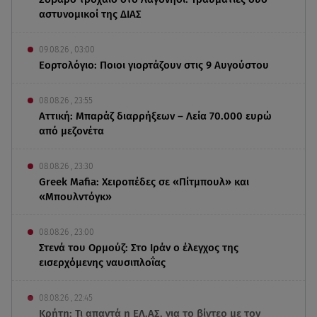
αστυνομικοί της ΔΙΑΣ
09.08.26 , 03:00
Εορτολόγιο: Ποιοι γιορτάζουν στις 9 Αυγούστου
08.08.26 , 23:55
Αττική: Μπαράζ διαρρήξεων – Λεία 70.000 ευρώ
από μεζονέτα
08.08.26 , 23:30
Greek Mafia: Χειροπέδες σε «Πίτμπουλ» και
«Μπουλντόγκ»
08.08.26 , 23:00
Στενά του Ορμούζ: Στο Ιράν ο έλεγχος της
εισερχόμενης ναυσιπλοΐας
08.08.26 , 22:45
Κρήτη: Τι απαντά η ΕΛ.ΑΣ. για το βίντεο με τον