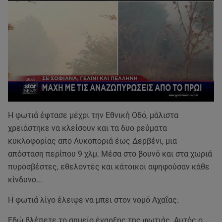
Η φωτιά έφτασε μέχρι την Εθνική Οδό, μάλιστα
χρειάστηκε να κλείσουν και τα δυο ρεύματα
κυκλοφορίας απο Λυκοποριά έως Δερβένι, μια
απόσταση περίπου 9 χλμ. Μέσα στο βουνό και στα χωριά
πυροσβέστες, εθελοντές και κάτοικοι αψηφούσαν κάθε
κίνδυνο...
Η φωτιά λίγο έλειψε να μπει στον νομό Αχαΐας.
Εδώ βλέπετε το σημείο έναρξης της φωτιάς. Αυτός ο...