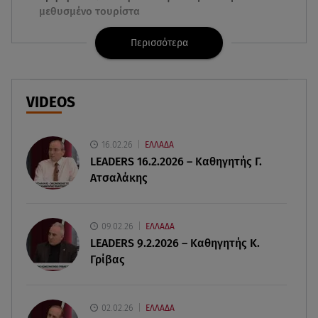
μεθυσμένο τουρίστα
Περισσότερα
08.08.26 , 22:33
Αλεξανδρούπολη: Ανασύρθηκε χωρίς τις
αισθήσεις του ηλικιωμένος από πηγάδι
VIDEOS
08.08.26 , 22:15
Θεσσαλονίκη: Τρύπησαν με τρυπάνι και
δηλητηρίασαν δύο δέντρα
16.02.26
ΕΛΛΑΔΑ
LEADERS 16.2.2026 – Καθηγητής Γ.
Ατσαλάκης
08.08.26 , 21:50
Πάρος: Γονείς και ιδιοκτήτης κατηγορούνται για
ανθρωποκτονία από αμέλεια
09.02.26
ΕΛΛΑΔΑ
LEADERS 9.2.2026 – Καθηγητής Κ.
08.08.26 , 21:38
Γρίβας
Βουλγαρία:Μη επανδρωμένο αεροσκάφος
συνετρίβη κοντά σε αγωγό φυσικού αερίου
02.02.26
ΕΛΛΑΔΑ
08.08.26 , 21:32