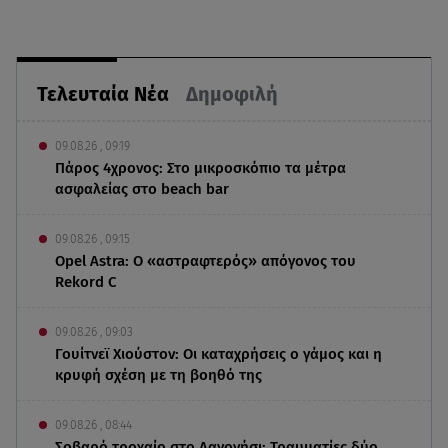
Τελευταία Νέα
Δημοφιλή
09.08.26 , 09:19
Πάρος 4χρονος: Στο μικροσκόπιο τα μέτρα
ασφαλείας στο beach bar
09.08.26 , 09:15
Opel Astra: Ο «αστραφτερός» απόγονος του
Rekord C
09.08.26 , 09:03
Γουίτνεϊ Χιούστον: Οι καταχρήσεις ο γάμος και η
κρυφή σχέση με τη βοηθό της
09.08.26 , 08:44
Σοβαρό τροχαίο στο Λαγονήσι: Τραυματίες δύο