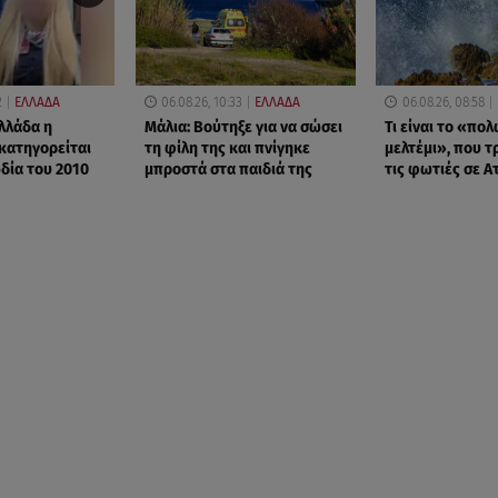
2
ΕΛΛΑΔΑ
06.08.26, 10:33
ΕΛΛΑΔΑ
06.08.26, 08:58
Ελλάδα η
Μάλια: Βούτηξε για να σώσει
Τι είναι το «πο
κατηγορείται
τη φίλη της και πνίγηκε
μελτέμι», που 
δία του 2010
μπροστά στα παιδιά της
τις φωτιές σε Α