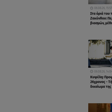
06.08.26, 15:57
Στα όριά του
Ζακύνθου: Πε
βιασμών, μέθ
06.08.26, 14:0
Κυψέλη: Προ
26χρονος - Τ
δικαίωμα της