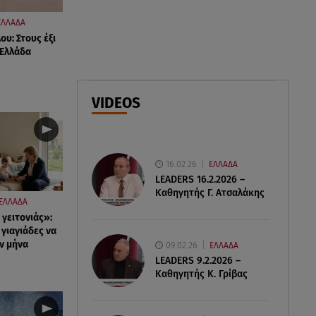
Οι φωτογραφίες που
δημοσίευσε
ΕΛΛΑΔΑ
ου: Στους έξι
 Ελλάδα
06.08.26 , 14:15
Ιός Δυτικού Νείλου: Στους έξι οι
θάνατοι στην Ελλάδα
VIDEOS
06.08.26 , 14:04
Κυψέλη: Προφυλακίστηκε ο
26χρονος - Τήρησε το δικαίωμα
16.02.26
ΕΛΛΑΔΑ
της σιωπής
LEADERS 16.2.2026 –
Καθηγητής Γ. Ατσαλάκης
ΕΛΛΑΔΑ
γειτονιάς»:
γιαγιάδες να
ν μήνα
09.02.26
ΕΛΛΑΔΑ
LEADERS 9.2.2026 –
Καθηγητής Κ. Γρίβας