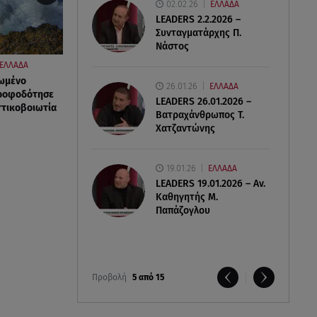
02.02.26
ΕΛΛΑΔΑ
LEADERS 2.2.2026 –
Συνταγματάρχης Π.
Νάστος
ΕΛΛΑΔΑ
λωμένο
26.01.26
ΕΛΛΑΔΑ
τροφοδότησε
LEADERS 26.01.2026 –
ττικοβοιωτία
Βατραχάνθρωπος Τ.
Χατζαντώνης
19.01.26
ΕΛΛΑΔΑ
LEADERS 19.01.2026 – Αν.
Καθηγητής Μ.
Παπάζογλου
Προβολή
5 από 15