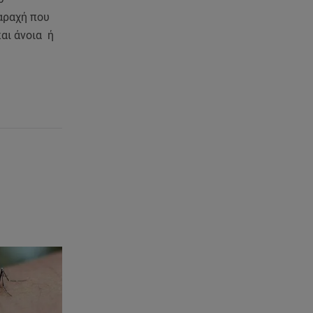
το Instagram με το μαύρο της
μπικίνι
ταραχή που
αι άνοια ή
06.08.26 , 15:02
Συγκινεί ο Κώστας Σαμαράς: Η
οικογενειακή φωτογραφία με
την αδελφή του
06.08.26 , 14:41
Κηδεία Λάκη Χαλκιά:
Συντετριμμένη η σύζυγός του
στο τελευταίο «αντίο»
06.08.26 , 14:34
«Πάμε για νέα θεραπεία»: Η νέα
φωτογραφία του Παράσχου από
το νοσοκομείο
06.08.26 , 14:29
Γενέθλια για τον Λάκη Γαβαλά: