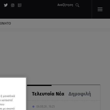
Αναζήτηση
ΚΙΝΗΤΟ
Τελευταία Νέα
Δημοφιλή
 ή μοναδικά
α καταστεί
 που
06.08.26 , 16:25
να με σκοπό