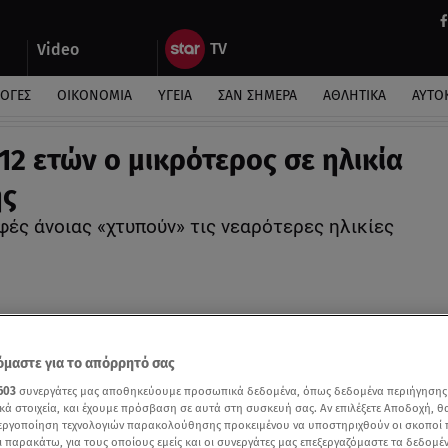
Video
ΛΟΓΕΣ
ΟΙΚΟΝΟΜΙΑ
ΥΓΕΙΑ
ΣΑΝ ΣΗΜΕΡΑ
ΑΘΛΗΤΙΚΑ
ΑΥΤΟ
 12 ετών ο μικρότερος σε ηλικία
ής
φές άνοιας «χτυπούν» τις νεαρότερες ηλικίες
μαστε για το απόρρητό σας
603
συνεργάτες μας αποθηκεύουμε προσωπικά δεδομένα, όπως δεδομένα περιήγησης
κά στοιχεία, και έχουμε πρόσβαση σε αυτά στη συσκευή σας. Αν επιλέξετε Αποδοχή, θ
νεργοποίηση τεχνολογιών παρακολούθησης προκειμένου να υποστηριχθούν οι σκοποί
ι παρακάτω, για τους οποίους εμείς και οι συνεργάτες μας επεξεργαζόμαστε τα δεδομέ