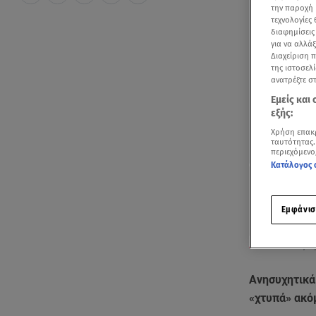
την παροχή 
τεχνολογίες
διαφημίσεις
για να αλλά
Διαχείριση 
της ιστοσελί
ανατρέξτε σ
Εμείς και
εξής:
Χρήση επακ
ταυτότητας.
περιεχόμενο
Κατάλογος 
Εμφάνισ
Ολοένα και μικ
Ανησυχητικά
«χτυπά» ακό