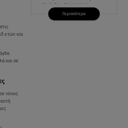
Ζακύνθου: Περιστατικά
βιασμών, μέθης & τροχαία
Περισσότερα
06.08.26 , 15:37
στις
Γουλιώτη: «Γέμισε» χρώμα το
65 ετών και
Instagram της από το
WorldPride στο Άμστερνταμ
Μάγδα
06.08.26 , 15:35
λά και σε
Suzuki: Δείτε πόσα αυτοκίνητα
πούλησε
ες
06.08.26 , 15:22
Αρίνα Σαμπαλένκα: Ξανά στη
 σε νέους
Μύκονο για βουτιές μαζί με τον
 αυτή
Γιώργο Φραγκούλη
ιες
06.08.26 , 15:05
Κατερίνα Γερονικολού: «Έριξε»
υ