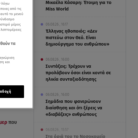
Μικαέλα Κάσαρη: Έτοιμη για το
ν λόγω
Miss World
ποιες από τις
ε αυτό το μενού
 σύνδεσμο
ριστερό μέρος
06.08.26 , 16:17
ς λεπτομέρειες
Έλληνας ηθοποιός: «Δεν
πιστεύω στον Θεό. Είναι
εθούν τα
δημιούργημα του ανθρώπου»
αγνώριση
06.08.26 , 16:00
ση και
Συντάξεις: Τρέχουν να
προλάβουν όσοι είναι κοντά σε
ηλικία συνταξιοδότησης
οδοχή
06.08.26 , 16:00
Σημάδια που φανερώνουν
διαίσθηση και ότι ξέρεις να
«διαβάζεις» ανθρώπους
ιμερ
που
06.08.26 , 15:57
Στα όριά του το Νοσοκομείο