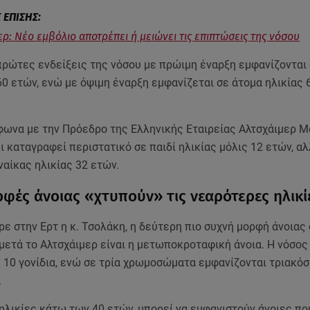
ερ: Νέο εμβόλιο αποτρέπει ή μειώνει τις επιπτώσεις της νόσου
πρώτες ενδείξεις της νόσου με πρώιμη έναρξη εμφανίζονται 
 60 ετών, ενώ με όψιμη έναρξη εμφανίζεται σε άτομα ηλικίας 
φωνα με την Πρόεδρο της Ελληνικής Εταιρείας Αλτσχάιμερ 
ι καταγραφεί περιστατικό σε παιδί ηλικίας μόλις 12 ετών, αλ
ναίκας ηλικίας 32 ετών.
ρφές άνοιας «χτυπούν» τις νεαρότερες ηλικί
 στην Ερτ η κ. Τσολάκη, η δεύτερη πιο συχνή μορφή άνοιας
ετά το Αλτσχάιμερ είναι η μετωποκροταφική άνοια. Η νόσος
 10 γονίδια, ενώ σε τρία χρωμοσώματα εμφανίζονται τριακόσ
.
 ηλικίες κάτω των 40 ετών, μπορεί να εμφανιστούν άνοιες πο