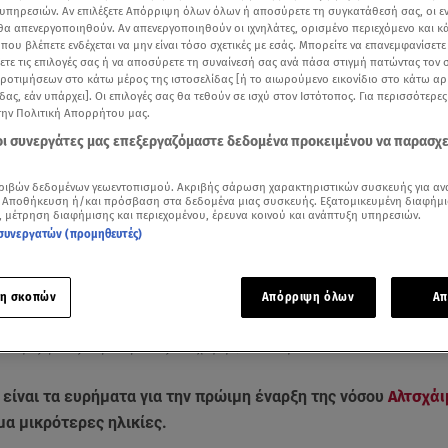
υπηρεσιών. Αν επιλέξετε Απόρριψη όλων όλων ή αποσύρετε τη συγκατάθεσή σας, οι ε
 θα απενεργοποιηθούν. Αν απενεργοποιηθούν οι ιχνηλάτες, ορισμένο περιεχόμενο και κά
 που βλέπετε ενδέχεται να μην είναι τόσο σχετικές με εσάς. Μπορείτε να επανεμφανίσετ
ξετε τις επιλογές σας ή να αποσύρετε τη συναίνεσή σας ανά πάσα στιγμή πατώντας τον
προτιμήσεων στο κάτω μέρος της ιστοσελίδας [ή το αιωρούμενο εικονίδιο στο κάτω α
δας, εάν υπάρχει]. Οι επιλογές σας θα τεθούν σε ισχύ στον Ιστότοπος. Για περισσότερε
την Πολιτική Απορρήτου μας.
 οι συνεργάτες μας επεξεργαζόμαστε δεδομένα προκειμένου να παρασχ
ριβών δεδομένων γεωεντοπισμού. Ακριβής σάρωση χαρακτηριστικών συσκευής για αν
 Αποθήκευση ή/και πρόσβαση στα δεδομένα μιας συσκευής. Εξατομικευμένη διαφήμι
, μέτρηση διαφήμισης και περιεχομένου, έρευνα κοινού και ανάπτυξη υπηρεσιών.
συνεργατών (προμηθευτές)
Δείτε περισσότερα άρθρα μας στα αποτελέσματα αναζήτησης
Add star.gr on Google
η σκοπών
Απόρριψη όλων
Απ
ρότερες ηλικίες πλήττει η νόσος Αλτσχάιμερ / Βίντεο Ερτ
 είναι τα ευρήματα για την πρώιμη έναρξη της νόσου
Αλτσχά
μα μικρότερες ηλικίες.