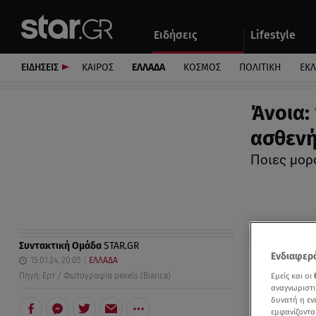
Αθλητικά
Quiz
Ειδήσεις
Lifestyle
Αυτοκίνητο
ΕΙΔΗΣΕΙΣ
ΚΑΙΡΟΣ
ΕΛΛΑΔΑ
ΚΟΣΜΟΣ
ΠΟΛΙΤΙΚΗ
ΕΚ
Άνοια:
ασθεν
Ποιες μορ
Συντακτική Ομάδα
STAR.GR
Ενδιαφερό
15.01.24, 20:05
ΕΛΛΑΔΑ
Εμείς και οι
Πηγή: Ερτ / Φωτογραφία pexels (Bianca)
αναγνωριστι
δυνατή η ε
εμφανίζοντα