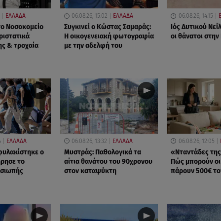
ΕΛΛΑΔΑ
06.08.26, 15:02
ΕΛΛΑΔΑ
06.08.26, 14:15
 το Νοσοκομείο
Συγκινεί ο Κώστας Σαμαράς:
Ιός Δυτικού Νείλ
ριστατικά
Η οικογενειακή φωτογραφία
οι θάνατοι στην
ης & τροχαία
με την αδελφή του
4
ΕΛΛΑΔΑ
06.08.26, 13:32
ΕΛΛΑΔΑ
06.08.26, 12:05
φυλακίστηκε ο
Μυστράς: Παθολογικά τα
«Νταντάδες της 
ήρησε το
αίτια θανάτου του 90χρονου
Πώς μπορούν οι 
 σιωπής
στον καταψύκτη
πάρουν 500€ το