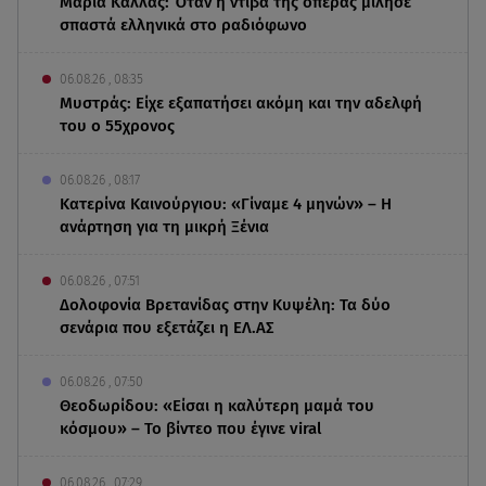
Μαρία Κάλλας: Όταν η ντίβα της όπερας μίλησε
σπαστά ελληνικά στο ραδιόφωνο
06.08.26 , 08:35
Μυστράς: Είχε εξαπατήσει ακόμη και την αδελφή
του ο 55χρονος
06.08.26 , 08:17
Κατερίνα Καινούργιου: «Γίναμε 4 μηνών» – Η
ανάρτηση για τη μικρή Ξένια
06.08.26 , 07:51
Δολοφονία Βρετανίδας στην Κυψέλη: Τα δύο
σενάρια που εξετάζει η ΕΛ.ΑΣ
06.08.26 , 07:50
Θεοδωρίδου: «Είσαι η καλύτερη μαμά του
κόσμου» – Το βίντεο που έγινε viral
06.08.26 , 07:29