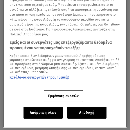
μην είναι τόσο σχετικές με εσάς. Μπορείτε να επανεμφανίσετε αυτό το
μενού για να αλλάξετε τις επιλογές σας ή να αποσύρετε τη συναίνεσή σας
ανά πάσα στιγμή πατώντας τον σύνδεσμο Διαχείριση προτιμήσεων στο
κάτω μέρος της ιστοσελίδας [ή το αιωρούμενο εικονίδιο στο κάτω
αριστερό μέρος της ιστοσελίδας, εάν υπάρχει]. Οι επιλογές σας θα τεθούν
σε ισχύ στον Ιστότοπος. Για περισσότερες λεπτομέρειες ανατρέξτε στην
Πολιτική Απορρήτου μας.
Εμείς και οι συνεργάτες μας επεξεργαζόμαστε δεδομένα
προκειμένου να παρασχεθούν τα εξής:
Χρήση επακριβών δεδομένων γεωεντοπισμού. Ακριβής σάρωση
χαρακτηριστικών συσκευής για αναγνώριση ταυτότητας. Αποθήκευση ή/
και πρόσβαση στα δεδομένα μιας συσκευής. Εξατομικευμένη διαφήμιση
και περιεχόμενο, μέτρηση διαφήμισης και περιεχομένου, έρευνα κοινού
και ανάπτυξη υπηρεσιών.
Κατάλογος συνεργατών (προμηθευτές)
Εμφάνιση σκοπών
Απόρριψη όλων
Αποδοχή