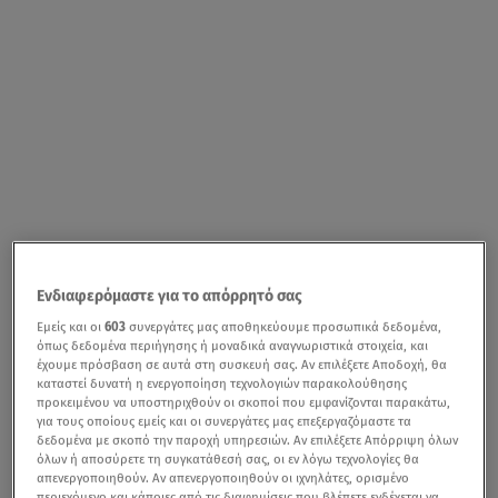
Ενδιαφερόμαστε για το απόρρητό σας
Εμείς και οι
603
συνεργάτες μας αποθηκεύουμε προσωπικά δεδομένα,
όπως δεδομένα περιήγησης ή μοναδικά αναγνωριστικά στοιχεία, και
έχουμε πρόσβαση σε αυτά στη συσκευή σας. Αν επιλέξετε Αποδοχή, θα
καταστεί δυνατή η ενεργοποίηση τεχνολογιών παρακολούθησης
προκειμένου να υποστηριχθούν οι σκοποί που εμφανίζονται παρακάτω,
για τους οποίους εμείς και οι συνεργάτες μας επεξεργαζόμαστε τα
δεδομένα με σκοπό την παροχή υπηρεσιών. Αν επιλέξετε Απόρριψη όλων
όλων ή αποσύρετε τη συγκατάθεσή σας, οι εν λόγω τεχνολογίες θα
απενεργοποιηθούν. Αν απενεργοποιηθούν οι ιχνηλάτες, ορισμένο
περιεχόμενο και κάποιες από τις διαφημίσεις που βλέπετε ενδέχεται να