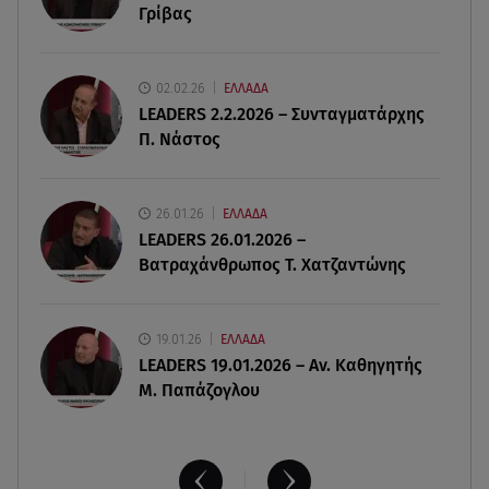
Γρίβας
τρία μέλη οικογένειας
05.08.26 , 22:35
02.02.26
ΕΛΛΑΔΑ
Αλεξάνδρα Νίκα: Η... χρυσή ώρα στο σκάφος με
LEADERS 2.2.2026 – Συνταγματάρχης
την καλύτερη παρέα!
Π. Νάστος
05.08.26 , 22:27
Πόρτο Ράφτη: Bίντεο Ντοκουμέντο Από Το
26.01.26
ΕΛΛΑΔΑ
Θανατηφόρο Τροχαίο
LEADERS 26.01.2026 –
Βατραχάνθρωπος Τ. Χατζαντώνης
19.01.26
ΕΛΛΑΔΑ
LEADERS 19.01.2026 – Αν. Καθηγητής
Μ. Παπάζογλου