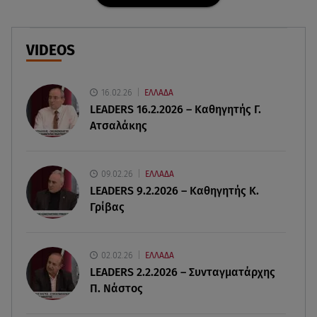
08.08.26 , 13:11
ΑΜΜΟΣ - Η πρώτη ανάγνωση (αναλόγιο) στο
θέατρο Άβατον
VIDEOS
08.08.26 , 13:07
Σέρρες: Απόσπαση προσοχής ή απειρία πίσω από
16.02.26
ΕΛΛΑΔΑ
το φονικό τροχαίο
LEADERS 16.2.2026 – Καθηγητής Γ.
Ατσαλάκης
08.08.26 , 13:06
MG Motor Greece: «Απογειώνεται» στο Athens
Flying Week 2026
09.02.26
ΕΛΛΑΔΑ
LEADERS 9.2.2026 – Καθηγητής Κ.
Γρίβας
08.08.26 , 12:42
Κρήτη: Η Αστυνομία διαψεύδει την απόπειρα
ασέλγειας σε ανήλικη
02.02.26
ΕΛΛΑΔΑ
LEADERS 2.2.2026 – Συνταγματάρχης
08.08.26 , 12:30
Π. Νάστος
Πρωταγωνίστρια της Λάμψης: «Στο θέατρο με
σνόμπαραν πάρα πολύ»