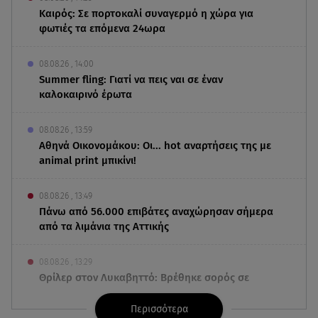
Καιρός: Σε πορτοκαλί συναγερμό η χώρα για
φωτιές τα επόμενα 24ωρα
08.08.26 , 14:00
Summer fling: Γιατί να πεις ναι σε έναν
καλοκαιρινό έρωτα
08.08.26 , 13:59
Αθηνά Οικονομάκου: Οι... hot αναρτήσεις της με
animal print μπικίνι!
08.08.26 , 13:49
Πάνω από 56.000 επιβάτες αναχώρησαν σήμερα
από τα λιμάνια της Αττικής
08.08.26 , 13:29
Θρίλερ στον Λυκαβηττό: Βρέθηκε σορός σε
σπηλιά - Φωτογραφίες από το σημείο
Περισσότερα