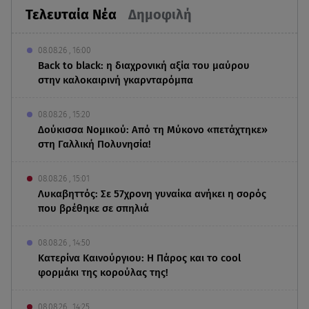
Τελευταία Νέα
Δημοφιλή
08.08.26 , 16:00
Back to black: η διαχρονική αξία του μαύρου
στην καλοκαιρινή γκαρνταρόμπα
08.08.26 , 15:20
Δούκισσα Νομικού: Από τη Μύκονο «πετάχτηκε»
στη Γαλλική Πολυνησία!
08.08.26 , 15:01
Λυκαβηττός: Σε 57χρονη γυναίκα ανήκει η σορός
που βρέθηκε σε σπηλιά
08.08.26 , 14:50
Κατερίνα Καινούργιου: Η Πάρος και το cool
φορμάκι της κορούλας της!
08.08.26 , 14:25