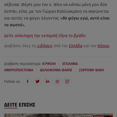
σέβεσαι. Φέρτε μου τον κ. Νίκο να κάτσω μόνη μου δύο
λεπτά
», είπε, με τον Γιώργο Καλλιακμάνη να σηκώνεται
και αυτός να φύγει λέγοντας
«
θα φύγω εγώ, αυτό είναι
το σωστό
».
Δείτε ολόκληρη την εκπομπή Ζήνα το βράδυ
Διαβάστε όλες τις
ειδήσεις
από την
Ελλάδα
και τον
Κόσμο
.
|
|
Διαβάστε περισσότερα:
ΚΥΨΕΛΗ
ΕΓΚΛΗΜΑ
|
|
ΑΝΘΡΩΠΟΚΤΟΝΙΑ
ΔΟΛΟΦΟΝΙΑ ΦΑΙΗΣ
23ΧΡΟΝΗ ΦΑΙΗ
Follow us:
ΔΕΙΤΕ ΕΠΙΣΗΣ