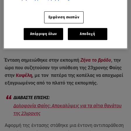
Εμφάνιση σκοπών
Απόρριψη όλων
Αποδοχή
Ένταση σημειώθηκε στην εκπομπή
Ζήνα το βράδυ
, την
ώρα που συζητούσαν την υπόθεση της 23χρονης Φαίης
στην
Κυψέλη
, με τον πατέρα της κοπέλας να αποχωρεί
εξαγριωμένος από το πλατό της εκπομπής.
Δολοφονία Φαίης: Αποκαλύψεις για τα αίτια θανάτου
της 23χρονης
Αφορμή της έντασης στάθηκε μια έντονη αντιπαράθεση