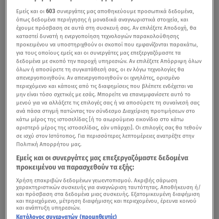
Εμείς και οι
603
συνεργάτες μας αποθηκεύουμε προσωπικά δεδομένα,
όπως δεδομένα περιήγησης ή μοναδικά αναγνωριστικά στοιχεία, και
έχουμε πρόσβαση σε αυτά στη συσκευή σας. Αν επιλέξετε Αποδοχή, θα
καταστεί δυνατή η ενεργοποίηση τεχνολογιών παρακολούθησης
προκειμένου να υποστηριχθούν οι σκοποί που εμφανίζονται παρακάτω,
για τους οποίους εμείς και οι συνεργάτες μας επεξεργαζόμαστε τα
δεδομένα με σκοπό την παροχή υπηρεσιών. Αν επιλέξετε Απόρριψη όλων
όλων ή αποσύρετε τη συγκατάθεσή σας, οι εν λόγω τεχνολογίες θα
απενεργοποιηθούν. Αν απενεργοποιηθούν οι ιχνηλάτες, ορισμένο
περιεχόμενο και κάποιες από τις διαφημίσεις που βλέπετε ενδέχεται να
μην είναι τόσο σχετικές με εσάς. Μπορείτε να επανεμφανίσετε αυτό το
μενού για να αλλάξετε τις επιλογές σας ή να αποσύρετε τη συναίνεσή σας
ανά πάσα στιγμή πατώντας τον σύνδεσμο Διαχείριση προτιμήσεων στο
κάτω μέρος της ιστοσελίδας [ή το αιωρούμενο εικονίδιο στο κάτω
αριστερό μέρος της ιστοσελίδας, εάν υπάρχει]. Οι επιλογές σας θα τεθούν
σε ισχύ στον Ιστότοπος. Για περισσότερες λεπτομέρειες ανατρέξτε στην
Πολιτική Απορρήτου μας.
Εμείς και οι συνεργάτες μας επεξεργαζόμαστε δεδομένα
προκειμένου να παρασχεθούν τα εξής:
Χρήση επακριβών δεδομένων γεωεντοπισμού. Ακριβής σάρωση
χαρακτηριστικών συσκευής για αναγνώριση ταυτότητας. Αποθήκευση ή/
και πρόσβαση στα δεδομένα μιας συσκευής. Εξατομικευμένη διαφήμιση
και περιεχόμενο, μέτρηση διαφήμισης και περιεχομένου, έρευνα κοινού
και ανάπτυξη υπηρεσιών.
Κατάλογος συνεργατών (προμηθευτές)