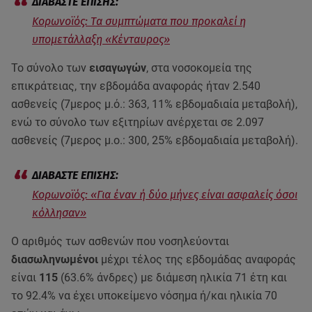
Κορωνοϊός: Tα συμπτώματα που προκαλεί η
υπομετάλλαξη «Κένταυρος»
Το σύνολο των
εισαγωγών
, στα νοσοκομεία της
επικράτειας, την εβδομάδα αναφοράς ήταν 2.540
ασθενείς (7μερος μ.ό.: 363, 11% εβδομαδιαία μεταβολή),
ενώ το σύνολο των εξιτηρίων ανέρχεται σε 2.097
ασθενείς (7μερος μ.ο.: 300, 25% εβδομαδιαία μεταβολή).
Kορωνοϊός: «Για έναν ή δύο μήνες είναι ασφαλείς όσοι
κόλλησαν»
Ο αριθμός των ασθενών που νοσηλεύονται
διασωληνωμένοι
μέχρι τέλος της εβδομάδας αναφοράς
είναι
115
(63.6% άνδρες) με διάμεση ηλικία 71 έτη και
το 92.4% να έχει υποκείμενο νόσημα ή/και ηλικία 70