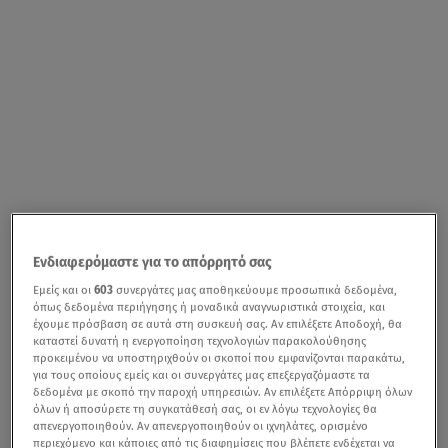
Ενδιαφερόμαστε για το απόρρητό σας
Εμείς και οι
603
συνεργάτες μας αποθηκεύουμε προσωπικά δεδομένα,
όπως δεδομένα περιήγησης ή μοναδικά αναγνωριστικά στοιχεία, και
έχουμε πρόσβαση σε αυτά στη συσκευή σας. Αν επιλέξετε Αποδοχή, θα
καταστεί δυνατή η ενεργοποίηση τεχνολογιών παρακολούθησης
προκειμένου να υποστηριχθούν οι σκοποί που εμφανίζονται παρακάτω,
για τους οποίους εμείς και οι συνεργάτες μας επεξεργαζόμαστε τα
δεδομένα με σκοπό την παροχή υπηρεσιών. Αν επιλέξετε Απόρριψη όλων
όλων ή αποσύρετε τη συγκατάθεσή σας, οι εν λόγω τεχνολογίες θα
απενεργοποιηθούν. Αν απενεργοποιηθούν οι ιχνηλάτες, ορισμένο
περιεχόμενο και κάποιες από τις διαφημίσεις που βλέπετε ενδέχεται να