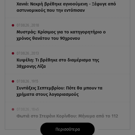
Χανιά: Νεκρή βρέθηκε αγνοούμενη - Ξέφυγε από
αστυνομικούς που την εντόπισαν
07.08.26 , 20:18
Μυστράς: Κρίσιμος για το κατηγορητήριο ο
χρόνος θανάτου του 90χρονου
07.08.26 , 20:13
Κυψέλη: Tι βρέθηκε στο διαμέρισμα της
38χρονης Λίζα
07.08.26 , 19:15
Συντάξεις Σεπτεμβρίου: Πότε θα μπουν τα
χρήματα στους λογαριασμούς
07.08.26 , 18:45
Φωτιά στο Στεφάνι Κορίνθου: Μήνυμα από το 112
- Σηκώθηκαν εναέρια μέσα
Περισσότερα