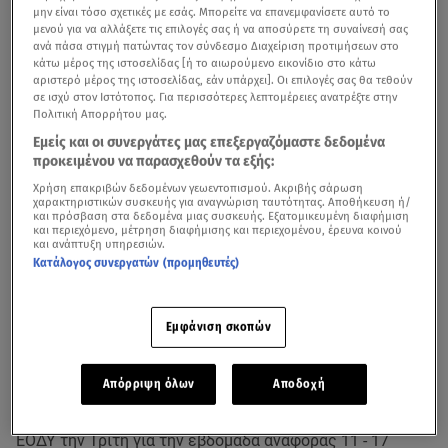
μην είναι τόσο σχετικές με εσάς. Μπορείτε να επανεμφανίσετε αυτό το
μενού για να αλλάξετε τις επιλογές σας ή να αποσύρετε τη συναίνεσή σας
ανά πάσα στιγμή πατώντας τον σύνδεσμο Διαχείριση προτιμήσεων στο
κάτω μέρος της ιστοσελίδας [ή το αιωρούμενο εικονίδιο στο κάτω
αριστερό μέρος της ιστοσελίδας, εάν υπάρχει]. Οι επιλογές σας θα τεθούν
σε ισχύ στον Ιστότοπος. Για περισσότερες λεπτομέρειες ανατρέξτε στην
Πολιτική Απορρήτου μας.
Εμείς και οι συνεργάτες μας επεξεργαζόμαστε δεδομένα
Τα νεότερα στοιχεία για την πορεία της πανδημίας στην Ελλάδα / Βίντεο
προκειμένου να παρασχεθούν τα εξής:
από το κεντρικό δελτίο ειδήσεων του Star (18/7/22)
Χρήση επακριβών δεδομένων γεωεντοπισμού. Ακριβής σάρωση
χαρακτηριστικών συσκευής για αναγνώριση ταυτότητας. Αποθήκευση ή/
Ακόμα 148.435
κρούσματα
κορωνοϊού
ανακοίνωσε ο
και πρόσβαση στα δεδομένα μιας συσκευής. Εξατομικευμένη διαφήμιση
και περιεχόμενο, μέτρηση διαφήμισης και περιεχομένου, έρευνα κοινού
ΕΟΔΥ την τελευταία εβδομάδα. Οι νέοι θάνατοι είναι
και ανάπτυξη υπηρεσιών.
Κατάλογος συνεργατών (προμηθευτές)
200, ενώ οι διασωληνωμένοι ασθενείς είναι 115.
Εμφάνιση σκοπών
Κορωνοϊός: «Πάρτε μέτρα για να αποφευχθούν τα
αυστηρότερα το φθινόπωρο»
Απόρριψη όλων
Αποδοχή
Συνολικά 148.435 κρούσματα κορωνοϊού ανακοίνωσε ο
ΕΟΔΥ την Τρίτη για την εβδομάδα αναφοράς 11 - 17