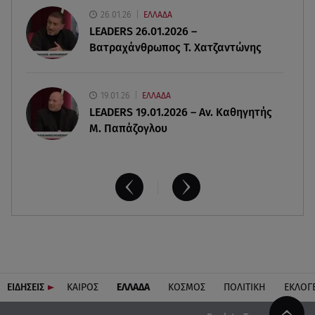
07.08.26 , 15:24
26.01.26
ΕΛΛΑΔΑ
Ιωάννα Τούνη - Δημήτρης Σπυριδωνίδης: Η
LEADERS 26.01.2026 –
throwback φωτογραφία από την Ίμπιζα
Βατραχάνθρωπος Τ. Χατζαντώνης
19.01.26
ΕΛΛΑΔΑ
LEADERS 19.01.2026 – Αν. Καθηγητής
Μ. Παπάζογλου
ΕΙΔΗΣΕΙΣ
ΚΑΙΡΟΣ
ΕΛΛΑΔΑ
ΚΟΣΜΟΣ
ΠΟΛΙΤΙΚΗ
ΕΚΛΟΓ