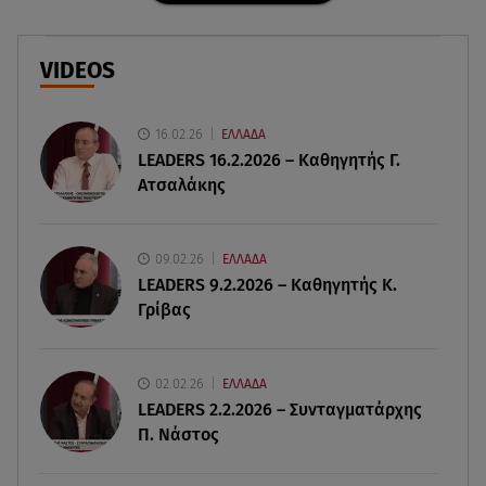
07.08.26 , 18:34
Έξοδος Αυγούστου: Στο 100% η πληρότητα για
Κυκλάδες
VIDEOS
07.08.26 , 17:44
Παιδικοί σταθμοί: Πότε βγαίνουν τα προσωρινά
16.02.26
ΕΛΛΑΔΑ
αποτελέσματα
LEADERS 16.2.2026 – Καθηγητής Γ.
Ατσαλάκης
07.08.26 , 17:13
Τροχαίο Σέρρες: «Έχασα τη σύζυγο και το παιδί
μου. Τα έχασα όλα»
09.02.26
ΕΛΛΑΔΑ
LEADERS 9.2.2026 – Καθηγητής Κ.
Γρίβας
07.08.26 , 16:03
Καιρός: Έρχονται ξανά 40άρια - Σε ποιες περιοχές
02.02.26
ΕΛΛΑΔΑ
07.08.26 , 16:00
LEADERS 2.2.2026 – Συνταγματάρχης
Ανακάλυψε ξανά τη δύναμή σου: μην σε τρομάζει
Π. Νάστος
η μυϊκή απώλεια