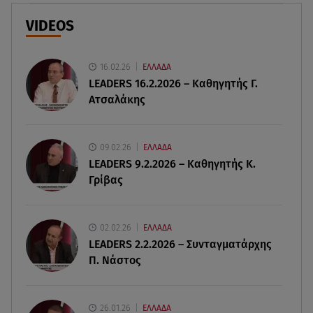
Λυκαβηττός: Σε 57χρονη γυναίκα ανήκει η σορός
που βρέθηκε σε σπηλιά
VIDEOS
08.08.26 , 14:50
Κατερίνα Καινούργιου: Η Πάρος και το cool
16.02.26
ΕΛΛΑΔΑ
φορμάκι της κορούλας της!
LEADERS 16.2.2026 – Καθηγητής Γ.
Ατσαλάκης
08.08.26 , 14:25
Καιρός: Σε πορτοκαλί συναγερμό η χώρα για
φωτιές τα επόμενα 24ωρα
09.02.26
ΕΛΛΑΔΑ
LEADERS 9.2.2026 – Καθηγητής Κ.
Γρίβας
08.08.26 , 14:00
Summer fling: Γιατί να πεις ναι σε έναν
καλοκαιρινό έρωτα
02.02.26
ΕΛΛΑΔΑ
LEADERS 2.2.2026 – Συνταγματάρχης
08.08.26 , 13:59
Π. Νάστος
Αθηνά Οικονομάκου: Οι... hot αναρτήσεις της με
animal print μπικίνι!
26.01.26
ΕΛΛΑΔΑ
08.08.26 , 13:49