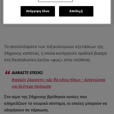
Απόρριψη όλων
Αποδοχή
Τα αποτελέσματα των τοξικολογικών εξετάσεων της
24χρονης κοπέλας, η οποία κατήγγειλε ομαδικό βιασμό
στη Θεσσαλονίκη έριξαν «φως» στην υπόθεση.
Βιασμός 24χρονης: «Δε θα κάνω πίσω» - Αναγνώρισε
και δεύτερο πρόσωπο
Στο αίμα της 24χρονης βρέθηκαν ουσίες που
επηρεάζουν το νευρικό σύστημα, οι οποίες μπορούν να
οδηγήσουν σε νάρκωση.