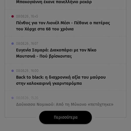
Μπακογιάννη έκανε πανελλήνιο ρεκόρ
08.08.26 , 16:45
Πένθος για τον Λιονέλ Μέσι - Πέθανε ο πατέρας
του Χόρχε στα 68 του χρόνια
08.08.26 , 16:07
Ευγενία Σαμαρά: Διακοπάρει με τον Νίκο
Μουτσινά - Πού βρίσκονται;
08.08.26 , 16:00
Back to black: η διαχρονική αξία του μαύρου
στην καλοκαιρινή γκαρνταρόμπα
08.08.26 , 15:20
Δούκισσα Νομικού: Από τη Μύκονο «πετάχτηκε»
στη Γαλλική Πολυνησία!
Περισσότερα
08.08.26 , 15:01