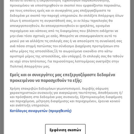
καταστεί δυνατή η ενεργοποίηση τεχνολογιών παρακολούθησης
προκειμένου να υποστηριχθούν οι σκοποί που εμφανίζονται παρακάτω,
για τους οποίους εμείς και οι συνεργάτες μας επεξεργαζόμαστε τα
δεδομένα με σκοπό την παροχή υπηρεσιών. Αν επιλέξετε Απόρριψη όλων
όλων ή αποσύρετε τη συγκατάθεσή σας, οι εν λόγω τεχνολογίες θα
απενεργοποιηθούν. Αν απενεργοποιηθούν οι ιχνηλάτες, ορισμένο
περιεχόμενο και κάποιες από τις διαφημίσεις που βλέπετε ενδέχεται να
μην είναι τόσο σχετικές με εσάς. Μπορείτε να επανεμφανίσετε αυτό το
μενού για να αλλάξετε τις επιλογές σας ή να αποσύρετε τη συναίνεσή σας
ανά πάσα στιγμή πατώντας τον σύνδεσμο Διαχείριση προτιμήσεων στο
κάτω μέρος της ιστοσελίδας [ή το αιωρούμενο εικονίδιο στο κάτω
αριστερό μέρος της ιστοσελίδας, εάν υπάρχει]. Οι επιλογές σας θα τεθούν
σε ισχύ στον Ιστότοπος. Για περισσότερες λεπτομέρειες ανατρέξτε στην
Πολιτική Απορρήτου μας.
Εμείς και οι συνεργάτες μας επεξεργαζόμαστε δεδομένα
προκειμένου να παρασχεθούν τα εξής:
Χρήση επακριβών δεδομένων γεωεντοπισμού. Ακριβής σάρωση
χαρακτηριστικών συσκευής για αναγνώριση ταυτότητας. Αποθήκευση ή/
και πρόσβαση στα δεδομένα μιας συσκευής. Εξατομικευμένη διαφήμιση
και περιεχόμενο, μέτρηση διαφήμισης και περιεχομένου, έρευνα κοινού
και ανάπτυξη υπηρεσιών.
Κατάλογος συνεργατών (προμηθευτές)
Εμφάνιση σκοπών