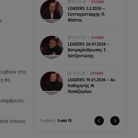
02.02.26
ΕΛΛΑΔΑ
LEADERS 2.2.2026 –
Συνταγματάρχης Π.
Νάστος
ι
26.01.26
ΕΛΛΑΔΑ
LEADERS 26.01.2026 –
Βατραχάνθρωπος Τ.
Χατζαντώνης
τυχθούν στα
19.01.26
ΕΛΛΑΔΑ
κη θα
LEADERS 19.01.2026 – Αν.
Καθηγητής Μ.
Παπάζογλου
μεσημβρινές
κατά τόπους
Προβολή
5 από 15