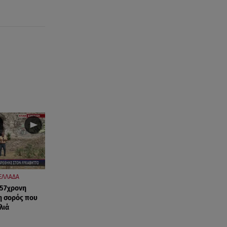
ΕΛΛΑΔΑ
 57χρονη
η σορός που
λιά