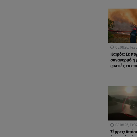
08.08.26, 14:2
Καιρός: Σε π
συναγερμό η 
φωτιές τα ε
08.08.26, 13:0
Σέρρες: Από