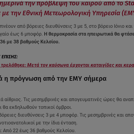
ημερινά την πρόβλεψη του καιρού από το Sta
με την Εθνική Μετεωρολογική Υπηρεσία (ΕΜ
 πνέουν από βόρειες διευθύνσεις 3 με 5, στο βόρειο Ιόνιο και
ιγαίο έως 6 μποφόρ.
Η θερμοκρασία στα ηπειρωτικά θα φτάσε
 36 με 38 βαθμούς Κελσίου.
 τρελάθηκε: Μετά τον καύσωνα έρχονται καταιγίδες και κερ
ά η πρόγνωση από την ΕΜΥ σήμερα
κά αίθριος. Τις μεσημβρινές και απογευματινές ώρες θα ανα
ι θα εκδηλωθούν τοπικοί όμβροι.
βόρειες διευθύνσεις 3 με 4 μποφόρ. Τις μεσημβρινές και απ
νοτιοανατολικοί με την ίδια ένταση.
: Από 22 έως 36 βαθμούς Κελσίου.