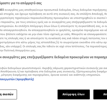
μαστε για το απόρρητό σας
603
συνεργάτες μας αποθηκεύουμε προσωπικά δεδομένα, όπως δεδομένα περιήγησης
κά στοιχεία, και έχουμε πρόσβαση σε αυτά στη συσκευή σας. Αν επιλέξετε Αποδοχή, θ
νεργοποίηση τεχνολογιών παρακολούθησης προκειμένου να υποστηριχθούν οι σκοποί
ι παρακάτω, για τους οποίους εμείς και οι συνεργάτες μας επεξεργαζόμαστε τα δεδομέ
υπηρεσιών. Αν επιλέξετε Απόρριψη όλων όλων ή αποσύρετε τη συγκατάθεσή σας, οι ε
 θα απενεργοποιηθούν. Αν απενεργοποιηθούν οι ιχνηλάτες, ορισμένο περιεχόμενο και κά
 που βλέπετε ενδέχεται να μην είναι τόσο σχετικές με εσάς. Μπορείτε να επανεμφανίσετ
ξετε τις επιλογές σας ή να αποσύρετε τη συναίνεσή σας ανά πάσα στιγμή πατώντας τον
προτιμήσεων στο κάτω μέρος της ιστοσελίδας [ή το αιωρούμενο εικονίδιο στο κάτω α
δας, εάν υπάρχει]. Οι επιλογές σας θα τεθούν σε ισχύ στον Ιστότοπος. Για περισσότερε
την Πολιτική Απορρήτου μας.
 οι συνεργάτες μας επεξεργαζόμαστε δεδομένα προκειμένου να παρασχ
Δείτε περισσότερα άρθρα μας στα αποτελέσματα αναζήτησης
ριβών δεδομένων γεωεντοπισμού. Ακριβής σάρωση χαρακτηριστικών συσκευής για αν
Add star.gr on Google
 Αποθήκευση ή/και πρόσβαση στα δεδομένα μιας συσκευής. Εξατομικευμένη διαφήμι
, μέτρηση διαφήμισης και περιεχομένου, έρευνα κοινού και ανάπτυξη υπηρεσιών.
συνεργατών (προμηθευτές)
ος καιρός αναμένεται σήμερα ο
καιρός
, με πρόσκαιρες τοπικ
κά τις μεσημβρινές και απογευματινές ώρες, οπότε είναι πι
η σκοπών
Απόρριψη όλων
Απ
τοπικοί όμβροι στην ανατολική ηπειρωτική χώρα και την Πε