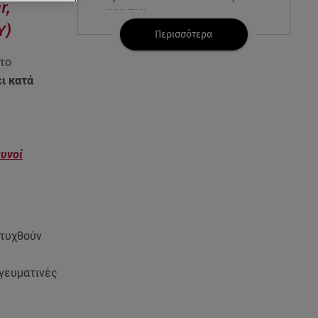
r,
γιου του
Υ)
Περισσότερα
08.08.26 , 17:20
 το
Ανδρομάχη: «Είσαι το φως στη
ζωή μου» – Η νέα ανάρτηση με
ι κατά
τον γιο της
08.08.26 , 16:52
Δανάη Μπακογιάννη: Η κόρη
αυνοί
του Κώστα Μπακογιάννη έκανε
πανελλήνιο ρεκόρ
08.08.26 , 16:45
Πένθος για τον Λιονέλ Μέσι -
πτυχθούν
Πέθανε ο πατέρας του Χόρχε
στα 68 του χρόνια
ογευματινές
08.08.26 , 16:07
Ευγενία Σαμαρά: Διακοπάρει με