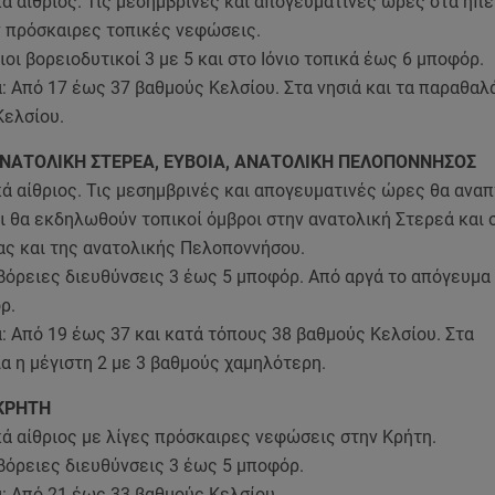
κά αίθριος. Τις μεσημβρινές και απογευματινές ώρες στα ηπ
 πρόσκαιρες τοπικές νεφώσεις.
ιοι βορειοδυτικοί 3 με 5 και στο Ιόνιο τοπικά έως 6 μποφόρ.
 Από 17 έως 37 βαθμούς Κελσίου. Στα νησιά και τα παραθαλ
Κελσίου.
ΑΝΑΤΟΛΙΚΗ ΣΤΕΡΕΑ, ΕΥΒΟΙΑ, ΑΝΑΤΟΛΙΚΗ ΠΕΛΟΠΟΝΝΗΣΟΣ
κά αίθριος. Τις μεσημβρινές και απογευματινές ώρες θα ανα
 θα εκδηλωθούν τοπικοί όμβροι στην ανατολική Στερεά και 
ας και της ανατολικής Πελοποννήσου.
 βόρειες διευθύνσεις 3 έως 5 μποφόρ. Από αργά το απόγευμα
ρ.
: Από 19 έως 37 και κατά τόπους 38 βαθμούς Κελσίου. Στα
α η μέγιστη 2 με 3 βαθμούς χαμηλότερη.
ΚΡΗΤΗ
κά αίθριος με λίγες πρόσκαιρες νεφώσεις στην Κρήτη.
βόρειες διευθύνσεις 3 έως 5 μποφόρ.
: Από 21 έως 33 βαθμούς Κελσίου.