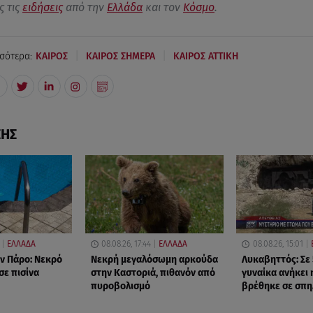
ς τις
ειδήσεις
από την
Ελλάδα
και τον
Κόσμο
.
|
|
σότερα:
ΚΑΙΡΟΣ
ΚΑΙΡΟΣ ΣΗΜΕΡΑ
ΚΑΙΡΟΣ ΑΤΤΙΚΗ
ΣΗΣ
ΕΛΛΑΔΑ
08.08.26, 17:44
ΕΛΛΑΔΑ
08.08.26, 15:01
ν Πάρο: Νεκρό
Νεκρή μεγαλόσωμη αρκούδα
Λυκαβηττός: Σε
σε πισίνα
στην Καστοριά, πιθανόν από
γυναίκα ανήκει 
πυροβολισμό
βρέθηκε σε σπη