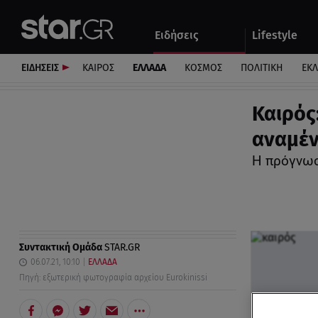
Αθλητικά
Quiz
Ειδήσεις
Lifestyle
Αυτοκίνητο
ΕΙΔΗΣΕΙΣ
ΚΑΙΡΟΣ
ΕΛΛΑΔΑ
ΚΟΣΜΟΣ
ΠΟΛΙΤΙΚΗ
ΕΚ
Καιρός
αναμέν
Η πρόγνωσ
Συντακτική Ομάδα
STAR.GR
06.07.21, 10:10
ΕΛΛΑΔΑ
Πηγή: εξωτερική φωτογραφία αρχείου Eurokinissi