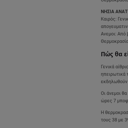
ΝΗΣΙΑ ΑΝΑΤ
Καιρός: Γενι
απογευματινέ
Ανεμοι: Από 
Θερμοκρασία
Πώς θα εί
Γενικά αίθρι
ηπειρωτικά 
εκδηλωθούν 
Οι άνεμοι θα
ώρες 7 μποφ
Η θερμοκρασ
τους 38 με 3