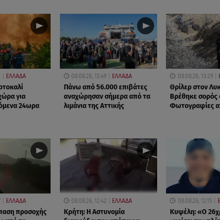
5
ΕΛΛΑΔΑ
08.08.26, 13:49
ΕΛΛΑΔΑ
08.08.26, 13:29
ορτοκαλί
Πάνω από 56.000 επιβάτες
Θρίλερ στον Λυ
χώρα για
αναχώρησαν σήμερα από τα
Βρέθηκε σορός 
πόμενα 24ωρα
λιμάνια της Αττικής
Φωτογραφίες α
7
ΕΛΛΑΔΑ
08.08.26, 12:42
ΕΛΛΑΔΑ
08.08.26, 12:15
σπαση προσοχής
Κρήτη: Η Αστυνομία
Κυψέλη: «Ο 26χ