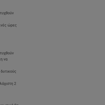
τον Νίκο Μουτσινά - Πού
βρίσκονται;
πτυχθούν
08.08.26 , 16:00
Back to black: η διαχρονική αξία
τινές ώρες
του μαύρου στην καλοκαιρινή
γκαρνταρόμπα
08.08.26 , 15:20
Δούκισσα Νομικού: Από τη
πτυχθούν
Μύκονο «πετάχτηκε» στη
Γαλλική Πολυνησία!
κη να
08.08.26 , 15:01
 δυτικούς
Λυκαβηττός: Σε 57χρονη
γυναίκα ανήκει η σορός που
λάχιστη 2
βρέθηκε σε σπηλιά
08.08.26 , 14:50
Κατερίνα Καινούργιου: Η Πάρος