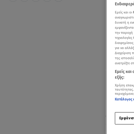
Ενδιαφερό
Εμείς και οι
αναγνωριστι
δυνατή η ε
εμφανίζοντα
την παροχή 
τεχνολογίες
διαφημίσεις
για να αλλά
Διαχείριση 
της ιστοσελί
ανατρέξτε σ
Εμείς και
εξής:
Χρήση επακ
ταυτότητας.
περιεχόμενο
Κατάλογος 
Γενικά αίθρι
στα ηπειρωτι
Εμφάνισ
εκδηλωθούν 