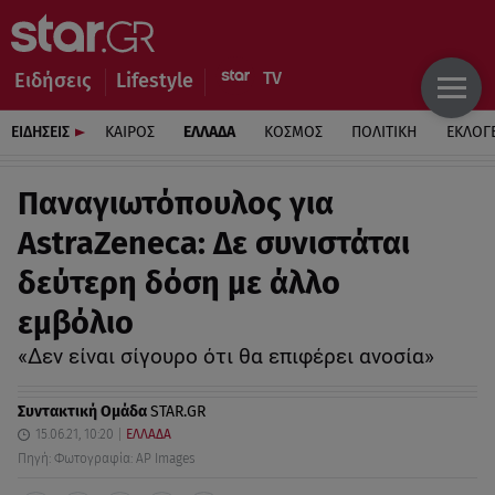
Ειδήσεις
Lifestyle
ΕΙΔΗΣΕΙΣ
ΚΑΙΡΟΣ
ΕΛΛΑΔΑ
ΚΟΣΜΟΣ
ΠΟΛΙΤΙΚΗ
ΕΚΛΟΓ
Παναγιωτόπουλος για
AstraZeneca: Δε συνιστάται
δεύτερη δόση με άλλο
εμβόλιο
«Δεν είναι σίγουρο ότι θα επιφέρει ανοσία»
Συντακτική Ομάδα
STAR.GR
15.06.21, 10:20
ΕΛΛΑΔΑ
Πηγή: Φωτογραφία: AP Images