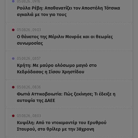
05.08.26 , 09:16
Ρούλα Ρέβη: Απαθανατίζει τον Αποστόλη Τότσικα
αγκαλιά με τον γιο τους
05.08.26 , 09:03
O θάνατος της Μέριλιν Μονρόε και οι θεωρίες
συνωμοσίας
05.08.26 , 08:57
Κρήτη: Με μαύρο ολόσωμο μαγιό στο
Κεδρόδασος η Σίσσυ Χρηστίδου
05.08.26 , 08:36
Φωτιά Αττικοβοιωτία: Πώς ξεκίνησε; Τι έδειξε η
αυτοψία της ΔΑΕΕ
05.08.26 , 08:03
Κυψέλη: Από το ντοκιμαντέρ του Ερυθρού
Σταυρού, στο θρίλερ με την 38χρονη