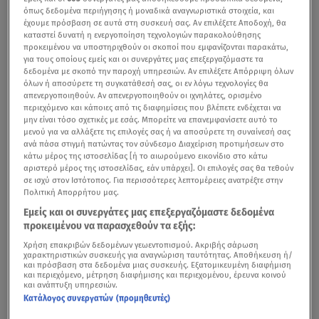
όπως δεδομένα περιήγησης ή μοναδικά αναγνωριστικά στοιχεία, και
έχουμε πρόσβαση σε αυτά στη συσκευή σας. Αν επιλέξετε Αποδοχή, θα
καταστεί δυνατή η ενεργοποίηση τεχνολογιών παρακολούθησης
προκειμένου να υποστηριχθούν οι σκοποί που εμφανίζονται παρακάτω,
για τους οποίους εμείς και οι συνεργάτες μας επεξεργαζόμαστε τα
δεδομένα με σκοπό την παροχή υπηρεσιών. Αν επιλέξετε Απόρριψη όλων
όλων ή αποσύρετε τη συγκατάθεσή σας, οι εν λόγω τεχνολογίες θα
απενεργοποιηθούν. Αν απενεργοποιηθούν οι ιχνηλάτες, ορισμένο
περιεχόμενο και κάποιες από τις διαφημίσεις που βλέπετε ενδέχεται να
μην είναι τόσο σχετικές με εσάς. Μπορείτε να επανεμφανίσετε αυτό το
μενού για να αλλάξετε τις επιλογές σας ή να αποσύρετε τη συναίνεσή σας
ανά πάσα στιγμή πατώντας τον σύνδεσμο Διαχείριση προτιμήσεων στο
κάτω μέρος της ιστοσελίδας [ή το αιωρούμενο εικονίδιο στο κάτω
αριστερό μέρος της ιστοσελίδας, εάν υπάρχει]. Οι επιλογές σας θα τεθούν
σε ισχύ στον Ιστότοπος. Για περισσότερες λεπτομέρειες ανατρέξτε στην
Πολιτική Απορρήτου μας.
Εμείς και οι συνεργάτες μας επεξεργαζόμαστε δεδομένα
προκειμένου να παρασχεθούν τα εξής:
Χρήση επακριβών δεδομένων γεωεντοπισμού. Ακριβής σάρωση
χαρακτηριστικών συσκευής για αναγνώριση ταυτότητας. Αποθήκευση ή/
και πρόσβαση στα δεδομένα μιας συσκευής. Εξατομικευμένη διαφήμιση
και περιεχόμενο, μέτρηση διαφήμισης και περιεχομένου, έρευνα κοινού
και ανάπτυξη υπηρεσιών.
Κατάλογος συνεργατών (προμηθευτές)