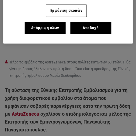
Εμφάνιση σκοπών
Απόρριψη όλων
Αποδοχή
Τέλος το εμβόλιο της AstraZeneca στους πολίτες κάτω των 60 ετών. Τι θα
γίνει με όσους έλαβαν την πρώτη δόση. Όσα είπε η πρόεδρος της Εθνικής
Επιτροπής Εμβολιασμού Μαρία Θεοδωρίδου
Τη σύσταση της Εθνικής Επιτροπής Εμβολιασμού για τη
χρήση διαφορετικού εμβολίου στα άτομα που
εμφάνισαν σοβαρές παρενέργειες κατά την πρώτη δόση
με
AstraZeneca
σχολίασε ο επιδημιολόγος και μέλος της
Επιτροπής των Εμπειρογνωμόνων, Παναγιώτης
Παναγιωτόπουλος.