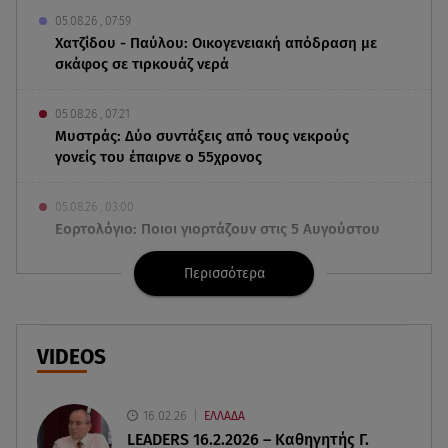
05.08.26 , 07:59
Χατζίδου - Παύλου: Οικογενειακή απόδραση με
σκάφος σε τιρκουάζ νερά
05.08.26 , 07:21
Μυστράς: Δύο συντάξεις από τους νεκρούς
γονείς του έπαιρνε ο 55χρονος
05.08.26 , 03:00
Εορτολόγιο: Ποιοι γιορτάζουν στις 5 Αυγούστου
Περισσότερα
04.08.26 , 23:46
Πριγκίπισσα Ευγενία: Έφερε στον κόσμο το τρίτο
της παιδί!
VIDEOS
04.08.26 , 23:28
Δημήτρης Παπανικολάου - Χριστίνα Μαξούρη:
Κοινή εμφάνιση στην Επίδαυρο
16.02.26
ΕΛΛΑΔΑ
LEADERS 16.2.2026 – Καθηγητής Γ.