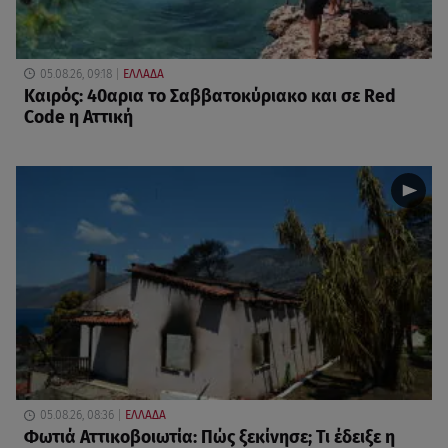
05.08.26, 09:18
ΕΛΛΑΔΑ
Καιρός: 40αρια το Σαββατοκύριακο και σε Red
Code η Αττική
05.08.26, 08:36
ΕΛΛΑΔΑ
Φωτιά Αττικοβοιωτία: Πώς ξεκίνησε; Τι έδειξε η